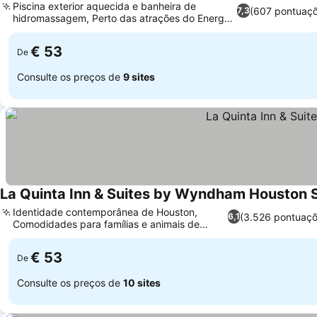
Piscina exterior aquecida e banheira de
(607 pontuaç
7,3
hidromassagem, Perto das atrações do Energy
Ver preços
Corridor
€ 53
De
Consulte os preços de
9 sites
La Quinta Inn & Suites by Wyndham Houston 
Identidade contemporânea de Houston,
(3.526 pontuaçõ
6,1
Comodidades para famílias e animais de
Ver preços
estimação
€ 53
De
Consulte os preços de
10 sites