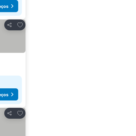
eços
Adicionar aos favoritos
Partilhar
eços
Adicionar aos favoritos
Partilhar