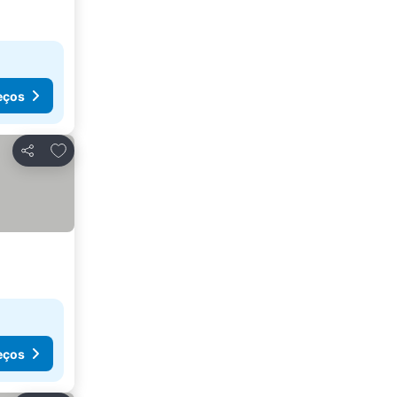
eços
Adicionar aos favoritos
Partilhar
eços