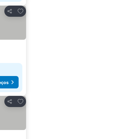
Adicionar aos favoritos
Partilhar
eços
Adicionar aos favoritos
Partilhar