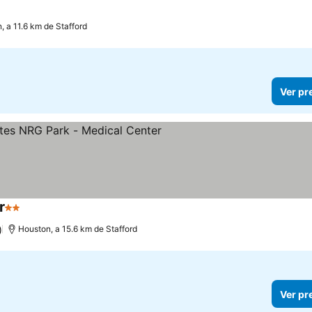
elas
er preços
, a 11.6 km de Stafford
Ver pr
r
2 Estrelas
Ver preços
)
Houston, a 15.6 km de Stafford
Ver pr