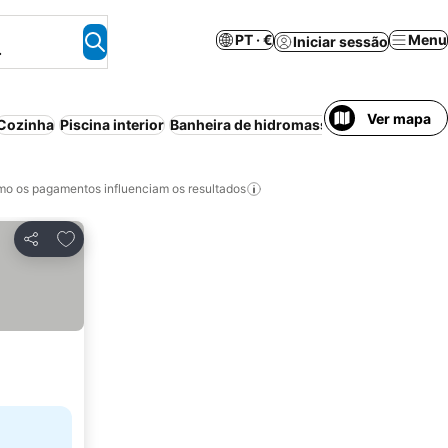
PT · €
Menu
Iniciar sessão
.
Ver mapa
Cozinha
Piscina interior
Banheira de hidromassagem
Piscina
Wi
o os pagamentos influenciam os resultados
Adicionar aos favoritos
Partilhar