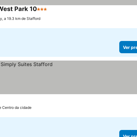
West Park 10
3 Estrelas
Ver preços
ey, a 19.3 km de Stafford
Ver pr
e Centro da cidade
Ver pr