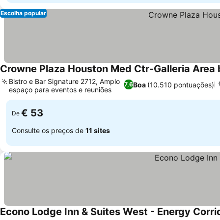
Escolha popular
Crowne Plaza Houston Med Ctr-Galleria Area 
Bistro e Bar Signature 2712, Amplo
Boa
(10.510 pontuações)
7,6
espaço para eventos e reuniões
Ver preços
€ 53
De
Consulte os preços de
11 sites
Econo Lodge Inn & Suites West - Energy Corri