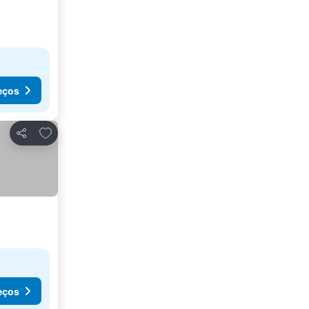
eços
Adicionar aos favoritos
Partilhar
eços