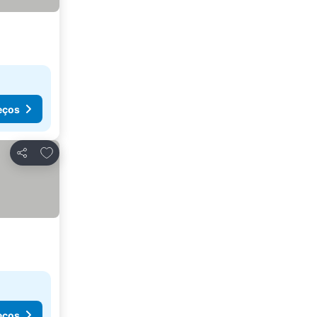
eços
Adicionar aos favoritos
Partilhar
eços