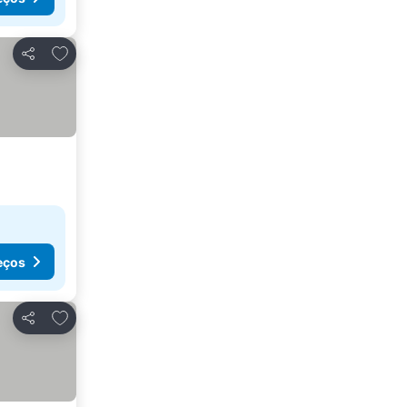
Adicionar aos favoritos
Partilhar
eços
Adicionar aos favoritos
Partilhar