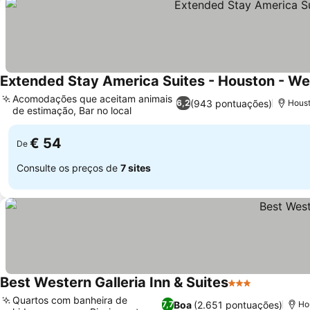
Extended Stay America Suites - Houston - W
Acomodações que aceitam animais
(943 pontuações)
6,2
Houst
de estimação, Bar no local
Ver preços
€ 54
De
Consulte os preços de
7 sites
Best Western Galleria Inn & Suites
3 Estrelas
Ver preços
Quartos com banheira de
Boa
(2.651 pontuações)
7,7
Hou