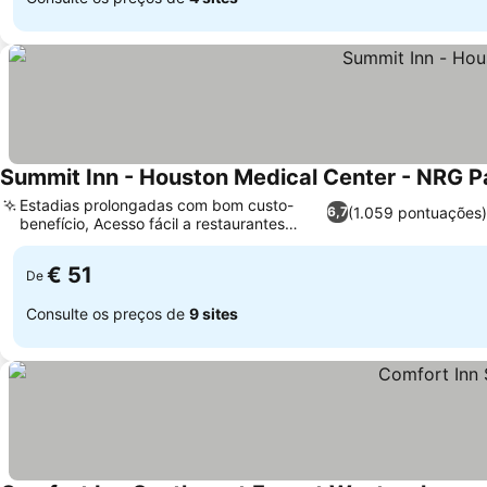
Summit Inn - Houston Medical Center - NRG P
Estadias prolongadas com bom custo-
(1.059 pontuações
6,7
benefício, Acesso fácil a restaurantes
Ver preços
locais
€ 51
De
Consulte os preços de
9 sites