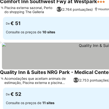
Comfort Inn Southwest Fwy at Westpark
3 Estr
V
Piscina externa sazonal, Perto
(2.764 pontuações)
6,7
Houston
do shopping The Galleria
Ver preços
€ 51
De
Consulte os preços de
10 sites
Quality Inn & Suites NRG Park - Medical Cente
Acomodações que aceitam animais de
(2.753 pontuações
6,5
estimação, Piscina externa e piscina
Ver preços
infantil
€ 52
De
Consulte os preços de
11 sites