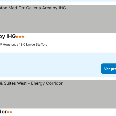
by IHG
3 Estrelas
Ver preços
Houston, a 18.0 km de Stafford
Ver pr
dor
2 Estrelas
Ver preços