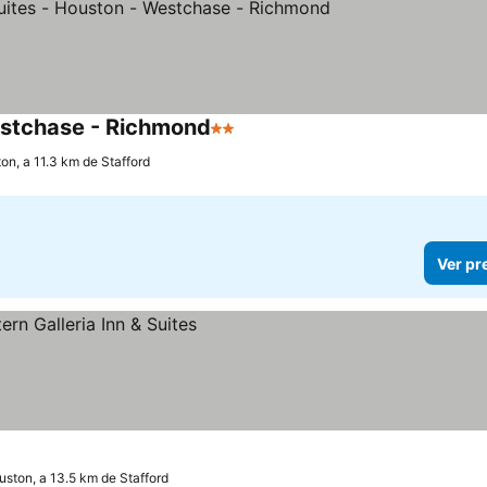
estchase - Richmond
2 Estrelas
Ver preços
on, a 11.3 km de Stafford
Ver pr
ston, a 13.5 km de Stafford