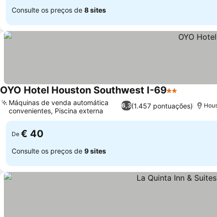
Consulte os preços de
8 sites
OYO Hotel Houston Southwest I-69
2 Estrelas
Ver preço
Máquinas de venda automática
(1.457 pontuações)
6,3
Hous
convenientes, Piscina externa
Ver preços
€ 40
De
Consulte os preços de
9 sites