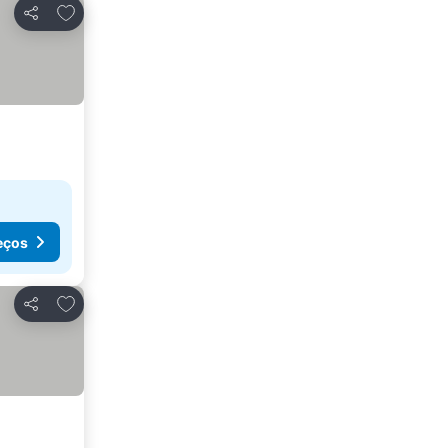
Adicionar aos favoritos
Partilhar
eços
Adicionar aos favoritos
Partilhar