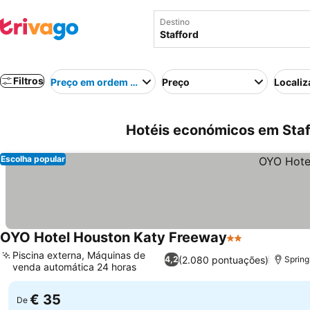
Destino
Filtros
Preço em ordem crescente
Preço
Localiz
Hotéis económicos em Staf
Escolha popular
OYO Hotel Houston Katy Freeway
2 Estrelas
Ver preços
Piscina externa, Máquinas de
(2.080 pontuações)
4,2
Spring
venda automática 24 horas
Ver preços
€ 35
De