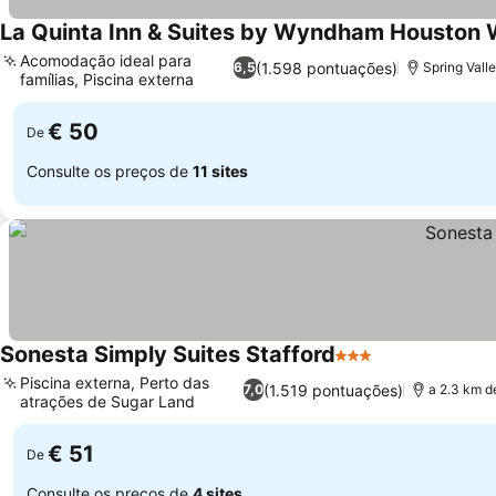
La Quinta Inn & Suites by Wyndham Houston 
Acomodação ideal para
(1.598 pontuações)
6,5
Spring Vall
famílias, Piscina externa
Ver preços
€ 50
De
Consulte os preços de
11 sites
Sonesta Simply Suites Stafford
3 Estrelas
Ver preços
Piscina externa, Perto das
(1.519 pontuações)
7,0
a 2.3 km d
atrações de Sugar Land
Ver preços
€ 51
De
Consulte os preços de
4 sites