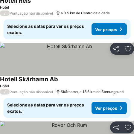
Hotell Reis
Ver preços
Hotel
/
a 0.5 km de Centro da cidade
Pontuação não disponível
Selecione as datas para ver os preços
Ver preços
exatos.
Partilhar
Ad
Hotell Skärhamn Ab
Ver preços
Hotel
/
Skärhamn, a 18.6 km de Stenungsund
Pontuação não disponível
Selecione as datas para ver os preços
Ver preços
exatos.
Partilhar
Ad