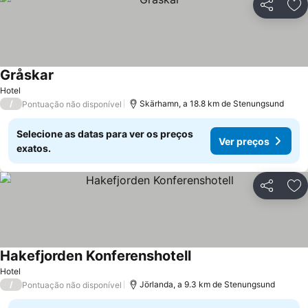
Partilhar
Ad
Gråskar
Ver preços
Hotel
/
Skärhamn, a 18.8 km de Stenungsund
Pontuação não disponível
Selecione as datas para ver os preços
Ver preços
exatos.
Partilhar
Ad
Hakefjorden Konferenshotell
Ver preços
Hotel
/
Jörlanda, a 9.3 km de Stenungsund
Pontuação não disponível