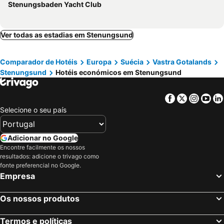
Stenungsbaden Yacht Club
Ver todas as estadias em Stenungsund
Comparador de Hotéis
Europa
Suécia
Vastra Gotalands
Stenungsund
Hotéis económicos em Stenungsund
Facebook
Twitter
Insta
Yo
Selecione o seu país
Adicionar no Google
Encontre facilmente os nossos
resultados: adicione o trivago como
fonte preferencial no Google.
Empresa
Os nossos produtos
Termos e políticas