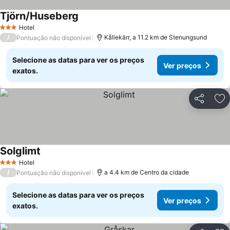
Tjörn/Huseberg
Ver preços
Hotel
3 Estrelas
/
Kållekärr, a 11.2 km de Stenungsund
Pontuação não disponível
Selecione as datas para ver os preços
Ver preços
exatos.
Partilhar
Ad
Solglimt
Ver preços
Hotel
3 Estrelas
/
a 4.4 km de Centro da cidade
Pontuação não disponível
Selecione as datas para ver os preços
Ver preços
exatos.