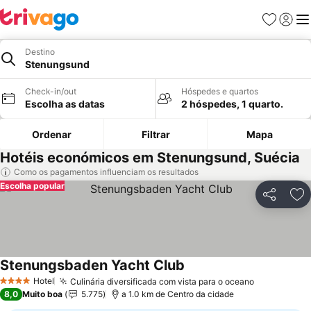
Favoritos
Iniciar
Me
Destino
Stenungsund
Check-in/out
Hóspedes e quartos
Escolha as datas
2 hóspedes, 1 quarto.
Ordenar
Filtrar
Mapa
Hotéis económicos em Stenungsund, Suécia
Como os pagamentos influenciam os resultados
Escolha popular
Partilhar
Ad
Stenungsbaden Yacht Club
Ver preços
Hotel
Culinária diversificada com vista para o oceano
Ver preços
4 Estrelas
8,0
Muito boa
5.775
a 1.0 km de Centro da cidade