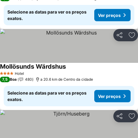
Selecione as datas para ver os preços
Ver preços
exatos.
Partilhar
Ad
Mollösunds Wärdshus
Ver preços
Hotel
4 Estrelas
7,5
Boa
480
a 20.6 km de Centro da cidade
Selecione as datas para ver os preços
Ver preços
exatos.
Partilhar
Ad