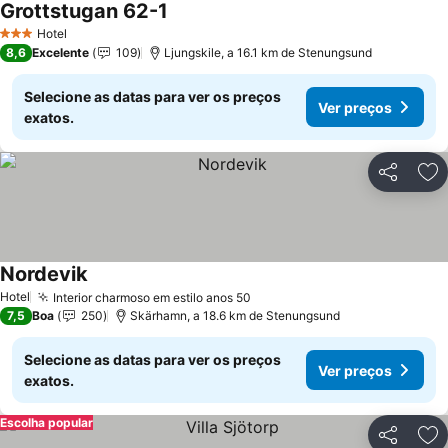
Grottstugan 62-1
Ver preços
Hotel
3 Estrelas
8,6
Excelente
109
Ljungskile, a 16.1 km de Stenungsund
Selecione as datas para ver os preços
Ver preços
exatos.
Partilhar
Ad
Nordevik
Ver preços
Hotel
Interior charmoso em estilo anos 50
Ver preços
7,5
Boa
250
Skärhamn, a 18.6 km de Stenungsund
Selecione as datas para ver os preços
Ver preços
exatos.
Escolha popular
Partilhar
Ad