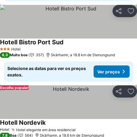
Partilhar
Ad
Hotell Bistro Port Sud
Ver preços
Hotel
3 Estrelas
8,0
Muito boa
357
Skärhamn, a 18.8 km de Stenungsund
Selecione as datas para ver os preços
Ver preços
exatos.
Escolha popular
Partilhar
Ad
Hotell Nordevik
Ver preços
Hotel
Hotel elegante em área residencial
Ver preços
7,8
Boa
564
Skärhamn, a 18.6 km de Stenungsund