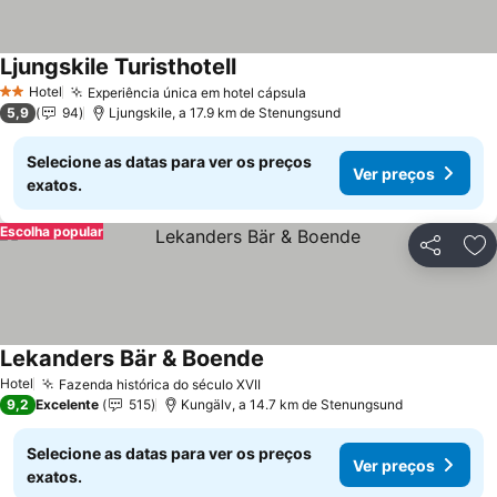
Ljungskile Turisthotell
Ver preços
Hotel
Experiência única em hotel cápsula
Ver preços
2 Estrelas
5,9
94
Ljungskile, a 17.9 km de Stenungsund
Selecione as datas para ver os preços
Ver preços
exatos.
Escolha popular
Partilhar
Ad
Lekanders Bär & Boende
Ver preços
Hotel
Fazenda histórica do século XVII
Ver preços
9,2
Excelente
515
Kungälv, a 14.7 km de Stenungsund
Selecione as datas para ver os preços
Ver preços
exatos.