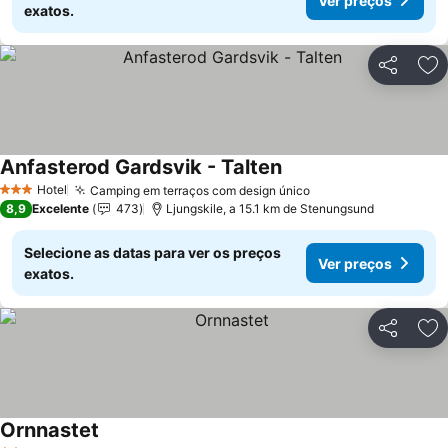
Ver preços
exatos.
Partilhar
Ad
Anfasterod Gardsvik - Talten
Ver preços
Hotel
Camping em terraços com design único
Ver preços
3 Estrelas
8,9
Excelente
473
Ljungskile, a 15.1 km de Stenungsund
Selecione as datas para ver os preços
Ver preços
exatos.
Partilhar
Ad
Ornnastet
Ver preços