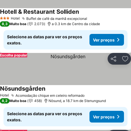
Hotell & Restaurant Solliden
Ver preços
Hotel
Buffet de café da manhã excepcional
Ver preços
3 Estrelas
8,3
Muito boa
2.073
a 0.3 km de Centro da cidade
Selecione as datas para ver os preços
Ver preços
exatos.
Escolha popular
Partilhar
Ad
Nösundsgården
Ver preços
Hotel
Acomodação chique em celeiro reformado
Ver preços
8,2
Muito boa
458
Nösund, a 18.7 km de Stenungsund
Selecione as datas para ver os preços
Ver preços
exatos.