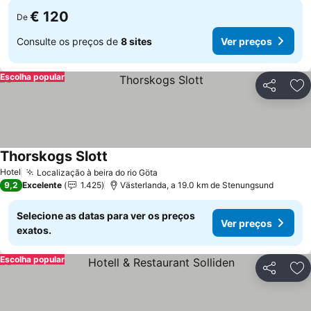
€ 120
De
Consulte os preços de
8 sites
Ver preços
Escolha popular
Partilhar
Ad
Thorskogs Slott
Ver preços
Hotel
Localização à beira do rio Göta
Ver preços
9,2
Excelente
1.425
Västerlanda, a 19.0 km de Stenungsund
Selecione as datas para ver os preços
Ver preços
exatos.
Escolha popular
Partilhar
Ad