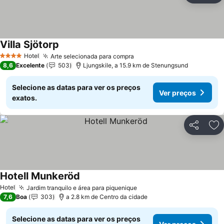
Villa Sjötorp
Ver preços
Hotel
Arte selecionada para compra
Ver preços
4 Estrelas
8,6
Excelente
503
Ljungskile, a 15.9 km de Stenungsund
Selecione as datas para ver os preços
Ver preços
exatos.
Partilhar
Ad
Hotell Munkeröd
Ver preços
Hotel
Jardim tranquilo e área para piquenique
Ver preços
7,6
Boa
303
a 2.8 km de Centro da cidade
Selecione as datas para ver os preços