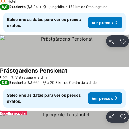
Hotel
2 Estrelas
8,8
Excelente
341
Ljungskile, a 15.1 km de Stenungsund
Selecione as datas para ver os preços
Ver preços
exatos.
Partilhar
Ad
Prästgårdens Pensionat
Ver preços
Hotel
Vistas para o jardim
Ver preços
8,9
Excelente
669
a 20.3 km de Centro da cidade
Selecione as datas para ver os preços
Ver preços
exatos.
Escolha popular
Partilhar
Ad