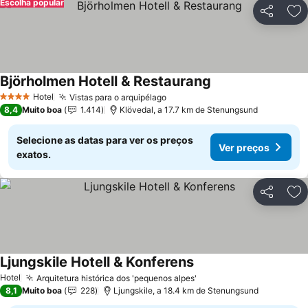
Escolha popular
Partilhar
Ad
Björholmen Hotell & Restaurang
Ver preços
Hotel
Vistas para o arquipélago
Ver preços
4 Estrelas
8,4
Muito boa
1.414
Klövedal, a 17.7 km de Stenungsund
Selecione as datas para ver os preços
Ver preços
exatos.
Partilhar
Ad
Ljungskile Hotell & Konferens
Ver preços
Hotel
Arquitetura histórica dos 'pequenos alpes'
Ver preços
8,1
Muito boa
228
Ljungskile, a 18.4 km de Stenungsund