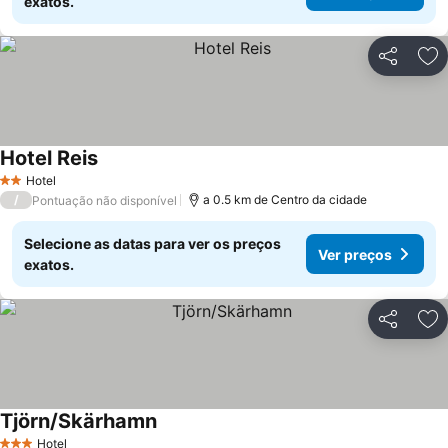
exatos.
Partilhar
Ad
Hotel Reis
Ver preços
Hotel
2 Estrelas
/
a 0.5 km de Centro da cidade
Pontuação não disponível
Selecione as datas para ver os preços
Ver preços
exatos.
Partilhar
Ad
Tjörn/Skärhamn
Ver preços
Hotel