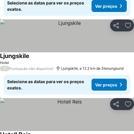
Selecione as datas para ver os preços
Ver preços
exatos.
Partilhar
Ad
Ljungskile
Ver preços
Hotel
/
Ljungskile, a 12.2 km de Stenungsund
Pontuação não disponível
Selecione as datas para ver os preços
Ver preços
exatos.
Partilhar
Ad