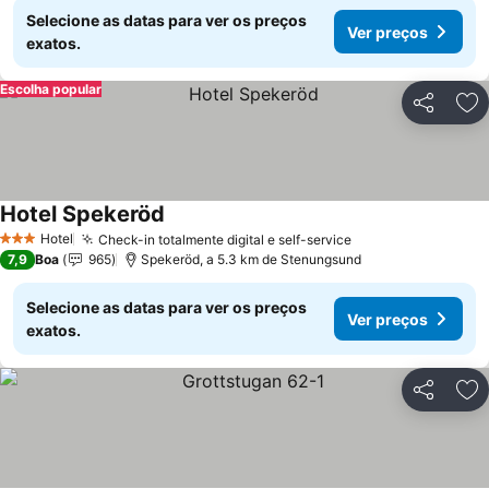
Selecione as datas para ver os preços
Ver preços
exatos.
Escolha popular
Partilhar
Ad
Hotel Spekeröd
Ver preços
Hotel
Check-in totalmente digital e self-service
Ver preços
3 Estrelas
7,9
Boa
965
Spekeröd, a 5.3 km de Stenungsund
Selecione as datas para ver os preços
Ver preços
exatos.
Partilhar
Ad