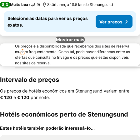
3 Estrelas
8,3
Muito boa
9
Skärhamn, a 18.5 km de Stenungsund
Selecione as datas para ver os preços
Ver preços
exatos.
Mostrar mais
Os preços e a disponibilidade que recebemos dos sites de reserva
mudam frequentemente. Como tal, pode haver diferenças entre as
ofertas que consulta no trivago e os preços que estão disponíveis
nos sites de reserva.
Intervalo de preços
Os preços de hotéis económicos em Stenungsund variam entre
‎€ 120
e
‎€ 120
por noite.
Hotéis económicos perto de Stenungsund
Estes hotéis também poderão interessá-lo...