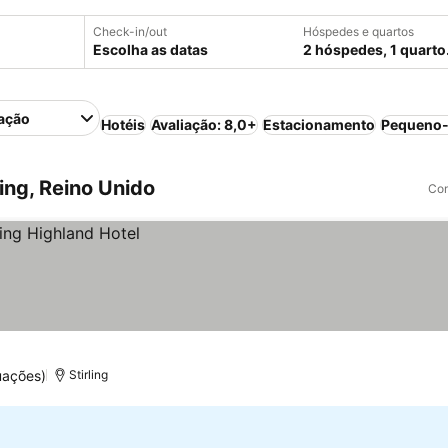
Check-in/out
Hóspedes e quartos
Escolha as datas
2 hóspedes, 1 quarto
ação
Hotéis
Avaliação: 8,0+
Estacionamento
Pequeno-
ing, Reino Unido
Com
uações)
Stirling