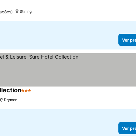
las
ações)
Stirling
Ver pr
llection
3 Estrelas
Drymen
Ver pr