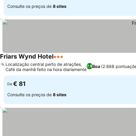
Consulte os preços de
8 sites
Friars Wynd Hotel
3 Estrelas
Localização central perto de atrações,
Boa
(2.888 pontuaçõ
7,9
Café da manhã feito na hora diariamente
€ 81
De
Consulte os preços de
8 sites