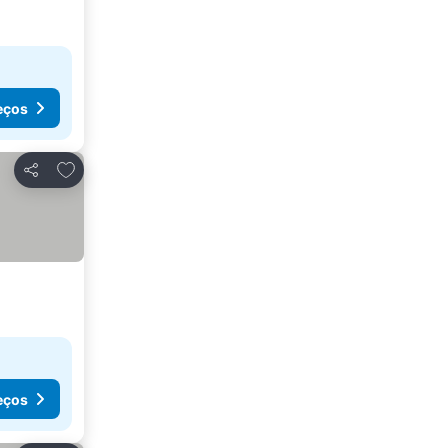
eços
Adicionar aos favoritos
Partilhar
eços