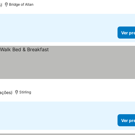
)
Bridge of Allan
Ver pr
ações)
Stirling
Ver pr