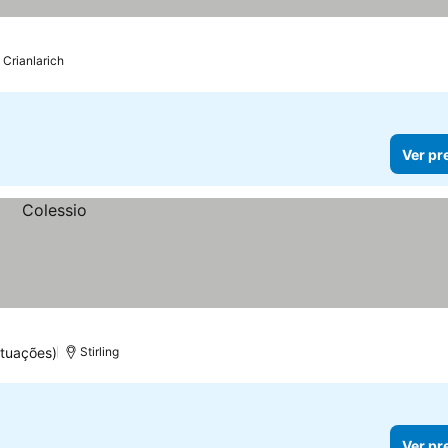
Crianlarich
Ver pr
tuações)
Stirling
Ver pr