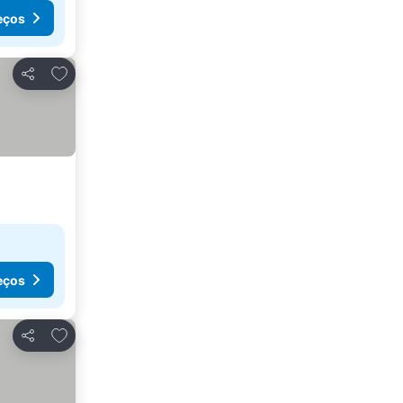
eços
Adicionar aos favoritos
Partilhar
eços
Adicionar aos favoritos
Partilhar