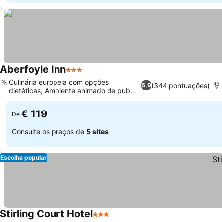
Aberfoyle Inn
3 Estrelas
Culinária europeia com opções
(344 pontuações)
6,9
dietéticas, Ambiente animado de pub
local
€ 119
De
Consulte os preços de
5 sites
Escolha popular
Stirling Court Hotel
3 Estrelas