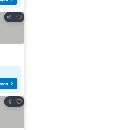
Adicionar aos favoritos
Partilhar
eços
Adicionar aos favoritos
Partilhar