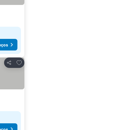
eços
Adicionar aos favoritos
Partilhar
eços