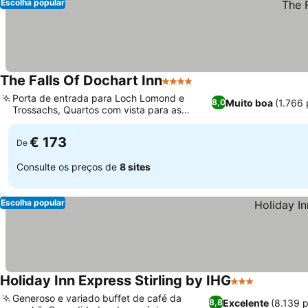
Escolha popular
The Falls Of Dochart Inn
4 Estrelas
Porta de entrada para Loch Lomond e
Muito boa
(1.766
8,0
Trossachs, Quartos com vista para as
quedas espetaculares
€ 173
De
Consulte os preços de
8 sites
Escolha popular
Holiday Inn Express Stirling by IHG
3 Estrelas
Generoso e variado buffet de café da
Excelente
(8.139 
8,8