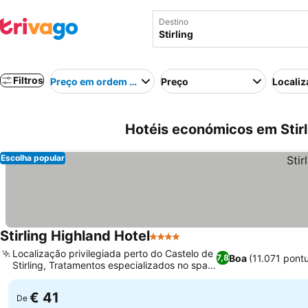
Destino
Filtros
Preço em ordem crescente
Preço
Localiz
Hotéis económicos em Stirl
Escolha popular
Stirling Highland Hotel
4 Estrelas
Localização privilegiada perto do Castelo de
Boa
(11.071 pont
7,8
Stirling, Tratamentos especializados no spa
ESPA
€ 41
De