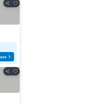
Adicionar aos favoritos
Partilhar
eços
Adicionar aos favoritos
Partilhar