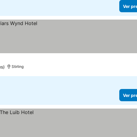
Ver pr
es)
Stirling
Ver pr