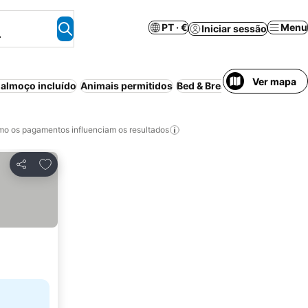
PT · €
Menu
Iniciar sessão
.
Ver mapa
almoço incluído
Animais permitidos
Bed & Breakfast
Aparthotel
o os pagamentos influenciam os resultados
Adicionar aos favoritos
Partilhar