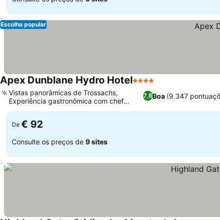
Escolha popular
Apex Dunblane Hydro Hotel
4 Estrelas
Vistas panorâmicas de Trossachs,
Boa
(9.347 pontuaçõ
7,8
Experiência gastronômica com chef
celebridade
€ 92
De
Consulte os preços de
9 sites