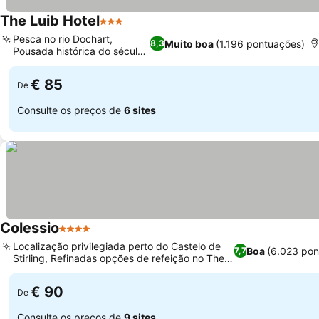
The Luib Hotel
3 Estrelas
Pesca no rio Dochart,
Muito boa
(1.196 pontuações)
8,3
Pousada histórica do século
XVII
€ 85
De
Consulte os preços de
6 sites
Colessio
4 Estrelas
Localização privilegiada perto do Castelo de
Boa
(6.023 pon
7,7
Stirling, Refinadas opções de refeição no The
Grill Room
€ 90
De
Consulte os preços de
9 sites