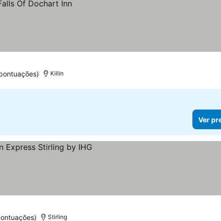
 pontuações)
Killin
Ver pr
pontuações)
Stirling