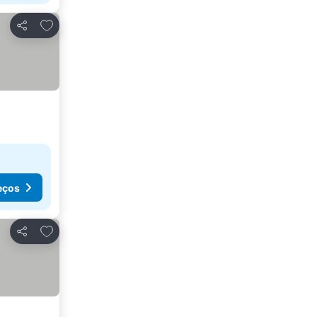
Adicionar aos favoritos
Partilhar
eços
Adicionar aos favoritos
Partilhar