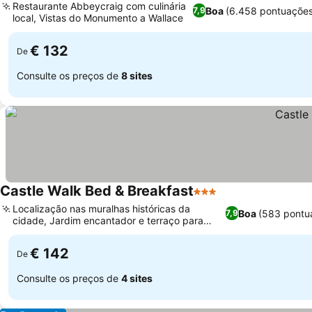
Restaurante Abbeycraig com culinária
Boa
(6.458 pontuações
7,9
local, Vistas do Monumento a Wallace
€ 132
De
Consulte os preços de
8 sites
Castle Walk Bed & Breakfast
3 Estrelas
Localização nas muralhas históricas da
Boa
(583 pontu
7,9
cidade, Jardim encantador e terraço para
banhos de sol
€ 142
De
Consulte os preços de
4 sites