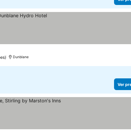
es)
Dunblane
Ver pr