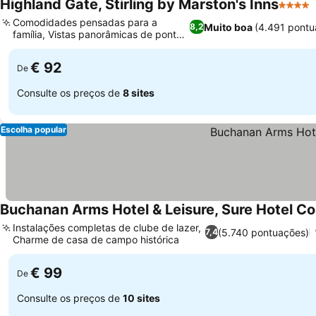
Highland Gate, Stirling by Marston's Inns
4 Estre
Comodidades pensadas para a
Muito boa
(4.491 pontu
8,2
família, Vistas panorâmicas de pontos
turísticos
€ 92
De
Consulte os preços de
8 sites
Escolha popular
Buchanan Arms Hotel & Leisure, Sure Hotel Co
Instalações completas de clube de lazer,
(5.740 pontuações)
7,4
Charme de casa de campo histórica
€ 99
De
Consulte os preços de
10 sites