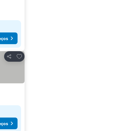
eços
Adicionar aos favoritos
Partilhar
eços