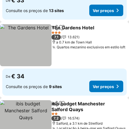
€ 33
De
Consulte os preços de
13 sites
Ver preços
The Gardens Hotel
Partilhar
Adicionar aos favoritos
3 Estrelas
7,1
13.621
a 0.7 km de Town Hall
Quartos mezanino exclusivos em estilo loft
€ 34
De
Consulte os preços de
9 sites
Ver preços
ibis budget Manchester
Partilhar
Adicionar aos favoritos
Salford Quays
2 Estrelas
7,2
16.574
Salford, a 3.1 km de Stretford
Localização à beira-mar em Salford Quays