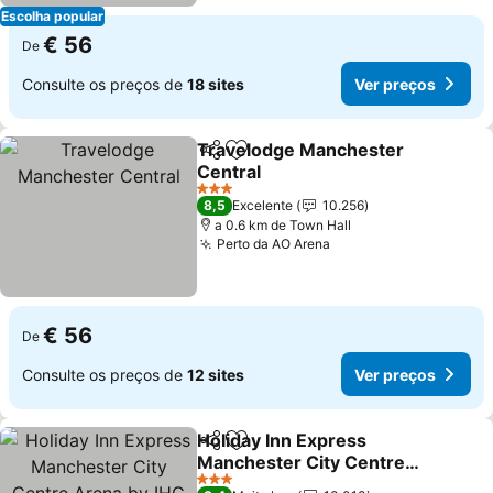
Escolha popular
€ 56
De
Consulte os preços de
18 sites
Ver preços
Travelodge Manchester
Partilhar
Adicionar aos favoritos
Central
3 Estrelas
8,5
Excelente
10.256
a 0.6 km de Town Hall
Perto da AO Arena
€ 56
De
Consulte os preços de
12 sites
Ver preços
Holiday Inn Express
Partilhar
Adicionar aos favoritos
Manchester City Centre
Arena by IHG
3 Estrelas