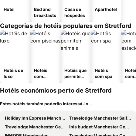
Hotel
Bed and
Casa de
Aparthotel
breakfasts
hóspedes
Categorias de hotéis populares em Stretford
Hotéis de
Hotéis
Hotéis que
Hotéis
Hoté
luxo
com
permitem
com spa
com
piscinas
animais
esta
ment
Hotéis económicos perto de Stretford
Estes hotéis também poderão interessá-lo...
Holiday Inn Express Manchester Airport by IHG
Travelodge Manchester Salford Quays
Travelodge Manchester Central Arena
ibis budget Manchester Centre Pollard Street
INNSiDE Manchester
Travelodge Manchester Central