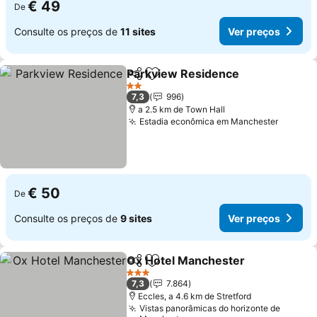
€ 49
De
Consulte os preços de
11 sites
Ver preços
Parkview Residence
Partilhar
Adicionar aos favoritos
2 Estrelas
7,3
996
a 2.5 km de Town Hall
Estadia econômica em Manchester
€ 50
De
Consulte os preços de
9 sites
Ver preços
Ox Hotel Manchester
Partilhar
Adicionar aos favoritos
3 Estrelas
7,3
7.864
Eccles, a 4.6 km de Stretford
Vistas panorâmicas do horizonte de