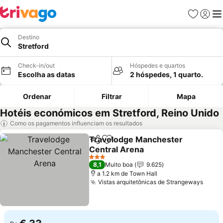
Favoritos
Iniciar
Me
Destino
Stretford
Check-in/out
Hóspedes e quartos
Escolha as datas
2 hóspedes, 1 quarto.
Ordenar
Filtrar
Mapa
Hotéis económicos em Stretford, Reino Unido
Como os pagamentos influenciam os resultados
Travelodge Manchester
Partilhar
Adicionar aos favoritos
Central Arena
3 Estrelas
8,1
Muito boa
9.625
a 1.2 km de Town Hall
Vistas arquitetônicas de Strangeways