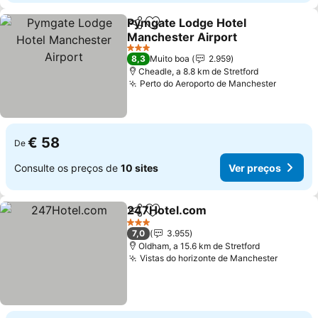
Pymgate Lodge Hotel
Partilhar
Adicionar aos favoritos
Manchester Airport
3 Estrelas
8,3
Muito boa
2.959
Cheadle, a 8.8 km de Stretford
Perto do Aeroporto de Manchester
€ 58
De
Consulte os preços de
10 sites
Ver preços
247Hotel.com
Partilhar
Adicionar aos favoritos
3 Estrelas
7,0
3.955
Oldham, a 15.6 km de Stretford
Vistas do horizonte de Manchester