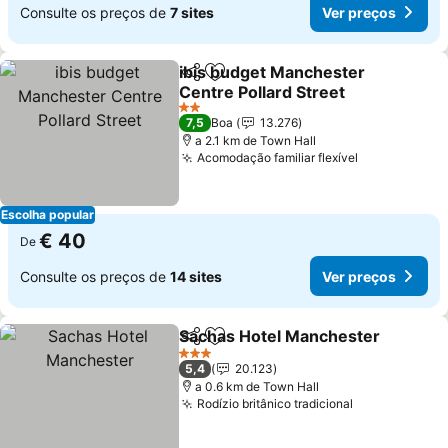
Consulte os preços de
7 sites
Ver preços
ibis budget Manchester
Partilhar
Adicionar aos favoritos
Centre Pollard Street
2 Estrelas
7,5
Boa
13.276
a 2.1 km de Town Hall
Acomodação familiar flexível
Escolha popular
€ 40
De
Consulte os preços de
14 sites
Ver preços
Sachas Hotel Manchester
Partilhar
Adicionar aos favoritos
3 Estrelas
5,4
20.123
a 0.6 km de Town Hall
Rodízio britânico tradicional