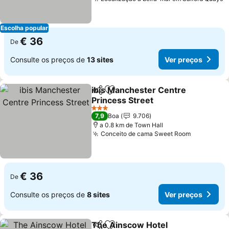
Escolha popular
€ 36
De
Consulte os preços de
13 sites
Ver preços
ibis Manchester Centre
Partilhar
Adicionar aos favoritos
Princess Street
3 Estrelas
7,9
Boa
9.706
a 0.8 km de Town Hall
Conceito de cama Sweet Room
€ 36
De
Consulte os preços de
8 sites
Ver preços
The Ainscow Hotel