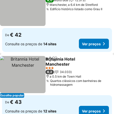
8,0
Muito boa
12.573
Manchester, a 6.4 km de Stretford
Edifício histórico listado como Grau II
€ 42
De
Consulte os preços de
14 sites
Ver preços
Britannia Hotel
Partilhar
Adicionar aos favoritos
Manchester
3 Estrelas
6,2
34.033
a 0.5 km de Town Hall
Quartos clássicos com banheiras de
hidromassagem
Escolha popular
€ 43
De
Consulte os preços de
12 sites
Ver preços