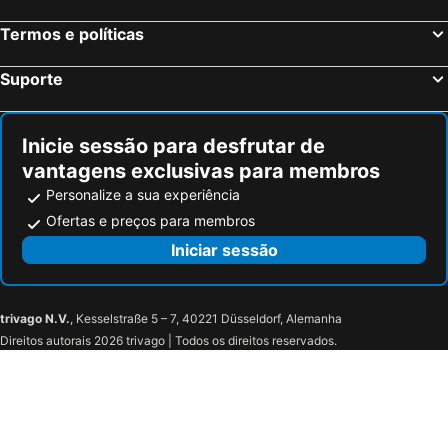
Residence Inn by Marriott Manchester Piccadilly
Clayton Hotel, Manchester Airport
Termos e políticas
Radisson Hotel Manchester City Centre, A Verified Net Zero Hotel
Premier Inn Manchester Salford Media City
Premier Inn Manchester Salford Central
Travelodge Altrincham Central
Suporte
Premier Inn Manchester Airport - M56/J6 Runger Lane North
Moxy Manchester City
Maldron Hotel Manchester City Centre
The Gardens Hotel
Inicie sessão para desfrutar de
Delta Hotels by Marriott Worsley Park Country Club
Airport Inn Manchester
vantagens exclusivas para membros
Premier Inn Manchester Central
Clayton Hotel Manchester City Centre
Personalize a sua experiência
Old Trafford Stadium Hotel
Hotel Football, Old Trafford, a Tribute Portfolio Hotel
Ofertas e preços para membros
Premier Inn Manchester Old Trafford hotel
Trafford Hall Manchester, Trademark Collection by Wyndham
Iniciar sessão
Copthorne Hotel Manchester Salford Quays
Holiday Inn Express Manchester - Salford Quays By Ihg
Holiday Inn Manchester-Mediacityuk by IHG
Quay
trivago N.V.
, Kesselstraße 5 – 7, 40221 Düsseldorf, Alemanha
AC Hotel Manchester Salford Quays
Eskdale Lodge
Direitos autorais 2026 trivago | Todos os direitos reservados.
Premier Inn Manchester - Sale
Premier Inn Manchester Trafford Centre West
Trivelles Eccles
Premier Inn Manchester West Didsbury
The Normanhurst Hotel
Travelodge Manchester Trafford Park