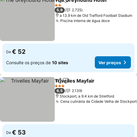
The Greyhound Hotel
Partilhar
Adicionar aos favoritos
2 Estrelas
5,9
2.725
a 13.9 km de Old Trafford Football Stadium
Piscina interna de água doce
€ 52
De
Consulte os preços de
10 sites
Ver preços
Trivelles Mayfair
Partilhar
Adicionar aos favoritos
3 Estrelas
6,5
2.139
Stockport, a 9.4 km de Stretford
Cena culinária da Cidade Velha de Stockport
€ 53
De