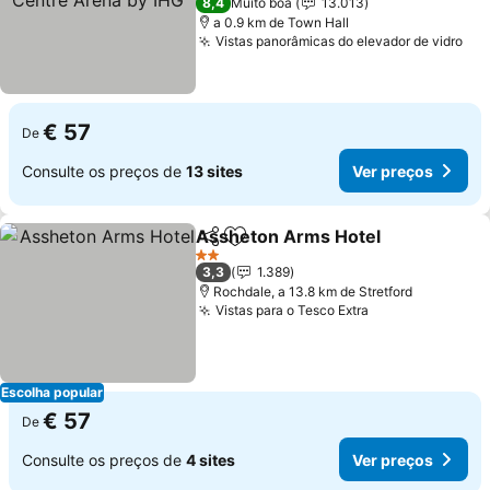
8,4
Muito boa
13.013
a 0.9 km de Town Hall
Vistas panorâmicas do elevador de vidro
€ 57
De
Consulte os preços de
13 sites
Ver preços
Assheton Arms Hotel
Partilhar
Adicionar aos favoritos
2 Estrelas
3,3
1.389
Rochdale, a 13.8 km de Stretford
Vistas para o Tesco Extra
Escolha popular
€ 57
De
Consulte os preços de
4 sites
Ver preços