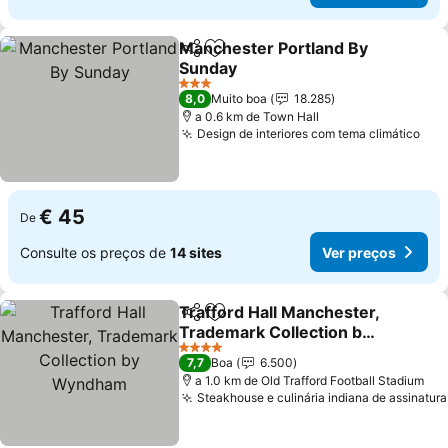
Manchester Portland By
Partilhar
Adicionar aos favoritos
Sunday
3 Estrelas
8,0
Muito boa
18.285
a 0.6 km de Town Hall
Design de interiores com tema climático
€ 45
De
Consulte os preços de
14 sites
Ver preços
Trafford Hall Manchester,
Partilhar
Adicionar aos favoritos
Trademark Collection by
Wyndham
4 Estrelas
7,7
Boa
6.500
a 1.0 km de Old Trafford Football Stadium
Steakhouse e culinária indiana de assinatura