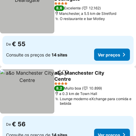
4 Estrelas
8,6
Excelente
12.162
Manchester, a 5.5 km de Stretford
O restaurante e bar Motley
€ 55
De
Consulte os preços de
14 sites
Ver preços
a&o Manchester City
Partilhar
Adicionar aos favoritos
Centre
4 Estrelas
8,2
Muito boa
10.899
a 0.3 km de Town Hall
Lounge moderno eXchange para comida e
bebida
€ 56
De
Consulte os preços de
14 sites
Ver preços