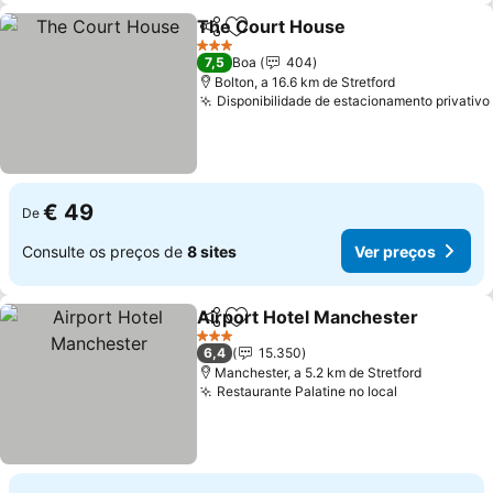
The Court House
Partilhar
Adicionar aos favoritos
3 Estrelas
7,5
Boa
404
Bolton, a 16.6 km de Stretford
Disponibilidade de estacionamento privativo
€ 49
De
Consulte os preços de
8 sites
Ver preços
Airport Hotel Manchester
Partilhar
Adicionar aos favoritos
3 Estrelas
6,4
15.350
Manchester, a 5.2 km de Stretford
Restaurante Palatine no local