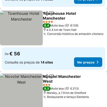
Townhouse Hotel
Partilhar
Adicionar aos favoritos
Manchester
4 Estrelas
8,4
Muito boa
8.139
a 0.4 km de Town Hall
Conversão histórica de armazém vitoriano
€ 56
De
Consulte os preços de
14 sites
Ver preços
Novotel Manchester
Partilhar
Adicionar aos favoritos
West
3 Estrelas
8,3
Muito boa
6.313
Worsley, a 7.9 km de Stretford
Restaurante e terraço Elements