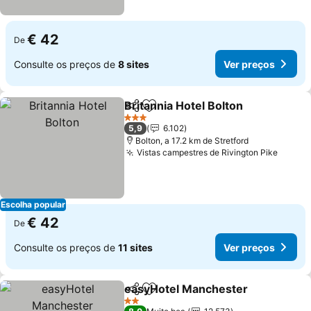
€ 42
De
Consulte os preços de
8 sites
Ver preços
Britannia Hotel Bolton
Partilhar
Adicionar aos favoritos
3 Estrelas
5,9
6.102
Bolton, a 17.2 km de Stretford
Vistas campestres de Rivington Pike
Escolha popular
€ 42
De
Consulte os preços de
11 sites
Ver preços
easyHotel Manchester
Partilhar
Adicionar aos favoritos
2 Estrelas