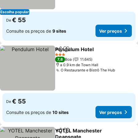
Escolha popular
€ 55
De
Consulte os preços de
9 sites
Ver preços
Pendulum Hotel
Partilhar
Adicionar aos favoritos
3 Estrelas
7,8
Boa
11.645
a 0.9 km de Town Hall
O Restaurante e Bistrô The Hub
€ 55
De
Consulte os preços de
10 sites
Ver preços
YOTEL Manchester
Partilhar
Adicionar aos favoritos
Deansgate