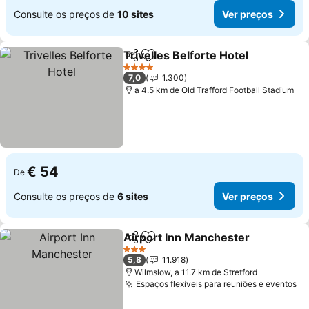
Consulte os preços de
10 sites
Ver preços
Trivelles Belforte Hotel
Partilhar
Adicionar aos favoritos
4 Estrelas
7,0
1.300
a 4.5 km de Old Trafford Football Stadium
€ 54
De
Consulte os preços de
6 sites
Ver preços
Airport Inn Manchester
Partilhar
Adicionar aos favoritos
3 Estrelas
5,8
11.918
Wilmslow, a 11.7 km de Stretford
Espaços flexíveis para reuniões e eventos