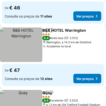
€ 46
De
Consulte os preços de
11 sites
Ver preços
B&B HOTEL Warrington
Partilhar
Adicionar aos favoritos
3 Estrelas
8,4
Muito boa
3.512
Warrington, a 14.3 km de Stretford
Academia no local
€ 47
De
Consulte os preços de
12 sites
Ver preços
Quay
Partilhar
Adicionar aos favoritos
3 Estrelas
8,6
Excelente
3.523
a 1.2 km de Old Trafford Football Stadium