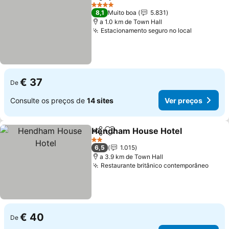
Partilhar
Adicionar aos favoritos
4 Estrelas
8,1
Muito boa
5.831
a 1.0 km de Town Hall
Estacionamento seguro no local
€ 37
De
Consulte os preços de
14 sites
Ver preços
Hendham House Hotel
Partilhar
Adicionar aos favoritos
2 Estrelas
6,5
1.015
a 3.9 km de Town Hall
Restaurante britânico contemporâneo
€ 40
De