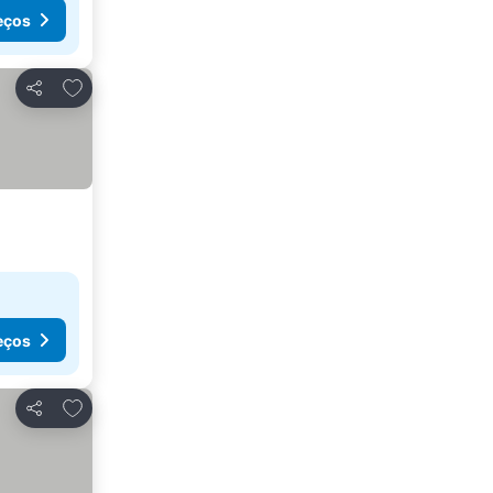
eços
Adicionar aos favoritos
Partilhar
eços
Adicionar aos favoritos
Partilhar