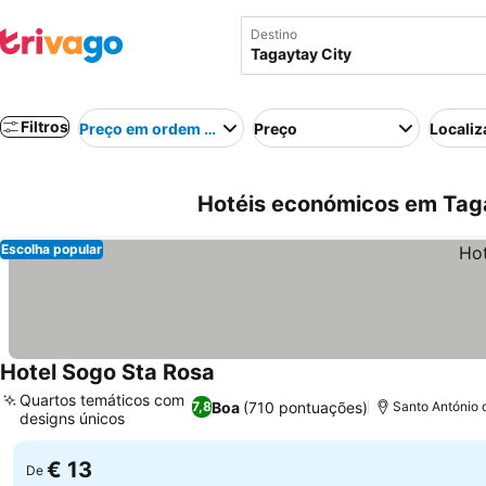
Destino
Filtros
Preço em ordem crescente
Preço
Localiz
Hotéis económicos em Tagay
Escolha popular
Hotel Sogo Sta Rosa
Ver preços
Quartos temáticos com
Boa
(710 pontuações)
7,8
Santo António d
designs únicos
Ver preços
€ 13
De