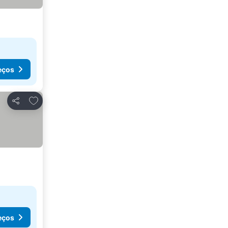
eços
Adicionar aos favoritos
Partilhar
eços