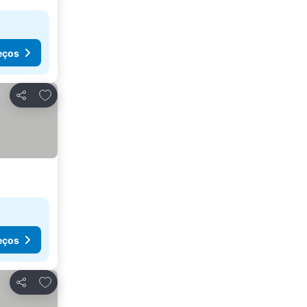
eços
Adicionar aos favoritos
Partilhar
eços
Adicionar aos favoritos
Partilhar