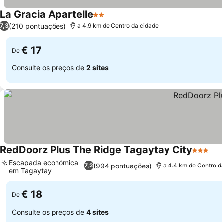
La Gracia Apartelle
2 Estrelas
Ver preços
(210 pontuações)
7,3
a 4.9 km de Centro da cidade
€ 17
De
Consulte os preços de
2 sites
RedDoorz Plus The Ridge Tagaytay City
3 Estrel
Ve
Escapada económica
(994 pontuações)
7,2
a 4.4 km de Centro d
em Tagaytay
Ver preços
€ 18
De
Consulte os preços de
4 sites