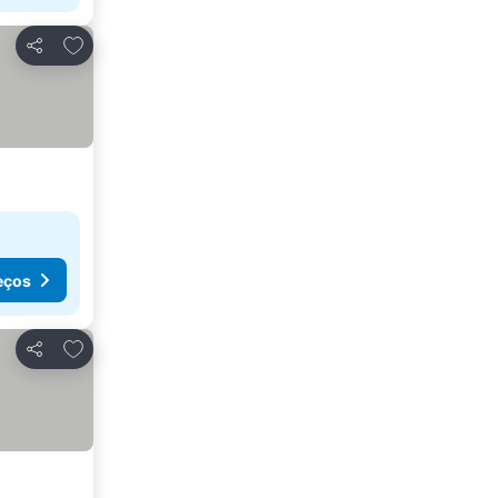
Adicionar aos favoritos
Partilhar
eços
Adicionar aos favoritos
Partilhar