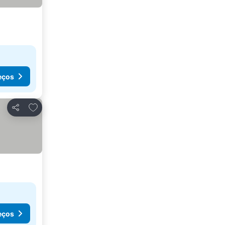
eços
Adicionar aos favoritos
Partilhar
eços