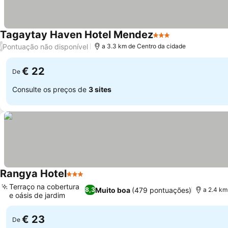
Tagaytay Haven Hotel Mendez
3 Estrelas
Ver preços
Pontuação não disponível
/
a 3.3 km de Centro da cidade
€ 22
De
Consulte os preços de
3 sites
Rangya Hotel
3 Estrelas
Ver preços
Terraço na cobertura
Muito boa
(479 pontuações)
8,3
a 2.4 km
e oásis de jardim
Ver preços
€ 23
De