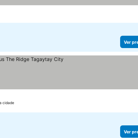
Ver pr
as
r preços
a cidade
Ver pr