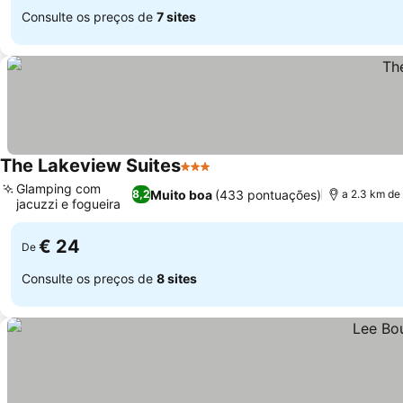
Consulte os preços de
7 sites
The Lakeview Suites
3 Estrelas
Ver preços
Glamping com
Muito boa
(433 pontuações)
8,2
a 2.3 km de
jacuzzi e fogueira
Ver preços
€ 24
De
Consulte os preços de
8 sites