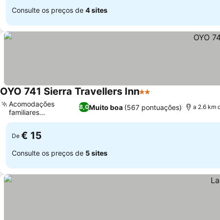
Consulte os preços de
4 sites
OYO 741 Sierra Travellers Inn
2 Estrelas
Ver preços
Acomodações
Muito boa
(567 pontuações)
8,0
a 2.6 km 
familiares
Ver preços
econômicas
€ 15
De
Consulte os preços de
5 sites