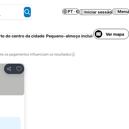
PT · €
Menu
Iniciar sessão
.
Ver mapa
rto do centro da cidade
Pequeno-almoço incluído
Piscina
Resort
o os pagamentos influenciam os resultados
Adicionar aos favoritos
Partilhar