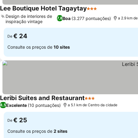
Lee Boutique Hotel Tagaytay
3 Estrelas
Ver preços
Design de interiores de
Boa
(3.277 pontuações)
7,8
a 2.9 km de
inspiração vintage
Ver preços
€ 24
De
Consulte os preços de
10 sites
Leribi Suites and Restaurant
3 Estrelas
Ver preços
Excelente
(10 pontuações)
8,5
a 5.1 km de Centro da cidade
€ 25
De
Consulte os preços de
2 sites