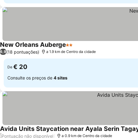
New Orleans Auberge
2 Estrelas
Ver preços
(18 pontuações)
6,9
a 1.9 km de Centro da cidade
€ 20
De
Consulte os preços de
4 sites
Avida Units Staycation near Ayala Serin Taga
Pontuação não disponível
/
a 0.9 km de Centro da cidade