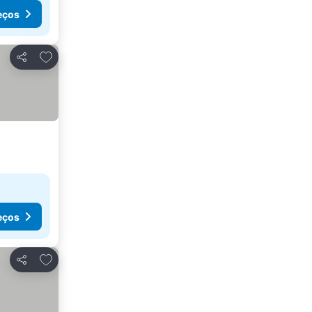
eços
Adicionar aos favoritos
Partilhar
eços
Adicionar aos favoritos
Partilhar