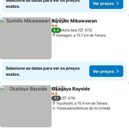
Selecione as datas para ver os preços
Ver preços
exatos.
Sunhills Mikawawan
Partilhar
Adicionar aos favoritos
2 Estrelas
8,0
Muito boa
372
Gamagori, a 15.7 km de Tahara
Selecione as datas para ver os preços
Ver preços
exatos.
Okadaya Bayside
Partilhar
Adicionar aos favoritos
2 Estrelas
7,1
379
Toyohashi, a 10.4 km de Tahara
Vistas panorâmicas do rio Umeda