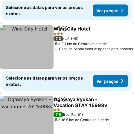
Selecione as datas para ver os preços
Ver preços
exatos.
Wind City Hotel
Partilhar
Adicionar aos favoritos
3 Estrelas
7,3
349
a 3.1 km de Centro da cidade
Casa de banho comum apenas para homens
Selecione as datas para ver os preços
Ver preços
exatos.
Ogawaya Ryokan -
Partilhar
Adicionar aos favoritos
Vacation STAY 15998v
2 Estrelas
7,5
Boa
51
a 16.5 km de Centro da cidade