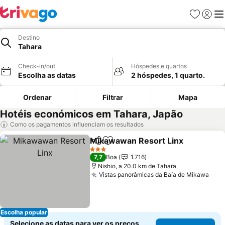
Favoritos
Iniciar
Me
Destino
Tahara
Check-in/out
Hóspedes e quartos
Escolha as datas
2 hóspedes, 1 quarto.
Ordenar
Filtrar
Mapa
Hotéis económicos em Tahara, Japão
Como os pagamentos influenciam os resultados
Mikawawan Resort Linx
Partilhar
Adicionar aos favoritos
3 Estrelas
7,7
Boa
1.716
Nishio, a 20.0 km de Tahara
Vistas panorâmicas da Baía de Mikawa
Escolha popular
Selecione as datas para ver os preços