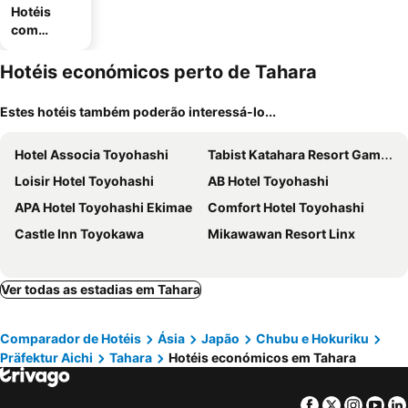
Hotéis
com
estaciona
mento
Hotéis económicos perto de Tahara
Estes hotéis também poderão interessá-lo...
Hotel Associa Toyohashi
Tabist Katahara Resort Gamagori
Loisir Hotel Toyohashi
AB Hotel Toyohashi
APA Hotel Toyohashi Ekimae
Comfort Hotel Toyohashi
Castle Inn Toyokawa
Mikawawan Resort Linx
Ver todas as estadias em Tahara
Comparador de Hotéis
Ásia
Japão
Chubu e Hokuriku
Präfektur Aichi
Tahara
Hotéis económicos em Tahara
Facebook
Twitter
Insta
Yo