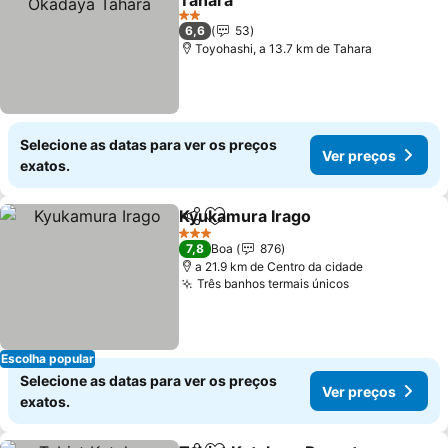
Tahara
2 Estrelas
6,6
53
Toyohashi, a 13.7 km de Tahara
Selecione as datas para ver os preços
Ver preços
exatos.
Kyukamura Irago
Partilhar
Adicionar aos favoritos
3 Estrelas
7,8
Boa
876
a 21.9 km de Centro da cidade
Três banhos termais únicos
Escolha popular
Selecione as datas para ver os preços
Ver preços
exatos.