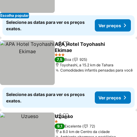
Escolha popular
Selecione as datas para ver os preços
Ver preços
exatos.
APA Hotel Toyohashi
Partilhar
Adicionar aos favoritos
Ekimae
3 Estrelas
7,5
Boa
925
Toyohashi, a 15.2 km de Tahara
Comodidades infantis pensadas para você
Selecione as datas para ver os preços
Ver preços
exatos.
Uzueso
Partilhar
Adicionar aos favoritos
1 Estrelas
9,1
Excelente
72
a 8.0 km de Centro da cidade
Ambiente charmoso e nostálgico