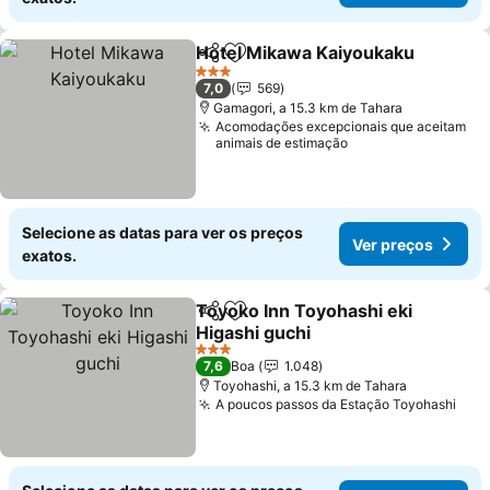
Hotel Mikawa Kaiyoukaku
Partilhar
Adicionar aos favoritos
3 Estrelas
7,0
569
Gamagori, a 15.3 km de Tahara
Acomodações excepcionais que aceitam
animais de estimação
Selecione as datas para ver os preços
Ver preços
exatos.
Toyoko Inn Toyohashi eki
Partilhar
Adicionar aos favoritos
Higashi guchi
3 Estrelas
7,6
Boa
1.048
Toyohashi, a 15.3 km de Tahara
A poucos passos da Estação Toyohashi