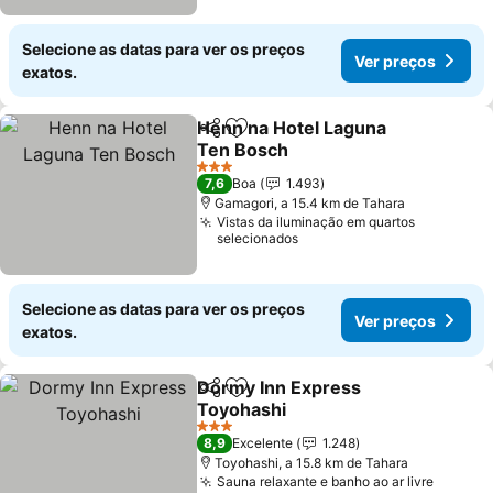
Selecione as datas para ver os preços
Ver preços
exatos.
Henn na Hotel Laguna
Partilhar
Adicionar aos favoritos
Ten Bosch
3 Estrelas
7,6
Boa
1.493
Gamagori, a 15.4 km de Tahara
Vistas da iluminação em quartos
selecionados
Selecione as datas para ver os preços
Ver preços
exatos.
Dormy Inn Express
Partilhar
Adicionar aos favoritos
Toyohashi
3 Estrelas
8,9
Excelente
1.248
Toyohashi, a 15.8 km de Tahara
Sauna relaxante e banho ao ar livre