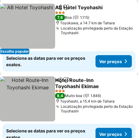
AB Hotel Toyohashi
Partilhar
Adicionar aos favoritos
3 Estrelas
7,8
Boa
1.115
Toyokawa, a 14.7 km de Tahara
Localização privilegiada perto da Estação
Toyohashi
Escolha popular
Selecione as datas para ver os preços
Ver preços
exatos.
Hotel Route-Inn
Partilhar
Adicionar aos favoritos
Toyohashi Ekimae
3 Estrelas
8,4
Muito boa
1.846
Toyohashi, a 15.4 km de Tahara
Localização privilegiada perto da Estação
Toyohashi
Selecione as datas para ver os preços
Ver preços
exatos.