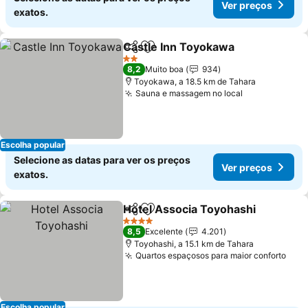
Ver preços
exatos.
Castle Inn Toyokawa
Partilhar
Adicionar aos favoritos
2 Estrelas
8,2
Muito boa
934
Toyokawa, a 18.5 km de Tahara
Sauna e massagem no local
Escolha popular
Selecione as datas para ver os preços
Ver preços
exatos.
Hotel Associa Toyohashi
Partilhar
Adicionar aos favoritos
4 Estrelas
8,5
Excelente
4.201
Toyohashi, a 15.1 km de Tahara
Quartos espaçosos para maior conforto
Escolha popular