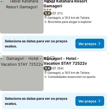
Tabist Katahara Resort
Partilhar
Adicionar aos favoritos
Gamagori
3 Estrelas
5,9
211
Gamagori, a 18.3 km de Tahara
Bicicletas para alugar e explorar
Selecione as datas para ver os preços
Ver preços
exatos.
Gamagori - Hotel -
Partilhar
Adicionar aos favoritos
Vacation STAY 72522v
5,9
254
Gamagori, a 18.0 km de Tahara
Comodidades essenciais no quarto
Selecione as datas para ver os preços
Ver preços
exatos.