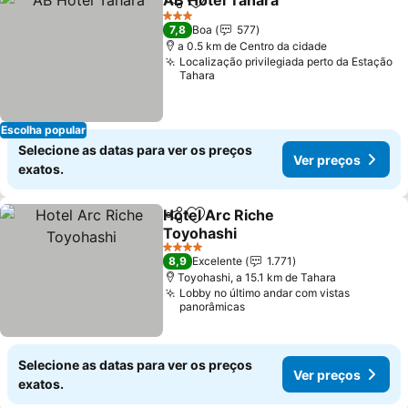
AB Hotel Tahara
Partilhar
Adicionar aos favoritos
3 Estrelas
7,8
Boa
577
a 0.5 km de Centro da cidade
Localização privilegiada perto da Estação
Tahara
Escolha popular
Selecione as datas para ver os preços
Ver preços
exatos.
Hotel Arc Riche
Partilhar
Adicionar aos favoritos
Toyohashi
4 Estrelas
8,9
Excelente
1.771
Toyohashi, a 15.1 km de Tahara
Lobby no último andar com vistas
panorâmicas
Selecione as datas para ver os preços
Ver preços
exatos.