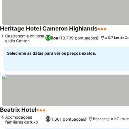
Heritage Hotel Cameron Highlands
3 Estrelas
Gastronomia chinesa
Boa
(13.709 pontuações)
7,9
a 0.7 km de Ce
estilo Canton
Selecione as datas para ver os preços exatos.
Beatrix Hotel
3 Estrelas
Acomodações
(1.361 pontuações)
7,1
Brinchang, a 2.7 km d
familiares de luxo