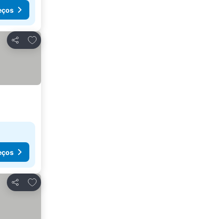
eços
Adicionar aos favoritos
Partilhar
eços
Adicionar aos favoritos
Partilhar