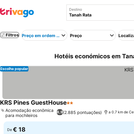
Destino
Filtros
Preço em ordem crescente
Preço
Localiz
Hotéis económicos em Tana
Escolha popular
KRS Pines GuestHouse
2 Estrelas
Acomodação econômica
(2.885 pontuações)
6,9
a 0.7 km de Ce
para mochileiros
€ 18
De