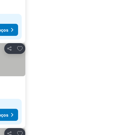
eços
Adicionar aos favoritos
Partilhar
eços
Adicionar aos favoritos