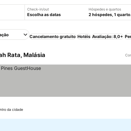
Check-in/out
Hóspedes e quartos
Escolha as datas
2 hóspedes, 1 quarto
ação
Cancelamento gratuito
Hotéis
Avaliação: 8,0+
Pe
h Rata, Malásia
Com
ntro da cidade