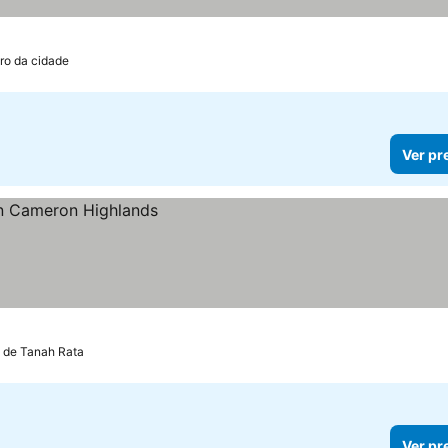
tro da cidade
Ver pr
m de Tanah Rata
Ver pr