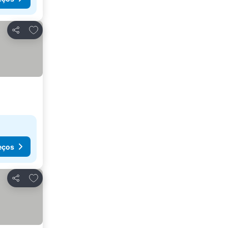
Adicionar aos favoritos
Partilhar
eços
Adicionar aos favoritos
Partilhar