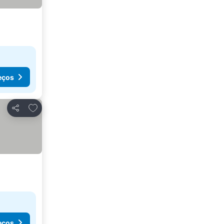
eços
Adicionar aos favoritos
Partilhar
eços