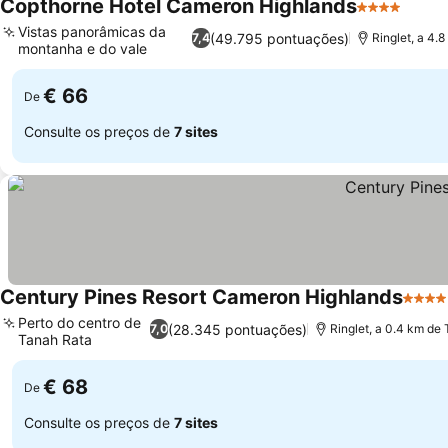
Copthorne Hotel Cameron Highlands
4 Estrelas
Vistas panorâmicas da
(49.795 pontuações)
7,4
Ringlet, a 4.
montanha e do vale
€ 66
De
Consulte os preços de
7 sites
Century Pines Resort Cameron Highlands
4 Estr
Perto do centro de
(28.345 pontuações)
7,0
Ringlet, a 0.4 km de
Tanah Rata
€ 68
De
Consulte os preços de
7 sites