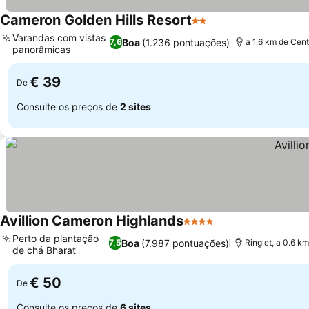
Cameron Golden Hills Resort
2 Estrelas
Varandas com vistas
Boa
(1.236 pontuações)
7,6
a 1.6 km de Cen
panorâmicas
€ 39
De
Consulte os preços de
2 sites
Avillion Cameron Highlands
4 Estrelas
Perto da plantação
Boa
(7.987 pontuações)
7,5
Ringlet, a 0.6 k
de chá Bharat
€ 50
De
Consulte os preços de
6 sites