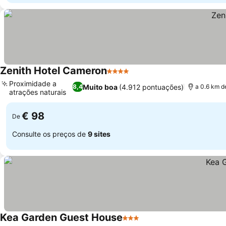
Zenith Hotel Cameron
4 Estrelas
Proximidade a
Muito boa
(4.912 pontuações)
8,4
a 0.6 km d
atrações naturais
€ 98
De
Consulte os preços de
9 sites
Kea Garden Guest House
3 Estrelas