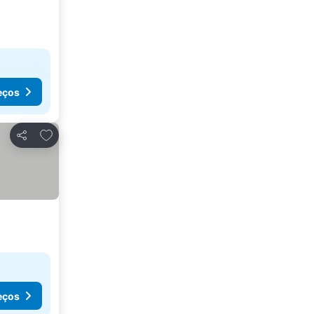
eços
Adicionar aos favoritos
Partilhar
eços