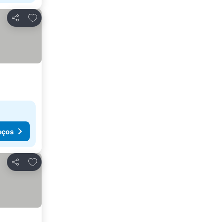
Adicionar aos favoritos
Partilhar
eços
Adicionar aos favoritos
Partilhar