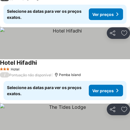
Selecione as datas para ver os preços
Ver preços
exatos.
Partilhar
Ad
Hotel Hifadhi
Hotel
3 Estrelas
/
Pemba Island
Pontuação não disponível
Selecione as datas para ver os preços
Ver preços
exatos.
Partilhar
Ad