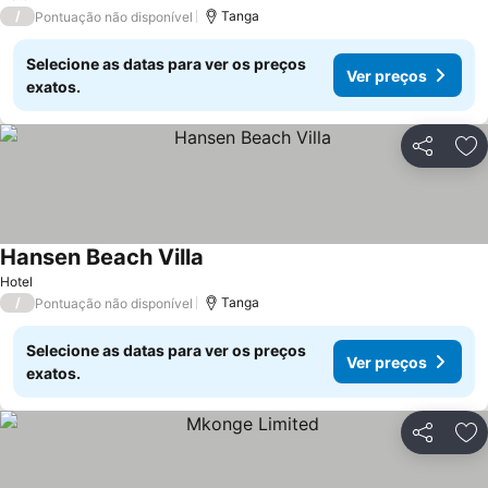
/
Tanga
Pontuação não disponível
Selecione as datas para ver os preços
Ver preços
exatos.
Partilhar
Ad
Hansen Beach Villa
Hotel
/
Tanga
Pontuação não disponível
Selecione as datas para ver os preços
Ver preços
exatos.
Partilhar
Ad