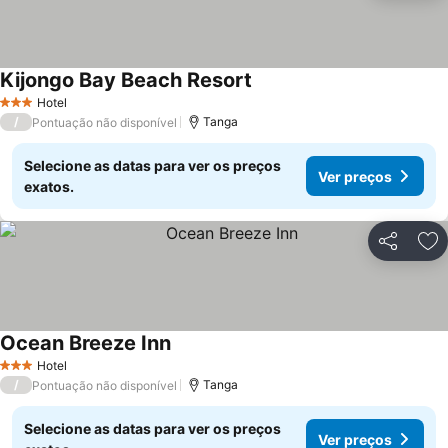
Kijongo Bay Beach Resort
Hotel
3 Estrelas
/
Tanga
Pontuação não disponível
Selecione as datas para ver os preços
Ver preços
exatos.
Partilhar
Ad
Ocean Breeze Inn
Hotel
3 Estrelas
/
Tanga
Pontuação não disponível
Selecione as datas para ver os preços
Ver preços