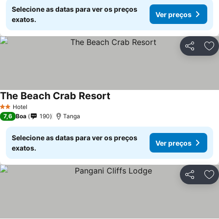
Selecione as datas para ver os preços
Ver preços
exatos.
Partilhar
Ad
The Beach Crab Resort
Hotel
2 Estrelas
7,6
Boa
190
Tanga
Selecione as datas para ver os preços
Ver preços
exatos.
Partilhar
Ad