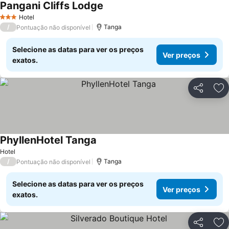
Pangani Cliffs Lodge
Hotel
3 Estrelas
/
Tanga
Pontuação não disponível
Selecione as datas para ver os preços
Ver preços
exatos.
Partilhar
Ad
PhyllenHotel Tanga
Hotel
/
Tanga
Pontuação não disponível
Selecione as datas para ver os preços
Ver preços
exatos.
Partilhar
Ad