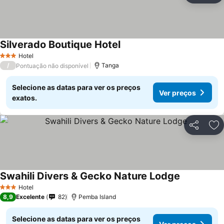
Silverado Boutique Hotel
Hotel
3 Estrelas
/
Tanga
Pontuação não disponível
Selecione as datas para ver os preços
Ver preços
exatos.
Partilhar
Ad
Swahili Divers & Gecko Nature Lodge
Hotel
3 Estrelas
8,9
Excelente
82
Pemba Island
Selecione as datas para ver os preços