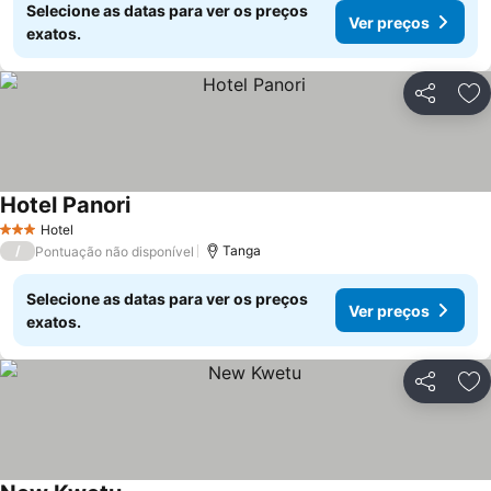
Selecione as datas para ver os preços
Ver preços
exatos.
Partilhar
Ad
Hotel Panori
Hotel
3 Estrelas
/
Tanga
Pontuação não disponível
Selecione as datas para ver os preços
Ver preços
exatos.
Partilhar
Ad