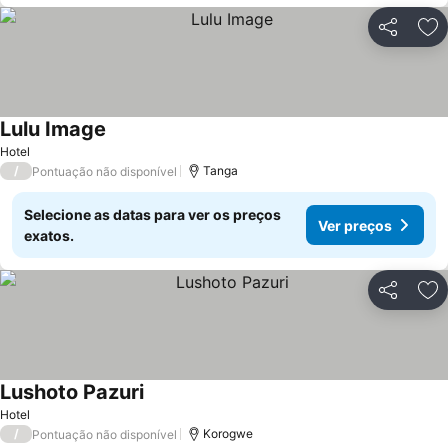
Partilhar
Ad
Lulu Image
Hotel
/
Tanga
Pontuação não disponível
Selecione as datas para ver os preços
Ver preços
exatos.
Partilhar
Ad
Lushoto Pazuri
Hotel
/
Korogwe
Pontuação não disponível