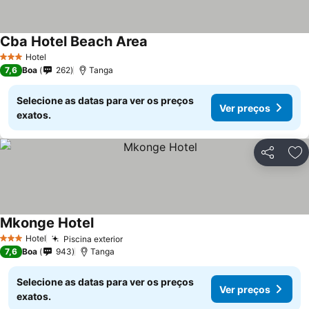
Cba Hotel Beach Area
Hotel
3 Estrelas
7,6
Boa
262
Tanga
Selecione as datas para ver os preços
Ver preços
exatos.
Partilhar
Ad
Mkonge Hotel
Hotel
Piscina exterior
3 Estrelas
7,6
Boa
943
Tanga
Selecione as datas para ver os preços
Ver preços
exatos.