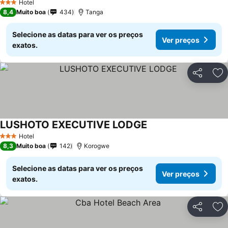
Hotel
3 Estrelas
8,4
Muito boa
434
Tanga
Selecione as datas para ver os preços
Ver preços
exatos.
Partilhar
Ad
LUSHOTO EXECUTIVE LODGE
Hotel
3 Estrelas
8,3
Muito boa
142
Korogwe
Selecione as datas para ver os preços
Ver preços
exatos.
Partilhar
Ad