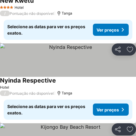
New Kwetu
Hotel
4 Estrelas
/
Tanga
Pontuação não disponível
Selecione as datas para ver os preços
Ver preços
exatos.
Partilhar
Ad
Nyinda Respective
Hotel
/
Tanga
Pontuação não disponível
Selecione as datas para ver os preços
Ver preços
exatos.
Partilhar
Ad