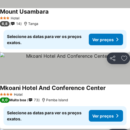
Mount Usambara
Hotel
3 Estrelas
6,8
14
Tanga
Selecione as datas para ver os preços
Ver preços
exatos.
Partilhar
Ad
Mkoani Hotel And Conference Center
Hotel
4 Estrelas
8,0
Muito boa
73
Pemba Island
Selecione as datas para ver os preços
Ver preços
exatos.