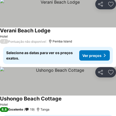
Partilhar
Ad
Verani Beach Lodge
Hotel
/
Pemba Island
Pontuação não disponível
Selecione as datas para ver os preços
Ver preços
exatos.
Partilhar
Ad
Ushongo Beach Cottage
Hotel
8,8
Excelente
19
Tanga