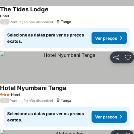
The Tides Lodge
Hotel
/
Tanga
Pontuação não disponível
Selecione as datas para ver os preços
Ver preços
exatos.
Partilhar
Ad
Hotel Nyumbani Tanga
Hotel
3 Estrelas
/
Tanga
Pontuação não disponível
Selecione as datas para ver os preços
Ver preços
exatos.