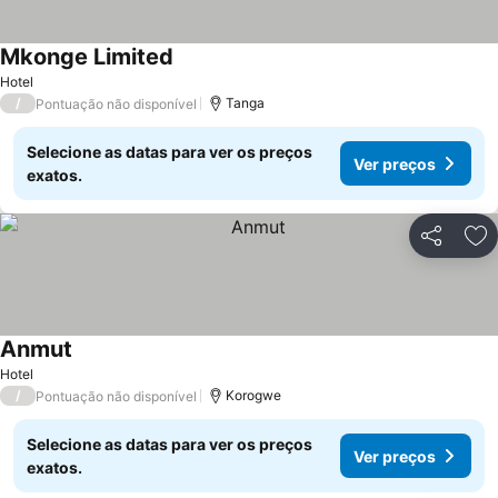
Mkonge Limited
Hotel
/
Tanga
Pontuação não disponível
Selecione as datas para ver os preços
Ver preços
exatos.
Partilhar
Ad
Anmut
Hotel
/
Korogwe
Pontuação não disponível
Selecione as datas para ver os preços
Ver preços
exatos.