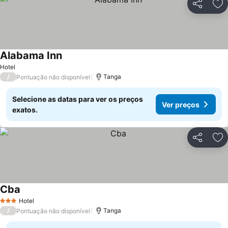
Partilhar
Ad
Alabama Inn
Hotel
/
Tanga
Pontuação não disponível
Selecione as datas para ver os preços
Ver preços
exatos.
Partilhar
Ad
Cba
Hotel
3 Estrelas
/
Tanga
Pontuação não disponível