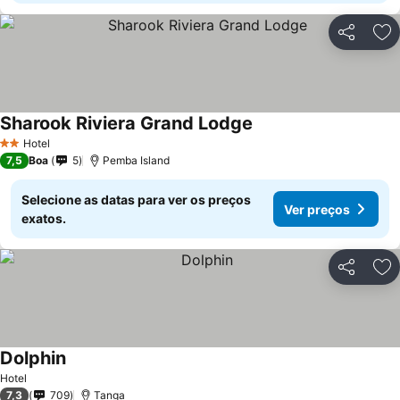
Partilhar
Ad
Sharook Riviera Grand Lodge
Hotel
2 Estrelas
7,5
Boa
5
Pemba Island
Selecione as datas para ver os preços
Ver preços
exatos.
Partilhar
Ad
Dolphin
Hotel
7,3
709
Tanga