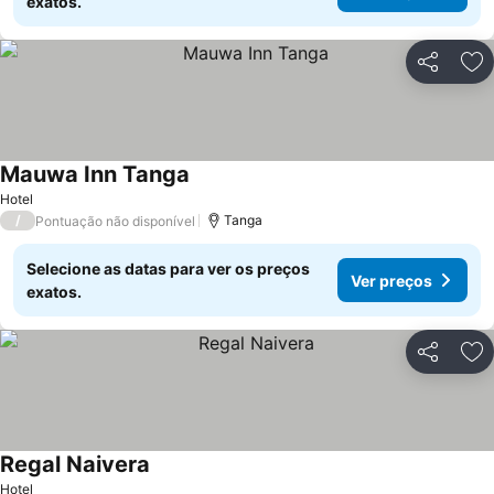
exatos.
Partilhar
Ad
Mauwa Inn Tanga
Hotel
/
Tanga
Pontuação não disponível
Selecione as datas para ver os preços
Ver preços
exatos.
Partilhar
Ad
Regal Naivera
Hotel