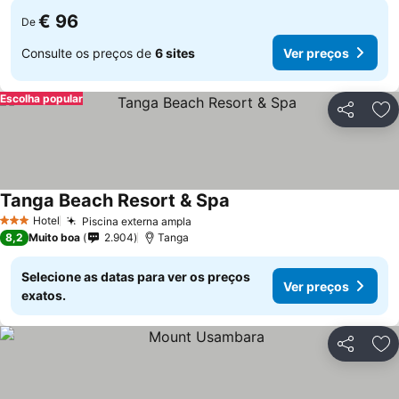
€ 96
De
Consulte os preços de
6 sites
Ver preços
Escolha popular
Partilhar
Ad
Tanga Beach Resort & Spa
Hotel
Piscina externa ampla
3 Estrelas
8,2
Muito boa
2.904
Tanga
Selecione as datas para ver os preços
Ver preços
exatos.
Partilhar
Ad