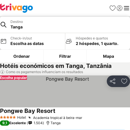
Favoritos
Iniciar
Me
Destino
Tanga
Check-in/out
Hóspedes e quartos
Escolha as datas
2 hóspedes, 1 quarto.
Ordenar
Filtrar
Mapa
Hotéis económicos em Tanga, Tanzânia
Como os pagamentos influenciam os resultados
Escolha popular
Partilhar
Ad
Pongwe Bay Resort
Hotel
Academia tropical à beira-mar
5 Estrelas
9,1
Excelente
1.504
Tanga