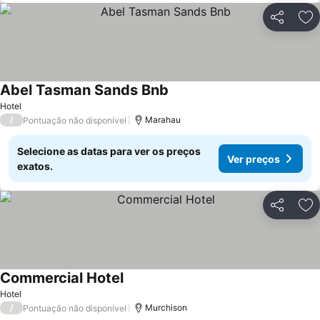
Partilhar
Ad
Abel Tasman Sands Bnb
Hotel
/
Marahau
Pontuação não disponível
Selecione as datas para ver os preços
Ver preços
exatos.
Partilhar
Ad
Commercial Hotel
Hotel
/
Murchison
Pontuação não disponível