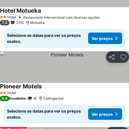
Hotel Motueka
Hotel
Restaurante internacional com diversas opções
2 Estrelas
7,3
376
Motueka
Selecione as datas para ver os preços
Ver preços
exatos.
Partilhar
Ad
Pioneer Motels
Hotel
2 Estrelas
9,6
Excelente
9
Collingwood
Selecione as datas para ver os preços
Ver preços
exatos.