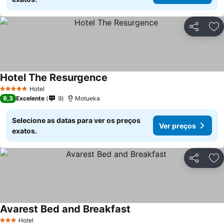
Partilhar
Ad
Hotel The Resurgence
Hotel
5 Estrelas
9,3
Excelente
9
Motueka
Selecione as datas para ver os preços
Ver preços
exatos.
Partilhar
Ad
Avarest Bed and Breakfast
Hotel
3 Estrelas