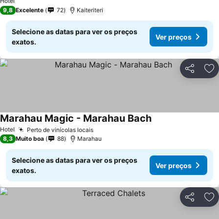
Hotel
9,8
Excelente
72
Kaiteriteri
Selecione as datas para ver os preços
Ver preços
exatos.
Partilhar
Ad
Marahau Magic - Marahau Bach
Hotel
Perto de vinícolas locais
8,3
Muito boa
88
Marahau
Selecione as datas para ver os preços
Ver preços
exatos.
Partilhar
Ad