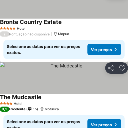
Bronte Country Estate
Hotel
5 Estrelas
/
Mapua
Pontuação não disponível
Selecione as datas para ver os preços
Ver preços
exatos.
Partilhar
Ad
The Mudcastle
Hotel
4 Estrelas
9,2
Excelente
15
Motueka
Selecione as datas para ver os preços
Ver preços
exatos.