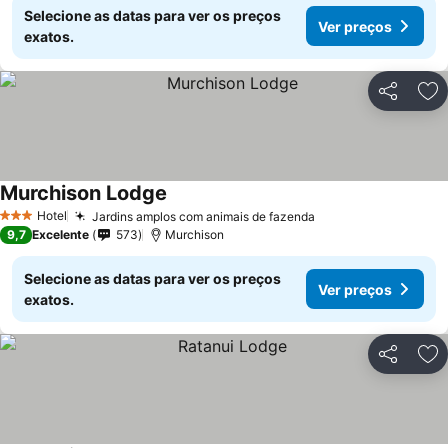
Selecione as datas para ver os preços
Ver preços
exatos.
Partilhar
Ad
Murchison Lodge
Hotel
Jardins amplos com animais de fazenda
3 Estrelas
9,7
Excelente
573
Murchison
Selecione as datas para ver os preços
Ver preços
exatos.
Partilhar
Ad