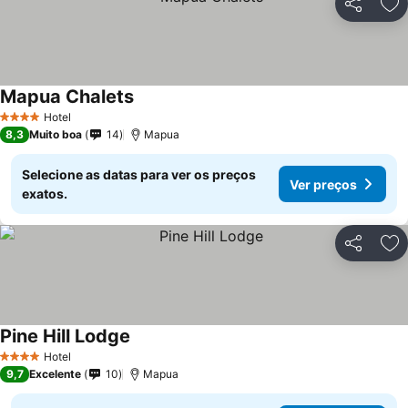
Partilhar
Ad
Mapua Chalets
Hotel
4 Estrelas
8,3
Muito boa
14
Mapua
Selecione as datas para ver os preços
Ver preços
exatos.
Partilhar
Ad
Pine Hill Lodge
Hotel
4 Estrelas
9,7
Excelente
10
Mapua