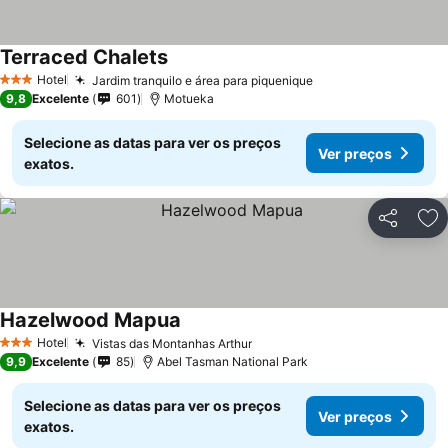
Terraced Chalets
Hotel
Jardim tranquilo e área para piquenique
3 Estrelas
9,8
Excelente
601
Motueka
Selecione as datas para ver os preços
Ver preços
exatos.
Partilhar
Ad
Hazelwood Mapua
Hotel
Vistas das Montanhas Arthur
3 Estrelas
9,9
Excelente
85
Abel Tasman National Park
Selecione as datas para ver os preços
Ver preços
exatos.