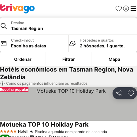
Favoritos
Iniciar
Me
Destino
Tasman Region
Check-in/out
Hóspedes e quartos
Escolha as datas
2 hóspedes, 1 quarto.
Ordenar
Filtrar
Mapa
Hotéis económicos em Tasman Region, Nova
Zelândia
Como os pagamentos influenciam os resultados
Escolha popular
Partilhar
Ad
Motueka TOP 10 Holiday Park
Hotel
Piscina aquecida com parede de escalada
5 Estrelas