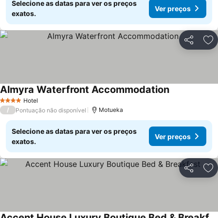
Selecione as datas para ver os preços
Ver preços
exatos.
Partilhar
Ad
Almyra Waterfront Accommodation
Hotel
4 Estrelas
/
Motueka
Pontuação não disponível
Selecione as datas para ver os preços
Ver preços
exatos.
Partilhar
Ad
Accent House Luxury Boutique Bed & Breakfast