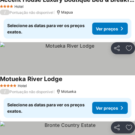
Hotel
4 Estrelas
/
Mapua
Pontuação não disponível
Selecione as datas para ver os preços
Ver preços
exatos.
Partilhar
Ad
Motueka River Lodge
Hotel
5 Estrelas
/
Motueka
Pontuação não disponível
Selecione as datas para ver os preços
Ver preços
exatos.
Partilhar
Ad