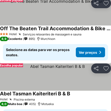
Escolha popular
Partilhar
Ad
Off The Beaten Trail Accommodation & Bike Tours
Hotel
Serviços relaxantes de massagem e sauna
3 Estrelas
8,9
Excelente
895
Murchison
Selecione as datas para ver os preços
Ver preços
exatos.
Escolha popular
Partilhar
Ad
Abel Tasman Kaiteriteri B & B
Hotel
Piscina externa
8,0
Muito boa
405
Motueka