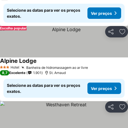
Selecione as datas para ver os preços
Ver preços
exatos.
Escolha popular
Partilhar
Ad
Alpine Lodge
Hotel
Banheira de hidromassagem ao ar livre
3 Estrelas
8,7
Excelente
1.901
St. Arnaud
Selecione as datas para ver os preços
Ver preços
exatos.
Partilhar
Ad