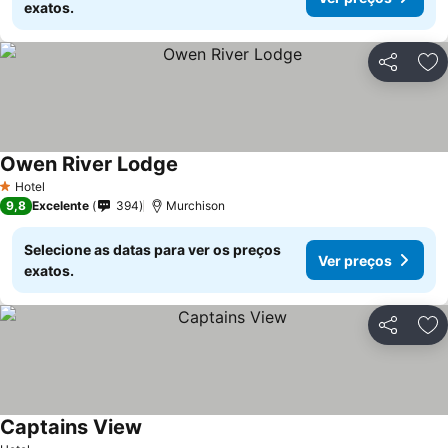
exatos.
Partilhar
Ad
Owen River Lodge
Hotel
1 Estrelas
9,8
Excelente
394
Murchison
Selecione as datas para ver os preços
Ver preços
exatos.
Partilhar
Ad
Captains View