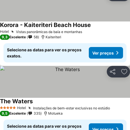
Korora - Kaiteriteri Beach House
Hotel
Vistas panorâmicas da baía e montanhas
9,3
Excelente
58
Kaiteriteri
Selecione as datas para ver os preços
Ver preços
exatos.
Partilhar
Ad
The Waters
Hotel
Instalações de bem-estar exclusivas no estúdio
5 Estrelas
9,5
Excelente
335
Motueka
Selecione as datas para ver os preços
Ver preços