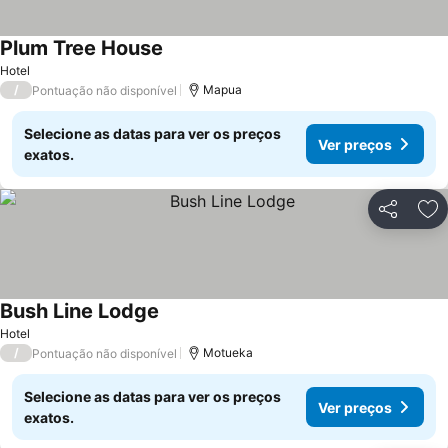
Plum Tree House
Hotel
/
Mapua
Pontuação não disponível
Selecione as datas para ver os preços
Ver preços
exatos.
Partilhar
Ad
Bush Line Lodge
Hotel
/
Motueka
Pontuação não disponível
Selecione as datas para ver os preços
Ver preços
exatos.