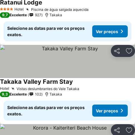
Ratanui Lodge
Hotel
Piscina de água salgada aquecida
4 Estrelas
9,7
Excelente
927
Takaka
Selecione as datas para ver os preços
Ver preços
exatos.
Partilhar
Ad
Takaka Valley Farm Stay
Hotel
Vistas deslumbrantes do Vale Takaka
9,3
Excelente
102
Takaka
Selecione as datas para ver os preços
Ver preços
exatos.
Partilhar
Ad