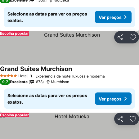
9,0
Excelente
1.850
Motueka
Selecione as datas para ver os preços
Ver preços
exatos.
Escolha popular
Partilhar
Ad
Grand Suites Murchison
Hotel
Experiência de motel luxuosa e moderna
5 Estrelas
9,7
Excelente
878
Murchison
Selecione as datas para ver os preços
Ver preços
exatos.
Escolha popular
Partilhar
Ad