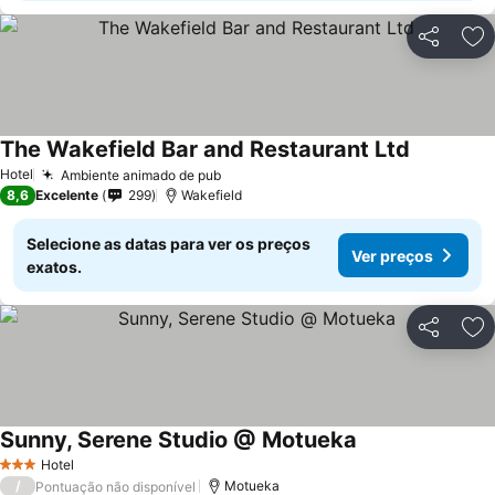
Partilhar
Ad
The Wakefield Bar and Restaurant Ltd
Hotel
Ambiente animado de pub
8,6
Excelente
299
Wakefield
Selecione as datas para ver os preços
Ver preços
exatos.
Partilhar
Ad
Sunny, Serene Studio @ Motueka
Hotel
3 Estrelas
/
Motueka
Pontuação não disponível