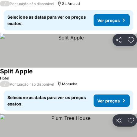
/
St. Arnaud
Pontuação não disponível
Selecione as datas para ver os preços
Ver preços
exatos.
Partilhar
Ad
Split Apple
Hotel
/
Motueka
Pontuação não disponível
Selecione as datas para ver os preços
Ver preços
exatos.
Partilhar
Ad