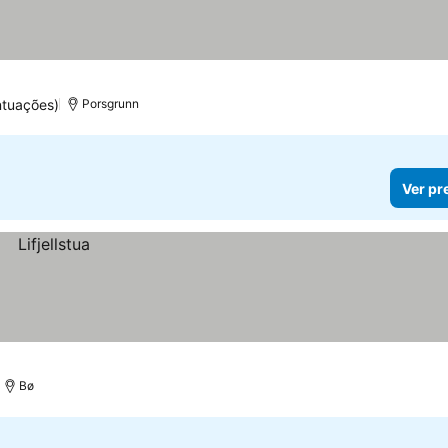
ntuações)
Porsgrunn
Ver pr
Bø