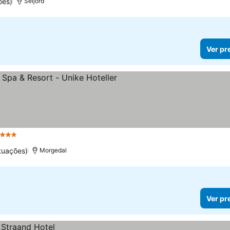
ões)
Seljord
Ver pr
 Estrelas
tuações)
Morgedal
Ver pr