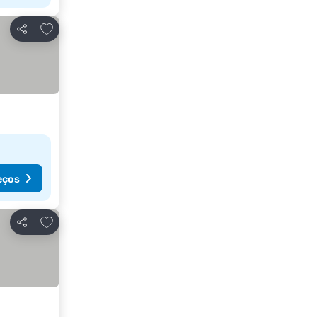
Adicionar aos favoritos
Partilhar
eços
Adicionar aos favoritos
Partilhar