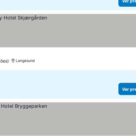
Ver pr
ções)
Langesund
Ver pr