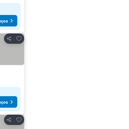
eços
Adicionar aos favoritos
Partilhar
eços
Adicionar aos favoritos
Partilhar