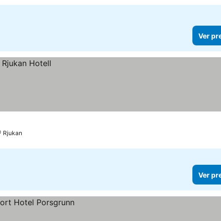
Ver pr
Rjukan
Ver pr