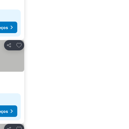
eços
Adicionar aos favoritos
Partilhar
eços
Adicionar aos favoritos