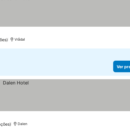
ões)
Vrådal
Ver pr
ações)
Dalen