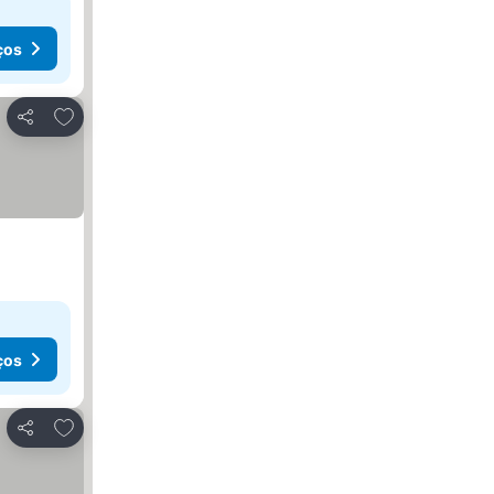
ços
Adicionar aos favoritos
Partilhar
ços
Adicionar aos favoritos
Partilhar