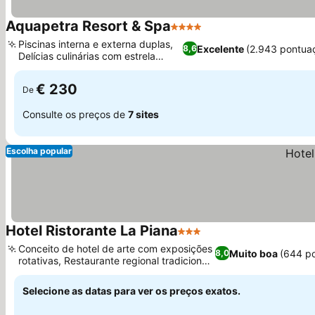
Aquapetra Resort & Spa
4 Estrelas
Ver preços
Piscinas interna e externa duplas,
Excelente
(2.943 pontua
8,6
Delícias culinárias com estrela
Ver preços
Michelin
€ 230
De
Consulte os preços de
7 sites
Escolha popular
Hotel Ristorante La Piana
3 Estrelas
Ver preços
Conceito de hotel de arte com exposições
Muito boa
(644 p
8,0
rotativas, Restaurante regional tradicional
Ver preços
La Piana
Selecione as datas para ver os preços exatos.