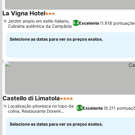
La Vigna Hotel
3 Estrelas
Ver preços
Jardim amplo em estilo italiano,
Excelente
(1.918 pontuaçõe
8,8
Culinária autêntica da Campânia
Ver preços
Selecione as datas para ver os preços exatos.
Castello di Limatola
4 Estrelas
Ver preços
Localização pitoresca no topo da
Excelente
(9.211 pontuaç
8,5
colina, Restaurante Doremì
Ver preços
refinado
Selecione as datas para ver os preços exatos.