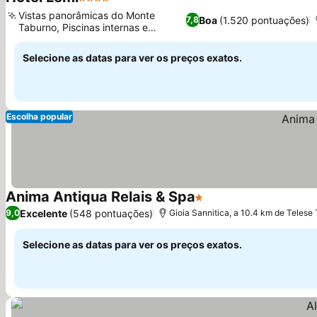
4 Estrelas
Ver preços
Vistas panorâmicas do Monte
Boa
(1.520 pontuações)
7,8
Taburno, Piscinas internas e
Ver preços
externas
Selecione as datas para ver os preços exatos.
Escolha popular
Anima Antiqua Relais & Spa
1 Estrelas
Ver preços
Excelente
(548 pontuações)
9,0
Gioia Sannitica, a 10.4 km de Telese
Selecione as datas para ver os preços exatos.