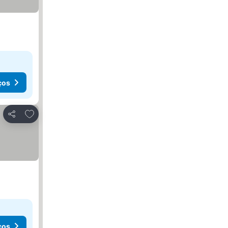
ços
Adicionar aos favoritos
Partilhar
ços