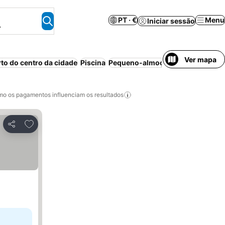
PT · €
Menu
Iniciar sessão
.
Ver mapa
rto do centro da cidade
Piscina
Pequeno-almoço incluído
Estac
o os pagamentos influenciam os resultados
Adicionar aos favoritos
Partilhar