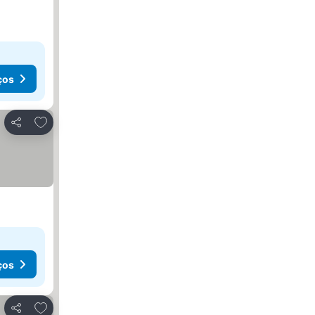
ços
Adicionar aos favoritos
Partilhar
ços
Adicionar aos favoritos
Partilhar