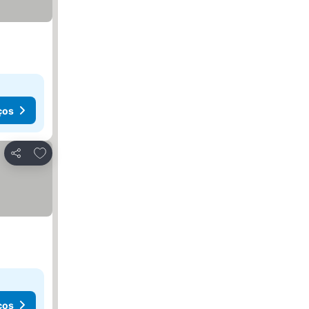
ços
Adicionar aos favoritos
Partilhar
ços