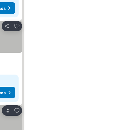
ços
Adicionar aos favoritos
Partilhar
ços
Adicionar aos favoritos
Partilhar