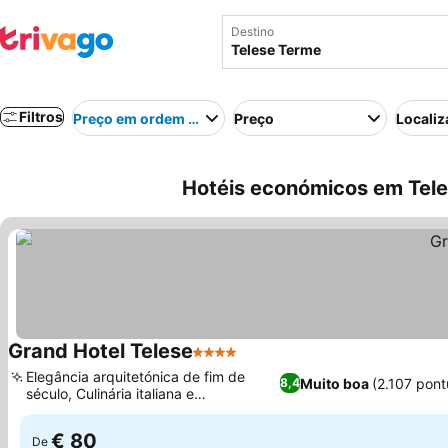
Destino
Filtros
Preço em ordem crescente
Preço
Localiz
Hotéis económicos em Teles
Grand Hotel Telese
4 Estrelas
Ver preços
Elegância arquitetónica de fim de
Muito boa
(2.107 pon
8,4
século, Culinária italiana e
Ver preços
internacional refinada
€ 80
De