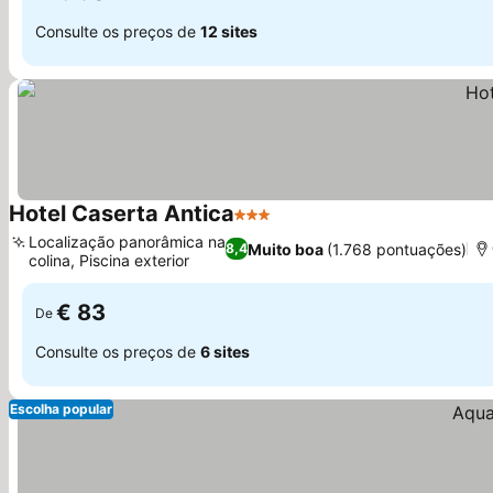
Consulte os preços de
12 sites
Hotel Caserta Antica
3 Estrelas
Ver preços
Localização panorâmica na
Muito boa
(1.768 pontuações)
8,4
colina, Piscina exterior
Ver preços
€ 83
De
Consulte os preços de
6 sites
Escolha popular