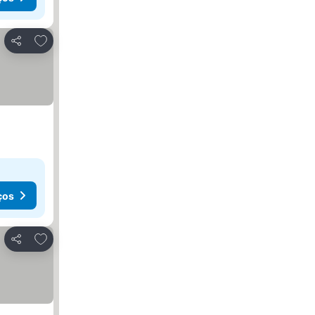
Adicionar aos favoritos
Partilhar
ços
Adicionar aos favoritos
Partilhar