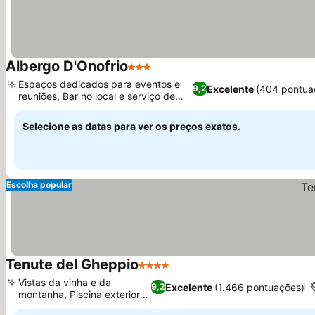
Albergo D'Onofrio
3 Estrelas
Ver preços
Espaços dedicados para eventos e
Excelente
(404 pontua
9,2
reuniões, Bar no local e serviço de
Ver preços
quarto
Selecione as datas para ver os preços exatos.
Escolha popular
Tenute del Gheppio
4 Estrelas
Ver preços
Vistas da vinha e da
Excelente
(1.466 pontuações)
9,2
montanha, Piscina exterior
Ver preços
ampla