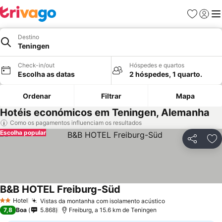
Favoritos
Iniciar
Me
Destino
Teningen
Check-in/out
Hóspedes e quartos
Escolha as datas
2 hóspedes, 1 quarto.
Ordenar
Filtrar
Mapa
Hotéis económicos em Teningen, Alemanha
Como os pagamentos influenciam os resultados
Escolha popular
Partilhar
Ad
B&B HOTEL Freiburg-Süd
Ver preços
Hotel
Vistas da montanha com isolamento acústico
Ver preços
2 Estrelas
7,8
Boa
5.868
Freiburg, a 15.6 km de Teningen