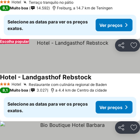
Hotel
Terraço tranquilo no pátio
Ver preços
3 Estrelas
8,1
Muito boa
14.592
Freiburg, a 14.7 km de Teningen
Selecione as datas para ver os preços
Ver preços
exatos.
Escolha popular
Partilhar
Ad
Hotel - Landgasthof Rebstock
Ver preços
Hotel
Restaurante com culinária regional de Baden
Ver preços
3 Estrelas
8,1
Muito boa
3.027
a 4.4 km de Centro da cidade
Selecione as datas para ver os preços
Ver preços
exatos.
Partilhar
Ad