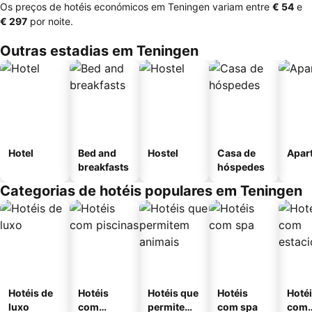
Os preços de hotéis económicos em Teningen variam entre
‎€ 54
e
‎€ 297
por noite.
Outras estadias em Teningen
Hotel
Bed and
Hostel
Casa de
Apar
breakfasts
hóspedes
Categorias de hotéis populares em Teningen
Hotéis de
Hotéis
Hotéis que
Hotéis
Hoté
luxo
com
permitem
com spa
com