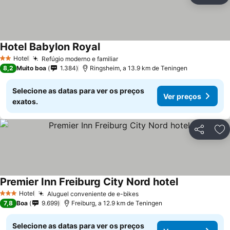
Hotel Babylon Royal
Ver preços
Hotel
Refúgio moderno e familiar
Ver preços
2 Estrelas
8,2
Muito boa
1.384
Ringsheim, a 13.9 km de Teningen
Selecione as datas para ver os preços
Ver preços
exatos.
Partilhar
Ad
Premier Inn Freiburg City Nord hotel
Ver preços
Hotel
Aluguel conveniente de e-bikes
Ver preços
3 Estrelas
7,8
Boa
9.699
Freiburg, a 12.9 km de Teningen
Selecione as datas para ver os preços