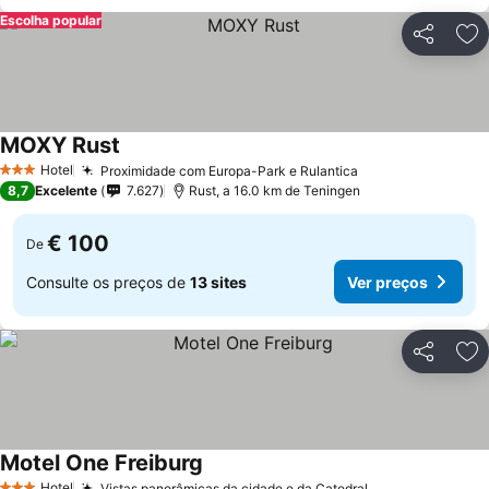
Escolha popular
Partilhar
Ad
MOXY Rust
Ver preços
Hotel
Proximidade com Europa-Park e Rulantica
Ver preços
3 Estrelas
8,7
Excelente
7.627
Rust, a 16.0 km de Teningen
€ 100
De
Consulte os preços de
13 sites
Ver preços
Partilhar
Ad
Motel One Freiburg
Ver preços
Hotel
Vistas panorâmicas da cidade e da Catedral