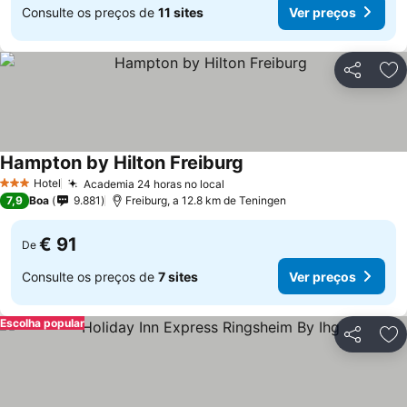
Consulte os preços de
11 sites
Ver preços
Partilhar
Ad
Hampton by Hilton Freiburg
Ver preços
Hotel
Academia 24 horas no local
Ver preços
3 Estrelas
7,9
Boa
9.881
Freiburg, a 12.8 km de Teningen
€ 91
De
Consulte os preços de
7 sites
Ver preços
Escolha popular
Partilhar
Ad