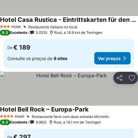
Hotel Casa Rustica - Eintrittskarten für den Europapark erhalten Sie garantiert über uns!
Ver preços
Hotel
Restaurante italiano no local
Ver preços
3 Estrelas
9,3
Excelente
5.053
Rust, a 16.9 km de Teningen
€ 189
De
Consulte os preços de
9 sites
Ver preços
Partilhar
Ad
Hotel Bell Rock – Europa-Park
Ver preços
Hotel
Restaurante farol com duas estrelas Michelin
Ver preços
4 Estrelas
9,3
Excelente
8.962
Rust, a 16.1 km de Teningen
€ 297
De