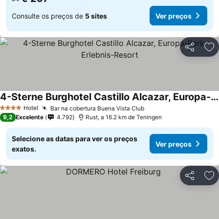
Consulte os preços de
5 sites
Ver preços
Partilhar
Ad
4-Sterne Burghotel Castillo Alcazar, Europa-Park Erlebnis-Resort
Ver preços
Hotel
Bar na cobertura Buena Vista Club
Ver preços
4 Estrelas
9,2
Excelente
4.792
Rust, a 16.2 km de Teningen
Selecione as datas para ver os preços
Ver preços
exatos.
Partilhar
Ad