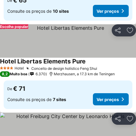
€ 65
De
Consulte os preços de
10 sites
Ver preços
Escolha popular
Partilhar
Ad
Hotel Libertas Elements Pure
Ver preços
Hotel
Conceito de design holístico Feng Shui
Ver preços
4 Estrelas
8,2
Muito boa
6.370
Merzhausen, a 17.3 km de Teningen
€ 71
De
Consulte os preços de
7 sites
Ver preços
Partilhar
Ad