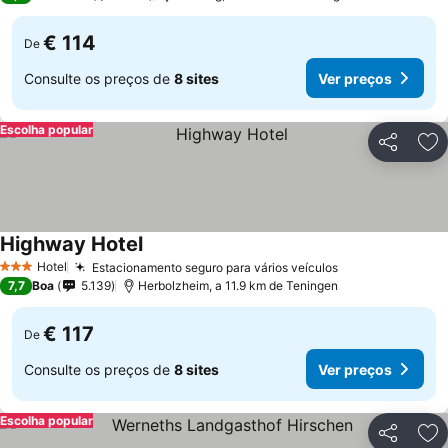
€ 114
De
Consulte os preços de
8 sites
Ver preços
Escolha popular
Partilhar
Ad
Highway Hotel
Ver preços
Hotel
Estacionamento seguro para vários veículos
Ver preços
3 Estrelas
7,7
Boa
5.139
Herbolzheim, a 11.9 km de Teningen
€ 117
De
Consulte os preços de
8 sites
Ver preços
Escolha popular
Partilhar
Ad