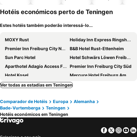
piscinas
animais
esta
ment
Hotéis económicos perto de Teningen
Estes hotéis também poderão interessá-lo...
MOXY Rust
Holiday Inn Express Ringsheim By Ihg
Premier Inn Freiburg City Nord hotel
B&B Hotel Rust-Ettenheim
Sun Parc Hotel
Hotel Schwärs Löwen Freiburg
Aparthotel Adagio Access Freiburg
Premier Inn Freiburg City Süd
Hotel Kosel
Mercure Hotel Freiburg Am Muenster
FourSide Hotel Ringsheim, Trademark Collection by Wyndham
Hampton by Hilton Freiburg
Ver todas as estadias em Teningen
DORMERO Hotel Freiburg
Hotel & Pension am Park
Comparador de Hotéis
Europa
Alemanha
Hotel Babylon Royal
Designhotel Kronjuwel
Bade-Vurtemberga
Teningen
Hotel am Rathaus
B&B HOTEL Freiburg-Süd
Hotéis económicos em Teningen
Hotel Apollon Rust
Hotel Libertas Elements Pure
Sport Hotel Kenzingen
B&B Hotel Freiburg-Nord
Facebook
Twitter
Insta
Yo