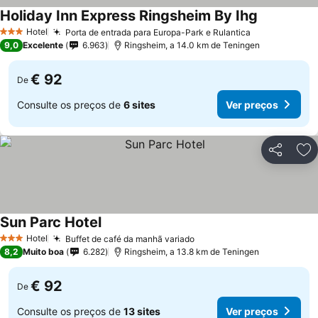
Holiday Inn Express Ringsheim By Ihg
Ver preços
Hotel
Porta de entrada para Europa-Park e Rulantica
Ver preços
3 Estrelas
9,0
Excelente
6.963
Ringsheim, a 14.0 km de Teningen
€ 92
De
Consulte os preços de
6 sites
Ver preços
Partilhar
Ad
Sun Parc Hotel
Ver preços
Hotel
Buffet de café da manhã variado
Ver preços
3 Estrelas
8,2
Muito boa
6.282
Ringsheim, a 13.8 km de Teningen
€ 92
De
Consulte os preços de
13 sites
Ver preços