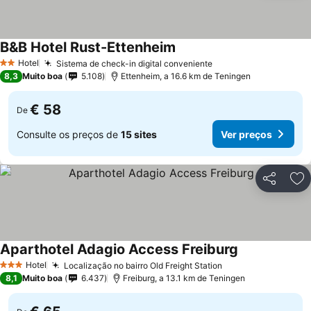
B&B Hotel Rust-Ettenheim
Ver preços
Hotel
Sistema de check-in digital conveniente
Ver preços
2 Estrelas
8,3
Muito boa
5.108
Ettenheim, a 16.6 km de Teningen
€ 58
De
Consulte os preços de
15 sites
Ver preços
Partilhar
Ad
Aparthotel Adagio Access Freiburg
Ver preços
Hotel
Localização no bairro Old Freight Station
Ver preços
3 Estrelas
8,1
Muito boa
6.437
Freiburg, a 13.1 km de Teningen