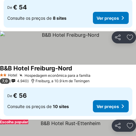
€ 54
De
Consulte os preços de
8 sites
Ver preços
Partilhar
Ad
B&B Hotel Freiburg-Nord
Ver preços
Hotel
Hospedagem econômica para a família
Ver preços
2 Estrelas
7,0
4.940
Freiburg, a 10.9 km de Teningen
€ 56
De
Consulte os preços de
10 sites
Ver preços
Escolha popular
Partilhar
Ad