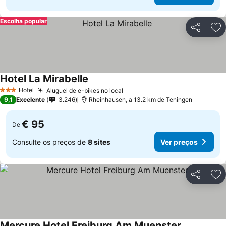
Escolha popular
Partilhar
Ad
Hotel La Mirabelle
Ver preços
Hotel
Aluguel de e-bikes no local
Ver preços
3 Estrelas
9,1
Excelente
3.246
Rheinhausen, a 13.2 km de Teningen
€ 95
De
Consulte os preços de
8 sites
Ver preços
Partilhar
Ad
Mercure Hotel Freiburg Am Muenster