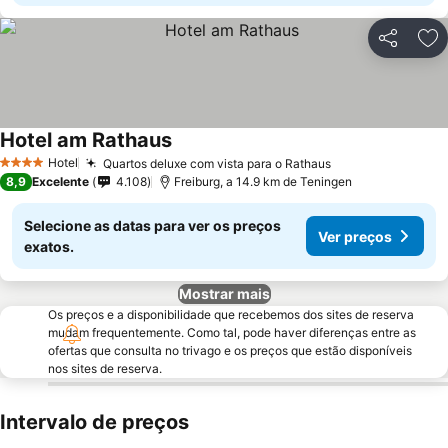
Partilhar
Ad
Hotel am Rathaus
Ver preços
Hotel
Quartos deluxe com vista para o Rathaus
Ver preços
4 Estrelas
8,9
Excelente
4.108
Freiburg, a 14.9 km de Teningen
Selecione as datas para ver os preços
Ver preços
exatos.
Mostrar mais
Os preços e a disponibilidade que recebemos dos sites de reserva
mudam frequentemente. Como tal, pode haver diferenças entre as
ofertas que consulta no trivago e os preços que estão disponíveis
nos sites de reserva.
Intervalo de preços