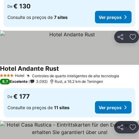
€ 130
De
Consulte os preços de
7 sites
Ver preços
Partilhar
Ad
Hotel Andante Rust
Ver preços
Hotel
Controles de quarto inteligentes de alta tecnologia
Ver pre
4 Estrelas
8,7
Excelente
3.092
Rust, a 16.2 km de Teningen
€ 177
De
Consulte os preços de
11 sites
Ver preços
Partilhar
Ad