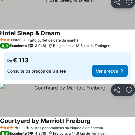
Partilhar
Ad
Hotel Sleep & Dream
Ver preços
Hotel
Farto buffet de café da manhã
Ver preços
3 Estrelas
9,0
Excelente
3.948
Ringsheim, a 13.8 km de Teningen
€ 113
De
Consulte os preços de
6 sites
Ver preços
Partilhar
Ad
Courtyard by Marriott Freiburg
Ver preços
Hotel
Vistas panorâmicas da cidade e da floresta
Ver preços
4 Estrelas
8,9
Excelente
4.376
Freiburg, a 14.6 km de Teningen