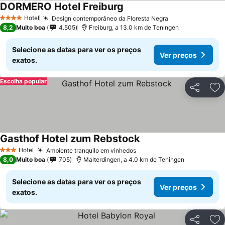
DORMERO Hotel Freiburg
Ver preços
Hotel
Design contemporâneo da Floresta Negra
Ver preços
4 Estrelas
8,2
Muito boa
4.505
Freiburg, a 13.0 km de Teningen
Selecione as datas para ver os preços
Ver preços
exatos.
Escolha popular
Partilhar
Ad
Gasthof Hotel zum Rebstock
Ver preços
Hotel
Ambiente tranquilo em vinhedos
Ver preços
3 Estrelas
8,0
Muito boa
705
Malterdingen, a 4.0 km de Teningen
Selecione as datas para ver os preços
Ver preços
exatos.
Partilhar
Ad