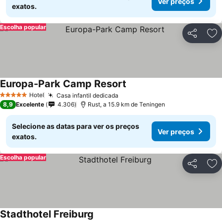
Ver preços
exatos.
Escolha popular
Partilhar
Ad
Europa-Park Camp Resort
Ver preços
Hotel
Casa infantil dedicada
Ver preços
5 Estrelas
8,9
Excelente
4.306
Rust, a 15.9 km de Teningen
Selecione as datas para ver os preços
Ver preços
exatos.
Escolha popular
Partilhar
Ad
Stadthotel Freiburg
Ver preços