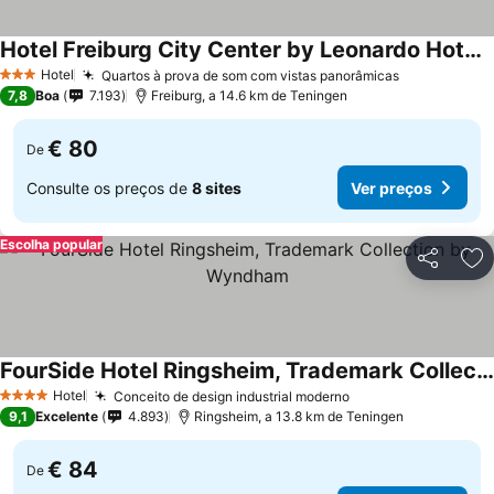
Hotel Freiburg City Center by Leonardo Hotels
Ver preços
Hotel
Quartos à prova de som com vistas panorâmicas
Ver preços
3 Estrelas
7,8
Boa
7.193
Freiburg, a 14.6 km de Teningen
€ 80
De
Consulte os preços de
8 sites
Ver preços
Escolha popular
Partilhar
Ad
FourSide Hotel Ringsheim, Trademark Collection by Wyndham
Ver preços
Hotel
Conceito de design industrial moderno
Ver preços
4 Estrelas
9,1
Excelente
4.893
Ringsheim, a 13.8 km de Teningen
€ 84
De