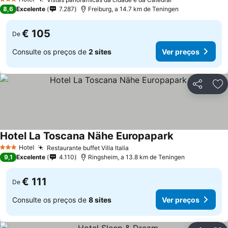
Ver preços
3 Estrelas
8,6
Excelente
7.287
Freiburg, a 14.7 km de Teningen
€ 105
De
Consulte os preços de
2 sites
Ver preços
Partilhar
Ad
Hotel La Toscana Nähe Europapark
Ver preços
Hotel
Restaurante buffet Villa Italia
Ver preços
3 Estrelas
9,1
Excelente
4.110
Ringsheim, a 13.8 km de Teningen
€ 111
De
Consulte os preços de
8 sites
Ver preços