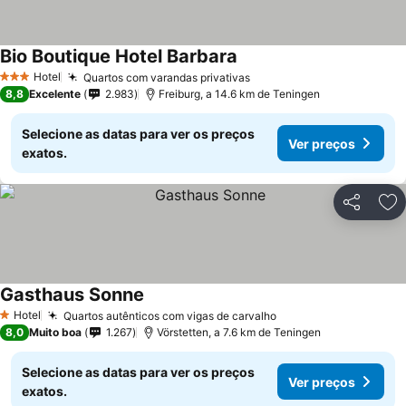
Bio Boutique Hotel Barbara
Ver preços
Hotel
Quartos com varandas privativas
Ver preços
3 Estrelas
8,8
Excelente
2.983
Freiburg, a 14.6 km de Teningen
Selecione as datas para ver os preços
Ver preços
exatos.
Partilhar
Ad
Gasthaus Sonne
Ver preços
Hotel
Quartos autênticos com vigas de carvalho
Ver preços
1 Estrelas
8,0
Muito boa
1.267
Vörstetten, a 7.6 km de Teningen
Selecione as datas para ver os preços
Ver preços
exatos.