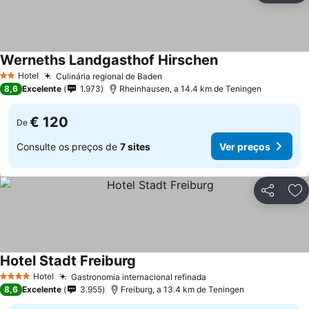
Werneths Landgasthof Hirschen
Ver preços
Hotel
Culinária regional de Baden
Ver preços
2 Estrelas
8,6
Excelente
1.973
Rheinhausen, a 14.4 km de Teningen
€ 120
De
Consulte os preços de
7 sites
Ver preços
Partilhar
Ad
Hotel Stadt Freiburg
Ver preços
Hotel
Gastronomia internacional refinada
Ver preços
4 Estrelas
8,6
Excelente
3.955
Freiburg, a 13.4 km de Teningen