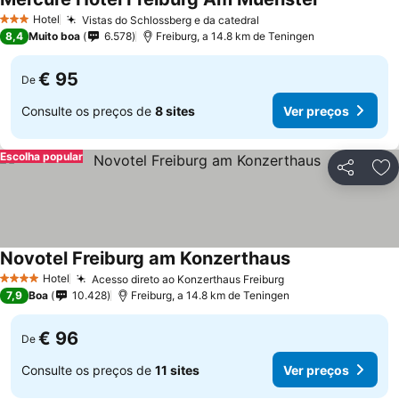
Ver preços
Hotel
Vistas do Schlossberg e da catedral
Ver preços
3 Estrelas
8,4
Muito boa
6.578
Freiburg, a 14.8 km de Teningen
€ 95
De
Consulte os preços de
8 sites
Ver preços
Escolha popular
Partilhar
Ad
Novotel Freiburg am Konzerthaus
Ver preços
Hotel
Acesso direto ao Konzerthaus Freiburg
Ver preços
4 Estrelas
7,9
Boa
10.428
Freiburg, a 14.8 km de Teningen
€ 96
De
Consulte os preços de
11 sites
Ver preços