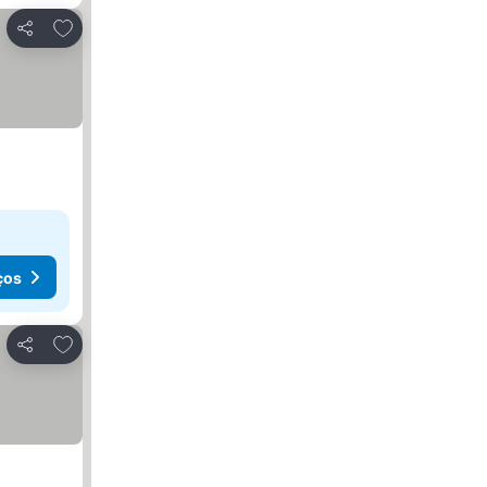
Adicionar aos favoritos
Partilhar
ços
Adicionar aos favoritos
Partilhar