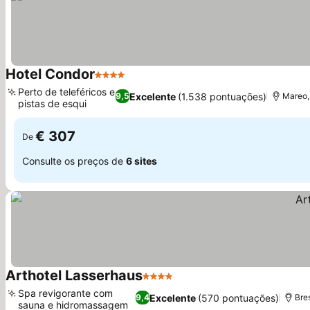
Hotel Condor
4 Estrelas
Perto de teleféricos e
Excelente
(1.538 pontuações)
9,5
Mareo,
pistas de esqui
€ 307
De
Consulte os preços de
6 sites
Arthotel Lasserhaus
4 Estrelas
Spa revigorante com
Excelente
(570 pontuações)
9,4
Bre
sauna e hidromassagem