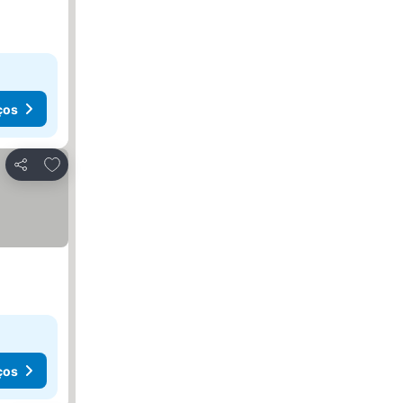
ços
Adicionar aos favoritos
Partilhar
ços