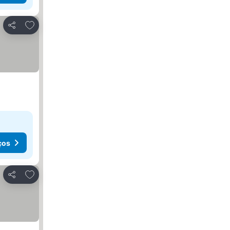
Adicionar aos favoritos
Partilhar
ços
Adicionar aos favoritos
Partilhar