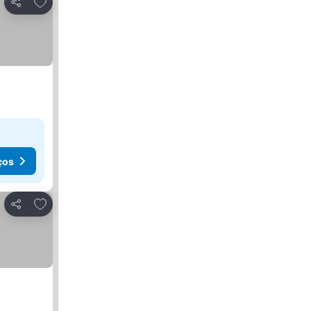
Adicionar aos favoritos
Partilhar
ços
Adicionar aos favoritos
Partilhar