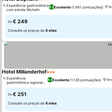
4 Estrelas
Experiência gastronômica
Excelente
(1.961 pontuações)
9,2
Br
com estrela Michelin
€ 249
De
Consulte os preços de
6 sites
Hotel Millanderhof
3 Estrelas
Experiência
Excelente
(1.128 pontuações)
9,3
Bre
gastronômica regional
autêntica
€ 251
De
Consulte os preços de
6 sites