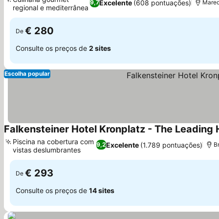
Excelente
(608 pontuações)
9,7
Mareo
regional e mediterrânea
€ 280
De
Consulte os preços de
2 sites
Escolha popular
Falkensteiner Hotel Kronplatz - The Leading 
Piscina na cobertura com
Excelente
(1.789 pontuações)
9,2
B
vistas deslumbrantes
€ 293
De
Consulte os preços de
14 sites