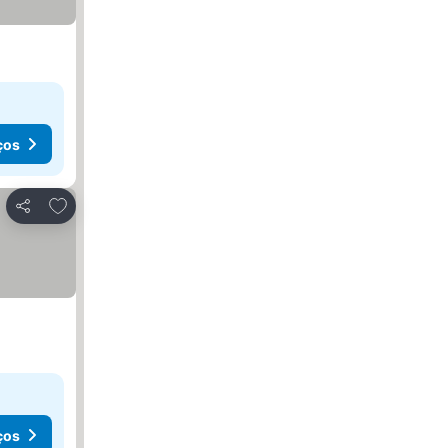
ços
Adicionar aos favoritos
Partilhar
ços