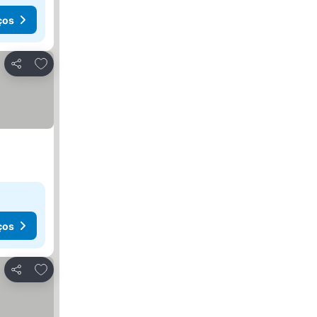
ços
Adicionar aos favoritos
Partilhar
ços
Adicionar aos favoritos
Partilhar