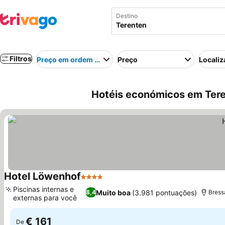
Destino
Filtros
Preço em ordem crescente
Preço
Localiz
Hotéis económicos em Teren
Hotel Löwenhof
4 Estrelas
Piscinas internas e
Muito boa
(3.981 pontuações)
8,4
Bress
externas para você
€ 161
De