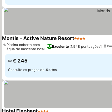
Montis - Active Nature Resort
4 Estrelas
Piscina coberta com
Excelente
(1.948 pontuações)
8,8
Bru
água de nascente local
€ 245
De
Consulte os preços de
4 sites
Hotel Elephant