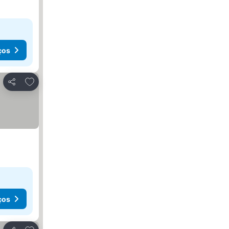
ços
Adicionar aos favoritos
Partilhar
ços