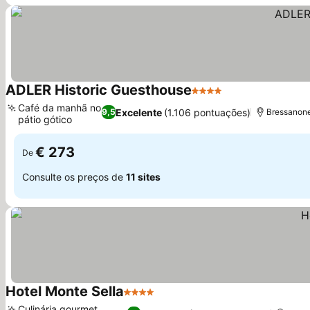
ADLER Historic Guesthouse
4 Estrelas
Café da manhã no
Excelente
(1.106 pontuações)
9,5
Bressanone
pátio gótico
€ 273
De
Consulte os preços de
11 sites
Hotel Monte Sella
4 Estrelas
Culinária gourmet