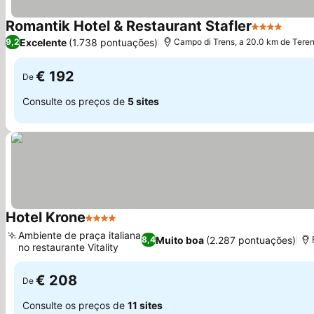
Romantik Hotel & Restaurant Stafler
4 Estrelas
Excelente
(1.738 pontuações)
9,2
Campo di Trens, a 20.0 km de Tere
€ 192
De
Consulte os preços de
5 sites
Hotel Krone
4 Estrelas
Ambiente de praça italiana
Muito boa
(2.287 pontuações)
8,4
no restaurante Vitality
€ 208
De
Consulte os preços de
11 sites