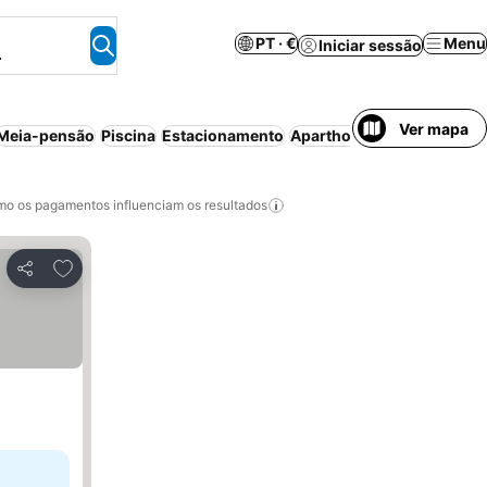
PT · €
Menu
Iniciar sessão
.
Ver mapa
Meia-pensão
Piscina
Estacionamento
Aparthotel
Animais permi
o os pagamentos influenciam os resultados
Adicionar aos favoritos
Partilhar