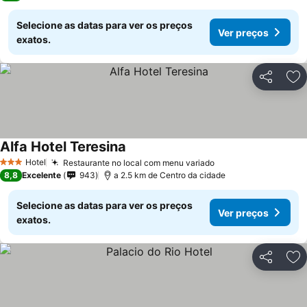
Selecione as datas para ver os preços
Ver preços
exatos.
Partilhar
Ad
Alfa Hotel Teresina
Ver preços
Hotel
Restaurante no local com menu variado
Ver preços
3 Estrelas
8,8
Excelente
943
a 2.5 km de Centro da cidade
Selecione as datas para ver os preços
Ver preços
exatos.
Partilhar
Ad