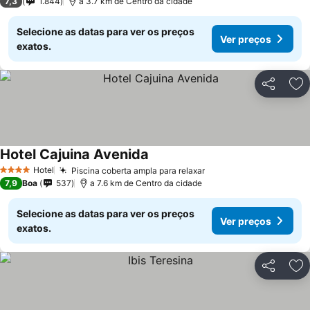
7,3
1.844
a 3.7 km de Centro da cidade
Selecione as datas para ver os preços
Ver preços
exatos.
Partilhar
Ad
Hotel Cajuina Avenida
Ver preços
Hotel
Piscina coberta ampla para relaxar
Ver preços
4 Estrelas
7,9
Boa
537
a 7.6 km de Centro da cidade
Selecione as datas para ver os preços
Ver preços
exatos.
Partilhar
Ad