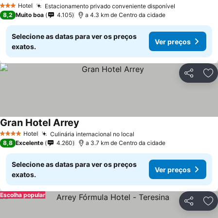
Ver preços
Hotel
Estacionamento privado conveniente disponível
Ver preços
3 Estrelas
8,2
Muito boa
4.105
a 4.3 km de Centro da cidade
Selecione as datas para ver os preços
Ver preços
exatos.
Partilhar
Ad
Gran Hotel Arrey
Ver preços
Hotel
Culinária internacional no local
Ver preços
4 Estrelas
8,8
Excelente
4.260
a 3.7 km de Centro da cidade
Selecione as datas para ver os preços
Ver preços
exatos.
Escolha popular
Partilhar
Ad