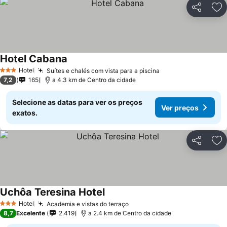
Partilhar
Ad
Hotel Cabana
Ver preços
Hotel
Suítes e chalés com vista para a piscina
Ver preços
3 Estrelas
7,2
165
a 4.3 km de Centro da cidade
Selecione as datas para ver os preços
Ver preços
exatos.
Partilhar
Ad
Uchôa Teresina Hotel
Ver preços
Hotel
Academia e vistas do terraço
Ver preços
3 Estrelas
8,7
Excelente
2.419
a 2.4 km de Centro da cidade