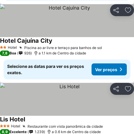
Partilhar
Ad
Hotel Cajuína City
Ver preços
Hotel
Piscina ao ar livre e terraço para banhos de sol
Ver preços
2 Estrelas
7,8
Boa
926
a 1.1 km de Centro da cidade
Selecione as datas para ver os preços
Ver preços
exatos.
Partilhar
Ad
Lis Hotel
Ver preços
Hotel
Restaurante com vista panorâmica da cidade
Ver preços
3 Estrelas
8,9
Excelente
1.239
a 0.6 km de Centro da cidade