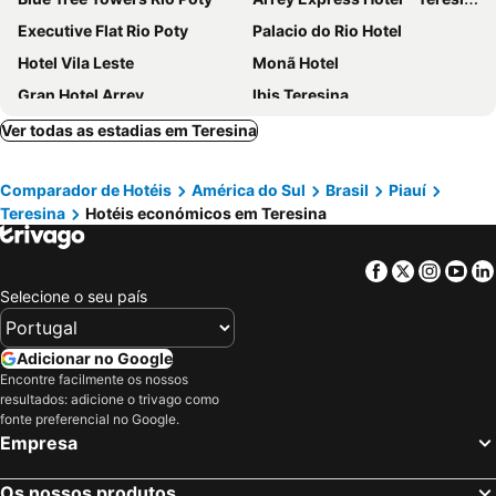
Executive Flat Rio Poty
Palacio do Rio Hotel
Hotel Vila Leste
Monã Hotel
Gran Hotel Arrey
Ibis Teresina
Arrey Fórmula Hotel - Teresina
Uchôa Teresina Hotel
Ver todas as estadias em Teresina
Metropolitan Hotel
HOTEL CIDADE EXPRESS 24H
Comparador de Hotéis
América do Sul
Brasil
Piauí
Piaui Apart Hotel
Hotel Cajuina Avenida
Teresina
Hotéis económicos em Teresina
RILL HOTEL BY UCHÔA
Hotel Cidade Verde
Teresina Hotel
Portofino Hotel
Facebook
Twitter
Insta
Yo
Hotel Pio
Alfa Hotel Teresina
Selecione o seu país
Jockey Class Hotel
Executivo Prime Hotel
Lis Hotel
Hub Hotel
Adicionar no Google
Encontre facilmente os nossos
Hotel Cabana
Hotel Italia
resultados: adicione o trivago como
Flat Smart Residence Rua General Osorio 2919 apt 409 bairro Cabral Teresina-PI
fonte preferencial no Google.
Empresa
Os nossos produtos