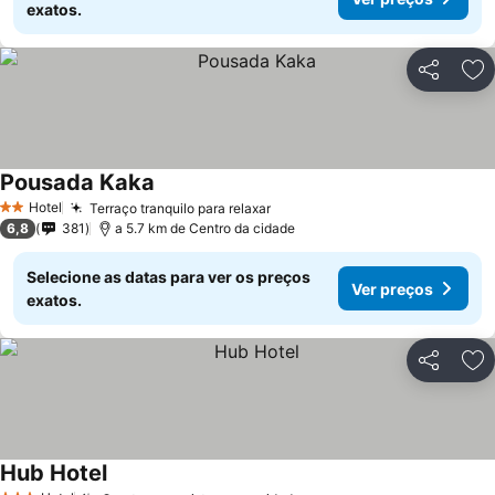
exatos.
Partilhar
Ad
Pousada Kaka
Ver preços
Hotel
Terraço tranquilo para relaxar
Ver preços
2 Estrelas
6,8
381
a 5.7 km de Centro da cidade
Selecione as datas para ver os preços
Ver preços
exatos.
Partilhar
Ad
Hub Hotel
Ver preços