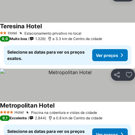
Teresina Hotel
Ver preços
Hotel
Estacionamento privativo no local
Ver preços
2 Estrelas
8,0
Muito boa
1.326
a 3.3 km de Centro da cidade
Selecione as datas para ver os preços
Ver preços
exatos.
Partilhar
Ad
Metropolitan Hotel
Ver preços
Hotel
Piscina na cobertura e vistas da cidade
Ver preços
4 Estrelas
9,1
Excelente
2.844
a 0.8 km de Centro da cidade
Selecione as datas para ver os preços
Ver preços