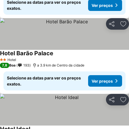
Selecione as datas para ver os preços
Ver preços
exatos.
Partilhar
Ad
Hotel Barão Palace
Ver preços
Hotel
2 Estrelas
7,8
Boa
193
a 3.9 km de Centro da cidade
Selecione as datas para ver os preços
Ver preços
exatos.
Partilhar
Ad