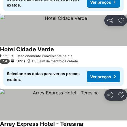
Ver preços
exatos.
Partilhar
Ad
Hotel Cidade Verde
Ver preços
Hotel
Estacionamento conveniente na rua
Ver preços
7,4
1.891
a 3.6 km de Centro da cidade
Selecione as datas para ver os preços
Ver preços
exatos.
Partilhar
Ad
Arrey Express Hotel - Teresina