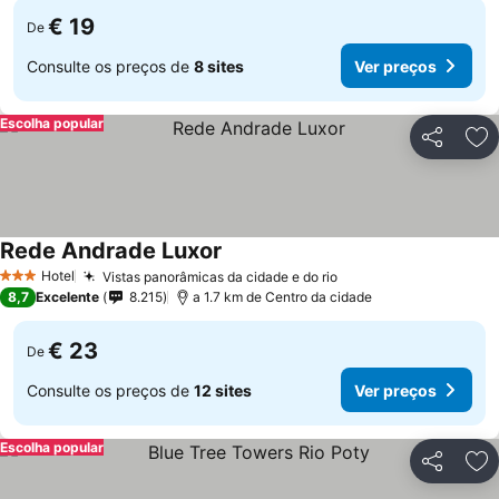
€ 19
De
Consulte os preços de
8 sites
Ver preços
Escolha popular
Partilhar
Ad
Rede Andrade Luxor
Ver preços
Hotel
Vistas panorâmicas da cidade e do rio
Ver preços
3 Estrelas
8,7
Excelente
8.215
a 1.7 km de Centro da cidade
€ 23
De
Consulte os preços de
12 sites
Ver preços
Escolha popular
Partilhar
Ad