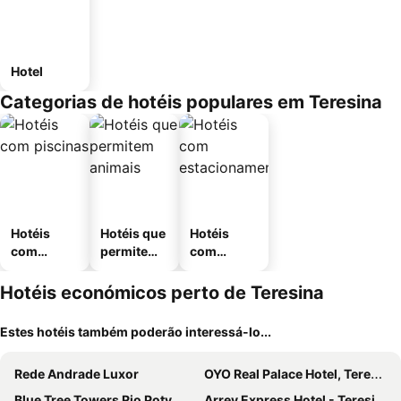
Hotel
Categorias de hotéis populares em Teresina
Hotéis
Hotéis que
Hotéis
com
permitem
com
piscinas
animais
estaciona
mento
Hotéis económicos perto de Teresina
Estes hotéis também poderão interessá-lo...
Rede Andrade Luxor
OYO Real Palace Hotel, Teresina
Blue Tree Towers Rio Poty
Arrey Express Hotel - Teresina