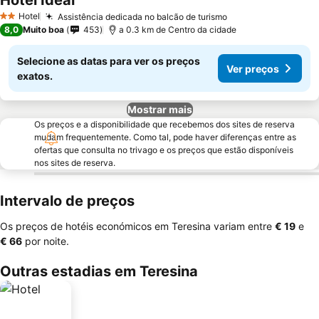
Hotel Ideal
Ver preços
Hotel
Assistência dedicada no balcão de turismo
Ver preços
2 Estrelas
8,0
Muito boa
453
a 0.3 km de Centro da cidade
Selecione as datas para ver os preços
Ver preços
exatos.
Mostrar mais
Os preços e a disponibilidade que recebemos dos sites de reserva
mudam frequentemente. Como tal, pode haver diferenças entre as
ofertas que consulta no trivago e os preços que estão disponíveis
nos sites de reserva.
Intervalo de preços
Os preços de hotéis económicos em Teresina variam entre
‎€ 19
e
‎€ 66
por noite.
Outras estadias em Teresina