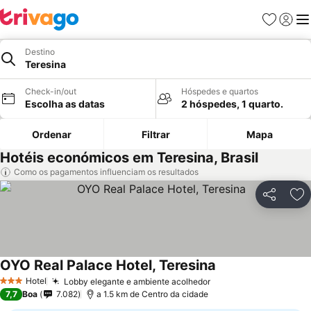
Favoritos
Iniciar
Me
Destino
Teresina
Check-in/out
Hóspedes e quartos
Escolha as datas
2 hóspedes, 1 quarto.
Ordenar
Filtrar
Mapa
Hotéis económicos em Teresina, Brasil
Como os pagamentos influenciam os resultados
Partilhar
Ad
OYO Real Palace Hotel, Teresina
Ver preços
Hotel
Lobby elegante e ambiente acolhedor
Ver preços
3 Estrelas
7,7
Boa
7.082
a 1.5 km de Centro da cidade