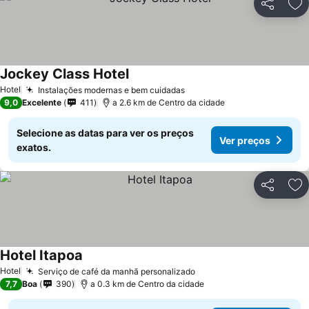
Partilhar
Ad
Jockey Class Hotel
Ver preços
Hotel
Instalações modernas e bem cuidadas
Ver preços
9,0
Excelente
411
a 2.6 km de Centro da cidade
Selecione as datas para ver os preços
Ver preços
exatos.
Partilhar
Ad
Hotel Itapoa
Ver preços
Hotel
Serviço de café da manhã personalizado
Ver preços
7,7
Boa
390
a 0.3 km de Centro da cidade