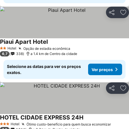
Partilhar
Ad
Piaui Apart Hotel
Ver preços
Hotel
Opção de estadia econômica
Ver preços
2 Estrelas
6,7
338
a 1.4 km de Centro da cidade
Selecione as datas para ver os preços
Ver preços
exatos.
Partilhar
Ad
HOTEL CIDADE EXPRESS 24H
Ver preços
Hotel
Ótimo custo-benefício para quem busca economizar
Ver pre
3 Estrelas