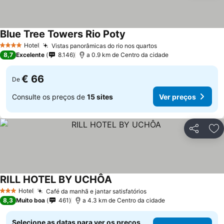
Blue Tree Towers Rio Poty
Ver preços
Hotel
Vistas panorâmicas do rio nos quartos
Ver preços
4 Estrelas
8,7
Excelente
8.146
a 0.9 km de Centro da cidade
€ 66
De
Consulte os preços de
15 sites
Ver preços
Partilhar
Ad
RILL HOTEL BY UCHÔA
Ver preços
Hotel
Café da manhã e jantar satisfatórios
Ver preços
3 Estrelas
8,3
Muito boa
461
a 4.3 km de Centro da cidade
Selecione as datas para ver os preços