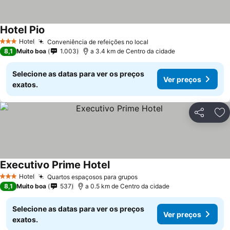
Hotel Pio
Ver preços
Hotel
Conveniência de refeições no local
Ver preços
3 Estrelas
8,1
Muito boa
1.003
a 3.4 km de Centro da cidade
Selecione as datas para ver os preços
Ver preços
exatos.
Partilhar
Ad
Executivo Prime Hotel
Ver preços
Hotel
Quartos espaçosos para grupos
Ver preços
3 Estrelas
8,1
Muito boa
537
a 0.5 km de Centro da cidade
Selecione as datas para ver os preços
Ver preços
exatos.