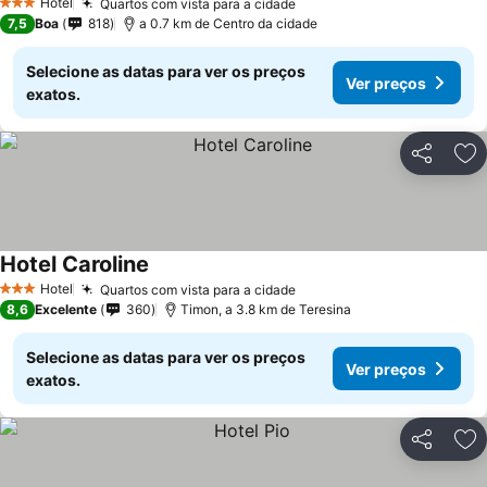
Hotel
Quartos com vista para a cidade
Ver preços
3 Estrelas
7,5
Boa
818
a 0.7 km de Centro da cidade
Selecione as datas para ver os preços
Ver preços
exatos.
Partilhar
Ad
Hotel Caroline
Ver preços
Hotel
Quartos com vista para a cidade
Ver preços
3 Estrelas
8,6
Excelente
360
Timon, a 3.8 km de Teresina
Selecione as datas para ver os preços
Ver preços
exatos.
Partilhar
Ad