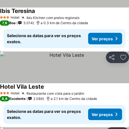
Ibis Teresina
Ver preços
Hotel
Ibis Kitchen com pratos regionais
Ver preços
3 Estrelas
7,6
Boa
3.014
a 0.3 km de Centro da cidade
Selecione as datas para ver os preços
Ver preços
exatos.
Partilhar
Ad
Hotel Vila Leste
Ver preços
Hotel
Restaurante com vista para o jardim
Ver preços
3 Estrelas
8,6
Excelente
2.084
a 2.1 km de Centro da cidade
Selecione as datas para ver os preços
Ver preços
exatos.