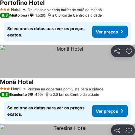
Portofino Hotel
Ver preços
Hotel
Delicioso e variado buffet de café da manhã
Ver preços
3 Estrelas
8,3
Muito boa
1.529
a 0.3 km de Centro da cidade
Selecione as datas para ver os preços
Ver preços
exatos.
Partilhar
Ad
Monã Hotel
Ver preços
Hotel
Piscina na cobertura com vista para a cidade
Ver preços
3 Estrelas
9,5
Excelente
499
a 3.8 km de Centro da cidade
Selecione as datas para ver os preços
Ver preços
exatos.
Partilhar
Ad