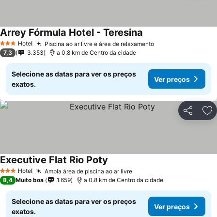
Arrey Fórmula Hotel - Teresina
Ver preços
Hotel
Piscina ao ar livre e área de relaxamento
Ver preços
3 Estrelas
7,3
3.353
a 0.8 km de Centro da cidade
Selecione as datas para ver os preços
Ver preços
exatos.
Partilhar
Ad
Executive Flat Rio Poty
Ver preços
Hotel
Ampla área de piscina ao ar livre
Ver preços
3 Estrelas
8,4
Muito boa
1.659
a 0.8 km de Centro da cidade
Selecione as datas para ver os preços
Ver preços
exatos.