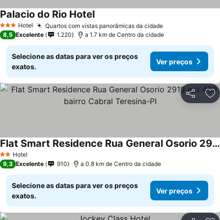
Palacio do Rio Hotel
Ver preços
Hotel
Quartos com vistas panorâmicas da cidade
Ver preços
3 Estrelas
8,5
Excelente
1.220
a 1.7 km de Centro da cidade
Selecione as datas para ver os preços
Ver preços
exatos.
Partilhar
Ad
Flat Smart Residence Rua General Osorio 2919 apt 409 bairro Cabral Teresina-PI
Ver preços
Hotel
2 Estrelas
9,3
Excelente
910
a 0.8 km de Centro da cidade
Selecione as datas para ver os preços
Ver preços
exatos.