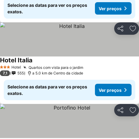
Selecione as datas para ver os preços
Ver preços
exatos.
Partilhar
Ad
Hotel Italia
Ver preços
Hotel
Quartos com vista para o jardim
Ver preços
3 Estrelas
7,1
555
a 5.0 km de Centro da cidade
Selecione as datas para ver os preços
Ver preços
exatos.
Partilhar
Ad