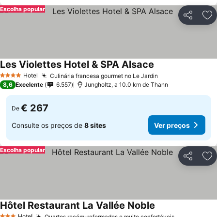
Escolha popular
Partilhar
Ad
Les Violettes Hotel & SPA Alsace
Hotel
Culinária francesa gourmet no Le Jardin
4 Estrelas
8,6
Excelente
6.557
Jungholtz, a 10.0 km de Thann
€ 267
De
Consulte os preços de
8 sites
Ver preços
Escolha popular
Partilhar
Ad
Hôtel Restaurant La Vallée Noble
Hotel
Quartos recém-reformados e muito confortáveis