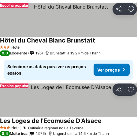
Escolha popular
Partilhar
Ad
Hôtel du Cheval Blanc Brunstatt
Hotel
3 Estrelas
9,0
Excelente
195
Brunstatt, a 19.2 km de Thann
Selecione as datas para ver os preços
Ver preços
exatos.
Escolha popular
Partilhar
Ad
Les Loges de l'Ecomusée D'Alsace
Hotel
Culinária regional no La Taverne
3 Estrelas
8,4
Muito boa
1.976
Ungersheim, a 14.6 km de Thann