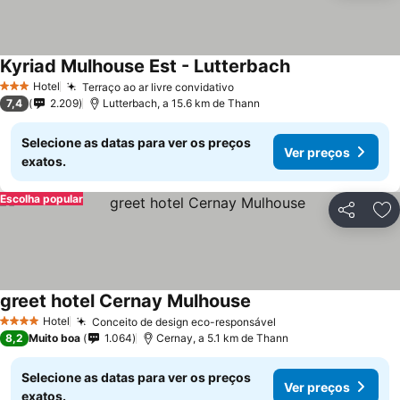
Kyriad Mulhouse Est - Lutterbach
Hotel
Terraço ao ar livre convidativo
3 Estrelas
7,4
2.209
Lutterbach, a 15.6 km de Thann
Selecione as datas para ver os preços
Ver preços
exatos.
Escolha popular
Partilhar
Ad
greet hotel Cernay Mulhouse
Hotel
Conceito de design eco-responsável
4 Estrelas
8,2
Muito boa
1.064
Cernay, a 5.1 km de Thann
Selecione as datas para ver os preços
Ver preços
exatos.