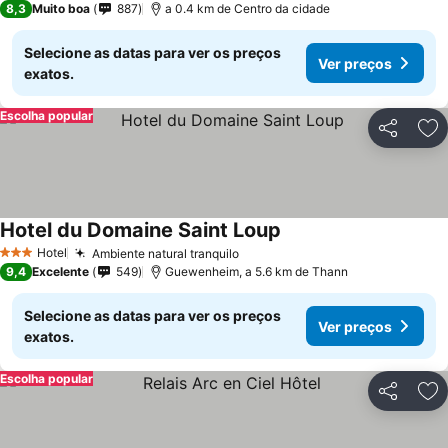
8,3
Muito boa
887
a 0.4 km de Centro da cidade
Selecione as datas para ver os preços
Ver preços
exatos.
Escolha popular
Partilhar
Ad
Hotel du Domaine Saint Loup
Hotel
Ambiente natural tranquilo
3 Estrelas
9,4
Excelente
549
Guewenheim, a 5.6 km de Thann
Selecione as datas para ver os preços
Ver preços
exatos.
Escolha popular
Partilhar
Ad