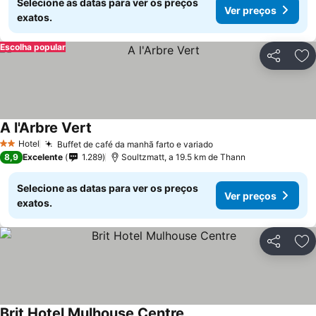
Selecione as datas para ver os preços
Ver preços
exatos.
Escolha popular
Partilhar
Ad
A l'Arbre Vert
Hotel
Buffet de café da manhã farto e variado
2 Estrelas
8,9
Excelente
1.289
Soultzmatt, a 19.5 km de Thann
Selecione as datas para ver os preços
Ver preços
exatos.
Partilhar
Ad
Brit Hotel Mulhouse Centre