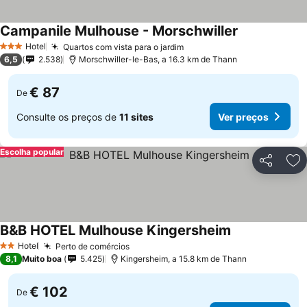
Campanile Mulhouse - Morschwiller
Hotel
Quartos com vista para o jardim
3 Estrelas
6,5
2.538
Morschwiller-le-Bas, a 16.3 km de Thann
€ 87
De
Consulte os preços de
11 sites
Ver preços
Escolha popular
Partilhar
Ad
B&B HOTEL Mulhouse Kingersheim
Hotel
Perto de comércios
2 Estrelas
8,1
Muito boa
5.425
Kingersheim, a 15.8 km de Thann
€ 102
De