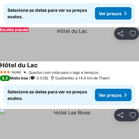
Selecione as datas para ver os preços
Ver preços
exatos.
Escolha popular
Partilhar
Ad
Hôtel du Lac
Hotel
Quartos com vista para o lago e terraços
3 Estrelas
8,2
Muito boa
3.038
Guebwiller, a 14.0 km de Thann
Selecione as datas para ver os preços
Ver preços
exatos.
Partilhar
Ad