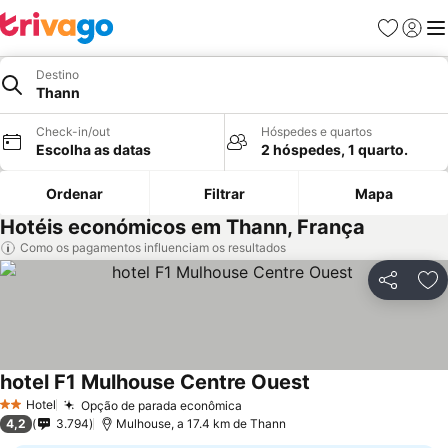
Favoritos
Iniciar
Me
Destino
Thann
Check-in/out
Hóspedes e quartos
Escolha as datas
2 hóspedes, 1 quarto.
Ordenar
Filtrar
Mapa
Hotéis económicos em Thann, França
Como os pagamentos influenciam os resultados
Partilhar
Ad
hotel F1 Mulhouse Centre Ouest
Hotel
Opção de parada econômica
2 Estrelas
4,2
3.794
Mulhouse, a 17.4 km de Thann