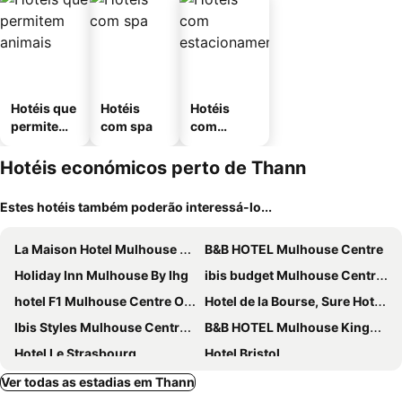
Hotéis que
Hotéis
Hotéis
permitem
com spa
com
animais
estaciona
mento
Hotéis económicos perto de Thann
Estes hotéis também poderão interessá-lo...
La Maison Hotel Mulhouse Centre
B&B HOTEL Mulhouse Centre
Holiday Inn Mulhouse By Ihg
ibis budget Mulhouse Centre Gare
hotel F1 Mulhouse Centre Ouest
Hotel de la Bourse, Sure Hotel Collection by Best Western
Ibis Styles Mulhouse Centre Gare
B&B HOTEL Mulhouse Kingersheim
Hotel Le Strasbourg
Hotel Bristol
Mercure Mulhouse Centre
Campanile Mulhouse - Morschwiller
Ver todas as estadias em Thann