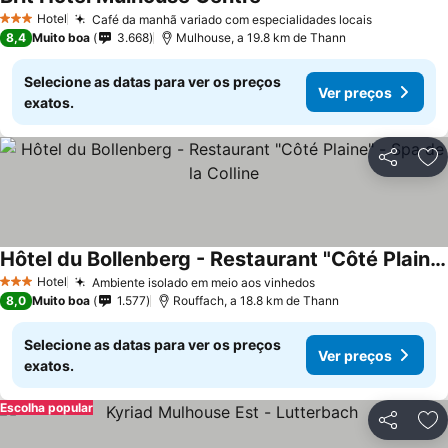
Hotel
Café da manhã variado com especialidades locais
3 Estrelas
8,4
Muito boa
3.668
Mulhouse, a 19.8 km de Thann
Selecione as datas para ver os preços
Ver preços
exatos.
Partilhar
Ad
Hôtel du Bollenberg - Restaurant "Côté Plaine" - Spa de la Colline
Hotel
Ambiente isolado em meio aos vinhedos
3 Estrelas
8,0
Muito boa
1.577
Rouffach, a 18.8 km de Thann
Selecione as datas para ver os preços
Ver preços
exatos.
Escolha popular
Partilhar
Ad