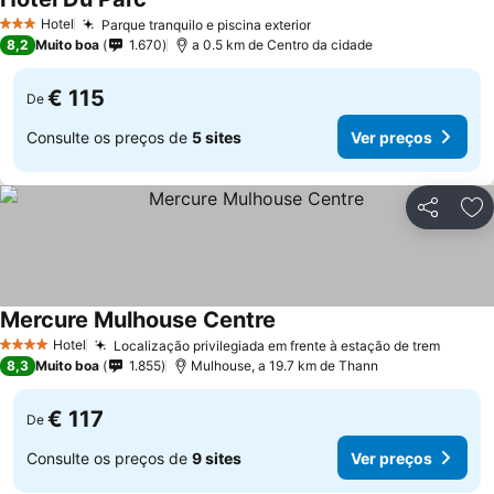
Hotel
Parque tranquilo e piscina exterior
3 Estrelas
8,2
Muito boa
1.670
a 0.5 km de Centro da cidade
€ 115
De
Consulte os preços de
5 sites
Ver preços
Partilhar
Ad
Mercure Mulhouse Centre
Hotel
Localização privilegiada em frente à estação de trem
4 Estrelas
8,3
Muito boa
1.855
Mulhouse, a 19.7 km de Thann
€ 117
De
Consulte os preços de
9 sites
Ver preços