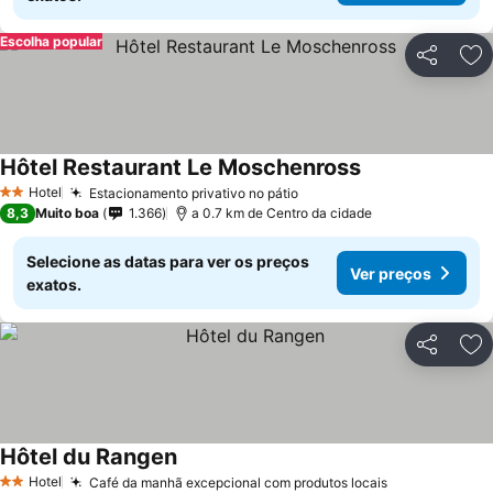
Escolha popular
Partilhar
Ad
Hôtel Restaurant Le Moschenross
Hotel
Estacionamento privativo no pátio
2 Estrelas
8,3
Muito boa
1.366
a 0.7 km de Centro da cidade
Selecione as datas para ver os preços
Ver preços
exatos.
Partilhar
Ad
Hôtel du Rangen
Hotel
Café da manhã excepcional com produtos locais
2 Estrelas