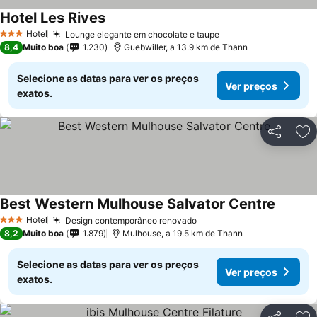
Hotel Les Rives
Hotel
Lounge elegante em chocolate e taupe
3 Estrelas
8,4
Muito boa
1.230
Guebwiller, a 13.9 km de Thann
Selecione as datas para ver os preços
Ver preços
exatos.
Partilhar
Ad
Best Western Mulhouse Salvator Centre
Hotel
Design contemporâneo renovado
3 Estrelas
8,2
Muito boa
1.879
Mulhouse, a 19.5 km de Thann
Selecione as datas para ver os preços
Ver preços
exatos.