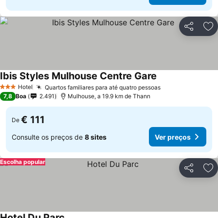
Partilhar
Ad
Ibis Styles Mulhouse Centre Gare
Hotel
Quartos familiares para até quatro pessoas
3 Estrelas
7,8
Boa
2.491
Mulhouse, a 19.9 km de Thann
€ 111
De
Consulte os preços de
8 sites
Ver preços
Escolha popular
Partilhar
Ad
Hotel Du Parc