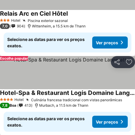
Relais Arc en Ciel Hôtel
Hotel
Piscina exterior sazonal
3 Estrelas
7,0
904
Wittenheim, a 15.5 km de Thann
Selecione as datas para ver os preços
Ver preços
exatos.
Escolha popular
Partilhar
Ad
Hotel-Spa & Restaurant Logis Domaine Langmatt
Hotel
Culinária francesa tradicional com vistas panorâmicas
4 Estrelas
7,8
Boa
413
Murbach, a 11.5 km de Thann
Selecione as datas para ver os preços
Ver preços
exatos.