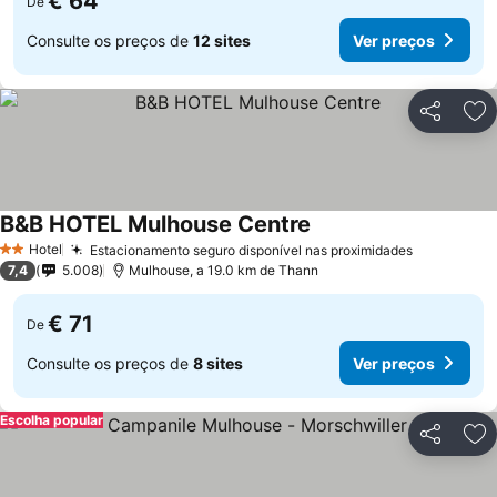
€ 64
De
Consulte os preços de
12 sites
Ver preços
Partilhar
Ad
B&B HOTEL Mulhouse Centre
Hotel
Estacionamento seguro disponível nas proximidades
2 Estrelas
7,4
5.008
Mulhouse, a 19.0 km de Thann
€ 71
De
Consulte os preços de
8 sites
Ver preços
Escolha popular
Partilhar
Ad