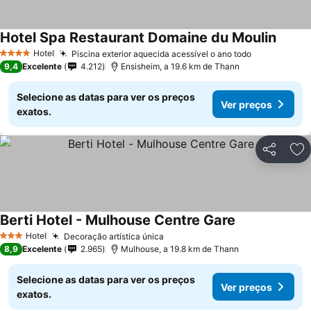
Hotel Spa Restaurant Domaine du Moulin
Hotel
Piscina exterior aquecida acessível o ano todo
4 Estrelas
9,4
Excelente
4.212
Ensisheim, a 19.6 km de Thann
Selecione as datas para ver os preços
Ver preços
exatos.
Partilhar
Ad
Berti Hotel - Mulhouse Centre Gare
Hotel
Decoração artística única
3 Estrelas
8,9
Excelente
2.965
Mulhouse, a 19.8 km de Thann
Selecione as datas para ver os preços
Ver preços
exatos.