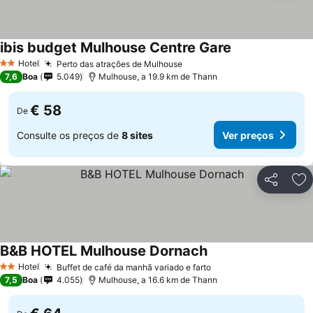
ibis budget Mulhouse Centre Gare
Hotel
Perto das atrações de Mulhouse
2 Estrelas
7,6
Boa
5.049
Mulhouse, a 19.9 km de Thann
€ 58
De
Consulte os preços de
8 sites
Ver preços
Partilhar
Ad
B&B HOTEL Mulhouse Dornach
Hotel
Buffet de café da manhã variado e farto
2 Estrelas
7,5
Boa
4.055
Mulhouse, a 16.6 km de Thann