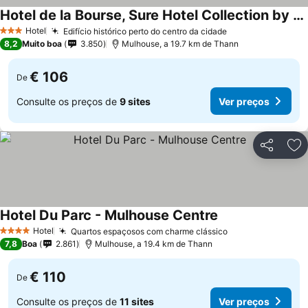
Hotel de la Bourse, Sure Hotel Collection by Best Western
Hotel
Edifício histórico perto do centro da cidade
3 Estrelas
8,2
Muito boa
3.850
Mulhouse, a 19.7 km de Thann
€ 106
De
Consulte os preços de
9 sites
Ver preços
Partilhar
Ad
Hotel Du Parc - Mulhouse Centre
Hotel
Quartos espaçosos com charme clássico
4 Estrelas
7,8
Boa
2.861
Mulhouse, a 19.4 km de Thann
€ 110
De
Consulte os preços de
11 sites
Ver preços