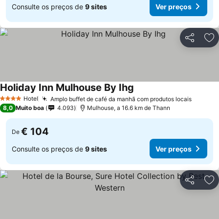
Consulte os preços de
9 sites
Ver preços
Partilhar
Ad
Holiday Inn Mulhouse By Ihg
Hotel
Amplo buffet de café da manhã com produtos locais
4 Estrelas
8,0
Muito boa
4.093
Mulhouse, a 16.6 km de Thann
€ 104
De
Consulte os preços de
9 sites
Ver preços
Partilhar
Ad