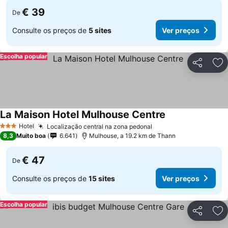
€ 39
De
Consulte os preços de
5 sites
Ver preços
Escolha popular
Partilhar
Ad
La Maison Hotel Mulhouse Centre
Hotel
Localização central na zona pedonal
3 Estrelas
8,3
Muito boa
6.641
Mulhouse, a 19.2 km de Thann
€ 47
De
Consulte os preços de
15 sites
Ver preços
Escolha popular
Partilhar
Ad