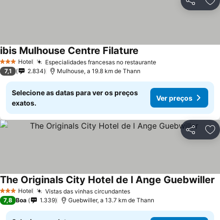
Partilhar
Ad
ibis Mulhouse Centre Filature
Hotel
Especialidades francesas no restaurante
3 Estrelas
7,1
2.834
Mulhouse, a 19.8 km de Thann
Selecione as datas para ver os preços
Ver preços
exatos.
Partilhar
Ad
The Originals City Hotel de l Ange Guebwiller
Hotel
Vistas das vinhas circundantes
3 Estrelas
7,8
Boa
1.339
Guebwiller, a 13.7 km de Thann