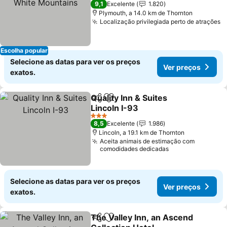
9,1
Excelente
1.820
Plymouth, a 14.0 km de Thornton
Localização privilegiada perto de atrações
Escolha popular
Selecione as datas para ver os preços
Ver preços
exatos.
Quality Inn & Suites
Partilhar
Adicionar aos favoritos
Lincoln I-93
3 Estrelas
8,5
Excelente
1.986
Lincoln, a 19.1 km de Thornton
Aceita animais de estimação com
comodidades dedicadas
Selecione as datas para ver os preços
Ver preços
exatos.
The Valley Inn, an Ascend
Partilhar
Adicionar aos favoritos