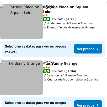
Cottage Place on Squam
Partilhar
Adicionar aos favoritos
Lake
2 Estrelas
8,8
Excelente
389
Holderness, a 19.5 km de Thornton
Eventos únicos de mercado vintage
Selecione as datas para ver os preços
Ver preços
exatos.
The Sunny Grange
Partilhar
Adicionar aos favoritos
3 Estrelas
9,3
Excelente
914
Campton, a 4.5 km de Thornton
Quartos rústicos com decoração única
Selecione as datas para ver os preços
Ver preços