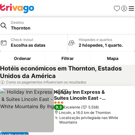
Favoritos
Iniciar
Me
Destino
Thornton
Check-in/out
Hóspedes e quartos
Escolha as datas
2 hóspedes, 1 quarto.
Ordenar
Filtrar
Mapa
Hotéis económicos em Thornton, Estados
Unidos da América
Como os pagamentos influenciam os resultados
Holiday Inn Express &
Partilhar
Adicionar aos favoritos
Suites Lincoln East -
White Mountains By Ihg
3 Estrelas
9,3
Excelente
5.558
Lincoln, a 16.0 km de Thornton
Localização privilegiada nas White
Mountains
Escolha popular