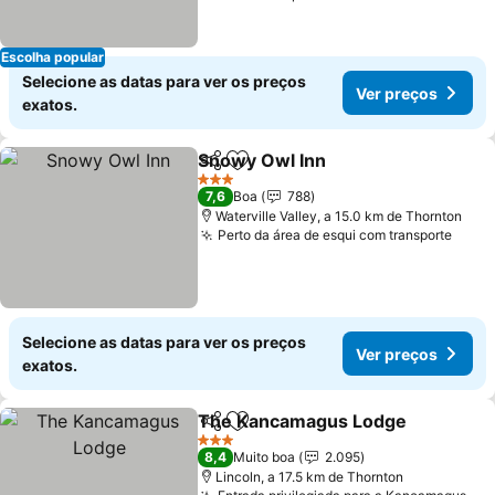
Escolha popular
Selecione as datas para ver os preços
Ver preços
exatos.
Snowy Owl Inn
Partilhar
Adicionar aos favoritos
3 Estrelas
7,6
Boa
788
Waterville Valley, a 15.0 km de Thornton
Perto da área de esqui com transporte
Selecione as datas para ver os preços
Ver preços
exatos.
The Kancamagus Lodge
Partilhar
Adicionar aos favoritos
3 Estrelas
8,4
Muito boa
2.095
Lincoln, a 17.5 km de Thornton