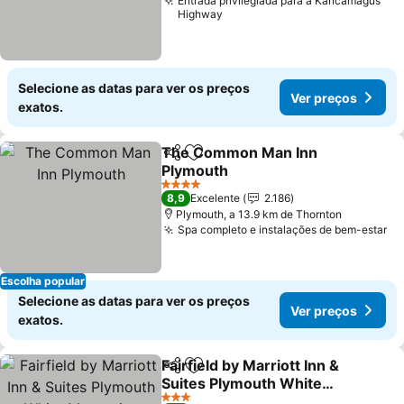
Entrada privilegiada para a Kancamagus
Highway
Selecione as datas para ver os preços
Ver preços
exatos.
The Common Man Inn
Partilhar
Adicionar aos favoritos
Plymouth
4 Estrelas
8,9
Excelente
2.186
Plymouth, a 13.9 km de Thornton
Spa completo e instalações de bem-estar
Escolha popular
Selecione as datas para ver os preços
Ver preços
exatos.
Fairfield by Marriott Inn &
Partilhar
Adicionar aos favoritos
Suites Plymouth White
Mountains
3 Estrelas