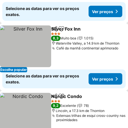
Selecione as datas para ver os preços
Ver preços
exatos.
Silver Fox Inn
Partilhar
Adicionar aos favoritos
3 Estrelas
8,3
Muito boa
1.015
Waterville Valley, a 14.9 km de Thornton
Café da manhã continental aprimorado
Escolha popular
Selecione as datas para ver os preços
Ver preços
exatos.
Nordic Condo
Partilhar
Adicionar aos favoritos
3 Estrelas
9,2
Excelente
78
Lincoln, a 17.3 km de Thornton
Extensas trilhas de esqui cross-country nas
proximidades