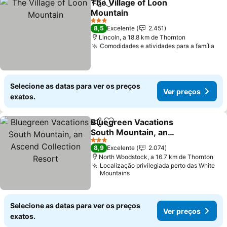
The Village of Loon
Partilhar
Adicionar aos favoritos
Mountain
3 Estrelas
8,5
Excelente
2.451
Lincoln, a 18.8 km de Thornton
Comodidades e atividades para a família
Selecione as datas para ver os preços
Ver preços
exatos.
Bluegreen Vacations
Partilhar
Adicionar aos favoritos
South Mountain, an
Ascend Collection Resort
3 Estrelas
8,9
Excelente
2.074
North Woodstock, a 16.7 km de Thornton
Localização privilegiada perto das White
Mountains
Selecione as datas para ver os preços
Ver preços
exatos.