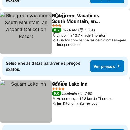
exatos.
Bluegreen Vacations
Partilhar
Adicionar aos favoritos
South Mountain, an
Ascend Collection Resort
3 Estrelas
8,7
Excelente
1.684
Lincoln, a 16.7 km de Thornton
Quartos com banheiras de hidromassagem
independentes
Selecione as datas para ver os preços
Ver preços
exatos.
Squam Lake Inn
Partilhar
Adicionar aos favoritos
4 Estrelas
9,6
Excelente
748
Holderness, a 19.8 km de Thornton
Inn Kitchen + Bar no local