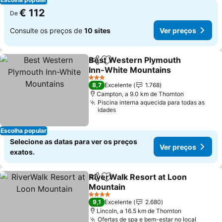
€ 112
De
Consulte os preços de
10 sites
Ver preços
Best Western Plymouth
Partilhar
Adicionar aos favoritos
Inn-White Mountains
3 Estrelas
8,7
Excelente
1.768
Campton, a 9.0 km de Thornton
Piscina interna aquecida para todas as
idades
Escolha popular
Selecione as datas para ver os preços
Ver preços
exatos.
RiverWalk Resort at Loon
Partilhar
Adicionar aos favoritos
Mountain
4 Estrelas
9,1
Excelente
2.680
Lincoln, a 16.5 km de Thornton
Ofertas de spa e bem-estar no local