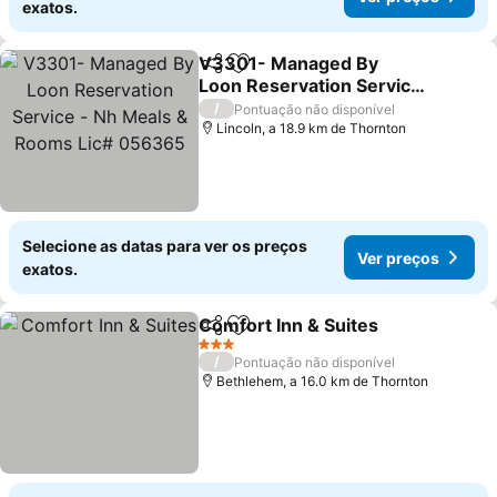
exatos.
V3301- Managed By
Partilhar
Adicionar aos favoritos
Loon Reservation Service
- Nh Meals & Rooms Lic#
/
Pontuação não disponível
056365
Lincoln, a 18.9 km de Thornton
Selecione as datas para ver os preços
Ver preços
exatos.
Comfort Inn & Suites
Partilhar
Adicionar aos favoritos
3 Estrelas
/
Pontuação não disponível
Bethlehem, a 16.0 km de Thornton