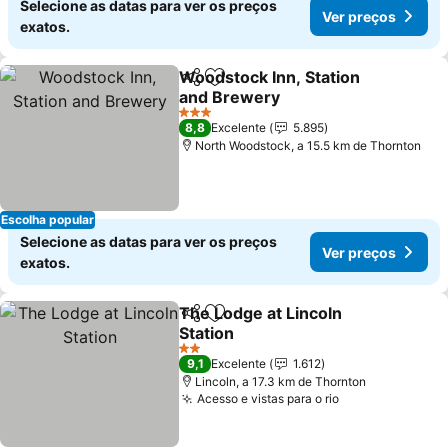
Selecione as datas para ver os preços
Ver preços
exatos.
Woodstock Inn, Station
Partilhar
Adicionar aos favoritos
and Brewery
3 Estrelas
8,8
Excelente
5.895
North Woodstock, a 15.5 km de Thornton
Escolha popular
Selecione as datas para ver os preços
Ver preços
exatos.
The Lodge at Lincoln
Partilhar
Adicionar aos favoritos
Station
2 Estrelas
9,1
Excelente
1.612
Lincoln, a 17.3 km de Thornton
Acesso e vistas para o rio