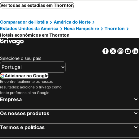
Ver todas as estadias em Thornton
Comparador de Hotéis
América do Norte
Estados Unidos da América
Nova Hampshire
Thornton
Hotéis económicos em Thornton
Facebook
Twitter
Insta
Yo
Selecione o seu país
Adicionar no Google
Encontre facilmente os nossos
resultados: adicione o trivago como
fonte preferencial no Google.
Empresa
Os nossos produtos
Termos e políticas