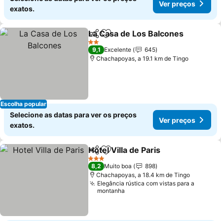
Ver preços
exatos.
La Casa de Los Balcones
Partilhar
Adicionar aos favoritos
V
2 Estrelas
9,1
Excelente
645
Chachapoyas, a 19.1 km de Tingo
Escolha popular
Selecione as datas para ver os preços
Ver preços
exatos.
Hotel Villa de Paris
Partilhar
Adicionar aos favoritos
Ver pre
3 Estrelas
8,2
Muito boa
898
Chachapoyas, a 18.4 km de Tingo
Elegância rústica com vistas para a
montanha