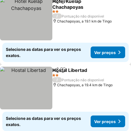
Hotel Kuelap
Partilhar
Adicionar aos favoritos
Chachapoyas
Ver preços
2 Estrelas
/
Pontuação não disponível
Chachapoyas, a 19.1 km de Tingo
Selecione as datas para ver os preços
Ver preços
exatos.
Hostal Libertad
Partilhar
Adicionar aos favoritos
Ver preços
2 Estrelas
/
Pontuação não disponível
Chachapoyas, a 19.4 km de Tingo
Selecione as datas para ver os preços
Ver preços
exatos.