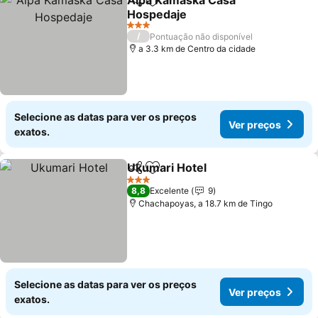
Alpa Kamaska Casa
Partilhar
Adicionar aos favoritos
Hospedaje
Ver preços
3 Estrelas
/
Pontuação não disponível
a 3.3 km de Centro da cidade
Selecione as datas para ver os preços
Ver preços
exatos.
Ukumari Hotel
Partilhar
Adicionar aos favoritos
Ver preços
3 Estrelas
8,8
Excelente
9
Chachapoyas, a 18.7 km de Tingo
Selecione as datas para ver os preços
Ver preços
exatos.