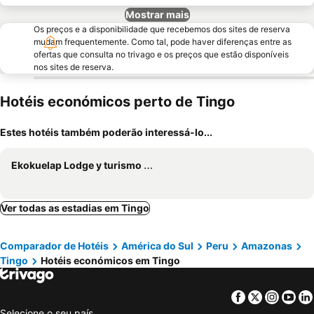
Mostrar mais
Os preços e a disponibilidade que recebemos dos sites de reserva
mudam frequentemente. Como tal, pode haver diferenças entre as
ofertas que consulta no trivago e os preços que estão disponíveis
nos sites de reserva.
Hotéis económicos perto de Tingo
Estes hotéis também poderão interessá-lo...
Ekokuelap Lodge y turismo alternativo
Ver todas as estadias em Tingo
Comparador de Hotéis
América do Sul
Peru
Amazonas
Tingo
Hotéis económicos em Tingo
Facebook
Twitter
Insta
Yo
Selecione o seu país