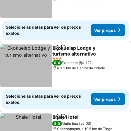
Selecione as datas para ver os preços
Ver preços
exatos.
Ekokuelap Lodge y
Partilhar
Adicionar aos favoritos
turismo alternativo
Ver preços
3 Estrelas
9,4
Excelente
122
a 3.2 km de Centro da cidade
Selecione as datas para ver os preços
Ver preços
exatos.
Shale Hotel
Partilhar
Adicionar aos favoritos
Ver preços
8,0
Muito boa
28
Chachapoyas, a 19.5 km de Tingo