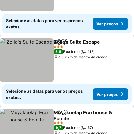
Selecione as datas para ver os preços
Ver preços
exatos.
Zoila's Suite Escape
Partilhar
Adicionar aos favoritos
Ver pr
3 Estrelas
8,5
Excelente
112
a 3.2 km de Centro da cidade
Selecione as datas para ver os preços
Ver preços
exatos.
Muyakuelap Eco house &
Partilhar
Adicionar aos favoritos
Ecolife
Ver preços
3 Estrelas
9,7
Excelente
57
a 3.2 km de Centro da cidade