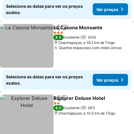
Selecione as datas para ver os preços
Ver preços
exatos.
La Casona Monsante
Partilhar
Adicionar aos favoritos
Ver p
3 Estrelas
8,5
Excelente
304
Chachapoyas, a 19.2 km de Tingo
Quartos espaçosos com vistas únicas
Ver p
Selecione as datas para ver os preços
Ver preços
exatos.
Explorer Deluxe Hotel
Partilhar
Adicionar aos favoritos
Ver 
2 Estrelas
9,0
Excelente
267
Chachapoyas, a 19.3 km de Tingo