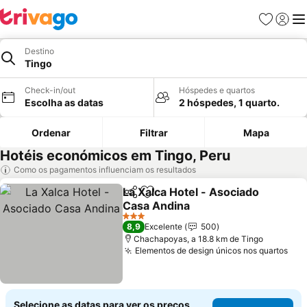
Favoritos
Iniciar
Me
Destino
Tingo
Check-in/out
Hóspedes e quartos
Escolha as datas
2 hóspedes, 1 quarto.
Ordenar
Filtrar
Mapa
Hotéis económicos em Tingo, Peru
Como os pagamentos influenciam os resultados
La Xalca Hotel - Asociado
Partilhar
Adicionar aos favoritos
Casa Andina
Ver preços
3 Estrelas
8,9
Excelente
500
Chachapoyas, a 18.8 km de Tingo
Elementos de design únicos nos quartos
Ver
Selecione as datas para ver os preços