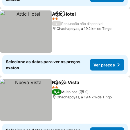
Attic Hotel
Partilhar
Adicionar aos favoritos
Ver preços
2 Estrelas
/
Pontuação não disponível
Chachapoyas, a 19.2 km de Tingo
Selecione as datas para ver os preços
Ver preços
exatos.
Nueva Vista
Partilhar
Adicionar aos favoritos
Ver preços
2 Estrelas
8,4
Muito boa
9
Chachapoyas, a 19.4 km de Tingo