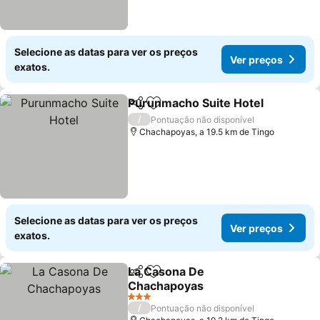
Selecione as datas para ver os preços
Ver preços
exatos.
Purunmacho Suite Hotel
Partilhar
Adicionar aos favoritos
V
/
Pontuação não disponível
Chachapoyas, a 19.5 km de Tingo
Selecione as datas para ver os preços
Ver preços
exatos.
La Casona De
Partilhar
Adicionar aos favoritos
Chachapoyas
Ver preços
3 Estrelas
/
Pontuação não disponível