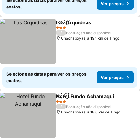
Selecione as datas para ver os preços
Ver preços
exatos.
Las Orquideas
Partilhar
Adicionar aos favoritos
Ver preços
3 Estrelas
/
Pontuação não disponível
Chachapoyas, a 19.1 km de Tingo
Selecione as datas para ver os preços
Ver preços
exatos.
Hotel Fundo Achamaqui
Partilhar
Adicionar aos favoritos
Ve
3 Estrelas
/
Pontuação não disponível
Chachapoyas, a 18.0 km de Tingo