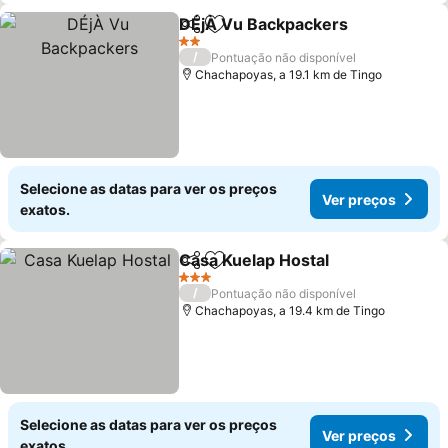
DÉjÀ Vu Backpackers
Partilhar
Adicionar aos favoritos
Ver 
2 Estrelas
/
Pontuação não disponível
Chachapoyas, a 19.1 km de Tingo
Selecione as datas para ver os preços
Ver preços
exatos.
Casa Kuelap Hostal
Partilhar
Adicionar aos favoritos
Ver pr
3 Estrelas
/
Pontuação não disponível
Chachapoyas, a 19.4 km de Tingo
Selecione as datas para ver os preços
Ver preços
exatos.