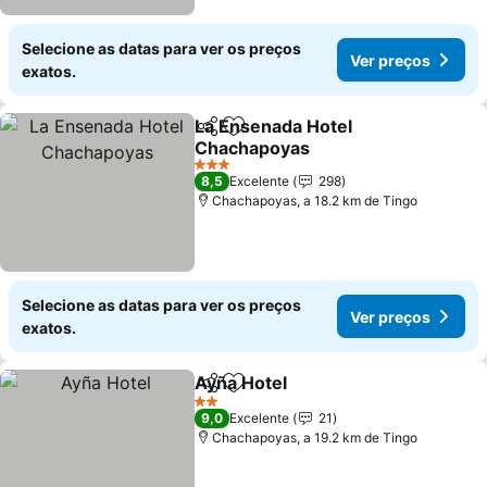
Selecione as datas para ver os preços
Ver preços
exatos.
La Ensenada Hotel
Partilhar
Adicionar aos favoritos
Chachapoyas
Ver preços
3 Estrelas
8,5
Excelente
298
Chachapoyas, a 18.2 km de Tingo
Selecione as datas para ver os preços
Ver preços
exatos.
Ayña Hotel
Partilhar
Adicionar aos favoritos
Ver preços
2 Estrelas
9,0
Excelente
21
Chachapoyas, a 19.2 km de Tingo