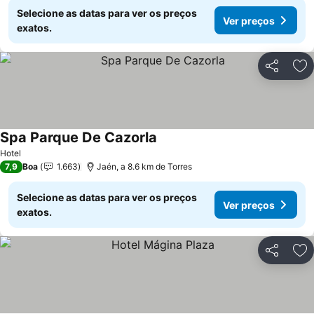
Selecione as datas para ver os preços
Ver preços
exatos.
Partilhar
Ad
Spa Parque De Cazorla
Hotel
7,9
Boa
1.663
Jaén, a 8.6 km de Torres
Selecione as datas para ver os preços
Ver preços
exatos.
Partilhar
Ad