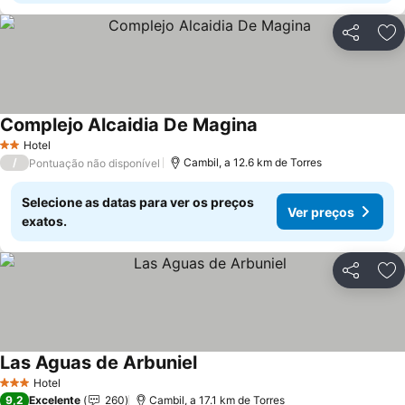
Partilhar
Ad
Complejo Alcaidia De Magina
Hotel
2 Estrelas
/
Cambil, a 12.6 km de Torres
Pontuação não disponível
Selecione as datas para ver os preços
Ver preços
exatos.
Partilhar
Ad
Las Aguas de Arbuniel
Hotel
3 Estrelas
9,2
Excelente
260
Cambil, a 17.1 km de Torres