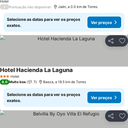
Hotel
/
Jaén, a 0.0 km de Torres
Pontuação não disponível
Selecione as datas para ver os preços
Ver preços
exatos.
Partilhar
Ad
Hotel Hacienda La Laguna
Hotel
3 Estrelas
8,0
Muito boa
7
Baeza, a 18.5 km de Torres
Selecione as datas para ver os preços
Ver preços
exatos.
Partilhar
Ad