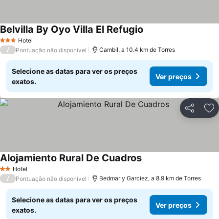
Belvilla By Oyo Villa El Refugio
Hotel
3 Estrelas
/
Cambil, a 10.4 km de Torres
Pontuação não disponível
Selecione as datas para ver os preços
Ver preços
exatos.
Partilhar
Ad
Alojamiento Rural De Cuadros
Hotel
2 Estrelas
/
Bedmar y Garcíez, a 8.9 km de Torres
Pontuação não disponível
Selecione as datas para ver os preços
Ver preços
exatos.