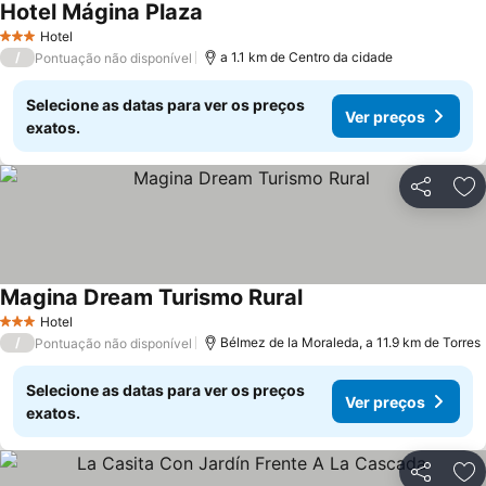
Hotel Mágina Plaza
Hotel
3 Estrelas
/
a 1.1 km de Centro da cidade
Pontuação não disponível
Selecione as datas para ver os preços
Ver preços
exatos.
Partilhar
Ad
Magina Dream Turismo Rural
Hotel
3 Estrelas
/
Bélmez de la Moraleda, a 11.9 km de Torres
Pontuação não disponível
Selecione as datas para ver os preços
Ver preços
exatos.
Partilhar
Ad