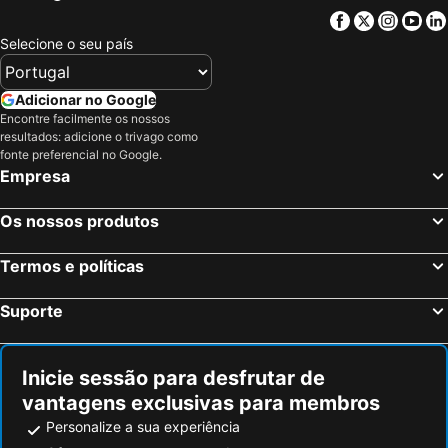
Facebook
Twitter
Insta
Yo
Selecione o seu país
Adicionar no Google
Encontre facilmente os nossos
resultados: adicione o trivago como
fonte preferencial no Google.
Empresa
Os nossos produtos
Termos e políticas
Suporte
Inicie sessão para desfrutar de
vantagens exclusivas para membros
Personalize a sua experiência