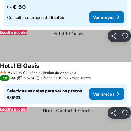
€ 50
De
Consulte os preços de
5 sites
Ver preços
Escolha popular
Partilhar
Ad
Hotel El Oasis
Hotel
Culinária autêntica da Andaluzia
2 Estrelas
7,8
Boa
5.626
Cárcheles, a 15.7 km de Torres
Selecione as datas para ver os preços
Ver preços
exatos.
Escolha popular
Partilhar
Ad