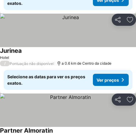
Ver preços
exatos.
Partilhar
Ad
Jurinea
Hotel
/
a 0.6 km de Centro da cidade
Pontuação não disponível
Selecione as datas para ver os preços
Ver preços
exatos.
Partilhar
Ad
Partner Almoratin