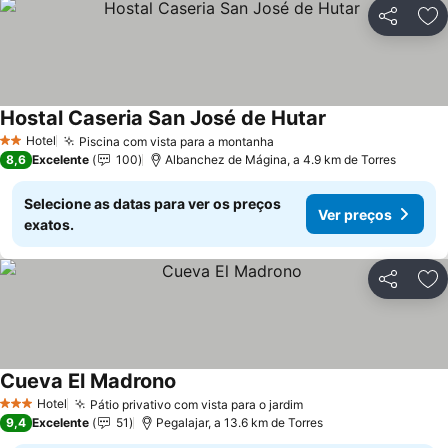
Partilhar
Ad
Hostal Caseria San José de Hutar
Hotel
Piscina com vista para a montanha
2 Estrelas
8,6
Excelente
100
Albanchez de Mágina, a 4.9 km de Torres
Selecione as datas para ver os preços
Ver preços
exatos.
Partilhar
Ad
Cueva El Madrono
Hotel
Pátio privativo com vista para o jardim
3 Estrelas
9,4
Excelente
51
Pegalajar, a 13.6 km de Torres