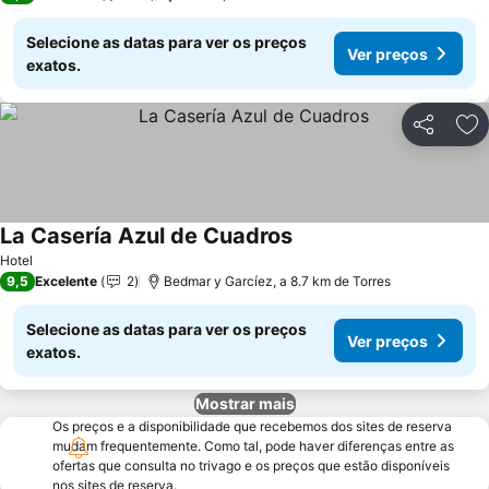
Selecione as datas para ver os preços
Ver preços
exatos.
Partilhar
Ad
La Casería Azul de Cuadros
Hotel
9,5
Excelente
2
Bedmar y Garcíez, a 8.7 km de Torres
Selecione as datas para ver os preços
Ver preços
exatos.
Mostrar mais
Os preços e a disponibilidade que recebemos dos sites de reserva
mudam frequentemente. Como tal, pode haver diferenças entre as
ofertas que consulta no trivago e os preços que estão disponíveis
nos sites de reserva.