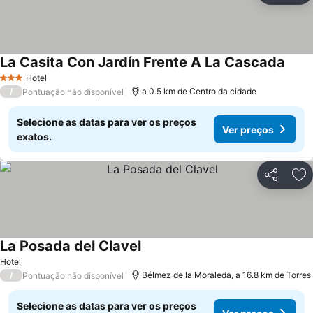
La Casita Con Jardín Frente A La Cascada
Hotel
3 Estrelas
/
a 0.5 km de Centro da cidade
Pontuação não disponível
Selecione as datas para ver os preços
Ver preços
exatos.
Partilhar
Ad
La Posada del Clavel
Hotel
/
Bélmez de la Moraleda, a 16.8 km de Torres
Pontuação não disponível
Selecione as datas para ver os preços