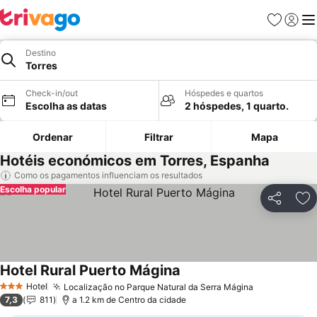
Favoritos
Iniciar
Me
Destino
Torres
Check-in/out
Hóspedes e quartos
Escolha as datas
2 hóspedes, 1 quarto.
Ordenar
Filtrar
Mapa
Hotéis económicos em Torres, Espanha
Como os pagamentos influenciam os resultados
Escolha popular
Partilhar
Ad
Hotel Rural Puerto Mágina
Hotel
Localização no Parque Natural da Serra Mágina
3 Estrelas
7,3
811
a 1.2 km de Centro da cidade