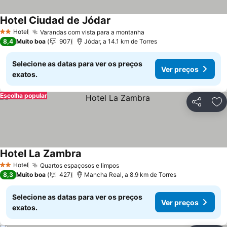
Hotel Ciudad de Jódar
Hotel
Varandas com vista para a montanha
2 Estrelas
8,4
Muito boa
907
Jódar, a 14.1 km de Torres
Selecione as datas para ver os preços
Ver preços
exatos.
Escolha popular
Partilhar
Ad
Hotel La Zambra
Hotel
Quartos espaçosos e limpos
2 Estrelas
8,3
Muito boa
427
Mancha Real, a 8.9 km de Torres
Selecione as datas para ver os preços
Ver preços
exatos.