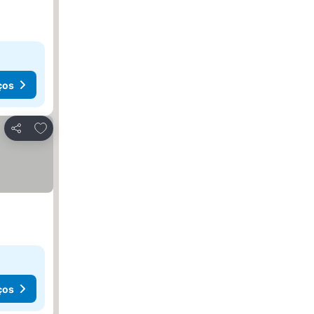
ços
Adicionar aos favoritos
Partilhar
ços