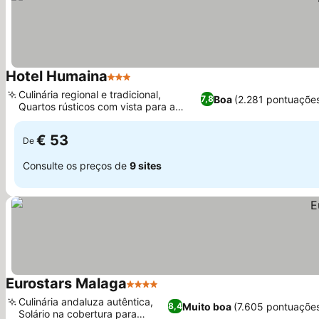
Hotel Humaina
3 Estrelas
Ver preços
Culinária regional e tradicional,
Boa
(2.281 pontuaçõe
7,8
Quartos rústicos com vista para a
Ver preços
montanha
€ 53
De
Consulte os preços de
9 sites
Eurostars Malaga
4 Estrelas
Ver preços
Culinária andaluza autêntica,
Muito boa
(7.605 pontuaçõe
8,4
Solário na cobertura para