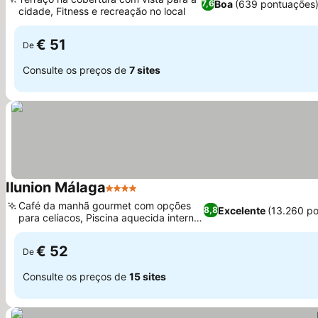
Boa
(639 pontuações
7,6
cidade, Fitness e recreação no local
Ver preços
€ 51
De
Consulte os preços de
7 sites
Ilunion Málaga
4 Estrelas
Ver preços
Café da manhã gourmet com opções
Excelente
(13.260 p
8,8
para celíacos, Piscina aquecida interna
Ver preços
e externa
€ 52
De
Consulte os preços de
15 sites