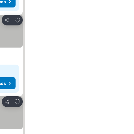
ços
Adicionar aos favoritos
Partilhar
ços
Adicionar aos favoritos
Partilhar