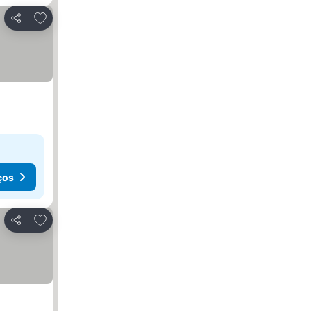
Adicionar aos favoritos
Partilhar
ços
Adicionar aos favoritos
Partilhar