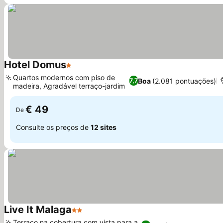
Hotel Domus
1 Estrelas
Ver preços
Quartos modernos com piso de
Boa
(2.081 pontuações)
7,7
madeira, Agradável terraço-jardim
Ver preços
€ 49
De
Consulte os preços de
12 sites
Live It Malaga
2 Estrelas
Ver preços
Terraço na cobertura com vista para a