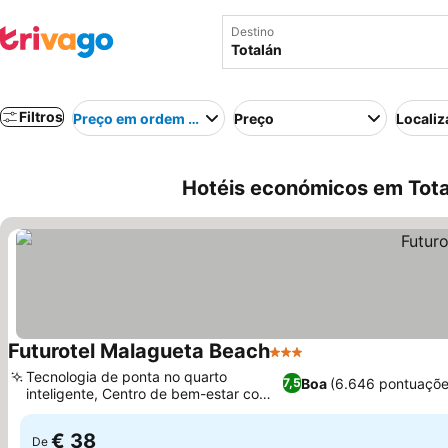
Destino
Filtros
Preço em ordem crescente
Preço
Localiz
Hotéis económicos em Tota
Futurotel Malagueta Beach
3 Estrelas
Ver preços
Tecnologia de ponta no quarto
Boa
(6.646 pontuaçõe
7,5
inteligente, Centro de bem-estar com
Ver preços
jacuzzi
€ 38
De