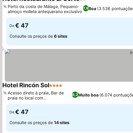
2 Estrelas
Ver preços
Perto da costa de Málaga, Pequeno-
Boa
(3.536 pontuaçõe
7,9
almoço mollete antequerano exclusivo
Ver preços
€ 47
De
Consulte os preços de
6 sites
Hotel Rincón Sol
4 Estrelas
Ver preços
Acesso direto à praia, Bar de
Muito boa
(6.074 pontuaçõ
8,2
praia no local com
Ver preços
espreguiçadeiras
€ 47
De
Consulte os preços de
14 sites