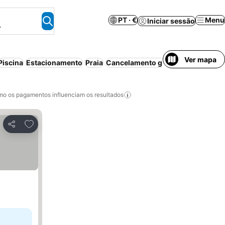
PT · €
Menu
Iniciar sessão
.
Ver mapa
Piscina
Estacionamento
Praia
Cancelamento gratuito
o os pagamentos influenciam os resultados
Adicionar aos favoritos
Partilhar