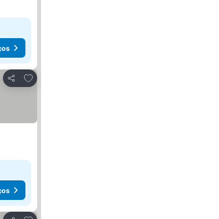
ços
Adicionar aos favoritos
Partilhar
ços