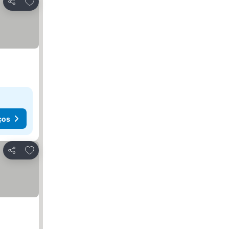
Adicionar aos favoritos
Partilhar
ços
Adicionar aos favoritos
Partilhar