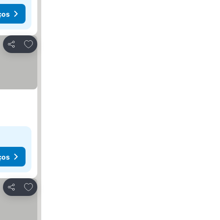
ços
Adicionar aos favoritos
Partilhar
ços
Adicionar aos favoritos
Partilhar