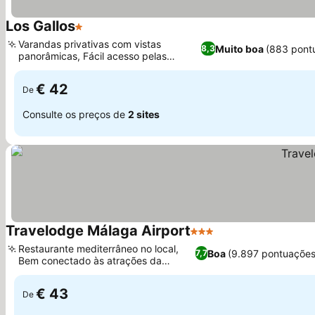
Los Gallos
1 Estrelas
Ver preços
Varandas privativas com vistas
Muito boa
(883 pont
8,3
panorâmicas, Fácil acesso pelas
Ver preços
principais rodovias
€ 42
De
Consulte os preços de
2 sites
Travelodge Málaga Airport
3 Estrelas
Ver preços
Restaurante mediterrâneo no local,
Boa
(9.897 pontuações
7,7
Bem conectado às atrações da
Ver preços
cidade
€ 43
De