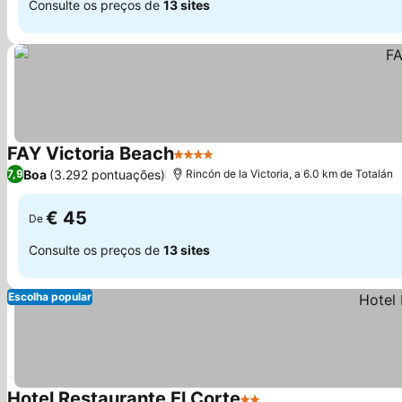
Consulte os preços de
13 sites
FAY Victoria Beach
4 Estrelas
Ver preços
Boa
(3.292 pontuações)
7,9
Rincón de la Victoria, a 6.0 km de Totalán
€ 45
De
Consulte os preços de
13 sites
Escolha popular
Hotel Restaurante El Corte