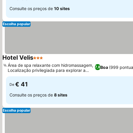
Consulte os preços de
10 sites
Escolha popular
Hotel Velis
3 Estrelas
Ver preços
Área de spa relaxante com hidromassagem,
Boa
(999 pontua
7,8
Localização privilegiada para explorar a
Ver preços
região
€ 41
De
Consulte os preços de
8 sites
Escolha popular