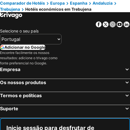
Comparador de Hotéis
Europa
Espanha
Andaluzia
Macià Doñana
Los Helechos
Trebujena
Hotéis económicos em Trebujena
La Carreña
Casa de las Especias
Hotel La Parra
Facebook
Twitter
Insta
Yo
Selecione o seu país
Adicionar no Google
Encontre facilmente os nossos
resultados: adicione o trivago como
fonte preferencial no Google.
Empresa
Os nossos produtos
Termos e políticas
Suporte
Inicie sessão para desfrutar de