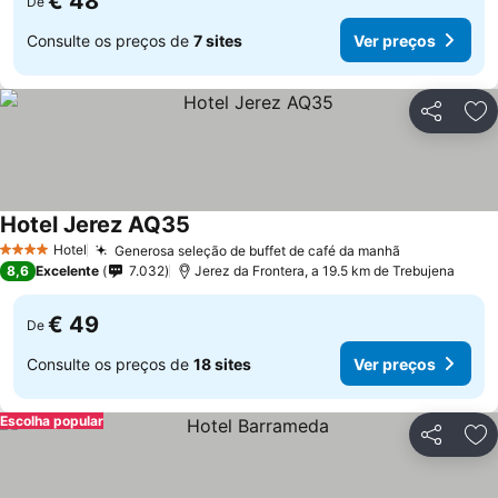
€ 48
De
Consulte os preços de
7 sites
Ver preços
Partilhar
Ad
Hotel Jerez AQ35
Hotel
Generosa seleção de buffet de café da manhã
4 Estrelas
8,6
Excelente
7.032
Jerez da Frontera, a 19.5 km de Trebujena
€ 49
De
Consulte os preços de
18 sites
Ver preços
Escolha popular
Partilhar
Ad