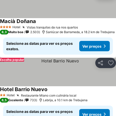
Macià Doñana
Hotel
Vistas tranquilas da rua nos quartos
4 Estrelas
8,3
Muito boa
2.503
Sanlúcar de Barrameda, a 18.2 km de Trebujena
Selecione as datas para ver os preços
Ver preços
exatos.
Escolha popular
Partilhar
Ad
Hotel Barrio Nuevo
Hotel
Restaurante Miano com culinária local
2 Estrelas
8,5
Excelente
733
Lebrija, a 10.1 km de Trebujena
Selecione as datas para ver os preços
Ver preços