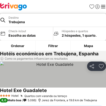
Favoritos
Iniciar
Me
Destino
Trebujena
Check-in/out
Hóspedes e quartos
Escolha as datas
2 hóspedes, 1 quarto.
Ordenar
Filtrar
Mapa
Hotéis económicos em Trebujena, Espanha
Como os pagamentos influenciam os resultados
Partilhar
Ad
Hotel Exe Guadalete
Hotel
Quartos com varanda ou terraço
4 Estrelas
8,0
Muito boa
5.066
Jerez da Frontera, a 19.6 km de Trebujena