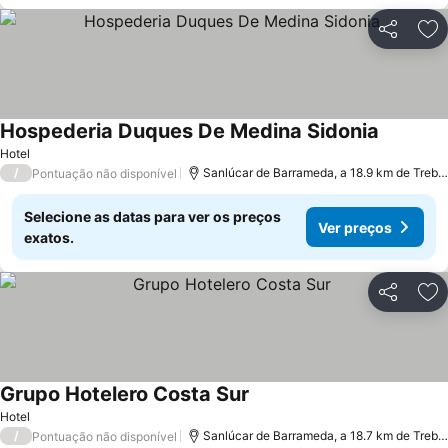
Partilhar
Ad
Hospederia Duques De Medina Sidonia
Hotel
/
Sanlúcar de Barrameda, a 18.9 km de Trebujena
Pontuação não disponível
Selecione as datas para ver os preços
Ver preços
exatos.
Partilhar
Ad
Grupo Hotelero Costa Sur
Hotel
/
Sanlúcar de Barrameda, a 18.7 km de Trebujena
Pontuação não disponível