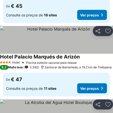
€ 45
De
Consulte os preços de
16 sites
Ver preços
Partilhar
Ad
Hotel Palacio Marqués de Arizón
Hotel
Piscina exterior sazonal para relaxar
4 Estrelas
8,2
Muito boa
3.392
Sanlúcar de Barrameda, a 19.2 km de Trebujena
€ 47
De
Consulte os preços de
11 sites
Ver preços
Partilhar
Ad