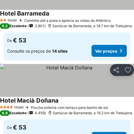
Hotel Barrameda
Hotel
Caminhe até a praia e aprecie as vistas do Atlântico
2 Estrelas
9,2
Excelente
3.801
Sanlúcar de Barrameda, a 18.7 km de Trebujena
€ 53
De
Consulte os preços de
14 sites
Ver preços
Partilhar
Ad
Hotel Macià Doñana
Hotel
Piscina externa com terraço para banho de sol
4 Estrelas
8,6
Excelente
4.459
Sanlúcar de Barrameda, a 18.2 km de Trebujena
€ 53
De