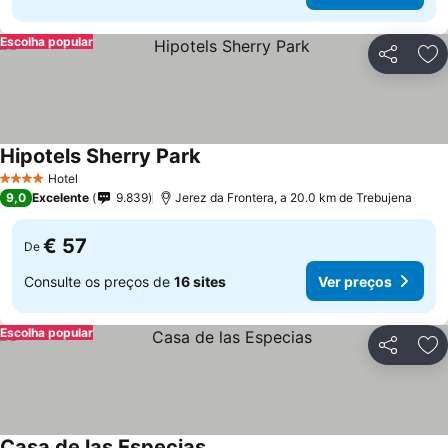
Escolha popular
Partilhar
Ad
Hipotels Sherry Park
Hotel
4 Estrelas
9,0
Excelente
9.839
Jerez da Frontera, a 20.0 km de Trebujena
€ 57
De
Consulte os preços de
16 sites
Ver preços
Escolha popular
Partilhar
Ad
Casa de las Especias