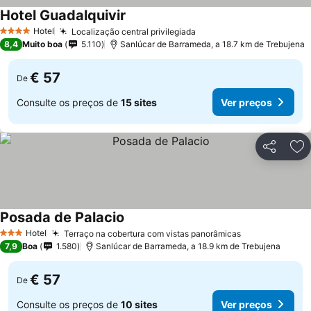
Hotel Guadalquivir
Hotel
Localização central privilegiada
4 Estrelas
8,4
Muito boa
5.110
Sanlúcar de Barrameda, a 18.7 km de Trebujena
€ 57
De
Consulte os preços de
15 sites
Ver preços
Partilhar
Ad
Posada de Palacio
Hotel
Terraço na cobertura com vistas panorâmicas
3 Estrelas
7,9
Boa
1.580
Sanlúcar de Barrameda, a 18.9 km de Trebujena
€ 57
De
Consulte os preços de
10 sites
Ver preços