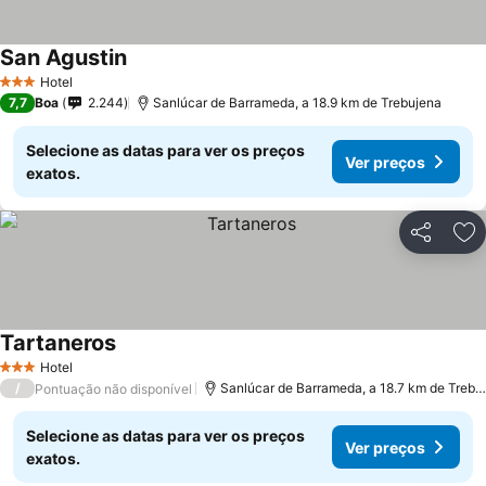
San Agustin
Hotel
3 Estrelas
7,7
Boa
2.244
Sanlúcar de Barrameda, a 18.9 km de Trebujena
Selecione as datas para ver os preços
Ver preços
exatos.
Partilhar
Ad
Tartaneros
Hotel
3 Estrelas
/
Sanlúcar de Barrameda, a 18.7 km de Trebujena
Pontuação não disponível
Selecione as datas para ver os preços
Ver preços
exatos.