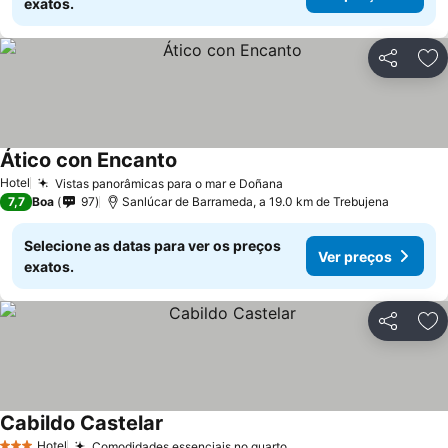
exatos.
Partilhar
Ad
Ático con Encanto
Hotel
Vistas panorâmicas para o mar e Doñana
7,7
Boa
97
Sanlúcar de Barrameda, a 19.0 km de Trebujena
Selecione as datas para ver os preços
Ver preços
exatos.
Partilhar
Ad
Cabildo Castelar
Hotel
Comodidades essenciais no quarto