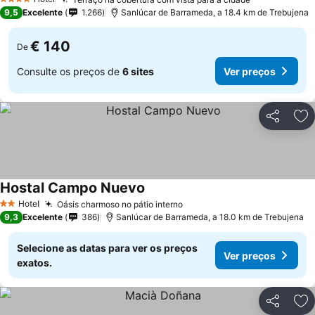
4 Estrelas
9,5
Excelente
1.266
Sanlúcar de Barrameda, a 18.4 km de Trebujena
€ 140
De
Consulte os preços de
6 sites
Ver preços
Partilhar
Ad
Hostal Campo Nuevo
Hotel
Oásis charmoso no pátio interno
2 Estrelas
9,3
Excelente
386
Sanlúcar de Barrameda, a 18.0 km de Trebujena
Selecione as datas para ver os preços
Ver preços
exatos.
Partilhar
Ad