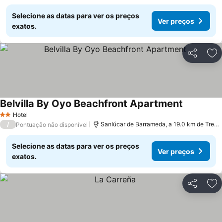
Selecione as datas para ver os preços
Ver preços
exatos.
Partilhar
Ad
Belvilla By Oyo Beachfront Apartment
Hotel
2 Estrelas
/
Sanlúcar de Barrameda, a 19.0 km de Trebujena
Pontuação não disponível
Selecione as datas para ver os preços
Ver preços
exatos.
Partilhar
Ad