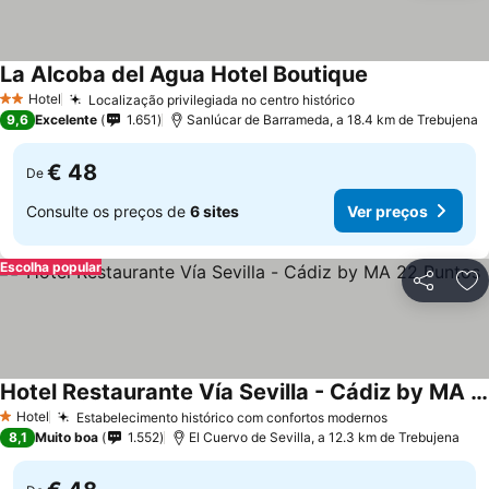
La Alcoba del Agua Hotel Boutique
Hotel
Localização privilegiada no centro histórico
2 Estrelas
9,6
Excelente
1.651
Sanlúcar de Barrameda, a 18.4 km de Trebujena
€ 48
De
Consulte os preços de
6 sites
Ver preços
Escolha popular
Partilhar
Ad
Hotel Restaurante Vía Sevilla - Cádiz by MA 22 Puntos
Hotel
Estabelecimento histórico com confortos modernos
1 Estrelas
8,1
Muito boa
1.552
El Cuervo de Sevilla, a 12.3 km de Trebujena