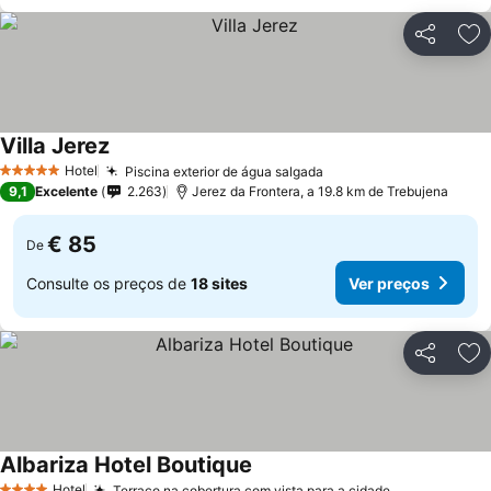
Partilhar
Ad
Villa Jerez
Hotel
Piscina exterior de água salgada
5 Estrelas
9,1
Excelente
2.263
Jerez da Frontera, a 19.8 km de Trebujena
€ 85
De
Consulte os preços de
18 sites
Ver preços
Partilhar
Ad
Albariza Hotel Boutique
Hotel
Terraço na cobertura com vista para a cidade