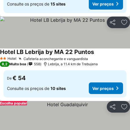
Consulte os preços de
15 sites
Ver preços
Partilhar
Ad
Hotel LB Lebrija by MA 22 Puntos
Hotel
Cafeteria aconchegante e vanguardista
2 Estrelas
8,2
Muito boa
558
Lebrija, a 11.4 km de Trebujena
€ 54
De
Consulte os preços de
10 sites
Ver preços
Escolha popular
Partilhar
Ad