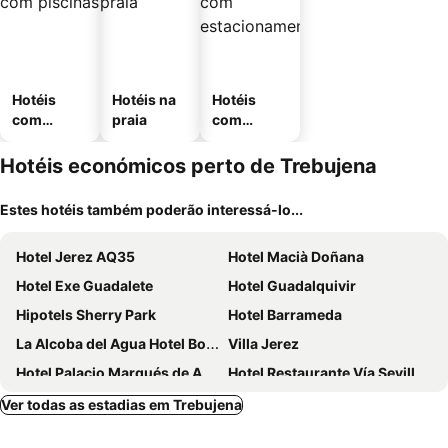
Hotéis
Hotéis na
Hotéis
com
praia
com
piscinas
estaciona
mento
Hotéis económicos perto de Trebujena
Estes hotéis também poderão interessá-lo...
Hotel Jerez AQ35
Hotel Macià Doñana
Hotel Exe Guadalete
Hotel Guadalquivir
Hipotels Sherry Park
Hotel Barrameda
La Alcoba del Agua Hotel Boutique
Villa Jerez
Hotel Palacio Marqués de Arizón
Hotel Restaurante Vía Sevilla - Cádiz by MA 22 Puntos
Hotel LB Lebrija by MA 22 Puntos
Posada de Palacio
Ver todas as estadias em Trebujena
Hotel Barrio Nuevo
Albariza Hotel Boutique