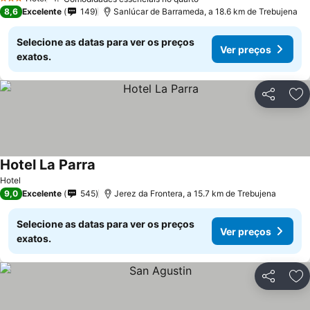
3 Estrelas
8,6
Excelente
149
Sanlúcar de Barrameda, a 18.6 km de Trebujena
Selecione as datas para ver os preços
Ver preços
exatos.
Partilhar
Ad
Hotel La Parra
Hotel
9,0
Excelente
545
Jerez da Frontera, a 15.7 km de Trebujena
Selecione as datas para ver os preços
Ver preços
exatos.
Partilhar
Ad