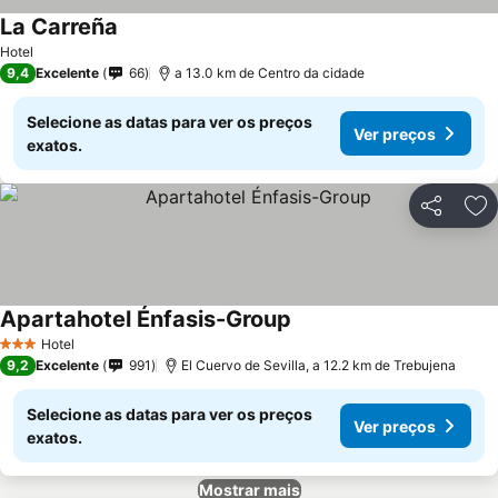
La Carreña
Hotel
9,4
Excelente
66
a 13.0 km de Centro da cidade
Selecione as datas para ver os preços
Ver preços
exatos.
Partilhar
Ad
Apartahotel Énfasis-Group
Hotel
3 Estrelas
9,2
Excelente
991
El Cuervo de Sevilla, a 12.2 km de Trebujena
Selecione as datas para ver os preços
Ver preços
exatos.
Mostrar mais