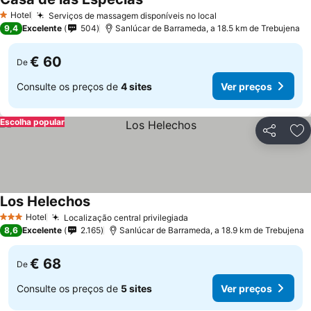
Hotel
Serviços de massagem disponíveis no local
1 Estrelas
9,4
Excelente
504
Sanlúcar de Barrameda, a 18.5 km de Trebujena
€ 60
De
Consulte os preços de
4 sites
Ver preços
Escolha popular
Partilhar
Ad
Los Helechos
Hotel
Localização central privilegiada
3 Estrelas
8,6
Excelente
2.165
Sanlúcar de Barrameda, a 18.9 km de Trebujena
€ 68
De
Consulte os preços de
5 sites
Ver preços