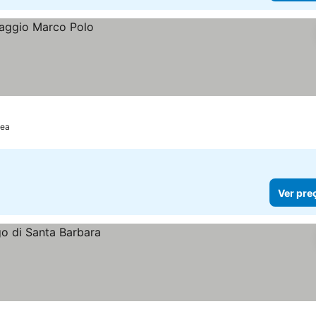
pea
Ver pre