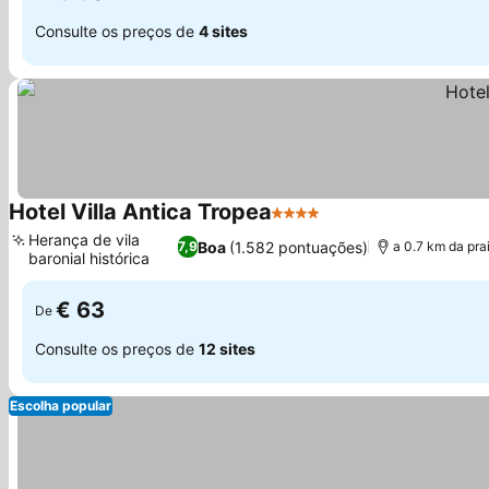
Consulte os preços de
4 sites
Hotel Villa Antica Tropea
4 Estrelas
Ver preços
Herança de vila
Boa
(1.582 pontuações)
7,9
a 0.7 km da pra
baronial histórica
Ver preços
€ 63
De
Consulte os preços de
12 sites
Escolha popular