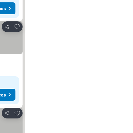
ços
Adicionar aos favoritos
Partilhar
ços
Adicionar aos favoritos
Partilhar