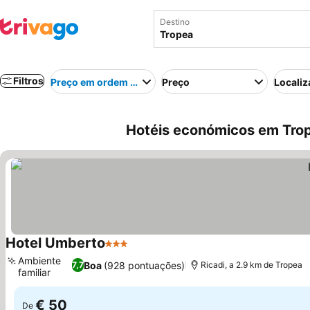
Destino
Filtros
Preço em ordem crescente
Preço
Localiz
Hotéis económicos em Trope
Hotel Umberto
3 Estrelas
Ver preços
Ambiente
Boa
(928 pontuações)
7,7
Ricadi, a 2.9 km de Tropea
familiar
Ver preços
€ 50
De