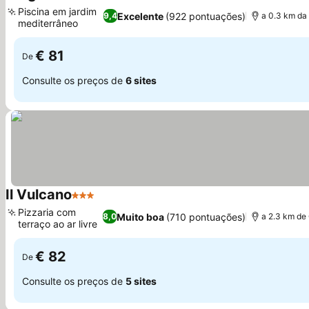
4 Estrelas
Ver preços
Piscina em jardim
Excelente
(922 pontuações)
9,4
a 0.3 km da 
mediterrâneo
Ver preços
€ 81
De
Consulte os preços de
6 sites
Il Vulcano
3 Estrelas
Ver preços
Pizzaria com
Muito boa
(710 pontuações)
8,0
a 2.3 km de
terraço ao ar livre
Ver preços
€ 82
De
Consulte os preços de
5 sites