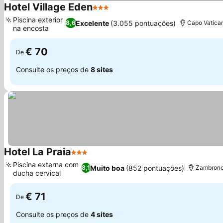
Hotel Village Eden
3 Estrelas
Ver preços
Piscina exterior
Excelente
(3.055 pontuações)
8,6
Capo Vatican
na encosta
Ver preços
€ 70
De
Consulte os preços de
8 sites
Hotel La Praia
3 Estrelas
Ver preços
Piscina externa com
Muito boa
(852 pontuações)
8,1
Zambrone,
ducha cervical
Ver preços
€ 71
De
Consulte os preços de
4 sites