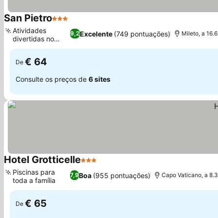
San Pietro
3 Estrelas
Ver preços
Atividades
Excelente
(749 pontuações)
9,2
Mileto, a 16.
divertidas no
Ver preços
local
€ 64
De
Consulte os preços de
6 sites
Hotel Grotticelle
3 Estrelas
Ver preços
Piscinas para
Boa
(955 pontuações)
7,9
Capo Vaticano, a 8.
toda a família
Ver preços
€ 65
De