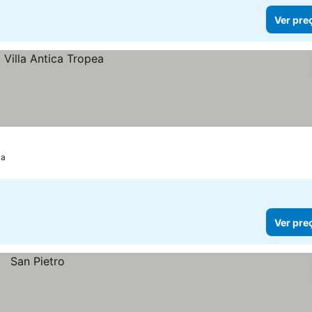
Ver pre
ia
Ver pre