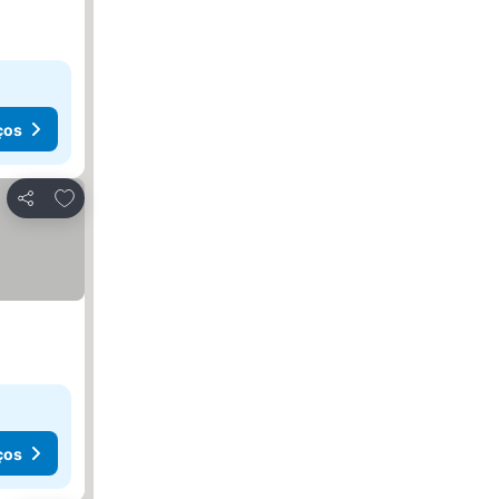
ços
Adicionar aos favoritos
Partilhar
ços