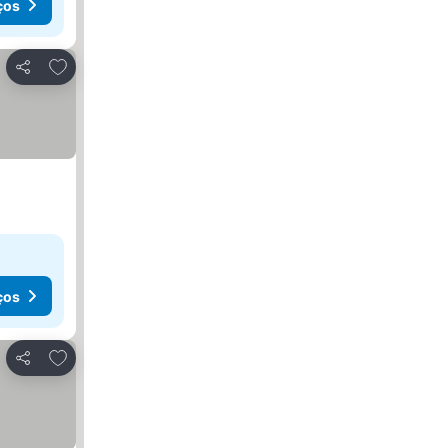
ços
Adicionar aos favoritos
Partilhar
ços
Adicionar aos favoritos
Partilhar