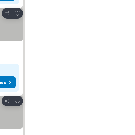
Adicionar aos favoritos
Partilhar
ços
Adicionar aos favoritos
Partilhar