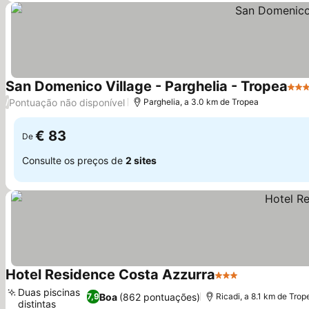
San Domenico Village - Parghelia - Tropea
3 Es
Pontuação não disponível
/
Parghelia, a 3.0 km de Tropea
€ 83
De
Consulte os preços de
2 sites
Hotel Residence Costa Azzurra
3 Estrelas
Ver preços
Duas piscinas
Boa
(862 pontuações)
7,9
Ricadi, a 8.1 km de Trop
distintas