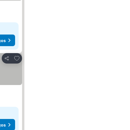
ços
Adicionar aos favoritos
Partilhar
ços