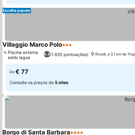
Escolha popular
Villaggio Marco Polo
3 Estrelas
Ver preços
Piscina externa
(1.920 pontuações)
6,9
Ricadi, a 3.1 km de Tro
estilo lagoa
Ver preços
€ 77
De
Consulte os preços de
5 sites
Borgo di Santa Barbara