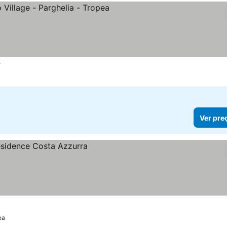
trelas
Ver preços
Ver pre
ea