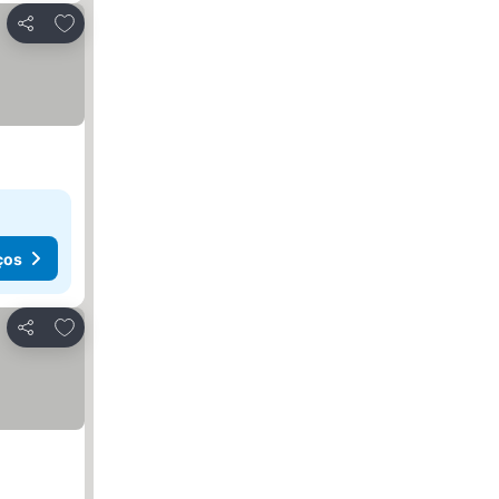
Adicionar aos favoritos
Partilhar
ços
Adicionar aos favoritos
Partilhar