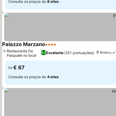
Consulte os preços de
8 sites
Palazzo Marzano
4 Estrelas
Ver preços
Restaurante Da
Excelente
(251 pontuações)
9,2
Briatico, a
Pasquale no local
Ver preços
€ 67
De
Consulte os preços de
4 sites