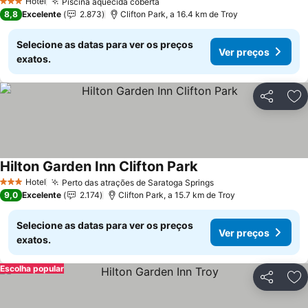
Hotel
Piscina aquecida coberta
3 Estrelas
8,8
Excelente
2.873
Clifton Park, a 16.4 km de Troy
Selecione as datas para ver os preços
Ver preços
exatos.
Partilhar
Ad
Hilton Garden Inn Clifton Park
Hotel
Perto das atrações de Saratoga Springs
3 Estrelas
9,0
Excelente
2.174
Clifton Park, a 15.7 km de Troy
Selecione as datas para ver os preços
Ver preços
exatos.
Escolha popular
Partilhar
Ad