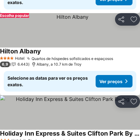
exatos.
Escolha popular
Partilhar
Ad
Hilton Albany
Hotel
Quartos de hóspedes sofisticados e espaçosos
4 Estrelas
6,9
6.443
Albany, a 10.7 km de Troy
Selecione as datas para ver os preços
Ver preços
exatos.
Partilhar
Ad
Holiday Inn Express & Suites Clifton Park By Ihg