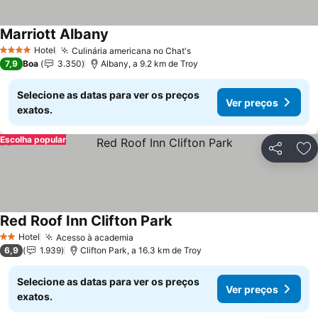
Marriott Albany
Hotel
Culinária americana no Chat's
4 Estrelas
7,9
Boa
3.350
Albany, a 9.2 km de Troy
Selecione as datas para ver os preços
Ver preços
exatos.
Escolha popular
Partilhar
Ad
Red Roof Inn Clifton Park
Hotel
Acesso à academia
2 Estrelas
6,9
1.939
Clifton Park, a 16.3 km de Troy
Selecione as datas para ver os preços
Ver preços
exatos.