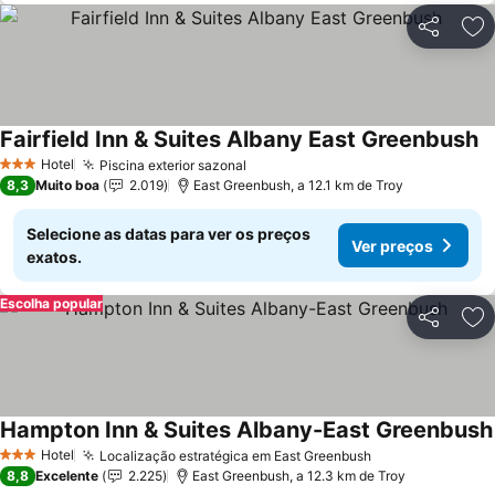
Partilhar
Ad
Fairfield Inn & Suites Albany East Greenbush
Hotel
Piscina exterior sazonal
3 Estrelas
8,3
Muito boa
2.019
East Greenbush, a 12.1 km de Troy
Selecione as datas para ver os preços
Ver preços
exatos.
Escolha popular
Partilhar
Ad
Hampton Inn & Suites Albany-East Greenbush
Hotel
Localização estratégica em East Greenbush
3 Estrelas
8,8
Excelente
2.225
East Greenbush, a 12.3 km de Troy