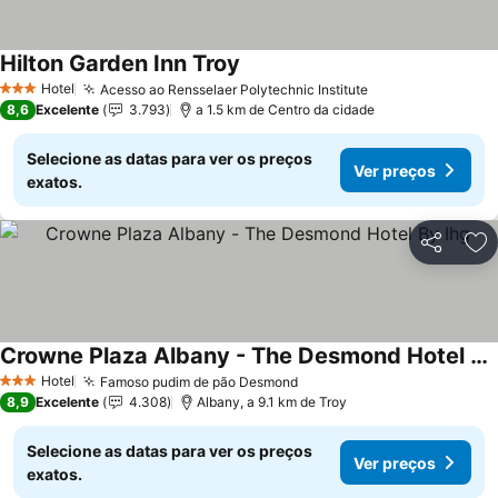
Hilton Garden Inn Troy
Hotel
Acesso ao Rensselaer Polytechnic Institute
3 Estrelas
8,6
Excelente
3.793
a 1.5 km de Centro da cidade
Selecione as datas para ver os preços
Ver preços
exatos.
Partilhar
Ad
Crowne Plaza Albany - The Desmond Hotel By Ihg
Hotel
Famoso pudim de pão Desmond
3 Estrelas
8,9
Excelente
4.308
Albany, a 9.1 km de Troy
Selecione as datas para ver os preços
Ver preços
exatos.