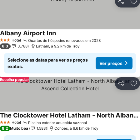
Partilhar
Ad
Albany Airport Inn
Hotel
Quartos de hóspedes renovados em 2023
3 Estrelas
6,3
3.788
Latham, a 9.2 km de Troy
Selecione as datas para ver os preços
Ver preços
exatos.
Escolha popular
Partilhar
Ad
The Clocktower Hotel Latham - North Albany, an Ascend Collection Hotel
Hotel
Piscina exterior aquecida sazonal
3 Estrelas
8,2
Muito boa
1.583
Cohoes, a 6.6 km de Troy