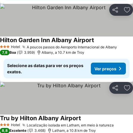
Partilhar
Ad
Hilton Garden Inn Albany Airport
Hotel
A poucos passos do Aeroporto Internacional de Albany
3 Estrelas
7,8
Boa
3.959
Albany, a 10.7 km de Troy
Selecione as datas para ver os preços
Ver preços
exatos.
Partilhar
Ad
Tru by Hilton Albany Airport
Hotel
Localização isolada em Latham, em meio à natureza
3 Estrelas
8,8
Excelente
3.468
Latham, a 10.8 km de Troy