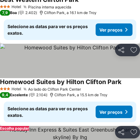
Hotel
Piscina interna aquecida
3 Estrelas
7,9
Boa
2.402
Clifton Park, a 16.1 km de Troy
Selecione as datas para ver os preços
Ver preços
exatos.
Partilhar
Ad
Homewood Suites by Hilton Clifton Park
Hotel
Ao lado do Clifton Park Center
3 Estrelas
9,4
Excelente
2.104
Clifton Park, a 15.5 km de Troy
Selecione as datas para ver os preços
Ver preços
exatos.
Escolha popular
Partilhar
Ad