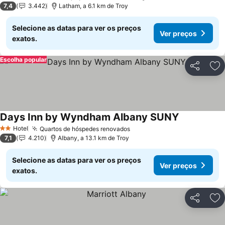
7,4
3.442
Latham, a 6.1 km de Troy
Selecione as datas para ver os preços
Ver preços
exatos.
Escolha popular
Partilhar
Ad
Days Inn by Wyndham Albany SUNY
Hotel
Quartos de hóspedes renovados
2 Estrelas
7,1
4.210
Albany, a 13.1 km de Troy
Selecione as datas para ver os preços
Ver preços
exatos.
Partilhar
Ad