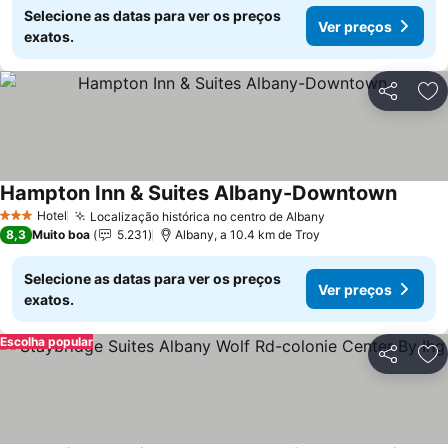
Selecione as datas para ver os preços
Ver preços
exatos.
Partilhar
Ad
Hampton Inn & Suites Albany-Downtown
Hotel
Localização histórica no centro de Albany
3 Estrelas
8,3
Muito boa
5.231
Albany, a 10.4 km de Troy
Selecione as datas para ver os preços
Ver preços
exatos.
Escolha popular
Partilhar
Ad