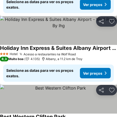
Selecione as datas para ver os preços
Ver preços
exatos.
Partilhar
Ad
Holiday Inn Express & Suites Albany Airport - Wolf Road By Ihg
Hotel
Acesso a restaurantes na Wolf Road
3 Estrelas
8,3
Muito boa
4.135
Albany, a 11.2 km de Troy
Selecione as datas para ver os preços
Ver preços
exatos.
Partilhar
Ad
Best Western Clifton Park