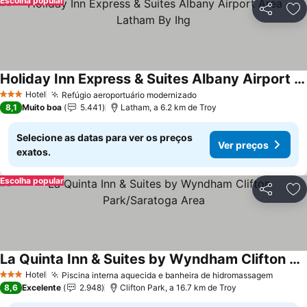
Escolha popular
Partilhar
Ad
Holiday Inn Express & Suites Albany Airport Area - Latham By Ihg
Hotel
Refúgio aeroportuário modernizado
3 Estrelas
8,1
Muito boa
5.441
Latham, a 6.2 km de Troy
Selecione as datas para ver os preços
Ver preços
exatos.
Escolha popular
Partilhar
Ad
La Quinta Inn & Suites by Wyndham Clifton Park/Saratoga Area
Hotel
Piscina interna aquecida e banheira de hidromassagem
3 Estrelas
8,6
Excelente
2.948
Clifton Park, a 16.7 km de Troy