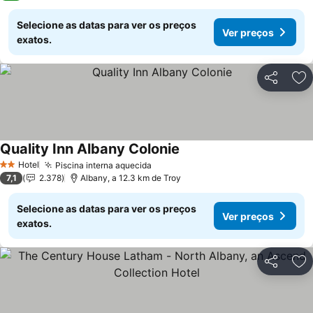
Selecione as datas para ver os preços
Ver preços
exatos.
Partilhar
Ad
Quality Inn Albany Colonie
Hotel
Piscina interna aquecida
2 Estrelas
7,1
2.378
Albany, a 12.3 km de Troy
Selecione as datas para ver os preços
Ver preços
exatos.
Partilhar
Ad