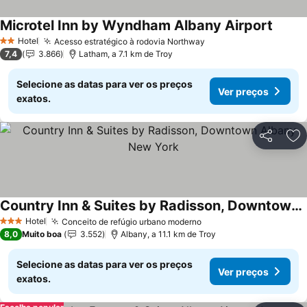
Microtel Inn by Wyndham Albany Airport
Hotel
Acesso estratégico à rodovia Northway
2 Estrelas
7,4
3.866
Latham, a 7.1 km de Troy
Selecione as datas para ver os preços
Ver preços
exatos.
Partilhar
Ad
Country Inn & Suites by Radisson, Downtown Albany New York
Hotel
Conceito de refúgio urbano moderno
3 Estrelas
8,0
Muito boa
3.552
Albany, a 11.1 km de Troy
Selecione as datas para ver os preços
Ver preços
exatos.