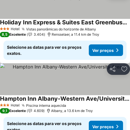
Holiday Inn Express & Suites East Greenbush(albany-skyline) By Ihg
Hotel
Vistas panorâmicas do horizonte de Albany
3 Estrelas
8,5
Excelente
3.404
Rensselaer, a 11.4 km de Troy
Selecione as datas para ver os preços
Ver preços
exatos.
Partilhar
Ad
Hampton Inn Albany-Western Ave/University Area
Hotel
Piscina interna aquecida
3 Estrelas
9,1
Excelente
4.609
Albany, a 13.6 km de Troy
Selecione as datas para ver os preços
Ver preços
exatos.