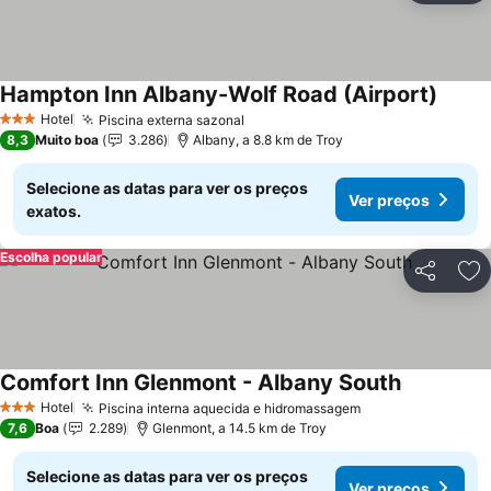
Hampton Inn Albany-Wolf Road (Airport)
Hotel
Piscina externa sazonal
3 Estrelas
8,3
Muito boa
3.286
Albany, a 8.8 km de Troy
Selecione as datas para ver os preços
Ver preços
exatos.
Escolha popular
Partilhar
Ad
Comfort Inn Glenmont - Albany South
Hotel
Piscina interna aquecida e hidromassagem
3 Estrelas
7,6
Boa
2.289
Glenmont, a 14.5 km de Troy
Selecione as datas para ver os preços
Ver preços