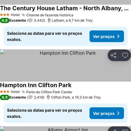
The Century House Latham - North Albany, an Ascend Collection Hotel
Hotel
Charme de fazenda histórica
3 Estrelas
8,8
Excelente
3.442
Latham, a 6.7 km de Troy
Selecione as datas para ver os preços
Ver preços
exatos.
Partilhar
Ad
Hampton Inn Clifton Park
Hotel
Perto do Clifton Park Center
3 Estrelas
8,9
Excelente
2.419
Clifton Park, a 16.3 km de Troy
Selecione as datas para ver os preços
Ver preços
exatos.