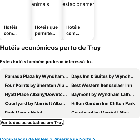
Hotéis
Hotéis que
Hotéis
com
permitem
com
piscinas
animais
estaciona
mento
Hotéis económicos perto de Troy
Estes hotéis também poderão interessá-lo...
Ramada Plaza by Wyndham Albany
Days Inn & Suites by Wyndham Albany
Four Points by Sheraton Albany
Best Western Rensselaer Inn
Hyatt Place Albany/Downtown
Baymont by Wyndham Latham Albany Airport
Courtyard by Marriott Albany Thruway
Hilton Garden Inn Clifton Park
Park Manor Hotel
Courtyard by Marriott Albany Clifton Park
Red Roof Inn Clifton Park
Holiday Inn Express & Suites Clifton Park By Ihg
Ver todas as estadias em Troy
Comparador de Hotéis
América do Norte