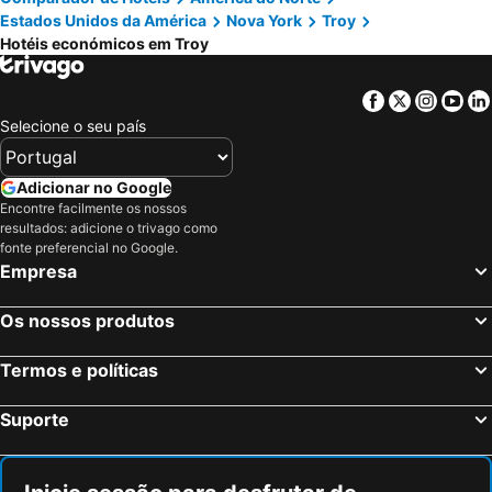
Estados Unidos da América
Nova York
Troy
Hotéis económicos em Troy
Facebook
Twitter
Insta
Yo
Selecione o seu país
Adicionar no Google
Encontre facilmente os nossos
resultados: adicione o trivago como
fonte preferencial no Google.
Empresa
Os nossos produtos
Termos e políticas
Suporte