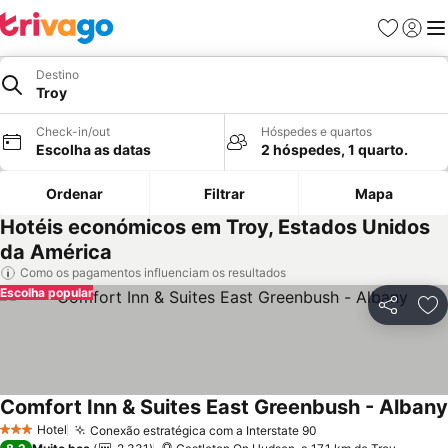
Favoritos
Iniciar
Me
Destino
Troy
Check-in/out
Hóspedes e quartos
Escolha as datas
2 hóspedes, 1 quarto.
Ordenar
Filtrar
Mapa
Hotéis económicos em Troy, Estados Unidos
da América
Como os pagamentos influenciam os resultados
Escolha popular
Partilhar
Ad
Comfort Inn & Suites East Greenbush - Albany
Hotel
Conexão estratégica com a Interstate 90
3 Estrelas