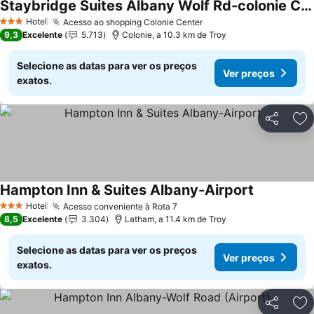
Staybridge Suites Albany Wolf Rd-colonie Center By Ihg
Hotel
Acesso ao shopping Colonie Center
3 Estrelas
9,3
Excelente
5.713
Colonie, a 10.3 km de Troy
Selecione as datas para ver os preços
Ver preços
exatos.
Partilhar
Ad
Hampton Inn & Suites Albany-Airport
Hotel
Acesso conveniente à Rota 7
3 Estrelas
8,5
Excelente
3.304
Latham, a 11.4 km de Troy
Selecione as datas para ver os preços
Ver preços
exatos.
Partilhar
Ad