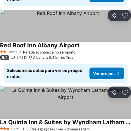
Partilhar
Ad
Red Roof Inn Albany Airport
Hotel
Parada econômica no aeroporto
2 Estrelas
6,4
2.721
Albany, a 9.4 km de Troy
Selecione as datas para ver os preços
Ver preços
exatos.
Partilhar
Ad
La Quinta Inn & Suites by Wyndham Latham Albany Airport
Hotel
Suítes espaçosas com hidromassagem
3 Estrelas