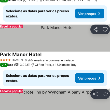
8,2
Muito boa
2.331
Castleton On Hudson, a 17.1 km de Troy
Selecione as datas para ver os preços
Ver preços
exatos.
Escolha popular
Partilhar
Ad
Park Manor Hotel
Hotel
Bistrô americano com menu variado
4 Estrelas
7,7
Boa
3.023
Clifton Park, a 15.9 km de Troy
Selecione as datas para ver os preços
Ver preços
exatos.
Escolha popular
Partilhar
Ad