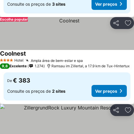
Consulte os preços de
3 sites
Ver preços
Escolha popular
Partilhar
Ad
Coolnest
Ver preços
Hotel
Ampla área de bem-estar e spa
Ver preços
4 Estrelas
9,8
Excelente
1.274
Ramsau im Zillertal, a 17.9 km de Tux-Hintertux
€ 383
De
Consulte os preços de
2 sites
Ver preços
Partilhar
Ad