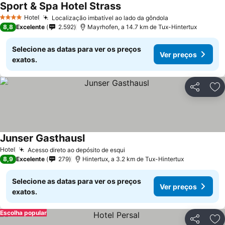
Sport & Spa Hotel Strass
Ver preços
Hotel
Localização imbatível ao lado da gôndola
Ver preços
4 Estrelas
8,8
Excelente
2.592
Mayrhofen, a 14.7 km de Tux-Hintertux
Selecione as datas para ver os preços
Ver preços
exatos.
Partilhar
Ad
Junser Gasthausl
Ver preços
Hotel
Acesso direto ao depósito de esqui
Ver preços
8,9
Excelente
279
Hintertux, a 3.2 km de Tux-Hintertux
Selecione as datas para ver os preços
Ver preços
exatos.
Escolha popular
Partilhar
Ad