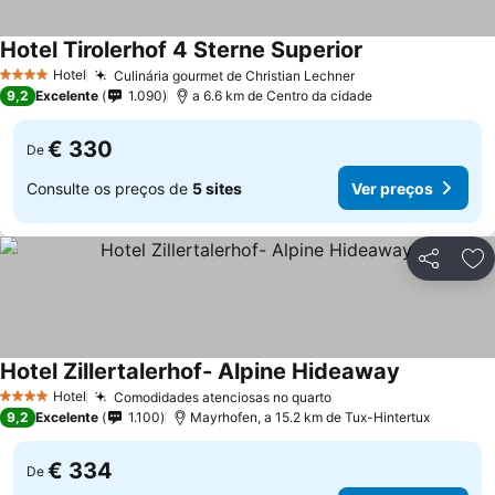
Hotel Tirolerhof 4 Sterne Superior
Ver preços
Hotel
Culinária gourmet de Christian Lechner
Ver preços
4 Estrelas
9,2
Excelente
1.090
a 6.6 km de Centro da cidade
€ 330
De
Consulte os preços de
5 sites
Ver preços
Partilhar
Ad
Hotel Zillertalerhof- Alpine Hideaway
Ver preços
Hotel
Comodidades atenciosas no quarto
Ver preços
4 Estrelas
9,2
Excelente
1.100
Mayrhofen, a 15.2 km de Tux-Hintertux
€ 334
De