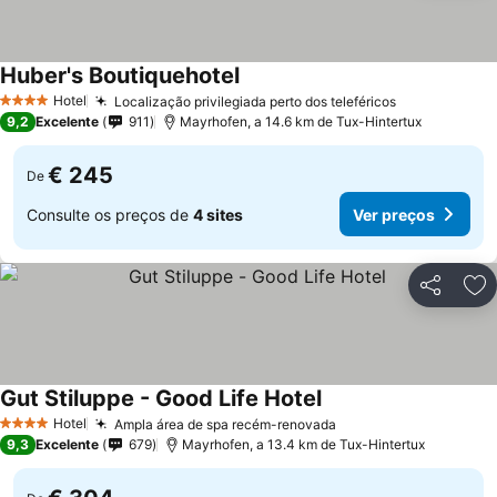
Huber's Boutiquehotel
Ver preços
Hotel
Localização privilegiada perto dos teleféricos
Ver preços
4 Estrelas
9,2
Excelente
911
Mayrhofen, a 14.6 km de Tux-Hintertux
€ 245
De
Consulte os preços de
4 sites
Ver preços
Partilhar
Ad
Gut Stiluppe - Good Life Hotel
Ver preços
Hotel
Ampla área de spa recém-renovada
Ver preços
4 Estrelas
9,3
Excelente
679
Mayrhofen, a 13.4 km de Tux-Hintertux