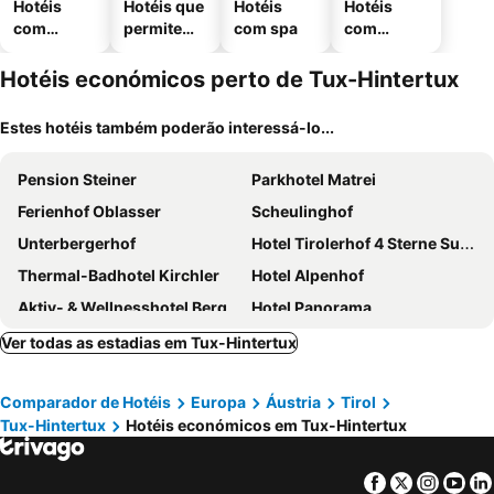
Hotéis
Hotéis que
Hotéis
Hotéis
com
permitem
com spa
com
piscinas
animais
estaciona
mento
Hotéis económicos perto de Tux-Hintertux
Estes hotéis também poderão interessá-lo...
Pension Steiner
Parkhotel Matrei
Ferienhof Oblasser
Scheulinghof
Unterbergerhof
Hotel Tirolerhof 4 Sterne Superior
Thermal-Badhotel Kirchler
Hotel Alpenhof
Aktiv- & Wellnesshotel Bergfried
Hotel Panorama
Hotel Bergkristall Zillertal
Hotel Ländenhof Superior
Ver todas as estadias em Tux-Hintertux
Hostel Chillertal
Mittenfeld
Comparador de Hotéis
Europa
Áustria
Tirol
ZillergrundRock Luxury Mountain Resort
St. Michael Alpin Retreat
Tux-Hintertux
Hotéis económicos em Tux-Hintertux
Gasthof Thanner
Smarthotel Brenner24
Theresa Wellness-Genießer-Hotel
Facebook
Twitter
Insta
Yo