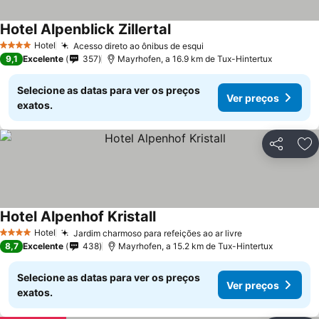
Hotel Alpenblick Zillertal
Ver preços
Hotel
Acesso direto ao ônibus de esqui
Ver preços
4 Estrelas
9,1
Excelente
357
Mayrhofen, a 16.9 km de Tux-Hintertux
Selecione as datas para ver os preços
Ver preços
exatos.
Partilhar
Ad
Hotel Alpenhof Kristall
Ver preços
Hotel
Jardim charmoso para refeições ao ar livre
Ver preços
4 Estrelas
8,7
Excelente
438
Mayrhofen, a 15.2 km de Tux-Hintertux
Selecione as datas para ver os preços
Ver preços
exatos.