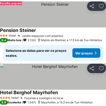
Escolha popular
Partilhar
Ad
Pension Steiner
Ver preços
Hotel
Jardim espaçoso com assentos
Ver preços
3 Estrelas
8,4
Muito boa
2.124
Matrei am Brenner, a 17.5 km de Tux-Hintertux
Selecione as datas para ver os preços
Ver preços
exatos.
Partilhar
Ad
Hotel Berghof Mayrhofen
Ver preços
Hotel
Fazenda e zoológico no local
Ver preços
4 Estrelas
8,6
Excelente
1.347
Mayrhofen, a 15.2 km de Tux-Hintertux