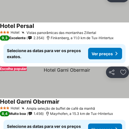
Hotel Persal
Ver preços
Hotel
Vistas panorâmicas das montanhas Zillertal
Ver preços
3 Estrelas
9,3
Excelente
2.354
Finkenberg, a 11.0 km de Tux-Hintertux
Selecione as datas para ver os preços
Ver preços
exatos.
Escolha popular
Partilhar
Ad
Hotel Garni Obermair
Ver preços
Hotel
Ampla seleção de buffet de café da manhã
Ver preços
3 Estrelas
8,4
Muito boa
1.456
Mayrhofen, a 15.3 km de Tux-Hintertux
Selecione as datas para ver os preços