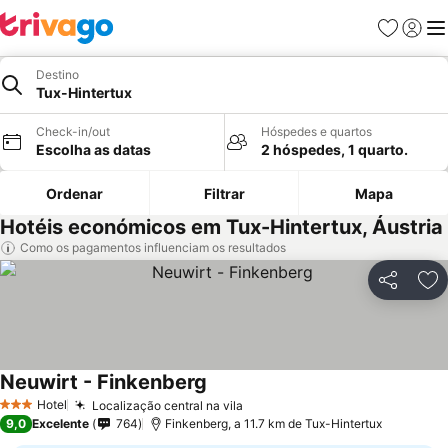
Favoritos
Iniciar
Me
Destino
Tux-Hintertux
Check-in/out
Hóspedes e quartos
Escolha as datas
2 hóspedes, 1 quarto.
Ordenar
Filtrar
Mapa
Hotéis económicos em Tux-Hintertux, Áustria
Como os pagamentos influenciam os resultados
Partilhar
Ad
Neuwirt - Finkenberg
Ver preços
Hotel
Localização central na vila
Ver preços
3 Estrelas
9,0
Excelente
764
Finkenberg, a 11.7 km de Tux-Hintertux