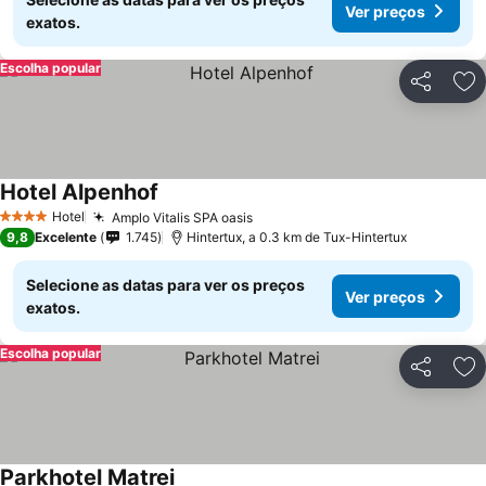
Ver preços
exatos.
Escolha popular
Partilhar
Ad
Hotel Alpenhof
Ver preços
Hotel
Amplo Vitalis SPA oasis
Ver preços
4 Estrelas
9,8
Excelente
1.745
Hintertux, a 0.3 km de Tux-Hintertux
Selecione as datas para ver os preços
Ver preços
exatos.
Escolha popular
Partilhar
Ad
Parkhotel Matrei