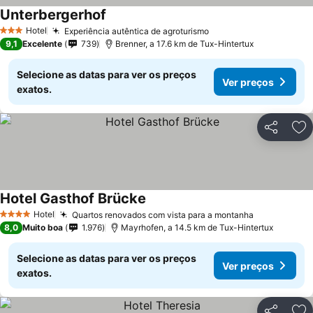
Unterbergerhof
Ver preços
Hotel
Experiência autêntica de agroturismo
Ver preços
3 Estrelas
9,1
Excelente
739
Brenner, a 17.6 km de Tux-Hintertux
Selecione as datas para ver os preços
Ver preços
exatos.
Partilhar
Ad
Hotel Gasthof Brücke
Ver preços
Hotel
Quartos renovados com vista para a montanha
Ver preços
4 Estrelas
8,0
Muito boa
1.976
Mayrhofen, a 14.5 km de Tux-Hintertux
Selecione as datas para ver os preços
Ver preços
exatos.