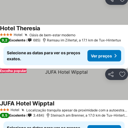
Partilhar
Ad
Hotel Theresia
Ver preços
Hotel
Oásis de bem-estar moderno
Ver preços
4 Estrelas
9,2
Excelente
685
Ramsau im Zillertal, a 17.1 km de Tux-Hintertux
Selecione as datas para ver os preços
Ver preços
exatos.
Escolha popular
Partilhar
Ad
JUFA Hotel Wipptal
Ver preços
Hotel
Localização tranquila apesar da proximidade com a autoestrada
3 Estrelas
8,5
Excelente
3.484
Steinach am Brenner, a 17.0 km de Tux-Hintertu
Selecione as datas para ver os preços