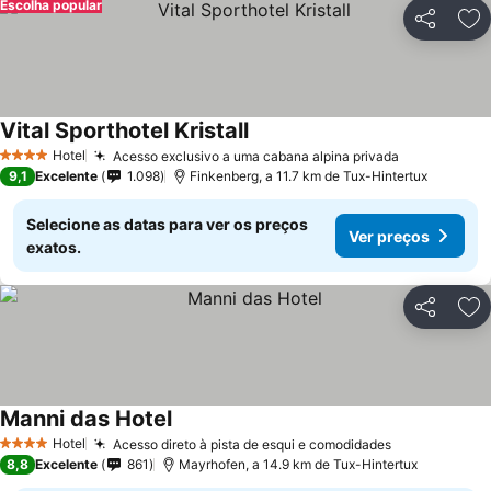
Escolha popular
Partilhar
Ad
Vital Sporthotel Kristall
Ver preços
Hotel
Acesso exclusivo a uma cabana alpina privada
Ver preços
4 Estrelas
9,1
Excelente
1.098
Finkenberg, a 11.7 km de Tux-Hintertux
Selecione as datas para ver os preços
Ver preços
exatos.
Partilhar
Ad
Manni das Hotel
Ver preços
Hotel
Acesso direto à pista de esqui e comodidades
Ver preços
4 Estrelas
8,8
Excelente
861
Mayrhofen, a 14.9 km de Tux-Hintertux