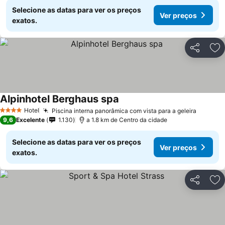
Selecione as datas para ver os preços
Ver preços
exatos.
Partilhar
Ad
Alpinhotel Berghaus spa
Ver preços
Hotel
Piscina interna panorâmica com vista para a geleira
Ver pre
4 Estrelas
9,6
Excelente
1.130
a 1.8 km de Centro da cidade
Selecione as datas para ver os preços
Ver preços
exatos.
Partilhar
Ad