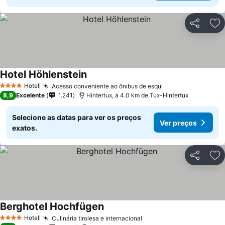
Partilhar
Ad
Hotel Höhlenstein
Ver preços
Hotel
Acesso conveniente ao ônibus de esqui
Ver preços
4 Estrelas
8,9
Excelente
1.241
Hintertux, a 4.0 km de Tux-Hintertux
Selecione as datas para ver os preços
Ver preços
exatos.
Partilhar
Ad
Berghotel Hochfügen
Ver preços
Hotel
Culinária tirolesa e internacional
Ver preços
4 Estrelas