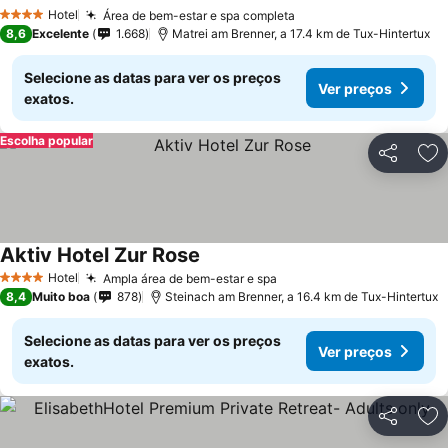
Ver preços
Hotel
Área de bem-estar e spa completa
Ver preços
4 Estrelas
8,6
Excelente
1.668
Matrei am Brenner, a 17.4 km de Tux-Hintertux
Selecione as datas para ver os preços
Ver preços
exatos.
Escolha popular
Partilhar
Ad
Aktiv Hotel Zur Rose
Ver preços
Hotel
Ampla área de bem-estar e spa
Ver preços
4 Estrelas
8,4
Muito boa
878
Steinach am Brenner, a 16.4 km de Tux-Hintertux
Selecione as datas para ver os preços
Ver preços
exatos.
Partilhar
Ad