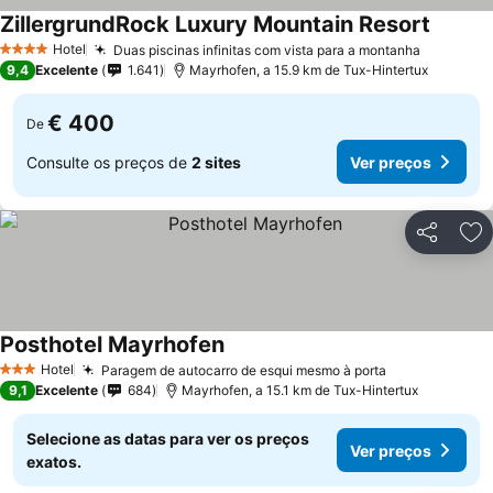
ZillergrundRock Luxury Mountain Resort
Ver pre
Hotel
Duas piscinas infinitas com vista para a montanha
Ver preç
4 Estrelas
9,4
Excelente
1.641
Mayrhofen, a 15.9 km de Tux-Hintertux
€ 400
De
Consulte os preços de
2 sites
Ver preços
Partilhar
Ad
Posthotel Mayrhofen
Ver preços
Hotel
Paragem de autocarro de esqui mesmo à porta
Ver preços
3 Estrelas
9,1
Excelente
684
Mayrhofen, a 15.1 km de Tux-Hintertux
Selecione as datas para ver os preços
Ver preços
exatos.