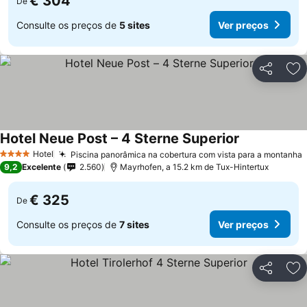
€ 304
De
Consulte os preços de
5 sites
Ver preços
Partilhar
Ad
Hotel Neue Post – 4 Sterne Superior
Ver preços
Hotel
Piscina panorâmica na cobertura com vista para a montanha
4 Estrelas
9,2
Excelente
2.560
Mayrhofen, a 15.2 km de Tux-Hintertux
€ 325
De
Consulte os preços de
7 sites
Ver preços
Partilhar
Ad