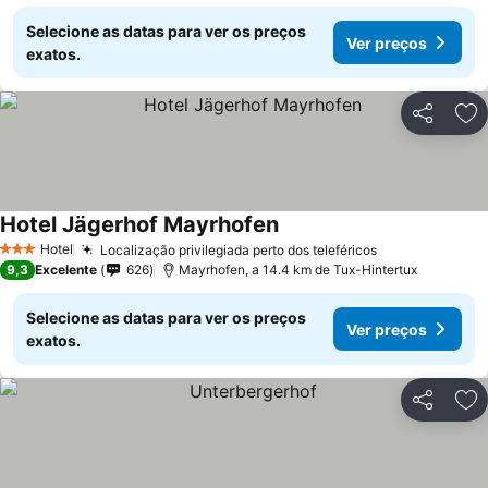
Selecione as datas para ver os preços
Ver preços
exatos.
Partilhar
Ad
Hotel Jägerhof Mayrhofen
Ver preços
Hotel
Localização privilegiada perto dos teleféricos
Ver preços
3 Estrelas
9,3
Excelente
626
Mayrhofen, a 14.4 km de Tux-Hintertux
Selecione as datas para ver os preços
Ver preços
exatos.
Partilhar
Ad