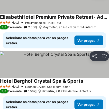
ElisabethHotel Premium Private Retreat- Adults only
Ver preços
Hotel
Proximidade ski-in/ski-out
Ver preços
4 Estrelas
9,3
Excelente
2.066
Mayrhofen, a 14.8 km de Tux-Hintertux
Selecione as datas para ver os preços
Ver preços
exatos.
Partilhar
Ad
Hotel Berghof Crystal Spa & Sports
Ver preços
Hotel
Extenso Crystal Spa e bem-estar
Ver preços
4 Estrelas
9,3
Excelente
1.582
Hintertux, a 0.2 km de Tux-Hintertux
Selecione as datas para ver os preços
Ver preços
exatos.