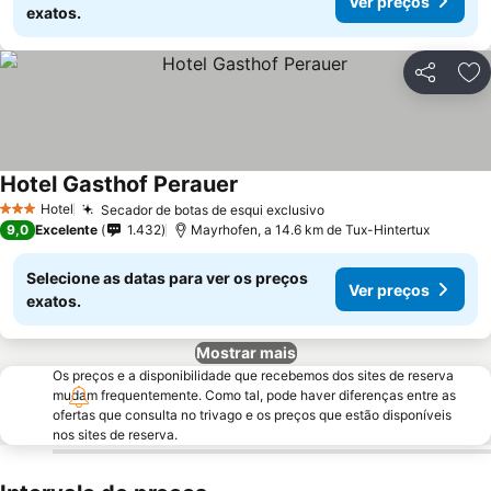
Ver preços
exatos.
Partilhar
Ad
Hotel Gasthof Perauer
Ver preços
Hotel
Secador de botas de esqui exclusivo
Ver preços
3 Estrelas
9,0
Excelente
1.432
Mayrhofen, a 14.6 km de Tux-Hintertux
Selecione as datas para ver os preços
Ver preços
exatos.
Mostrar mais
Os preços e a disponibilidade que recebemos dos sites de reserva
mudam frequentemente. Como tal, pode haver diferenças entre as
ofertas que consulta no trivago e os preços que estão disponíveis
nos sites de reserva.