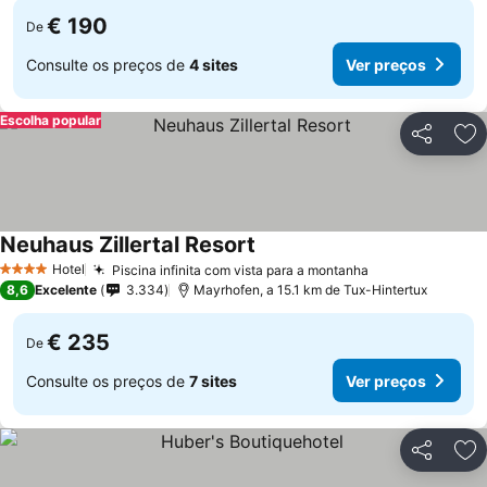
€ 190
De
Consulte os preços de
4 sites
Ver preços
Escolha popular
Partilhar
Ad
Neuhaus Zillertal Resort
Ver preços
Hotel
Piscina infinita com vista para a montanha
Ver preços
4 Estrelas
8,6
Excelente
3.334
Mayrhofen, a 15.1 km de Tux-Hintertux
€ 235
De
Consulte os preços de
7 sites
Ver preços
Partilhar
Ad