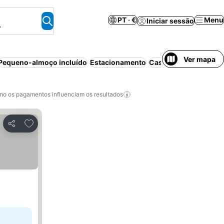
PT · €
Menu
Iniciar sessão
.
Ver mapa
Pequeno-almoço incluído
Estacionamento
Casa/apartamento int
o os pagamentos influenciam os resultados
Adicionar aos favoritos
Partilhar