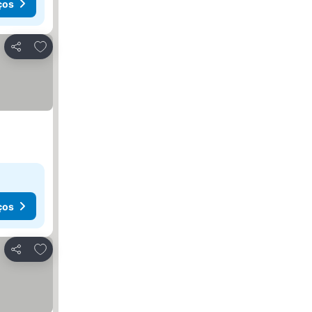
ços
Adicionar aos favoritos
Partilhar
ços
Adicionar aos favoritos
Partilhar