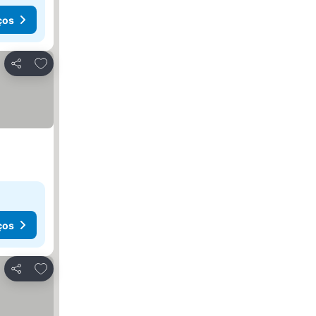
ços
Adicionar aos favoritos
Partilhar
ços
Adicionar aos favoritos
Partilhar