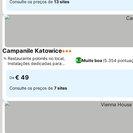
Consulte os preços de
13 sites
Campanile Katowice
3 Estrelas
Restaurante polonês no local,
Muito boa
(5.354 pontua
8,2
Instalações dedicadas para
conferências
€ 49
De
Consulte os preços de
7 sites