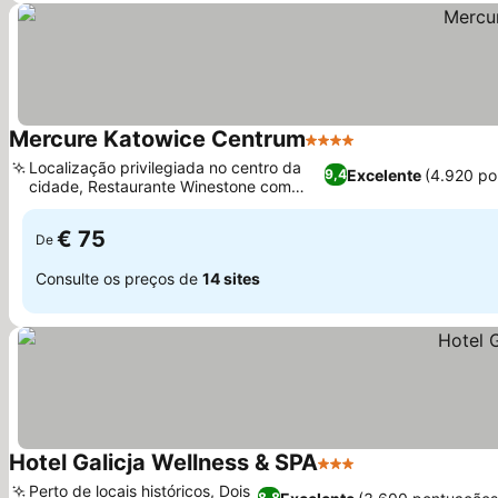
Mercure Katowice Centrum
4 Estrelas
Localização privilegiada no centro da
Excelente
(4.920 po
9,4
cidade, Restaurante Winestone com
culinária local
€ 75
De
Consulte os preços de
14 sites
Hotel Galicja Wellness & SPA
3 Estrelas
Perto de locais históricos, Dois
8,8