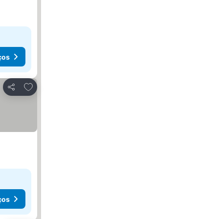
ços
Adicionar aos favoritos
Partilhar
ços