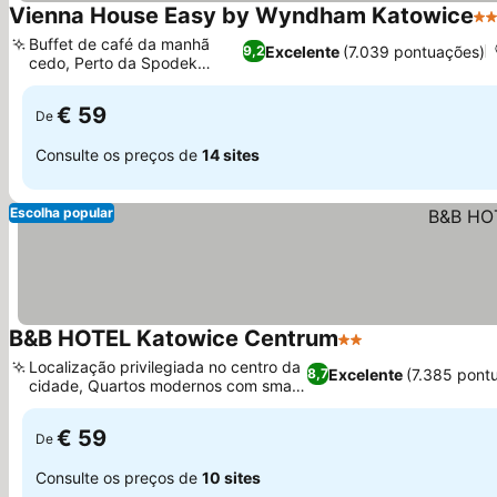
Vienna House Easy by Wyndham Katowice
4 
Buffet de café da manhã
Excelente
(7.039 pontuações)
9,2
cedo, Perto da Spodek
Arena
€ 59
De
Consulte os preços de
14 sites
Escolha popular
B&B HOTEL Katowice Centrum
2 Estrelas
Localização privilegiada no centro da
Excelente
(7.385 pont
8,7
cidade, Quartos modernos com smart
TVs
€ 59
De
Consulte os preços de
10 sites