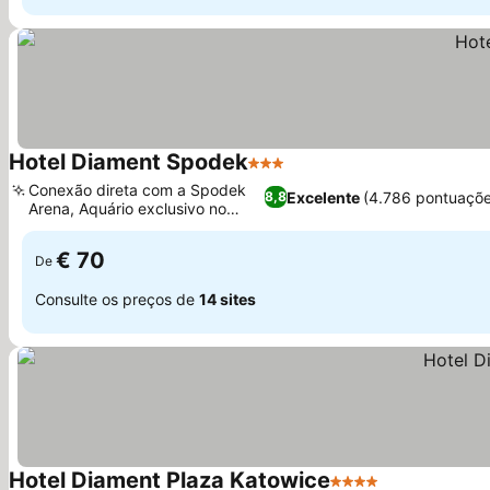
Hotel Diament Spodek
3 Estrelas
Conexão direta com a Spodek
Excelente
(4.786 pontuaçõe
8,8
Arena, Aquário exclusivo no
lobby
€ 70
De
Consulte os preços de
14 sites
Hotel Diament Plaza Katowice