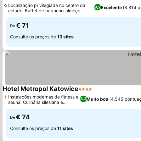
4 Estrelas
Localização privilegiada no centro da
Excelente
(8.814 p
9,2
cidade, Buffet de pequeno-almoço
variado e delicioso
€ 71
De
Consulte os preços de
13 sites
Hotel Metropol Katowice
4 Estrelas
Instalações modernas de fitness e
Muito boa
(4.545 pontua
8,2
sauna, Culinária silesiana e
polonesa
€ 74
De
Consulte os preços de
11 sites