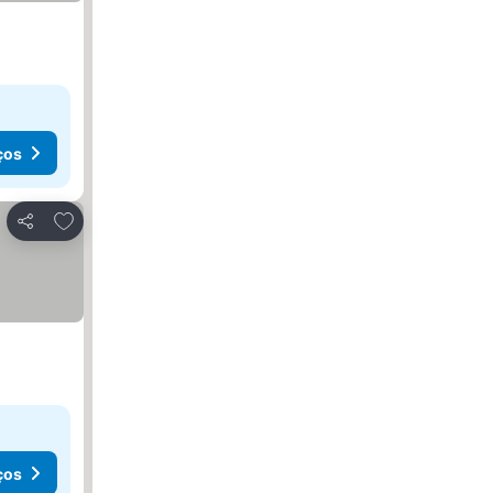
ços
Adicionar aos favoritos
Partilhar
ços