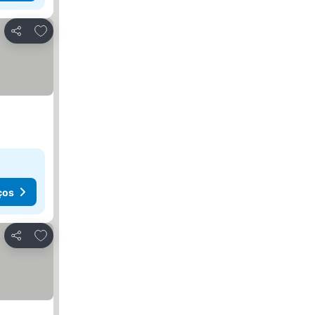
Adicionar aos favoritos
Partilhar
ços
Adicionar aos favoritos
Partilhar