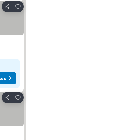
Adicionar aos favoritos
Partilhar
ços
Adicionar aos favoritos
Partilhar