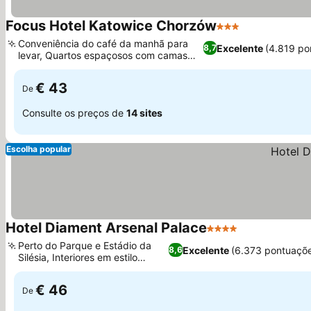
Focus Hotel Katowice Chorzów
3 Estrelas
Conveniência do café da manhã para
Excelente
(4.819 po
8,7
levar, Quartos espaçosos com camas
confortáveis
€ 43
De
Consulte os preços de
14 sites
Escolha popular
Hotel Diament Arsenal Palace
4 Estrelas
Perto do Parque e Estádio da
Excelente
(6.373 pontuaçõ
8,6
Silésia, Interiores em estilo
histórico
€ 46
De