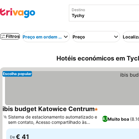
Destino
Filtros
Preço em ordem crescente
Preço
Localiz
Hotéis económicos em Tych
Escolha popular
ibis budget Katowice Centrum
1 Estrelas
Sistema de estacionamento automatizado e
Muito boa
(8.1
8,1
sem contato, Acesso compartilhado às
comodidades do Novotel
€ 41
De