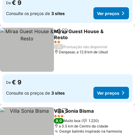
€ 9
De
Consulte os preços de
3 sites
Ver preços
Miraa Guest House &
Partilhar
Adicionar aos favoritos
Resto
2 Estrelas
/
Pontuação não disponível
Denpasar, a 12.9 km de Ubud
€ 9
De
Consulte os preços de
3 sites
Ver preços
Villa Sonia Bisma
Partilhar
Adicionar aos favoritos
3 Estrelas
8,0
Muito boa
1.220
a 0.5 km de Centro da cidade
Design balinês inspirado na harmonia