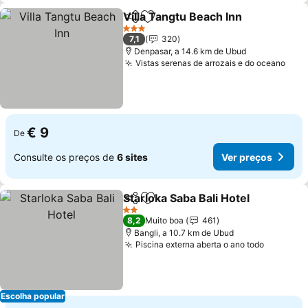
Villa Tangtu Beach Inn
Partilhar
Adicionar aos favoritos
3 Estrelas
7,1
320
Denpasar, a 14.6 km de Ubud
Vistas serenas de arrozais e do oceano
€ 9
De
Consulte os preços de
6 sites
Ver preços
Starloka Saba Bali Hotel
Partilhar
Adicionar aos favoritos
2 Estrelas
8,2
Muito boa
461
Bangli, a 10.7 km de Ubud
Piscina externa aberta o ano todo
Escolha popular