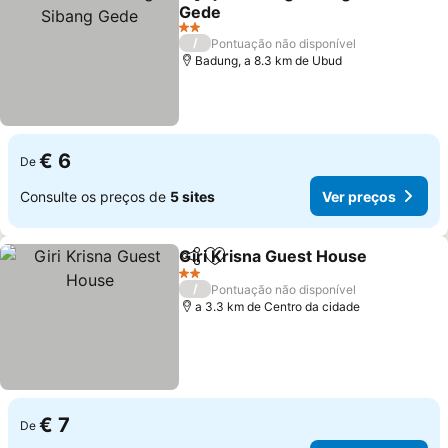
Partilhar
Adicionar aos favoritos
Gede
2 Estrelas
/
Pontuação não disponível
Badung, a 8.3 km de Ubud
€ 6
De
Consulte os preços de
5 sites
Ver preços
Giri Krisna Guest House
Partilhar
Adicionar aos favoritos
2 Estrelas
/
Pontuação não disponível
a 3.3 km de Centro da cidade
€ 7
De