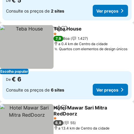
€ 5
De
Consulte os preços de
2 sites
Ver preços
Teba House
Partilhar
Adicionar aos favoritos
1 Estrelas
7,9
Boa
1.427
a 0.4 km de Centro da cidade
Quartos com elementos de design únicos
Escolha popular
€ 6
De
Consulte os preços de
6 sites
Ver preços
Hotel Mawar Sari Mitra
Partilhar
Adicionar aos favoritos
RedDoorz
1 Estrelas
6,8
55
a 13.4 km de Centro da cidade