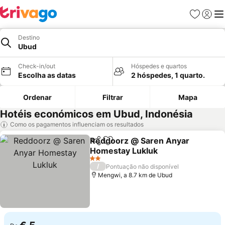
Favoritos
Iniciar
Me
Destino
Ubud
Check-in/out
Hóspedes e quartos
Escolha as datas
2 hóspedes, 1 quarto.
Ordenar
Filtrar
Mapa
Hotéis económicos em Ubud, Indonésia
Como os pagamentos influenciam os resultados
Reddoorz @ Saren Anyar
Partilhar
Adicionar aos favoritos
Homestay Lukluk
2 Estrelas
/
Pontuação não disponível
Mengwi, a 8.7 km de Ubud