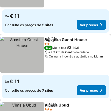
€ 11
De
Consulte os preços de
5 sites
Ver preços
Suastika Guest House
Partilhar
Adicionar aos favoritos
2 Estrelas
8,3
Muito boa
193
a 2.3 km de Centro da cidade
Culinária indonésia autêntica no Mulan
€ 11
De
Consulte os preços de
7 sites
Ver preços
Vimala Ubud
Partilhar
Adicionar aos favoritos