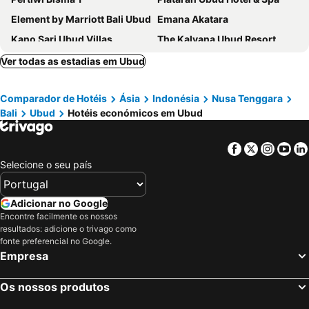
Element by Marriott Bali Ubud
Emana Akatara
Kano Sari Ubud Villas
The Kalyana Ubud Resort
Sapodilla Ubud
Dinara Ubud
Ver todas as estadias em Ubud
KajaNe Yangloni
The Westin Resort & Spa Ubud, Bali
Comparador de Hotéis
Ásia
Indonésia
Nusa Tenggara
Villa Sabandari
Kadiga Villas Ubud by GenuineHost
Bali
Ubud
Hotéis económicos em Ubud
Ubad Retreat
Purana Suite Ubud
Ulun Ubud Resort
Bhuwana Ubud Hotel
Facebook
Twitter
Insta
Yo
Green Field Hotel and Restaurant
The Kemilau Ubud
Selecione o seu país
The Artini Dijiwa Ubud
The Hava Ubud A Pramana Experience
Ubud Village Hotel
Puri Sebali Resort Bali
Adicionar no Google
Encontre facilmente os nossos
Cendana Resort & Spa
Adiwana Svarga Loka
resultados: adicione o trivago como
Gynandha Ubud Cottage
Inara Alas Harum
fonte preferencial no Google.
Empresa
The Luxe Ubud
Alila Ubud
Kastara Resort
Sabana Ubud
Os nossos produtos
Gayatri
Ubud Inn Cottage by Prasi