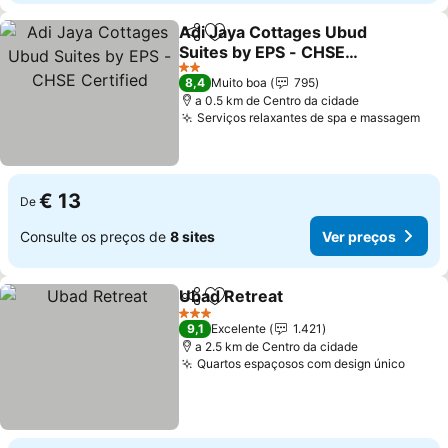
Adi Jaya Cottages Ubud
Partilhar
Adicionar aos favoritos
Suites by EPS - CHSE
Certified
2 Estrelas
8,4
Muito boa
795
a 0.5 km de Centro da cidade
Serviços relaxantes de spa e massagem
€ 13
De
Consulte os preços de
8 sites
Ver preços
Ubad Retreat
Partilhar
Adicionar aos favoritos
3 Estrelas
9,1
Excelente
1.421
a 2.5 km de Centro da cidade
Quartos espaçosos com design único