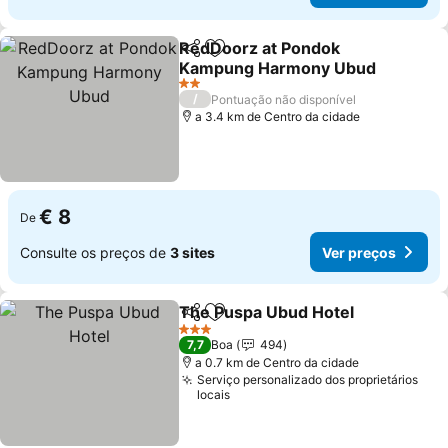
RedDoorz at Pondok
Partilhar
Adicionar aos favoritos
Kampung Harmony Ubud
2 Estrelas
/
Pontuação não disponível
a 3.4 km de Centro da cidade
€ 8
De
Consulte os preços de
3 sites
Ver preços
The Puspa Ubud Hotel
Partilhar
Adicionar aos favoritos
3 Estrelas
7,7
Boa
494
a 0.7 km de Centro da cidade
Serviço personalizado dos proprietários
locais