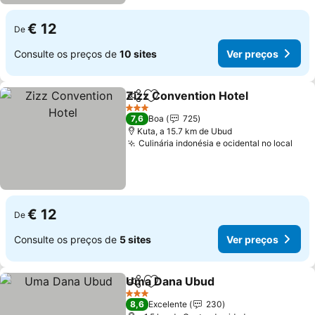
€ 12
De
Consulte os preços de
10 sites
Ver preços
Zizz Convention Hotel
Partilhar
Adicionar aos favoritos
3 Estrelas
7,6
Boa
725
Kuta, a 15.7 km de Ubud
Culinária indonésia e ocidental no local
€ 12
De
Consulte os preços de
5 sites
Ver preços
Uma Dana Ubud
Partilhar
Adicionar aos favoritos
3 Estrelas
8,6
Excelente
230