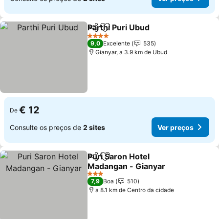
Parthi Puri Ubud
Partilhar
Adicionar aos favoritos
4 Estrelas
9,0
Excelente
535
Gianyar, a 3.9 km de Ubud
€ 12
De
Consulte os preços de
2 sites
Ver preços
Puri Saron Hotel
Partilhar
Adicionar aos favoritos
Madangan - Gianyar
3 Estrelas
7,9
Boa
510
a 8.1 km de Centro da cidade