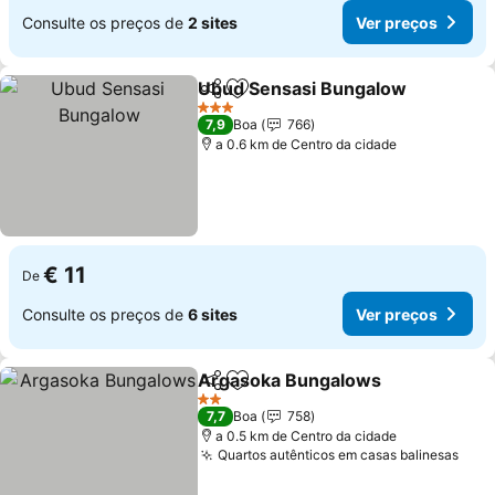
Consulte os preços de
2 sites
Ver preços
Ubud Sensasi Bungalow
Partilhar
Adicionar aos favoritos
3 Estrelas
7,9
Boa
766
a 0.6 km de Centro da cidade
€ 11
De
Consulte os preços de
6 sites
Ver preços
Argasoka Bungalows
Partilhar
Adicionar aos favoritos
2 Estrelas
7,7
Boa
758
a 0.5 km de Centro da cidade
Quartos autênticos em casas balinesas