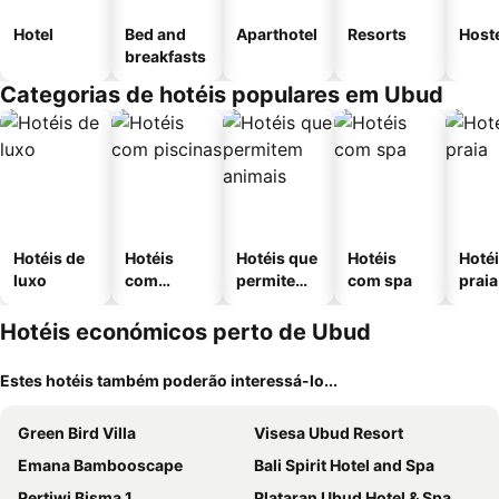
Hotel
Bed and
Aparthotel
Resorts
Host
breakfasts
Categorias de hotéis populares em Ubud
Hotéis de
Hotéis
Hotéis que
Hotéis
Hotéi
luxo
com
permitem
com spa
praia
piscinas
animais
Hotéis económicos perto de Ubud
Estes hotéis também poderão interessá-lo...
Green Bird Villa
Visesa Ubud Resort
Emana Bambooscape
Bali Spirit Hotel and Spa
Pertiwi Bisma 1
Plataran Ubud Hotel & Spa