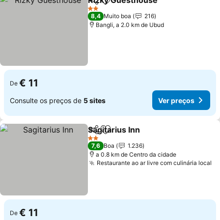
Rizky Guesthouse
Partilhar
Adicionar aos favoritos
2 Estrelas
8,4
Muito boa
216
Bangli, a 2.0 km de Ubud
€ 11
De
Consulte os preços de
5 sites
Ver preços
Sagitarius Inn
Partilhar
Adicionar aos favoritos
2 Estrelas
7,6
Boa
1.236
a 0.8 km de Centro da cidade
Restaurante ao ar livre com culinária local
€ 11
De