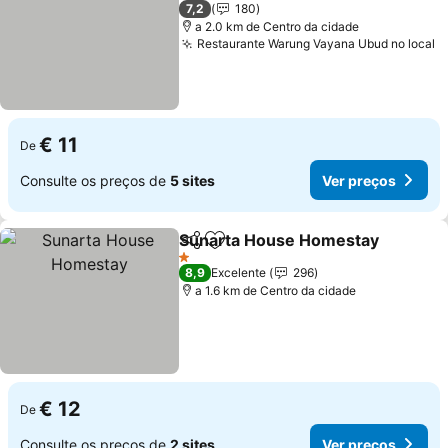
3 Estrelas
7,2
180
a 2.0 km de Centro da cidade
Restaurante Warung Vayana Ubud no local
€ 11
De
Consulte os preços de
5 sites
Ver preços
Sunarta House Homestay
Partilhar
Adicionar aos favoritos
1 Estrelas
8,9
Excelente
296
a 1.6 km de Centro da cidade
€ 12
De
Consulte os preços de
2 sites
Ver preços