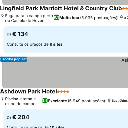
Lingfield Park Marriott Hotel & Country Club
4 
Fuga para o campo perto
Muito boa
(5.935 pontuações)
8,3
a 
do Castelo de Hever
€ 134
De
Consulte os preços de
9 sites
Escolha popular
Ashdown Park Hotel
4 Estrelas
Piscina interna e
Excelente
(5.949 pontuações)
8,6
East Grins
clube de campo
€ 204
De
Consulte os preços de
10 sites