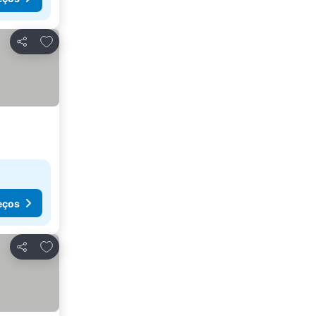
Adicionar aos favoritos
Partilhar
eços
Adicionar aos favoritos
Partilhar