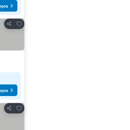
eços
Adicionar aos favoritos
Partilhar
eços
Adicionar aos favoritos
Partilhar