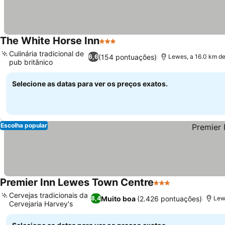
The White Horse Inn
3 Estrelas
Culinária tradicional de
(154 pontuações)
6,6
Lewes, a 16.0 km de
pub britânico
Selecione as datas para ver os preços exatos.
Escolha popular
Premier Inn Lewes Town Centre
3 Estrelas
Cervejas tradicionais da
Muito boa
(2.426 pontuações)
8,4
Lewe
Cervejaria Harvey's