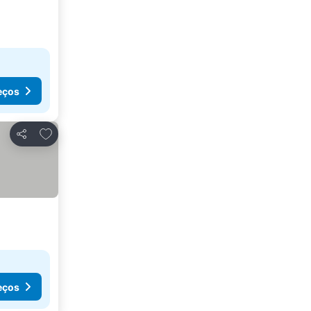
eços
Adicionar aos favoritos
Partilhar
eços