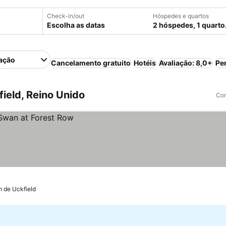
Check-in/out
Hóspedes e quartos
Escolha as datas
2 hóspedes, 1 quarto
ação
Cancelamento gratuito
Hotéis
Avaliação: 8,0+
Pe
ield, Reino Unido
Com
m de Uckfield