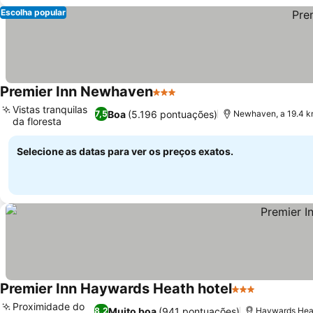
Escolha popular
Premier Inn Newhaven
3 Estrelas
Vistas tranquilas
Boa
(5.196 pontuações)
7,5
Newhaven, a 19.4 k
da floresta
Selecione as datas para ver os preços exatos.
Premier Inn Haywards Heath hotel
3 Estrelas
Proximidade do
Muito boa
(941 pontuações)
8,2
Haywards Heat