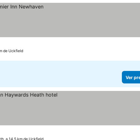
m de Uckfield
Ver pr
h, a 14.5 km de Uckfield