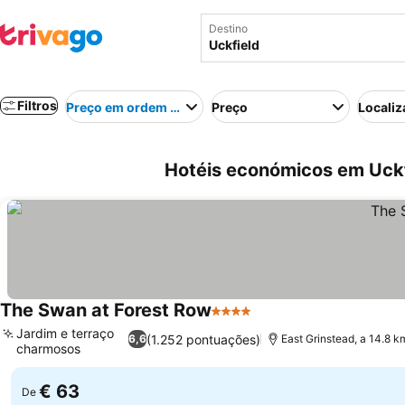
Destino
Filtros
Preço em ordem crescente
Preço
Localiz
Hotéis económicos em Uckf
The Swan at Forest Row
4 Estrelas
Jardim e terraço
(1.252 pontuações)
6,6
East Grinstead, a 14.8 k
charmosos
€ 63
De