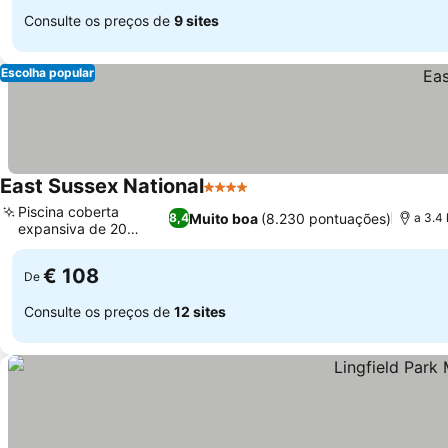
Consulte os preços de
9 sites
Escolha popular
East Sussex National
4 Estrelas
Piscina coberta
Muito boa
(8.230 pontuações)
8,4
a 3.4
expansiva de 20
metros
€ 108
De
Consulte os preços de
12 sites