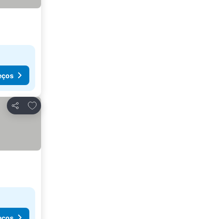
eços
Adicionar aos favoritos
Partilhar
eços