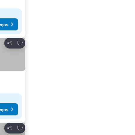
eços
Adicionar aos favoritos
Partilhar
eços
Adicionar aos favoritos
Partilhar