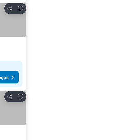
Adicionar aos favoritos
Partilhar
eços
Adicionar aos favoritos
Partilhar