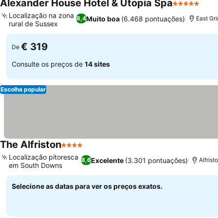
Alexander House Hotel & Utopia Spa
5 Estrelas
Localização na zona
Muito boa
(6.468 pontuações)
8,4
East Gr
rural de Sussex
€ 319
De
Consulte os preços de
14 sites
Escolha popular
The Alfriston
4 Estrelas
Localização pitoresca
Excelente
(3.301 pontuações)
8,6
Alfrist
em South Downs
Selecione as datas para ver os preços exatos.