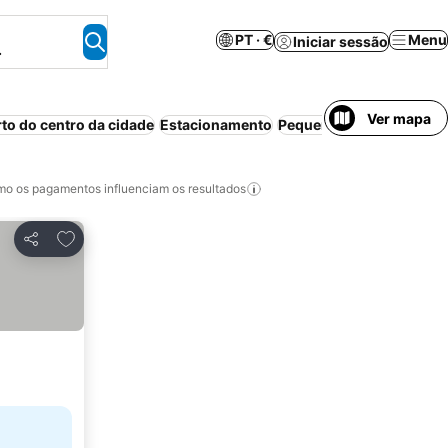
PT · €
Menu
Iniciar sessão
.
Ver mapa
rto do centro da cidade
Estacionamento
Pequeno-almoço incluí
o os pagamentos influenciam os resultados
Adicionar aos favoritos
Partilhar