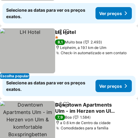
Selecione as datas para ver os preços
Ver preços
exatos.
LH Hotel
Partilhar
Adicionar aos favoritos
Ver preços
1 Estrelas
8,1
Muito boa
2.493
Leipheim, a 19.1 km de Ulm
Check-in automatizado e sem contato
Ver 
Escolha popular
Selecione as datas para ver os preços
Ver preços
exatos.
Downtown Apartments
Partilhar
Adicionar aos favoritos
Ulm - im Herzen von Ulm
& komfortable
Ver preços
7,9
Boa
1.584
Boxspringbetten
a 0.6 km de Centro da cidade
Comodidades para a família
Ver preços