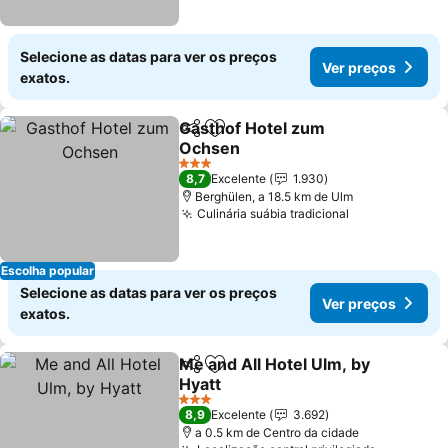
Selecione as datas para ver os preços
Ver preços
exatos.
Gasthof Hotel zum
Partilhar
Adicionar aos favoritos
Ochsen
Ver preços
3 Estrelas
8,7
Excelente
1.930
Berghülen, a 18.5 km de Ulm
Culinária suábia tradicional
Ver preços
Escolha popular
Selecione as datas para ver os preços
Ver preços
exatos.
Me and All Hotel Ulm, by
Partilhar
Adicionar aos favoritos
Hyatt
Ver preços
3 Estrelas
8,9
Excelente
3.692
a 0.5 km de Centro da cidade