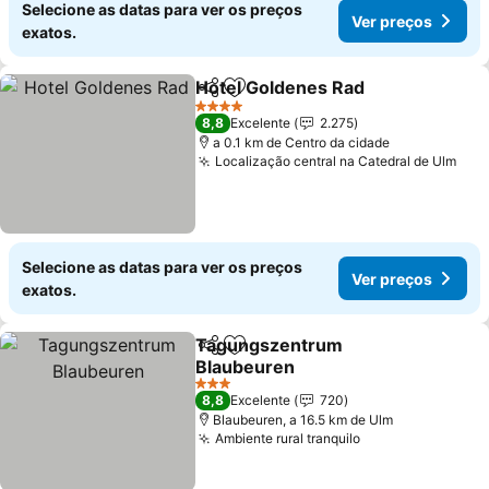
Selecione as datas para ver os preços
Ver preços
exatos.
Hotel Goldenes Rad
Partilhar
Adicionar aos favoritos
Ver pr
4 Estrelas
8,8
Excelente
2.275
a 0.1 km de Centro da cidade
Localização central na Catedral de Ulm
Ver
Selecione as datas para ver os preços
Ver preços
exatos.
Tagungszentrum
Partilhar
Adicionar aos favoritos
Blaubeuren
Ver preços
3 Estrelas
8,8
Excelente
720
Blaubeuren, a 16.5 km de Ulm
Ambiente rural tranquilo
Ver preços