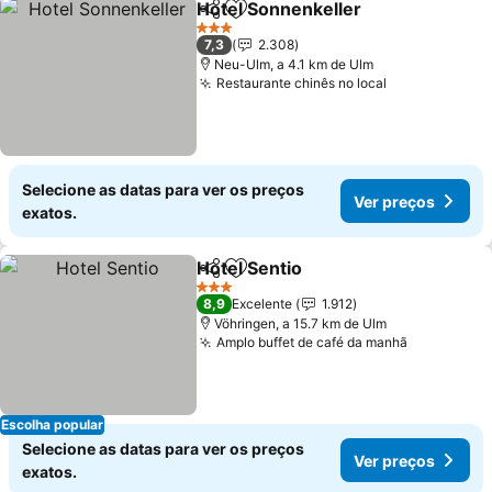
Hotel Sonnenkeller
Partilhar
Adicionar aos favoritos
Ver pr
3 Estrelas
7,3
2.308
Neu-Ulm, a 4.1 km de Ulm
Restaurante chinês no local
Ver preços
Selecione as datas para ver os preços
Ver preços
exatos.
Hotel Sentio
Partilhar
Adicionar aos favoritos
Ver preços
3 Estrelas
8,9
Excelente
1.912
Vöhringen, a 15.7 km de Ulm
Amplo buffet de café da manhã
Ver preço
Escolha popular
Selecione as datas para ver os preços
Ver preços
exatos.