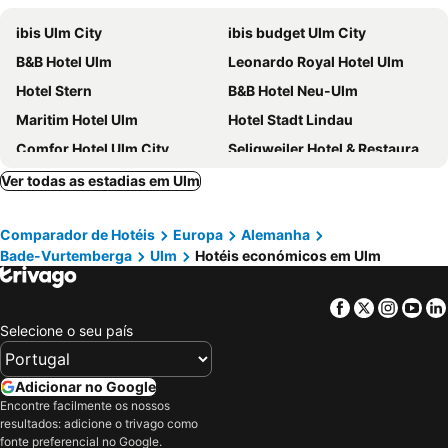
ibis Ulm City
ibis budget Ulm City
B&B Hotel Ulm
Leonardo Royal Hotel Ulm
Hotel Stern
B&B Hotel Neu-Ulm
Maritim Hotel Ulm
Hotel Stadt Lindau
Comfor Hotel Ulm City
Seligweiler Hotel & Restaurants
Best Western Plus Atrium Hotel
Hotel Ulmer Stuben
Ver todas as estadias em Ulm
Me and All Hotel Ulm, by Hyatt
PLAZA Premium Parkhotel Neu-Ulm
Comparador de Hotéis
Europa
Alemanha
Mitte24
Hotel Garni Krone
Bade-Vurtemberga
Ulm
Hotéis económicos em Ulm
PLAZA INN Ulm
Hotel Blaubeurer Tor
Downtown Apartments Ulm - im Herzen von Ulm & komfortable Boxspringbetten
Hotel Neuthor
Facebook
Twitter
Insta
Yo
RiKu HOTEL Ulm
iQ-Hotel Ulm
Selecione o seu país
Hotel Garni Schmid
Hotel Sonnenkeller
Kalte Herberge
Kb Hotel
Adicionar no Google
Encontre facilmente os nossos
Hotel-Restaurant Zur Linde
Hotel-Gasthof-Hirsch
resultados: adicione o trivago como
Hotel-Gasthof zur Linde
Neumaiers Hirsch -Gasthof und Landhotel
fonte preferencial no Google.