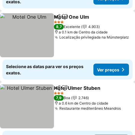
exatos.
Motel One Ulm
Partilhar
Adicionar aos favoritos
Ver preços
3 Estrelas
8,7
Excelente
4.903
a 0.1 km de Centro da cidade
Localização privilegiada na Münsterplatz
Ve
Selecione as datas para ver os preços
Ver preços
exatos.
Hotel Ulmer Stuben
Partilhar
Adicionar aos favoritos
Ver pr
3 Estrelas
7,9
Boa
2.746
a 0.6 km de Centro da cidade
Restaurante mediterrâneo Meandros
Ver p