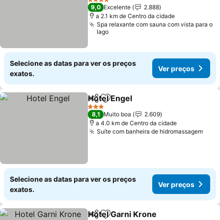
Ver preços
4 Estrelas
9,0
Excelente
2.888
a 2.1 km de Centro da cidade
Spa relaxante com sauna com vista para o
lago
Selecione as datas para ver os preços
Ver preços
exatos.
Hotel Engel
Partilhar
Adicionar aos favoritos
Ver preços
3 Estrelas
8,1
Muito boa
2.609
a 4.0 km de Centro da cidade
Suíte com banheira de hidromassagem
Ver 
Selecione as datas para ver os preços
Ver preços
exatos.
Hotel Garni Krone
Partilhar
Adicionar aos favoritos
Ver preç