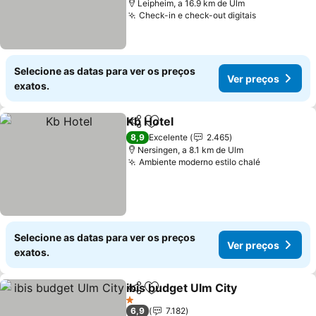
Leipheim, a 16.9 km de Ulm
Check-in e check-out digitais
Ver preços
Selecione as datas para ver os preços
Ver preços
exatos.
Kb Hotel
Partilhar
Adicionar aos favoritos
Ver preços
8,9
Excelente
2.465
Nersingen, a 8.1 km de Ulm
Ambiente moderno estilo chalé
Ver preço
Selecione as datas para ver os preços
Ver preços
exatos.
ibis budget Ulm City
Partilhar
Adicionar aos favoritos
Ver p
1 Estrelas
6,9
7.182