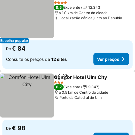
Partilhar
Adicionar aos favoritos
Ver pre
4 Estrelas
8,5
Excelente
12.343
a 1.0 km de Centro da cidade
Localização cénica junto ao Danúbio
Ver p
Escolha popular
€ 84
De
Consulte os preços de
12 sites
Ver preços
Comfor Hotel Ulm City
Partilhar
Adicionar aos favoritos
Ver
3 Estrelas
8,7
Excelente
9.347
a 0.5 km de Centro da cidade
Perto da Catedral de Ulm
Ver preços
€ 98
De