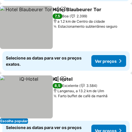
Hotel Blaubeurer Tor
Partilhar
Adicionar aos favoritos
Ver 
7,5
Boa
2.399
a 1.2 km de Centro da cidade
Estacionamento subterrâneo seguro
Ver pr
Selecione as datas para ver os preços
Ver preços
exatos.
iQ-Hotel
Partilhar
Adicionar aos favoritos
Ver preços
8,5
Excelente
3.584
Langenau, a 13.2 km de Ulm
Farto buffet de café da manhã
Ver preços
Escolha popular
Selecione as datas para ver os preços
Ver preços