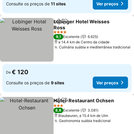
Consulte os preços de
11 sites
Ver preços
Lobinger Hotel Weisses
Partilhar
Adicionar aos favoritos
Ross
Ver preços
4 Estrelas
9,1
Excelente
6.625
a 14.4 km de Centro da cidade
Culinária suábia e mediterrânea tradicional
V
€ 120
De
Consulte os preços de
9 sites
Ver preços
Hotel-Restaurant Ochsen
Partilhar
Adicionar aos favoritos
3 Estrelas
8,6
Excelente
3.081
Blaubeuren, a 15.4 km de Ulm
Gastronomia suábia tradicional
Ver preço