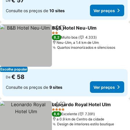
€ 57
De
Consulte os preços de
10 sites
Ver preços
B&B Hotel Neu-Ulm
Partilhar
Adicionar aos favoritos
Ver pr
2 Estrelas
8,2
Muito boa
4.333
Neu-Ulm, a 1.4 km de Ulm
Quartos insonorizados e silenciosos
Ver pr
Escolha popular
€ 58
De
Consulte os preços de
9 sites
Ver preços
Leonardo Royal Hotel Ulm
Partilhar
Adicionar aos favoritos
4 Estrelas
8,6
Excelente
7.391
a 0.9 km de Centro da cidade
Design de interiores estilo boutique
Ver pr