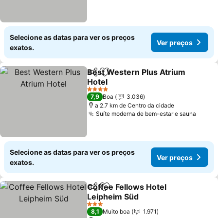
Selecione as datas para ver os preços
Ver preços
exatos.
Best Western Plus Atrium
Partilhar
Adicionar aos favoritos
Hotel
Ver preços
4 Estrelas
7,9
Boa
3.036
a 2.7 km de Centro da cidade
Suíte moderna de bem-estar e sauna
Ver p
Selecione as datas para ver os preços
Ver preços
exatos.
Coffee Fellows Hotel
Partilhar
Adicionar aos favoritos
Leipheim Süd
Ver preços
3 Estrelas
8,1
Muito boa
1.971