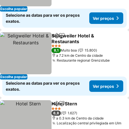
Escolha popular
Selecione as datas para ver os preços
Ver preços
exatos.
Seligweiler Hotel &
Partilhar
Adicionar aos favoritos
Restaurants
Ver preços
3 Estrelas
8,1
Muito boa
15.800
a 7.2 km de Centro da cidade
Restaurante regional Grenzstube
Ver preç
Escolha popular
Selecione as datas para ver os preços
Ver preços
exatos.
Hotel Stern
Partilhar
Adicionar aos favoritos
Ver preços
3 Estrelas
6,8
1.627
a 0.3 km de Centro da cidade
Localização central privilegiada em Ulm
Ver