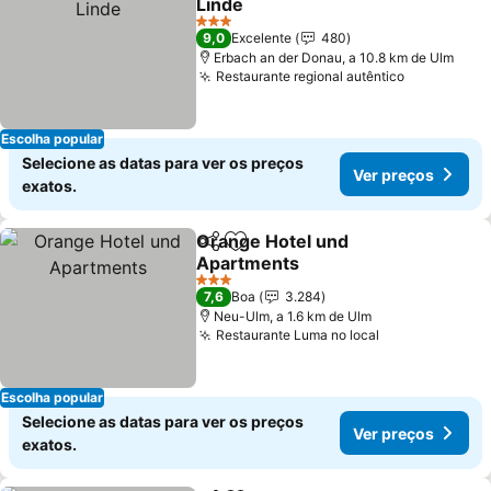
Linde
Ver preços
3 Estrelas
9,0
Excelente
480
Erbach an der Donau, a 10.8 km de Ulm
Restaurante regional autêntico
Ver preço
Escolha popular
Selecione as datas para ver os preços
Ver preços
exatos.
Orange Hotel und
Partilhar
Adicionar aos favoritos
Apartments
Ver preços
3 Estrelas
7,6
Boa
3.284
Neu-Ulm, a 1.6 km de Ulm
Restaurante Luma no local
Ver preços
Escolha popular
Selecione as datas para ver os preços
Ver preços
exatos.