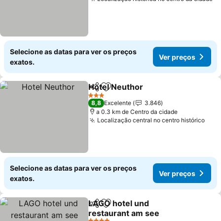
Ve
Selecione as datas para ver os preços
Ver preços
exatos.
Hotel Neuthor
Partilhar
Adicionar aos favoritos
Ver preços
3 Estrelas
8,8
Excelente
3.846
a 0.3 km de Centro da cidade
Localização central no centro histórico
Ver 
Selecione as datas para ver os preços
Ver preços
exatos.
LAGO hotel und
Partilhar
Adicionar aos favoritos
restaurant am see