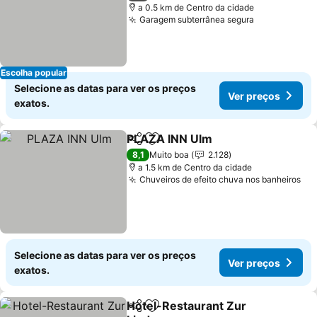
a 0.5 km de Centro da cidade
Garagem subterrânea segura
Ver preços
Escolha popular
Selecione as datas para ver os preços
Ver preços
exatos.
PLAZA INN Ulm
Partilhar
Adicionar aos favoritos
Ver preços
8,1
Muito boa
2.128
a 1.5 km de Centro da cidade
Chuveiros de efeito chuva nos banheiros
Ve
Selecione as datas para ver os preços
Ver preços
exatos.
Hotel-Restaurant Zur
Partilhar
Adicionar aos favoritos