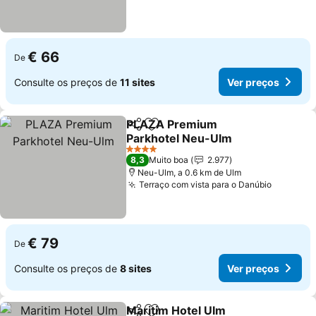
€ 66
De
Consulte os preços de
11 sites
Ver preços
PLAZA Premium
Partilhar
Adicionar aos favoritos
Parkhotel Neu-Ulm
Ver preços
4 Estrelas
8,3
Muito boa
2.977
Neu-Ulm, a 0.6 km de Ulm
Terraço com vista para o Danúbio
Ver pre
€ 79
De
Consulte os preços de
8 sites
Ver preços
Maritim Hotel Ulm