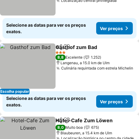
Localização central privilegiada
Ver preç
Selecione as datas para ver os preços
Ver preços
exatos.
Gasthof zum Bad
Partilhar
Adicionar aos favoritos
Ver preç
3 Estrelas
8,8
Excelente
1.252
Langenau, a 15.0 km de Ulm
Culinária requintada com estrela Michelin
Ve
Escolha popular
Selecione as datas para ver os preços
Ver preços
exatos.
Hotel-Cafe Zum Löwen
Partilhar
Adicionar aos favoritos
Ve
8,0
Muito boa
675
Blaubeuren, a 15.4 km de Ulm
Localização histórica no centro da cidade