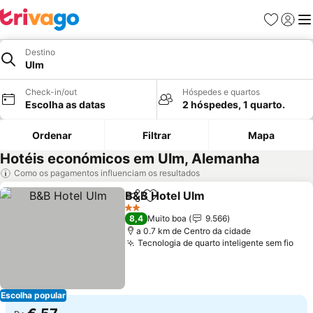
Favoritos
Iniciar
Me
Destino
Ulm
Check-in/out
Hóspedes e quartos
Escolha as datas
2 hóspedes, 1 quarto.
Ordenar
Filtrar
Mapa
Hotéis económicos em Ulm, Alemanha
Como os pagamentos influenciam os resultados
B&B Hotel Ulm
Partilhar
Adicionar aos favoritos
Ver preços
2 Estrelas
8,4
Muito boa
9.566
a 0.7 km de Centro da cidade
Tecnologia de quarto inteligente sem fio
Ver
Escolha popular