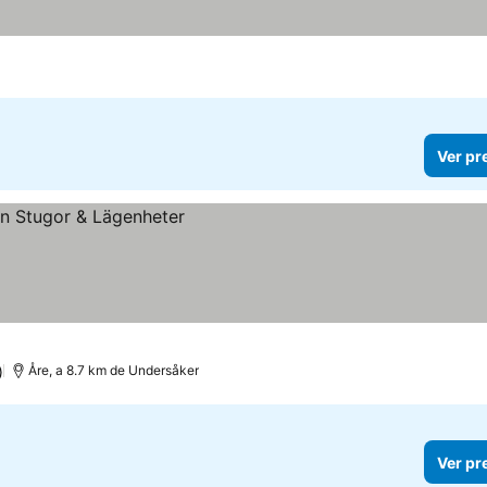
Ver pr
)
Åre, a 8.7 km de Undersåker
Ver pr