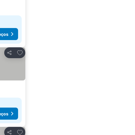
eços
Adicionar aos favoritos
Partilhar
eços
Adicionar aos favoritos