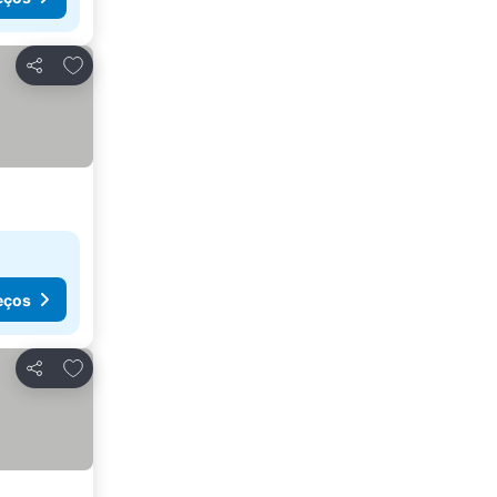
Adicionar aos favoritos
Partilhar
eços
Adicionar aos favoritos
Partilhar