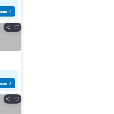
eços
Adicionar aos favoritos
Partilhar
eços
Adicionar aos favoritos
Partilhar