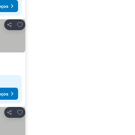
eços
Adicionar aos favoritos
Partilhar
eços
Adicionar aos favoritos
Partilhar