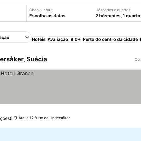
Check-in/out
Hóspedes e quartos
Escolha as datas
2 hóspedes, 1 quarto
ação
Hotéis
Avaliação: 8,0+
Perto do centro da cidade
ersåker, Suécia
Com
ações)
Åre, a 12.8 km de Undersåker