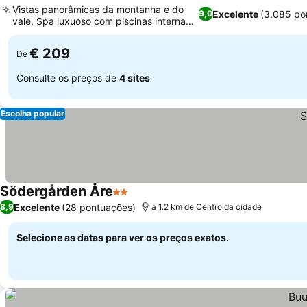
Vistas panorâmicas da montanha e do
Excelente
(3.085 po
9,0
vale, Spa luxuoso com piscinas internas
Ver preços
e externas
€ 209
De
Consulte os preços de
4 sites
Escolha popular
Södergården Åre
2 Estrelas
Ver preços
Excelente
(28 pontuações)
8,9
a 1.2 km de Centro da cidade
Selecione as datas para ver os preços exatos.