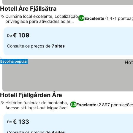
Hotell Åre Fjällsätra
Ver preços
Culinária local excelente, Localização
Excelente
(1.471 pontua
8,8
privilegiada para atividades ao ar
Ver preços
livre
€ 109
De
Consulte os preços de
7 sites
Escolha popular
Hotell Fjällgården Åre
Ver preços
Histórico funicular de montanha,
Excelente
(2.897 pontuaçõe
8,5
Acesso ski-in/ski-out inigualável
Ver preços
€ 133
De
Consulte os preços de
4 sites