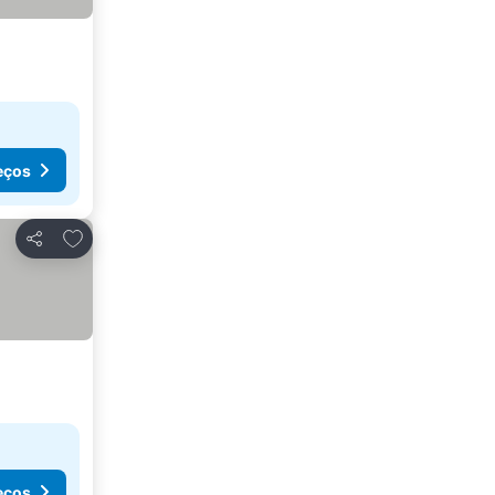
eços
Adicionar aos favoritos
Partilhar
eços