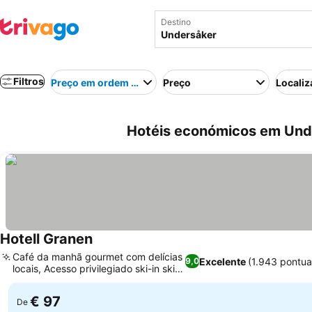
Destino
Filtros
Preço em ordem crescente
Preço
Localiz
Hotéis económicos em Und
Hotell Granen
Ver preços
Café da manhã gourmet com delícias
Excelente
(1.943 pontu
9,0
locais, Acesso privilegiado ski-in ski-
Ver preços
out
€ 97
De