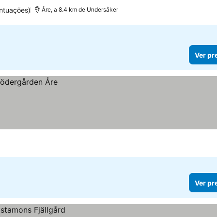
ntuações)
Åre, a 8.4 km de Undersåker
Ver pr
Ver pr