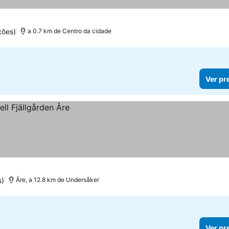
ções)
a 0.7 km de Centro da cidade
Ver pr
s)
Åre, a 12.8 km de Undersåker
Ver pr