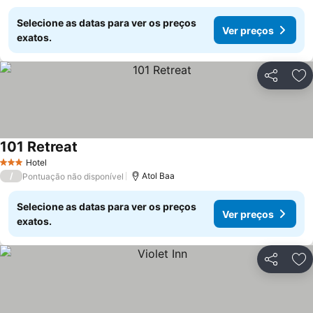
Selecione as datas para ver os preços
Ver preços
exatos.
Partilhar
Ad
101 Retreat
Ver preços
Hotel
3 Estrelas
/
Atol Baa
Pontuação não disponível
Selecione as datas para ver os preços
Ver preços
exatos.
Partilhar
Ad