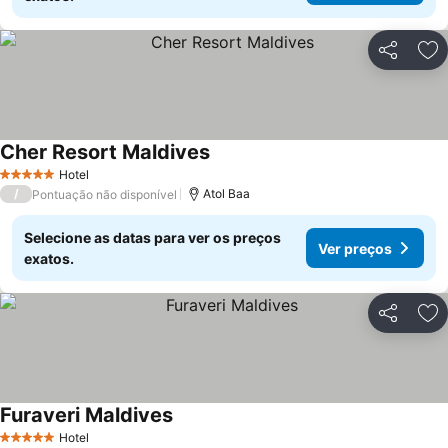
Partilhar
Ad
Cher Resort Maldives
Ver preços
Hotel
5 Estrelas
/
Atol Baa
Pontuação não disponível
Selecione as datas para ver os preços
Ver preços
exatos.
Partilhar
Ad
Furaveri Maldives
Ver preços
Hotel
5 Estrelas