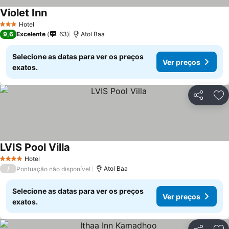
Violet Inn
Ver preços
Hotel
3 Estrelas
9,6
Excelente
63
Atol Baa
Selecione as datas para ver os preços
Ver preços
exatos.
Partilhar
Ad
LVIS Pool Villa
Ver preços
Hotel
4 Estrelas
/
Atol Baa
Pontuação não disponível
Selecione as datas para ver os preços
Ver preços
exatos.