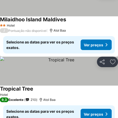
Milaidhoo Island Maldives
Ver preços
Hotel
2 Estrelas
/
Atol Baa
Pontuação não disponível
Selecione as datas para ver os preços
Ver preços
exatos.
Partilhar
Ad
Tropical Tree
Ver preços
Hotel
9,3
Excelente
210
Atol Baa
Selecione as datas para ver os preços
Ver preços
exatos.