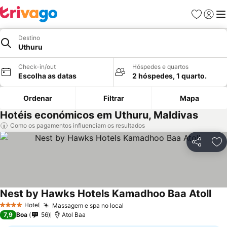
Favoritos
Iniciar
Me
Destino
Uthuru
Check-in/out
Hóspedes e quartos
Escolha as datas
2 hóspedes, 1 quarto.
Ordenar
Filtrar
Mapa
Hotéis económicos em Uthuru, Maldivas
Como os pagamentos influenciam os resultados
Partilhar
Ad
Nest by Hawks Hotels Kamadhoo Baa Atoll
Ver
Hotel
Massagem e spa no local
Ver preços
4 Estrelas
7,9
Boa
56
Atol Baa