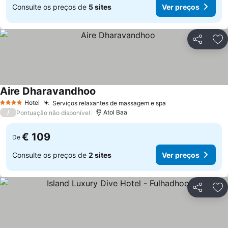
Consulte os preços de
5 sites
Ver preços
Partilhar
Ad
Aire Dharavandhoo
Ver preços
Hotel
Serviços relaxantes de massagem e spa
Ver preços
4 Estrelas
/
Atol Baa
Pontuação não disponível
€ 109
De
Consulte os preços de
2 sites
Ver preços
Partilhar
Ad