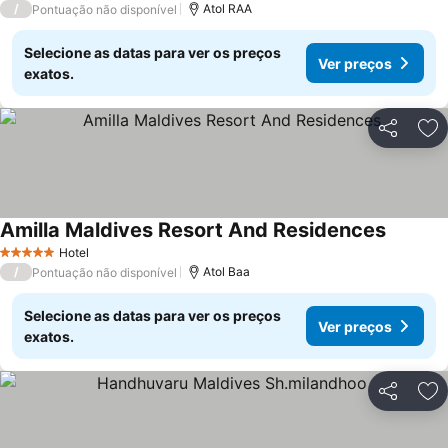
/
Atol RAA
Pontuação não disponível
Selecione as datas para ver os preços
Ver preços
exatos.
Partilhar
Ad
Amilla Maldives Resort And Residences
Ver pre
Hotel
5 Estrelas
/
Atol Baa
Pontuação não disponível
Selecione as datas para ver os preços
Ver preços
exatos.
Partilhar
Ad