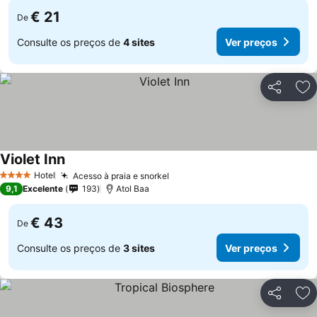
€ 21
De
Consulte os preços de
4 sites
Ver preços
Partilhar
Ad
Violet Inn
Ver preços
Hotel
Acesso à praia e snorkel
Ver preços
4 Estrelas
9,1
Excelente
193
Atol Baa
€ 43
De
Consulte os preços de
3 sites
Ver preços
Partilhar
Ad