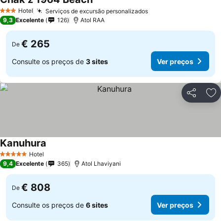
Ver preços
Hotel
Serviços de excursão personalizados
Ver preços
3 Estrelas
9,3
Excelente
126
Atol RAA
€ 265
De
Consulte os preços de
3 sites
Ver preços
Partilhar
Ad
Kanuhura
Ver preços
Hotel
5 Estrelas
9,4
Excelente
365
Atol Lhaviyani
€ 808
De
Consulte os preços de
6 sites
Ver preços