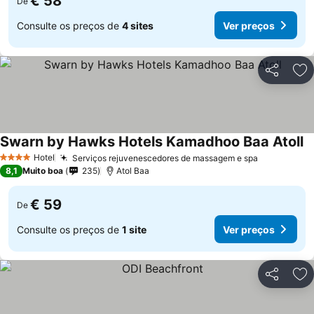
€ 58
De
Consulte os preços de
4 sites
Ver preços
Partilhar
Ad
Swarn by Hawks Hotels Kamadhoo Baa Atoll
V
Hotel
Serviços rejuvenescedores de massagem e spa
Ver preço
4 Estrelas
8,1
Muito boa
235
Atol Baa
€ 59
De
Consulte os preços de
1 site
Ver preços
Partilhar
Ad