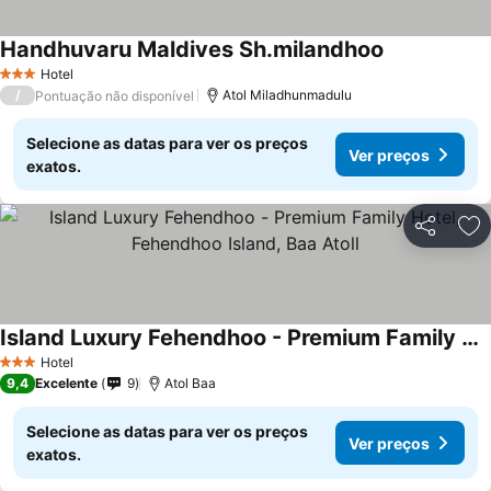
Handhuvaru Maldives Sh.milandhoo
Ver preços
Hotel
3 Estrelas
/
Atol Miladhunmadulu
Pontuação não disponível
Selecione as datas para ver os preços
Ver preços
exatos.
Partilhar
Ad
Island Luxury Fehendhoo - Premium Family Hotel, Fehendhoo Island, Baa Atoll
Ver preços
Hotel
3 Estrelas
9,4
Excelente
9
Atol Baa
Selecione as datas para ver os preços
Ver preços
exatos.