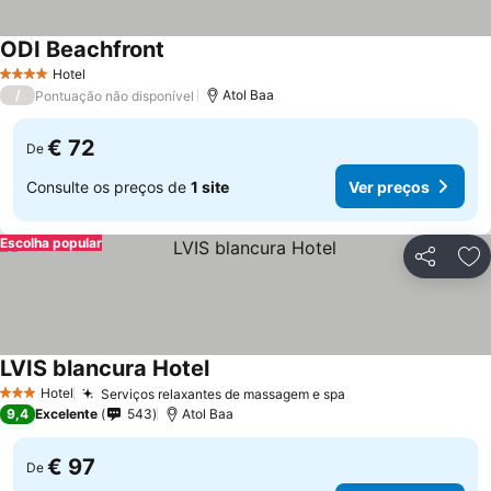
ODI Beachfront
Ver preços
Hotel
4 Estrelas
/
Atol Baa
Pontuação não disponível
€ 72
De
Consulte os preços de
1 site
Ver preços
Escolha popular
Partilhar
Ad
LVIS blancura Hotel
Ver preços
Hotel
Serviços relaxantes de massagem e spa
Ver preços
3 Estrelas
9,4
Excelente
543
Atol Baa
€ 97
De