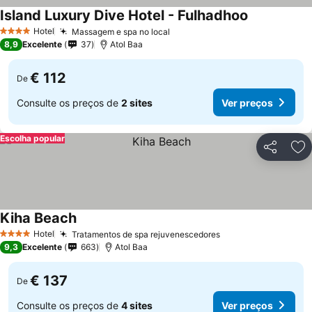
Island Luxury Dive Hotel - Fulhadhoo
Ver preços
Hotel
Massagem e spa no local
Ver preços
4 Estrelas
8,9
Excelente
37
Atol Baa
€ 112
De
Consulte os preços de
2 sites
Ver preços
Escolha popular
Partilhar
Ad
Kiha Beach
Ver preços
Hotel
Tratamentos de spa rejuvenescedores
Ver preços
4 Estrelas
9,3
Excelente
663
Atol Baa
€ 137
De
Consulte os preços de
4 sites
Ver preços