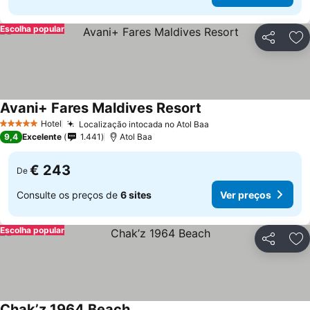
Escolha popular
Partilhar
Ad
Avani+ Fares Maldives Resort
Ver preços
Hotel
Localização intocada no Atol Baa
Ver preços
5 Estrelas
9,4
Excelente
1.441
Atol Baa
€ 243
De
Consulte os preços de
6 sites
Ver preços
Escolha popular
Partilhar
Ad
Chak’z 1964 Beach