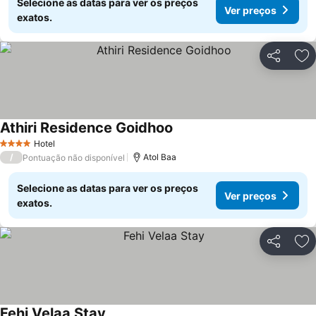
Selecione as datas para ver os preços
Ver preços
exatos.
Partilhar
Ad
Athiri Residence Goidhoo
Ver preços
Hotel
4 Estrelas
/
Atol Baa
Pontuação não disponível
Selecione as datas para ver os preços
Ver preços
exatos.
Partilhar
Ad
Fehi Velaa Stay