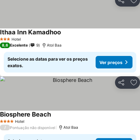
Partilhar
Ad
Ithaa Inn Kamadhoo
Ver preços
Hotel
3 Estrelas
8,6
Excelente
9
Atol Baa
Selecione as datas para ver os preços
Ver preços
exatos.
Partilhar
Ad
Biosphere Beach
Ver preços
Hotel
4 Estrelas
/
Atol Baa
Pontuação não disponível