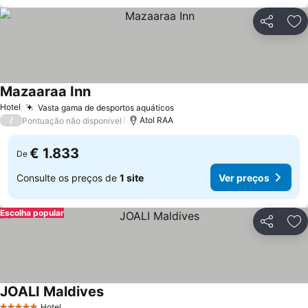
Partilhar
Ad
Mazaaraa Inn
Ver preços
Hotel
Vasta gama de desportos aquáticos
Ver preços
/
Atol RAA
Pontuação não disponível
€ 1.833
De
Consulte os preços de
1 site
Ver preços
Escolha popular
Partilhar
Ad
JOALI Maldives
Ver preços
Hotel