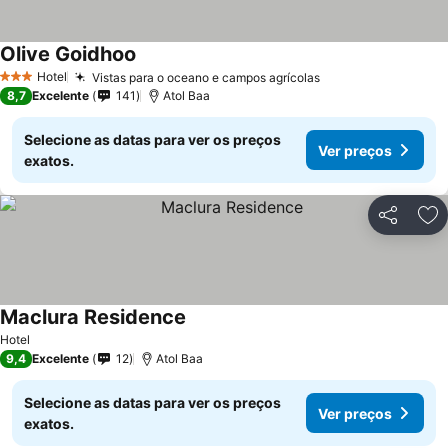
Olive Goidhoo
Ver preços
Hotel
Vistas para o oceano e campos agrícolas
Ver preços
3 Estrelas
8,7
Excelente
141
Atol Baa
Selecione as datas para ver os preços
Ver preços
exatos.
Partilhar
Ad
Maclura Residence
Ver preços
Hotel
9,4
Excelente
12
Atol Baa
Selecione as datas para ver os preços
Ver preços
exatos.