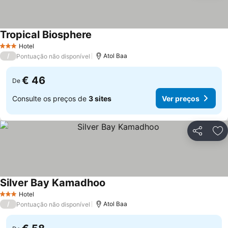
Tropical Biosphere
Ver preços
Hotel
3 Estrelas
/
Atol Baa
Pontuação não disponível
€ 46
De
Consulte os preços de
3 sites
Ver preços
Partilhar
Ad
Silver Bay Kamadhoo
Ver preços
Hotel
3 Estrelas
/
Atol Baa
Pontuação não disponível