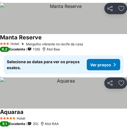
Partilhar
Ad
Manta Reserve
Ver preços
Hotel
Mergulho vibrante no recife da casa
Ver preços
3 Estrelas
9,2
Excelente
136
Atol Baa
Selecione as datas para ver os preços
Ver preços
exatos.
Partilhar
Ad
Aquaraa
Ver preços
Hotel
5 Estrelas
9,1
Excelente
20
Atol RAA