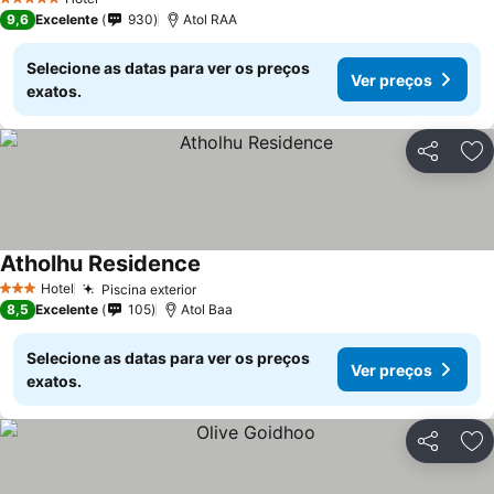
5 Estrelas
9,6
Excelente
930
Atol RAA
Selecione as datas para ver os preços
Ver preços
exatos.
Partilhar
Ad
Atholhu Residence
Ver preços
Hotel
Piscina exterior
Ver preços
3 Estrelas
8,5
Excelente
105
Atol Baa
Selecione as datas para ver os preços
Ver preços
exatos.
Partilhar
Ad