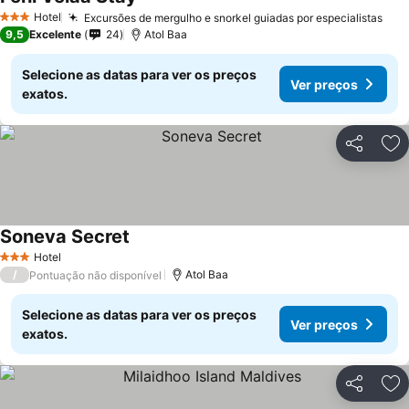
Ver preços
Hotel
Excursões de mergulho e snorkel guiadas por especialistas
Ver
3 Estrelas
9,5
Excelente
24
Atol Baa
Selecione as datas para ver os preços
Ver preços
exatos.
Partilhar
Ad
Soneva Secret
Ver preços
Hotel
3 Estrelas
/
Atol Baa
Pontuação não disponível
Selecione as datas para ver os preços
Ver preços
exatos.
Partilhar
Ad