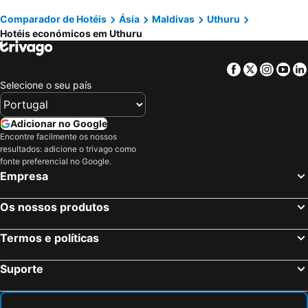
LVIS blancura Hotel
Aquaraa
Comparador de Hotéis
Ásia
Maldivas
Uthuru
Hotéis económicos em Uthuru
Chak’z 1964 Beach
Aire Dharavandhoo
Palm Beach Resort & Spa
The Varu Inn
Facebook
Twitter
Insta
Yo
Cocoon Maldives Cache Transfer Included
Selecione o seu país
Adicionar no Google
Encontre facilmente os nossos
resultados: adicione o trivago como
fonte preferencial no Google.
Empresa
Os nossos produtos
Termos e políticas
Suporte