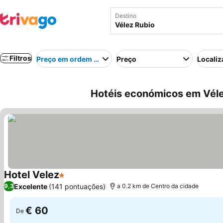
Destino
Filtros
Preço em ordem crescente
Preço
Localiz
Hotéis económicos em Véle
Hotel Velez
1 Estrelas
Ver preços
Excelente
(141 pontuações)
9,3
a 0.2 km de Centro da cidade
€ 60
De