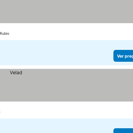
 Rubio
Ver pre
o