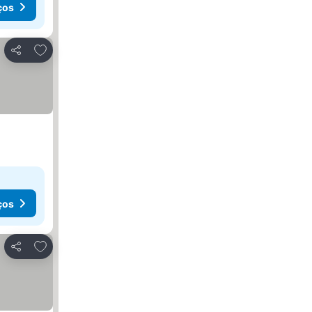
ços
Adicionar aos favoritos
Partilhar
ços
Adicionar aos favoritos
Partilhar