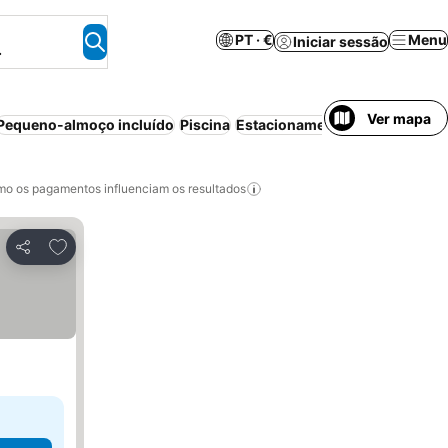
PT · €
Menu
Iniciar sessão
.
Ver mapa
Pequeno-almoço incluído
Piscina
Estacionamento
Aparthotel
C
o os pagamentos influenciam os resultados
Adicionar aos favoritos
Partilhar