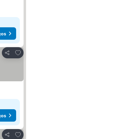
ços
Adicionar aos favoritos
Partilhar
ços
Adicionar aos favoritos
Partilhar