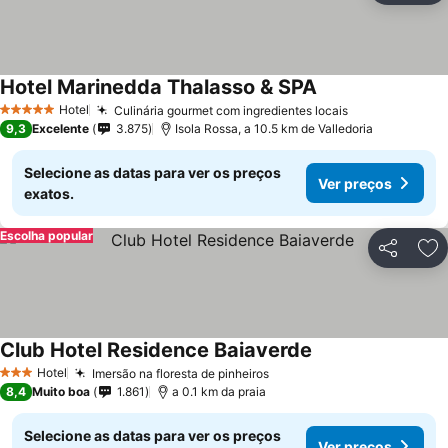
Hotel Marinedda Thalasso & SPA
Hotel
Culinária gourmet com ingredientes locais
5 Estrelas
9,3
Excelente
3.875
Isola Rossa, a 10.5 km de Valledoria
Selecione as datas para ver os preços
Ver preços
exatos.
Escolha popular
Partilhar
Ad
Club Hotel Residence Baiaverde
Hotel
Imersão na floresta de pinheiros
3 Estrelas
8,4
Muito boa
1.861
a 0.1 km da praia
Selecione as datas para ver os preços
Ver preços