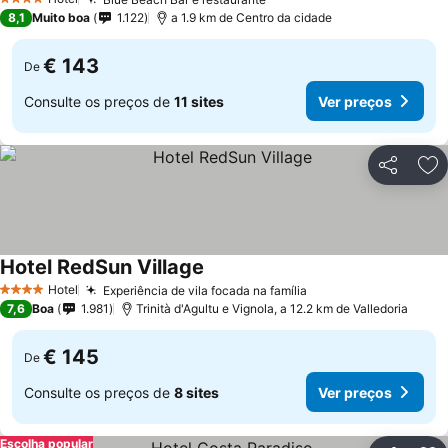
4 Estrelas
8,1
Muito boa
1.122
a 1.9 km de Centro da cidade
€ 143
De
Consulte os preços de
11 sites
Ver preços
Partilhar
Ad
Hotel RedSun Village
Hotel
Experiência de vila focada na família
4 Estrelas
7,6
Boa
1.981
Trinità d'Agultu e Vignola, a 12.2 km de Valledoria
€ 145
De
Consulte os preços de
8 sites
Ver preços
Escolha popular