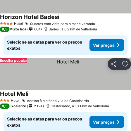
Horizon Hotel Badesi
Hotel
Quartos com vista para o mar e varanda
4 Estrelas
8,3
Muito boa
664
Badesi, a 6.2 km de Valledoria
Selecione as datas para ver os preços
Ver preços
exatos.
Escolha popular
Partilhar
Ad
Hotel Meli
Hotel
Acesso à histórica vila de Castelsardo
3 Estrelas
8,5
Excelente
2.124
Castelsardo, a 10.1 km de Valledoria
Selecione as datas para ver os preços
Ver preços
exatos.