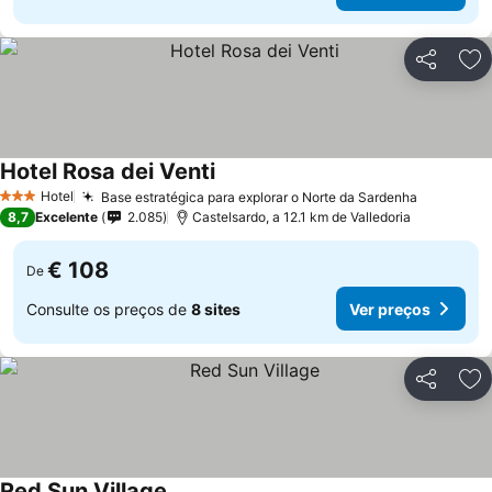
Partilhar
Ad
Hotel Rosa dei Venti
Hotel
Base estratégica para explorar o Norte da Sardenha
3 Estrelas
8,7
Excelente
2.085
Castelsardo, a 12.1 km de Valledoria
€ 108
De
Consulte os preços de
8 sites
Ver preços
Partilhar
Ad
Red Sun Village