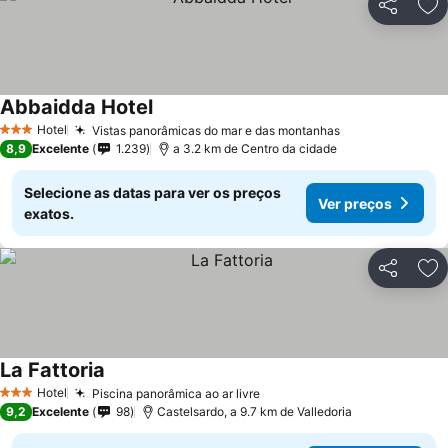
Partilhar
Ad
Abbaidda Hotel
Hotel
Vistas panorâmicas do mar e das montanhas
3 Estrelas
8,9
Excelente
1.239
a 3.2 km de Centro da cidade
Selecione as datas para ver os preços
Ver preços
exatos.
Partilhar
Ad
La Fattoria
Hotel
Piscina panorâmica ao ar livre
3 Estrelas
9,2
Excelente
98
Castelsardo, a 9.7 km de Valledoria