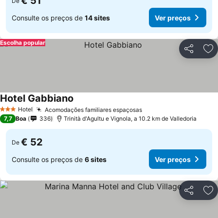
€ 51
De
Consulte os preços de
14 sites
Ver preços
Escolha popular
Partilhar
Ad
Hotel Gabbiano
Hotel
Acomodações familiares espaçosas
3 Estrelas
7,7
Boa
336
Trinità d'Agultu e Vignola, a 10.2 km de Valledoria
€ 52
De
Consulte os preços de
6 sites
Ver preços
Partilhar
Ad