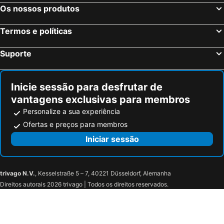
Resort & SPA Le Dune
Horizon Hotel Badesi
Os nossos produtos
Borgo Dei Pescatori Vignola Mare
Residence L'Incanto Attici
Termos e políticas
La Fattoria
Borgo Isola Rossa
Costa Doria
Su Arghentu Country Hotel
Suporte
Inicie sessão para desfrutar de
vantagens exclusivas para membros
Personalize a sua experiência
Ofertas e preços para membros
Iniciar sessão
trivago N.V.
, Kesselstraße 5 – 7, 40221 Düsseldorf, Alemanha
Direitos autorais 2026 trivago | Todos os direitos reservados.