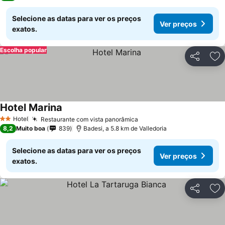
Selecione as datas para ver os preços
Ver preços
exatos.
Escolha popular
Partilhar
Ad
Hotel Marina
Hotel
Restaurante com vista panorâmica
2 Estrelas
8,2
Muito boa
839
Badesi, a 5.8 km de Valledoria
Selecione as datas para ver os preços
Ver preços
exatos.
Partilhar
Ad