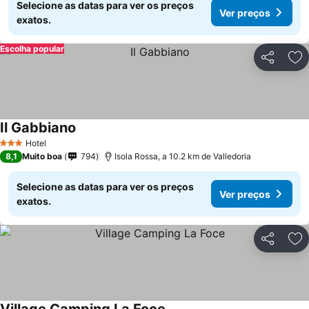
Selecione as datas para ver os preços
Ver preços
exatos.
Escolha popular
Partilhar
Ad
Il Gabbiano
Hotel
3 Estrelas
8,1
Muito boa
794
Isola Rossa, a 10.2 km de Valledoria
Selecione as datas para ver os preços
Ver preços
exatos.
Partilhar
Ad