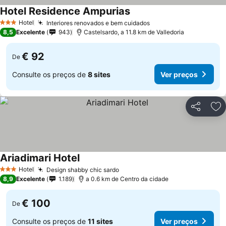
Hotel Residence Ampurias
Hotel
Interiores renovados e bem cuidados
3 Estrelas
8,5
Excelente
943
Castelsardo, a 11.8 km de Valledoria
€ 92
De
Consulte os preços de
8 sites
Ver preços
Partilhar
Ad
Ariadimari Hotel
Hotel
Design shabby chic sardo
3 Estrelas
8,9
Excelente
1.189
a 0.6 km de Centro da cidade
€ 100
De
Consulte os preços de
11 sites
Ver preços