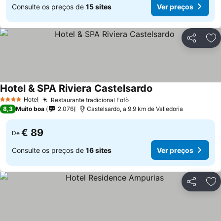
Consulte os preços de
15 sites
Ver preços
Partilhar
Ad
Hotel & SPA Riviera Castelsardo
Hotel
Restaurante tradicional Fofò
4 Estrelas
8,3
Muito boa
2.076
Castelsardo, a 9.9 km de Valledoria
€ 89
De
Consulte os preços de
16 sites
Ver preços
Partilhar
Ad