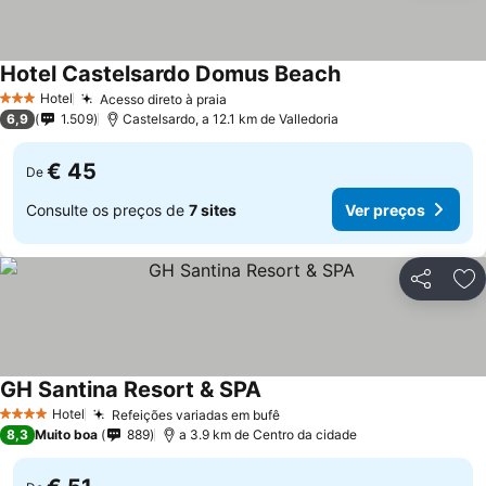
Hotel Castelsardo Domus Beach
Hotel
Acesso direto à praia
3 Estrelas
6,9
1.509
Castelsardo, a 12.1 km de Valledoria
€ 45
De
Consulte os preços de
7 sites
Ver preços
Partilhar
Ad
GH Santina Resort & SPA
Hotel
Refeições variadas em bufê
4 Estrelas
8,3
Muito boa
889
a 3.9 km de Centro da cidade