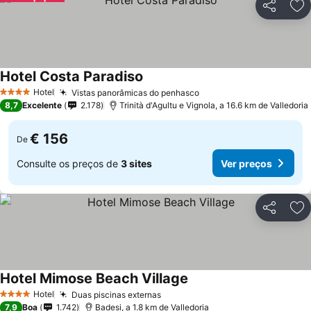
Partilhar
Ad
Hotel Costa Paradiso
Hotel
Vistas panorâmicas do penhasco
4 Estrelas
8,7
Excelente
2.178
Trinità d'Agultu e Vignola, a 16.6 km de Valledoria
€ 156
De
Consulte os preços de
3 sites
Ver preços
Partilhar
Ad
Hotel Mimose Beach Village
Hotel
Duas piscinas externas
4 Estrelas
7,9
Boa
1.742
Badesi, a 1.8 km de Valledoria