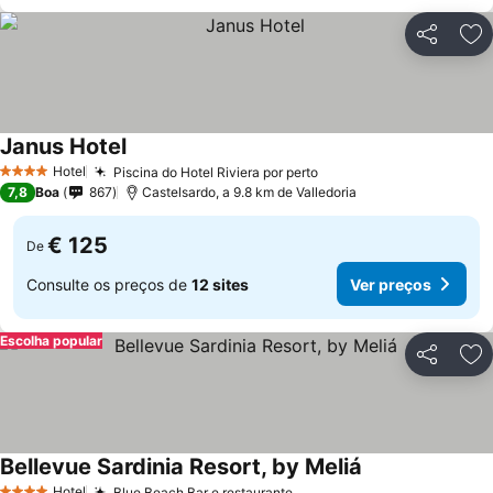
Partilhar
Ad
Janus Hotel
Hotel
Piscina do Hotel Riviera por perto
4 Estrelas
7,8
Boa
867
Castelsardo, a 9.8 km de Valledoria
€ 125
De
Consulte os preços de
12 sites
Ver preços
Escolha popular
Partilhar
Ad
Bellevue Sardinia Resort, by Meliá
Hotel
Blue Beach Bar e restaurante