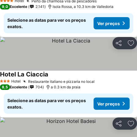
Hotel
Perto da charmosa vila de pescadores
4 Estrelas
9,0
Excelente
2.141
Isola Rossa, a 10.3 km de Valledoria
Selecione as datas para ver os preços
Ver preços
exatos.
Partilhar
Ad
Hotel La Ciaccia
Hotel
Restaurante italiano e pizzaria no local
3 Estrelas
8,5
Excelente
704
a 0.3 km da praia
Selecione as datas para ver os preços
Ver preços
exatos.
Partilhar
Ad