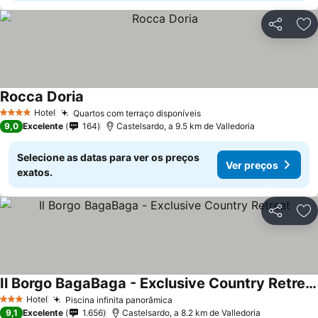
Partilhar
Ad
Rocca Doria
Hotel
Quartos com terraço disponíveis
4 Estrelas
9,0
Excelente
164
Castelsardo, a 9.5 km de Valledoria
Selecione as datas para ver os preços
Ver preços
exatos.
Partilhar
Ad
Il Borgo BagaBaga - Exclusive Country Retreat
Hotel
Piscina infinita panorâmica
3 Estrelas
9,1
Excelente
1.656
Castelsardo, a 8.2 km de Valledoria