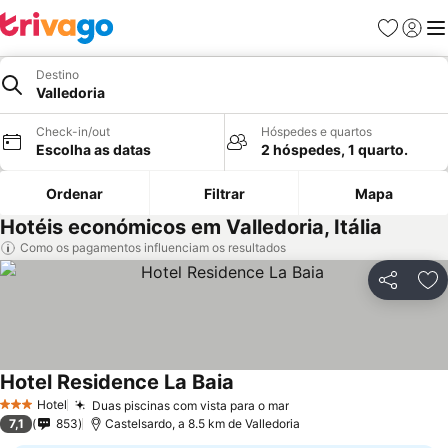
Favoritos
Iniciar
Me
Destino
Valledoria
Check-in/out
Hóspedes e quartos
Escolha as datas
2 hóspedes, 1 quarto.
Ordenar
Filtrar
Mapa
Hotéis económicos em Valledoria, Itália
Como os pagamentos influenciam os resultados
Partilhar
Ad
Hotel Residence La Baia
Hotel
Duas piscinas com vista para o mar
3 Estrelas
7,1
853
Castelsardo, a 8.5 km de Valledoria