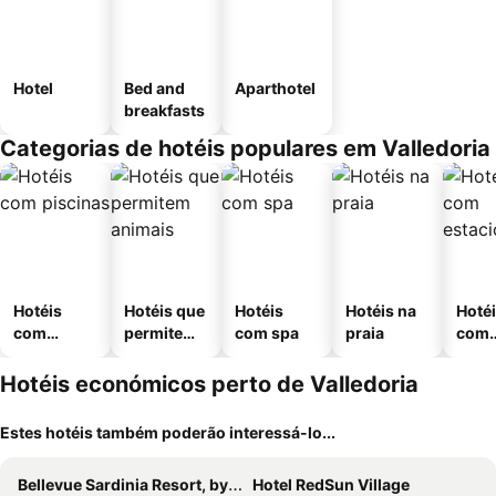
Hotel
Bed and
Aparthotel
breakfasts
Categorias de hotéis populares em Valledoria
Hotéis
Hotéis que
Hotéis
Hotéis na
Hoté
com
permitem
com spa
praia
com
piscinas
animais
esta
ment
Hotéis económicos perto de Valledoria
Estes hotéis também poderão interessá-lo...
Bellevue Sardinia Resort, by Meliá
Hotel RedSun Village