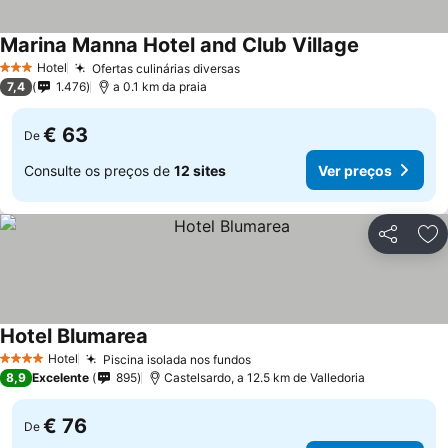
Marina Manna Hotel and Club Village
Hotel
Ofertas culinárias diversas
3 Estrelas
7,4
1.476
a 0.1 km da praia
€ 63
De
Consulte os preços de
12 sites
Ver preços
Partilhar
Ad
Hotel Blumarea
Hotel
Piscina isolada nos fundos
4 Estrelas
8,9
Excelente
895
Castelsardo, a 12.5 km de Valledoria
€ 76
De