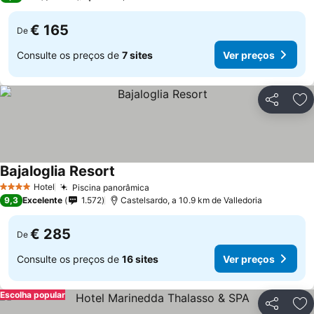
€ 165
De
Consulte os preços de
7 sites
Ver preços
Partilhar
Ad
Bajaloglia Resort
Hotel
Piscina panorâmica
4 Estrelas
9,3
Excelente
1.572
Castelsardo, a 10.9 km de Valledoria
€ 285
De
Consulte os preços de
16 sites
Ver preços
Escolha popular
Partilhar
Ad