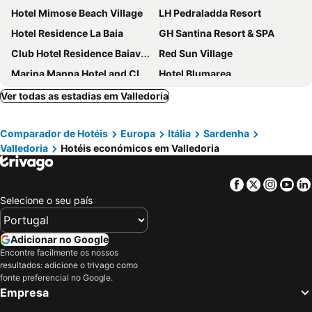
Hotel Mimose Beach Village
LH Pedraladda Resort
Hotel Residence La Baia
GH Santina Resort & SPA
Club Hotel Residence Baiaverde
Red Sun Village
Marina Manna Hotel and Club Village
Hotel Blumarea
Hotel & SPA Riviera Castelsardo
Hotel Castelsardo Domus Beach
Ver todas as estadias em Valledoria
Hotel Meli
Abbaidda Hotel
Comparador de Hotéis
Europa
Itália
Sardenha
Montiruju Hotel
Hotel Gabbiano
Valledoria
Hotéis económicos em Valledoria
Hotel La Ciaccia
Ariadimari Hotel
Hotel Rosa dei Venti
Sa Fiorida
Facebook
Twitter
Insta
Yo
Hotel Costa Paradiso
Janus Hotel
Selecione o seu país
Hotel Residence Ampurias
Residence Costa del Turchese
Bajaloglia Resort
Il Borgo BagaBaga - Exclusive Country Retreat
Adicionar no Google
Encontre facilmente os nossos
Hotel Smeraldo
Tenute Costadoria (Valle di Cynara)
resultados: adicione o trivago como
Marana
Rocca Doria
fonte preferencial no Google.
Empresa
Hotel Marinedda Thalasso & SPA
L'arcobaleno