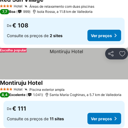
Hotel
Áreas de relaxamento com duas piscinas
4 Estrelas
7,7
Boa
999
Isola Rossa, a 11.8 km de Valledoria
€ 108
De
Consulte os preços de
2 sites
Ver preços
Escolha popular
Partilhar
Ad
Montiruju Hotel
Hotel
Piscina exterior ampla
4 Estrelas
8,4
Excelente
1.041
Santa Maria Coghinas, a 5.7 km de Valledoria
€ 111
De
Consulte os preços de
11 sites
Ver preços