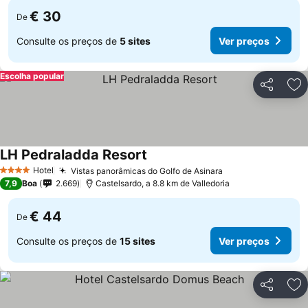
€ 30
De
Consulte os preços de
5 sites
Ver preços
Escolha popular
Partilhar
Ad
LH Pedraladda Resort
Hotel
Vistas panorâmicas do Golfo de Asinara
4 Estrelas
7,9
Boa
2.669
Castelsardo, a 8.8 km de Valledoria
€ 44
De
Consulte os preços de
15 sites
Ver preços
Partilhar
Ad