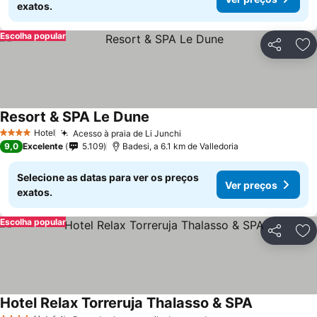
exatos.
Escolha popular
Partilhar
Ad
Resort & SPA Le Dune
Hotel
Acesso à praia de Li Junchi
4 Estrelas
9,0
Excelente
5.109
Badesi, a 6.1 km de Valledoria
Selecione as datas para ver os preços
Ver preços
exatos.
Escolha popular
Partilhar
Ad
Hotel Relax Torreruja Thalasso & SPA