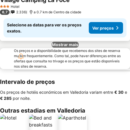
Village Camping La Foce
Hotel
3 Estrelas
6,7
2.336
a 0.7 km de Centro da cidade
Selecione as datas para ver os preços
Ver preços
exatos.
Mostrar mais
Os preços e a disponibilidade que recebemos dos sites de reserva
mudam frequentemente. Como tal, pode haver diferenças entre as
ofertas que consulta no trivago e os preços que estão disponíveis
nos sites de reserva.
Intervalo de preços
Os preços de hotéis económicos em Valledoria variam entre
‎€ 30
e
‎€ 285
por noite.
Outras estadias em Valledoria