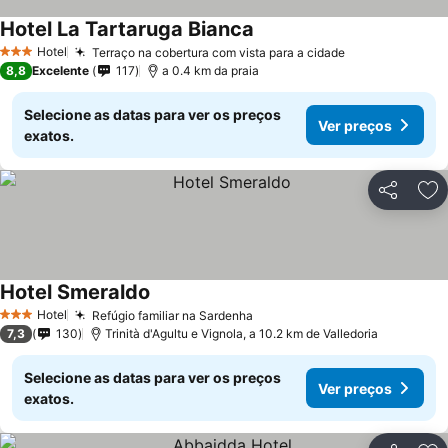
Hotel La Tartaruga Bianca
Hotel
Terraço na cobertura com vista para a cidade
3 Estrelas
8,8
Excelente
117
a 0.4 km da praia
Selecione as datas para ver os preços
Ver preços
exatos.
Partilhar
Ad
Hotel Smeraldo
Hotel
Refúgio familiar na Sardenha
3 Estrelas
7,3
130
Trinità d'Agultu e Vignola, a 10.2 km de Valledoria
Selecione as datas para ver os preços
Ver preços
exatos.