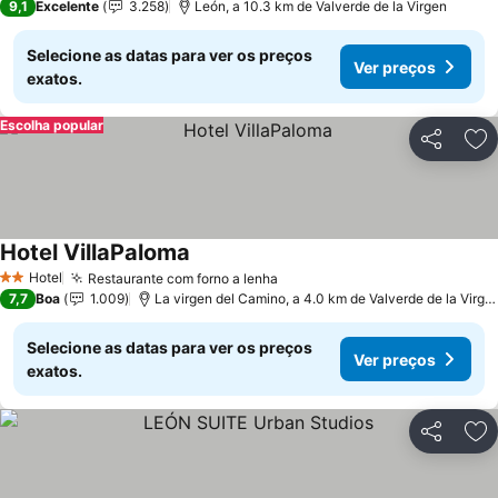
9,1
Excelente
3.258
León, a 10.3 km de Valverde de la Virgen
Selecione as datas para ver os preços
Ver preços
exatos.
Escolha popular
Partilhar
Ad
Hotel VillaPaloma
Hotel
Restaurante com forno a lenha
2 Estrelas
7,7
Boa
1.009
La virgen del Camino, a 4.0 km de Valverde de la Virgen
Selecione as datas para ver os preços
Ver preços
exatos.
Partilhar
Ad