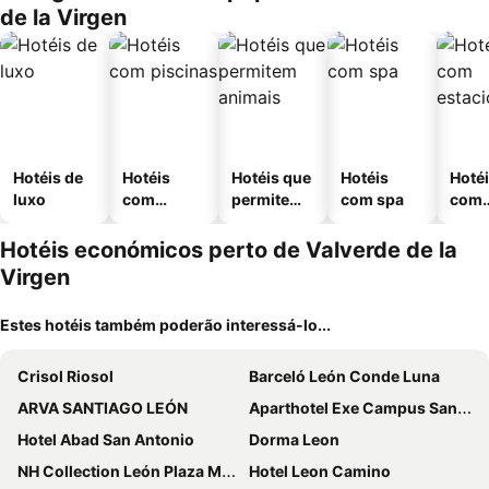
de la Virgen
Hotéis de
Hotéis
Hotéis que
Hotéis
Hoté
luxo
com
permitem
com spa
com
piscinas
animais
esta
ment
Hotéis económicos perto de Valverde de la
Virgen
Estes hotéis também poderão interessá-lo...
Crisol Riosol
Barceló León Conde Luna
ARVA SANTIAGO LEÓN
Aparthotel Exe Campus San Mamés
Hotel Abad San Antonio
Dorma Leon
NH Collection León Plaza Mayor
Hotel Leon Camino