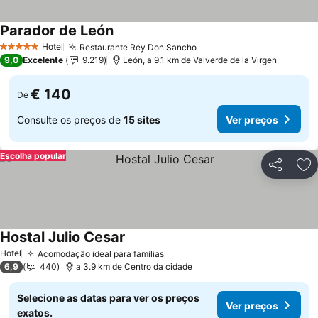
Parador de León
Hotel
Restaurante Rey Don Sancho
5 Estrelas
9,0
Excelente
9.219
León, a 9.1 km de Valverde de la Virgen
€ 140
De
Consulte os preços de
15 sites
Ver preços
Escolha popular
Partilhar
Ad
Hostal Julio Cesar
Hotel
Acomodação ideal para famílias
6,9
440
a 3.9 km de Centro da cidade
Selecione as datas para ver os preços
Ver preços
exatos.