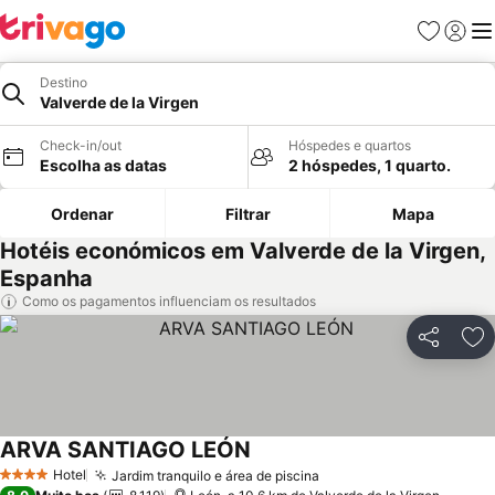
Favoritos
Iniciar
Me
Destino
Valverde de la Virgen
Check-in/out
Hóspedes e quartos
Escolha as datas
2 hóspedes, 1 quarto.
Ordenar
Filtrar
Mapa
Hotéis económicos em Valverde de la Virgen,
Espanha
Como os pagamentos influenciam os resultados
Partilhar
Ad
ARVA SANTIAGO LEÓN
Hotel
Jardim tranquilo e área de piscina
4 Estrelas