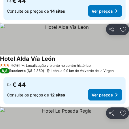
€ 44
De
Consulte os preços de
14 sites
Ver preços
Partilhar
Ad
Hotel Alda Vía León
Hotel
Localização vibrante no centro histórico
3 Estrelas
8,8
Excelente
2.350
León, a 9.9 km de Valverde de la Virgen
€ 44
De
Consulte os preços de
12 sites
Ver preços
Partilhar
Ad