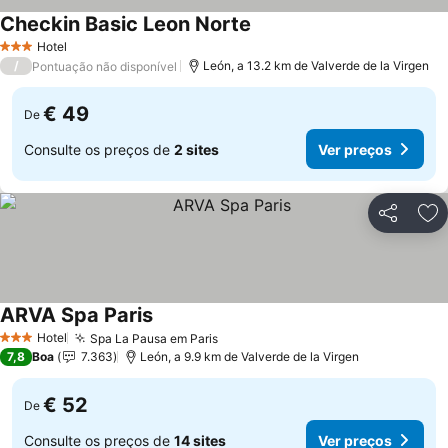
Checkin Basic Leon Norte
Hotel
3 Estrelas
/
León, a 13.2 km de Valverde de la Virgen
Pontuação não disponível
€ 49
De
Consulte os preços de
2 sites
Ver preços
Partilhar
Ad
ARVA Spa Paris
Hotel
Spa La Pausa em Paris
3 Estrelas
7,8
Boa
7.363
León, a 9.9 km de Valverde de la Virgen
€ 52
De
Consulte os preços de
14 sites
Ver preços