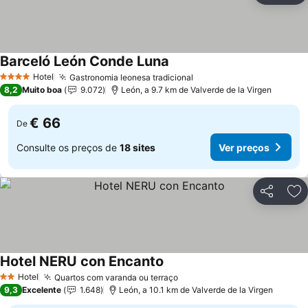
Barceló León Conde Luna
Hotel
Gastronomia leonesa tradicional
4 Estrelas
8,2
Muito boa
9.072
León, a 9.7 km de Valverde de la Virgen
€ 66
De
Consulte os preços de
18 sites
Ver preços
Partilhar
Ad
Hotel NERU con Encanto
Hotel
Quartos com varanda ou terraço
2 Estrelas
9,3
Excelente
1.648
León, a 10.1 km de Valverde de la Virgen