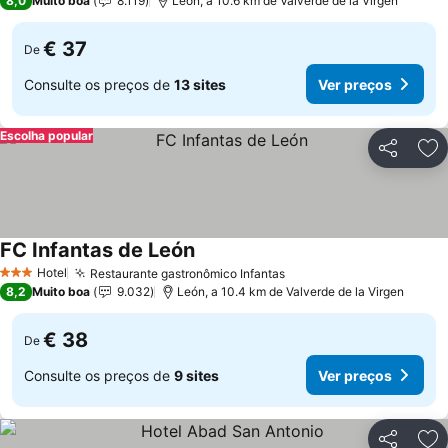
8,0
Muito boa
8.119
León, a 10.6 km de Valverde de la Virgen
€ 37
De
Consulte os preços de
13 sites
Ver preços
Escolha popular
Partilhar
Ad
FC Infantas de León
Hotel
Restaurante gastronômico Infantas
3 Estrelas
8,2
Muito boa
9.032
León, a 10.4 km de Valverde de la Virgen
€ 38
De
Consulte os preços de
9 sites
Ver preços