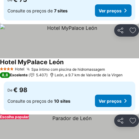
Consulte os preços de
7 sites
Ver preços
Partilhar
Ad
Hotel MyPalace León
Hotel
Spa íntimo com piscina de hidromassagem
4 Estrelas
8,8
Excelente
5.407
León, a 9.7 km de Valverde de la Virgen
€ 98
De
Consulte os preços de
10 sites
Ver preços
Escolha popular
Partilhar
Ad