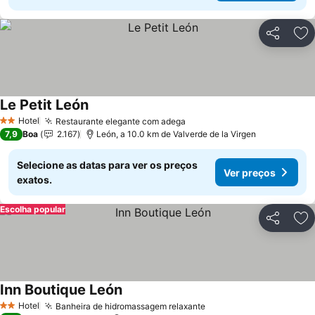
Partilhar
Ad
Le Petit León
Hotel
Restaurante elegante com adega
2 Estrelas
7,9
Boa
2.167
León, a 10.0 km de Valverde de la Virgen
Selecione as datas para ver os preços
Ver preços
exatos.
Escolha popular
Partilhar
Ad
Inn Boutique León
Hotel
Banheira de hidromassagem relaxante
2 Estrelas