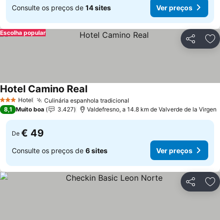
Consulte os preços de
14 sites
Ver preços
Escolha popular
Partilhar
Ad
Hotel Camino Real
Hotel
Culinária espanhola tradicional
3 Estrelas
8,1
Muito boa
3.427
Valdefresno, a 14.8 km de Valverde de la Virgen
€ 49
De
Consulte os preços de
6 sites
Ver preços
Partilhar
Ad