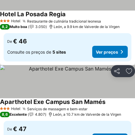
Hotel La Posada Regia
Hotel
Restaurante de culinária tradicional leonesa
3 Estrelas
8,2
Muito boa
3.050
León, a 9.9 km de Valverde de la Virgen
€ 46
De
Consulte os preços de
5 sites
Ver preços
Partilhar
Ad
Aparthotel Exe Campus San Mamés
Hotel
Serviços de massagem e bem-estar
3 Estrelas
8,6
Excelente
4.807
León, a 10.7 km de Valverde de la Virgen
€ 47
De