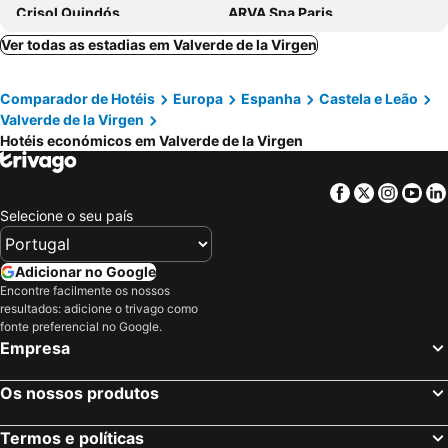
Crisol Quindós
ARVA Spa Paris
Hotel Silken Luis de León
Occidental León Alfonso V
Ver todas as estadias em Valverde de la Virgen
AC Hotel Leon San Antonio
Hotel MyPalace León
Comparador de Hotéis
Europa
Espanha
Castela e Leão
FC Infantas de León
Domus Oncinae
Valverde de la Virgen
Hotel Alda Vía León
ARVA Abad San Antonio
Hotéis económicos em Valverde de la Virgen
Hotel Rincón del Conde
Reina
Hotel Camino Real
Parador de León
Facebook
Twitter
Insta
Yo
Selecione o seu país
Hotel Q!H Centro Leon
Hotel Real Colegiata San Isidoro
Hotel NERU con Encanto
Hotel Alfageme
Adicionar no Google
Hospedería Pax
Hotel VillaPaloma
Encontre facilmente os nossos
Hotel Avenida III
Hostal Libertad
resultados: adicione o trivago como
fonte preferencial no Google.
Hotel La Posada Regia
Hostal Julio Cesar
Empresa
Inn Boutique León
Hostal Restaurante Central
Hostal Guzman El Bueno by gaiarooms
Palacete Colonial
Os nossos produtos
Apartahotel FC Catedral
HOSTAL ALTO PÁRAMO
Termos e políticas
Hospederia Fernando I
Le Petit León