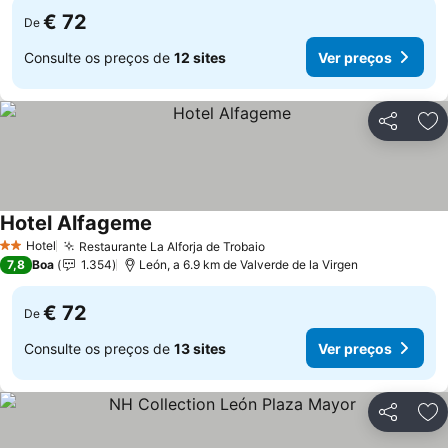
€ 72
De
Consulte os preços de
12 sites
Ver preços
Partilhar
Ad
Hotel Alfageme
Hotel
Restaurante La Alforja de Trobaio
2 Estrelas
7,8
Boa
1.354
León, a 6.9 km de Valverde de la Virgen
€ 72
De
Consulte os preços de
13 sites
Ver preços
Partilhar
Ad