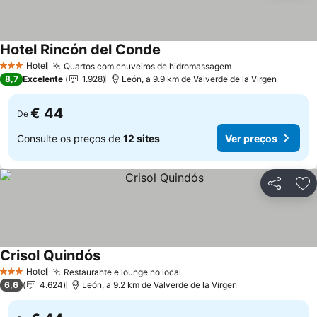
Hotel Rincón del Conde
Hotel
Quartos com chuveiros de hidromassagem
3 Estrelas
8,7
Excelente
1.928
León, a 9.9 km de Valverde de la Virgen
€ 44
De
Consulte os preços de
12 sites
Ver preços
Partilhar
Ad
Crisol Quindós
Hotel
Restaurante e lounge no local
3 Estrelas
6,6
4.624
León, a 9.2 km de Valverde de la Virgen