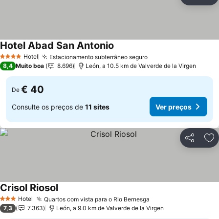
Partilhar
Ad
Hotel Abad San Antonio
Hotel
Estacionamento subterrâneo seguro
4 Estrelas
8,4
Muito boa
8.696
León, a 10.5 km de Valverde de la Virgen
€ 40
De
Consulte os preços de
11 sites
Ver preços
Partilhar
Ad
Crisol Riosol
Hotel
Quartos com vista para o Rio Bernesga
3 Estrelas
7,3
7.363
León, a 9.0 km de Valverde de la Virgen