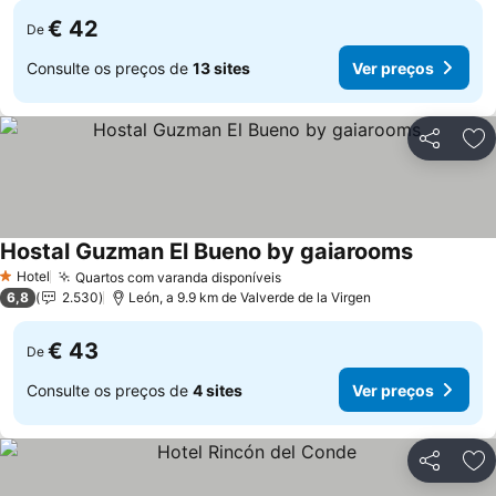
€ 42
De
Consulte os preços de
13 sites
Ver preços
Partilhar
Ad
Hostal Guzman El Bueno by gaiarooms
Hotel
Quartos com varanda disponíveis
1 Estrelas
6,8
2.530
León, a 9.9 km de Valverde de la Virgen
€ 43
De
Consulte os preços de
4 sites
Ver preços
Partilhar
Ad