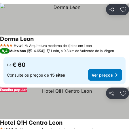
Partilhar
Ad
Dorma Leon
Hotel
Arquitetura moderna de tijolos em León
4 Estrelas
8,4
Muito boa
4.654
León, a 9.8 km de Valverde de la Virgen
€ 60
De
Consulte os preços de
15 sites
Ver preços
Escolha popular
Partilhar
Ad
Hotel Q!H Centro Leon