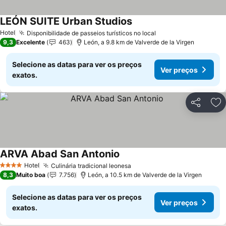
LEÓN SUITE Urban Studios
Hotel
Disponibilidade de passeios turísticos no local
9,3
Excelente
463
León, a 9.8 km de Valverde de la Virgen
Selecione as datas para ver os preços
Ver preços
exatos.
Partilhar
Ad
ARVA Abad San Antonio
Hotel
Culinária tradicional leonesa
4 Estrelas
8,3
Muito boa
7.756
León, a 10.5 km de Valverde de la Virgen
Selecione as datas para ver os preços
Ver preços
exatos.