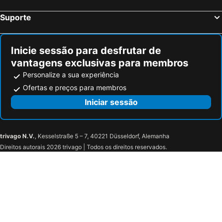
Hotel Las Moreras
Albergue Santo Tomas De Canterbury
Suporte
Hostal San Froilan
Camarote Hotel
Checkin Basic León Norte
Aqua Luna Spa
Inicie sessão para desfrutar de
El Peralón de León
Palacete Colonial
vantagens exclusivas para membros
Piso Madrazo
Personalize a sua experiência
Ofertas e preços para membros
Iniciar sessão
trivago N.V.
, Kesselstraße 5 – 7, 40221 Düsseldorf, Alemanha
Direitos autorais 2026 trivago | Todos os direitos reservados.