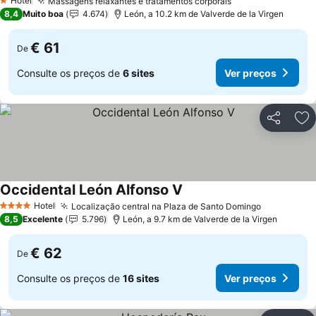
Hotel
Massagens relaxantes e tratamentos corporais
1 Estrelas
8,4
Muito boa
4.674
León, a 10.2 km de Valverde de la Virgen
€ 61
De
Consulte os preços de
6 sites
Ver preços
Partilhar
Ad
Occidental León Alfonso V
Hotel
Localização central na Plaza de Santo Domingo
4 Estrelas
8,5
Excelente
5.796
León, a 9.7 km de Valverde de la Virgen
€ 62
De
Consulte os preços de
16 sites
Ver preços