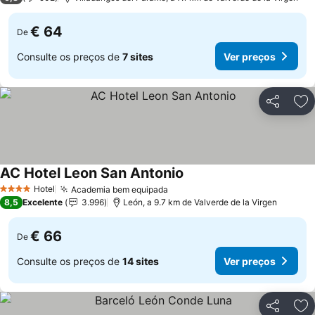
€ 64
De
Consulte os preços de
7 sites
Ver preços
Partilhar
Ad
AC Hotel Leon San Antonio
Hotel
Academia bem equipada
4 Estrelas
8,5
Excelente
3.996
León, a 9.7 km de Valverde de la Virgen
€ 66
De
Consulte os preços de
14 sites
Ver preços
Partilhar
Ad