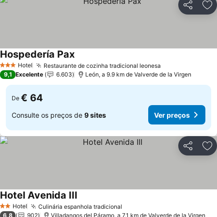
Partilhar
Ad
Hospedería Pax
Hotel
Restaurante de cozinha tradicional leonesa
3 Estrelas
9,1
Excelente
6.603
León, a 9.9 km de Valverde de la Virgen
€ 64
De
Consulte os preços de
9 sites
Ver preços
Partilhar
Ad
Hotel Avenida III
Hotel
Culinária espanhola tradicional
2 Estrelas
6,8
902
Villadangos del Páramo, a 7.1 km de Valverde de la Virgen