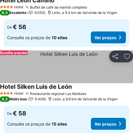
Hotel Leon Camino
Hotel
Buffet de café da manhã completo
4 Estrelas
8,5
Excelente
9.055
León, a 9.4 km de Valverde de la Virgen
€ 56
De
Consulte os preços de
10 sites
Ver preços
Escolha popular
Partilhar
Ad
Hotel Silken Luis de León
Hotel
Restaurante regional Las Medulas
4 Estrelas
8,2
Muito boa
9.406
León, a 9.8 km de Valverde de la Virgen
€ 58
De
Consulte os preços de
15 sites
Ver preços