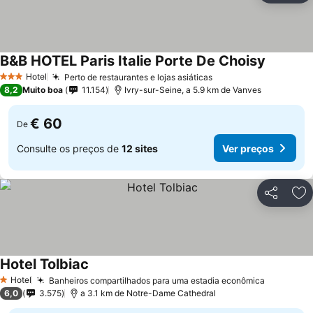
B&B HOTEL Paris Italie Porte De Choisy
Hotel
Perto de restaurantes e lojas asiáticas
3 Estrelas
8,2
Muito boa
11.154
Ivry-sur-Seine, a 5.9 km de Vanves
€ 60
De
Consulte os preços de
12 sites
Ver preços
Partilhar
Ad
Hotel Tolbiac
Hotel
Banheiros compartilhados para uma estadia econômica
1 Estrelas
6,0
3.575
a 3.1 km de Notre-Dame Cathedral