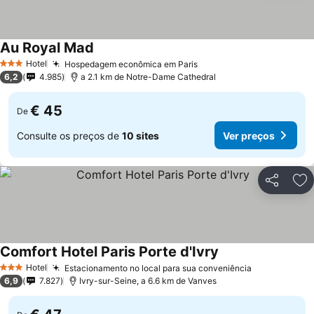
Au Royal Mad
Hotel
Hospedagem econômica em Paris
3 Estrelas
6,2
4.985
a 2.1 km de Notre-Dame Cathedral
€ 45
De
Consulte os preços de
10 sites
Ver preços
Partilhar
Ad
Comfort Hotel Paris Porte d'Ivry
Hotel
Estacionamento no local para sua conveniência
3 Estrelas
6,9
7.827
Ivry-sur-Seine, a 6.6 km de Vanves