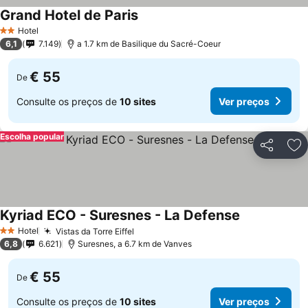
Grand Hotel de Paris
Hotel
2 Estrelas
6,1
7.149
a 1.7 km de Basilique du Sacré-Coeur
€ 55
De
Consulte os preços de
10 sites
Ver preços
Escolha popular
Partilhar
Ad
Kyriad ECO - Suresnes - La Defense
Hotel
Vistas da Torre Eiffel
2 Estrelas
6,8
6.621
Suresnes, a 6.7 km de Vanves
€ 55
De
Consulte os preços de
10 sites
Ver preços