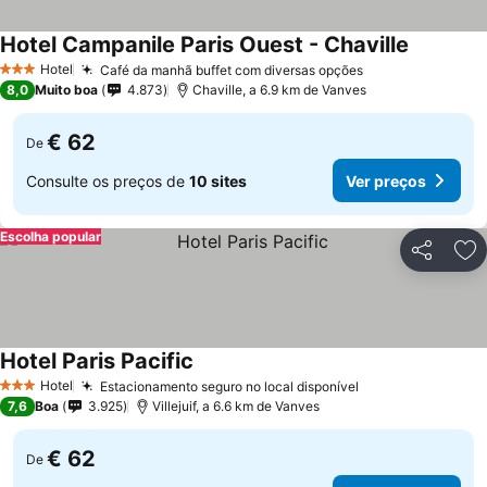
Hotel Campanile Paris Ouest - Chaville
Hotel
Café da manhã buffet com diversas opções
3 Estrelas
8,0
Muito boa
4.873
Chaville, a 6.9 km de Vanves
€ 62
De
Consulte os preços de
10 sites
Ver preços
Escolha popular
Partilhar
Ad
Hotel Paris Pacific
Hotel
Estacionamento seguro no local disponível
3 Estrelas
7,6
Boa
3.925
Villejuif, a 6.6 km de Vanves
€ 62
De