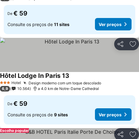
€ 59
De
Consulte os preços de
11 sites
Ver preços
Partilhar
Ad
Hôtel Lodge In Paris 13
Hotel
Design moderno com um toque descolado
3 Estrelas
6,9
10.564
a 4.0 km de Notre-Dame Cathedral
€ 59
De
Consulte os preços de
9 sites
Ver preços
Escolha popular
Partilhar
Ad