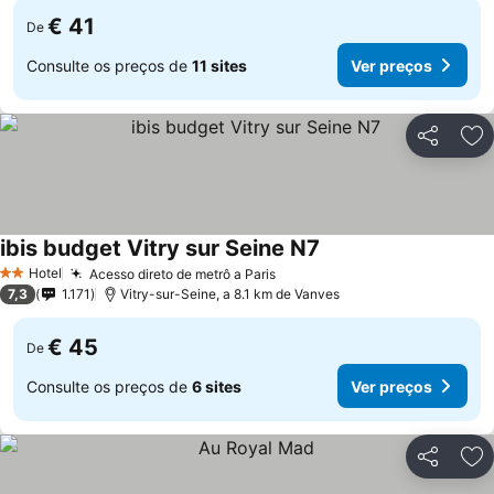
€ 41
De
Consulte os preços de
11 sites
Ver preços
Partilhar
Ad
ibis budget Vitry sur Seine N7
Hotel
Acesso direto de metrô a Paris
2 Estrelas
7,3
1.171
Vitry-sur-Seine, a 8.1 km de Vanves
€ 45
De
Consulte os preços de
6 sites
Ver preços
Partilhar
Ad