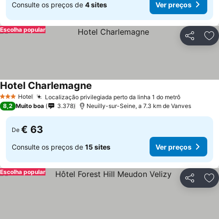
Consulte os preços de
4 sites
Ver preços
Escolha popular
Partilhar
Ad
Hotel Charlemagne
Hotel
Localização privilegiada perto da linha 1 do metrô
3 Estrelas
8,2
Muito boa
3.378
Neuilly-sur-Seine, a 7.3 km de Vanves
€ 63
De
Consulte os preços de
15 sites
Ver preços
Escolha popular
Partilhar
Ad