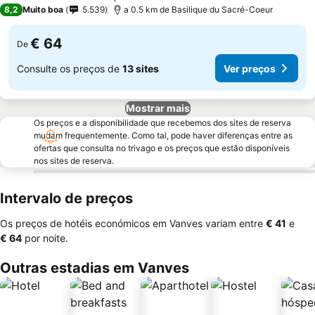
2 Estrelas
8,2
Muito boa
5.539
a 0.5 km de Basilique du Sacré-Coeur
€ 64
De
Consulte os preços de
13 sites
Ver preços
Mostrar mais
Os preços e a disponibilidade que recebemos dos sites de reserva
mudam frequentemente. Como tal, pode haver diferenças entre as
ofertas que consulta no trivago e os preços que estão disponíveis
nos sites de reserva.
Intervalo de preços
Os preços de hotéis económicos em Vanves variam entre
‎€ 41
e
‎€ 64
por noite.
Outras estadias em Vanves