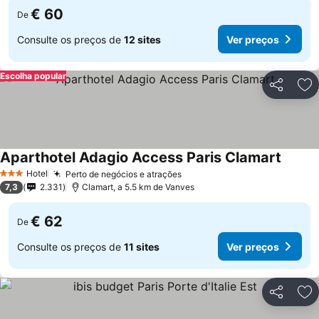
€ 60
De
Consulte os preços de
12 sites
Ver preços
Escolha popular
Partilhar
Ad
Aparthotel Adagio Access Paris Clamart
Hotel
Perto de negócios e atrações
3 Estrelas
7,3
2.331
Clamart, a 5.5 km de Vanves
€ 62
De
Consulte os preços de
11 sites
Ver preços
Partilhar
Ad