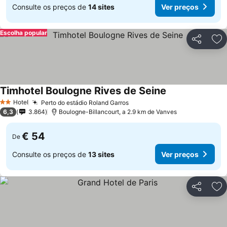
Consulte os preços de
14 sites
Ver preços
Escolha popular
Partilhar
Ad
Timhotel Boulogne Rives de Seine
Hotel
Perto do estádio Roland Garros
2 Estrelas
6,3
3.864
Boulogne-Billancourt, a 2.9 km de Vanves
€ 54
De
Consulte os preços de
13 sites
Ver preços
Partilhar
Ad