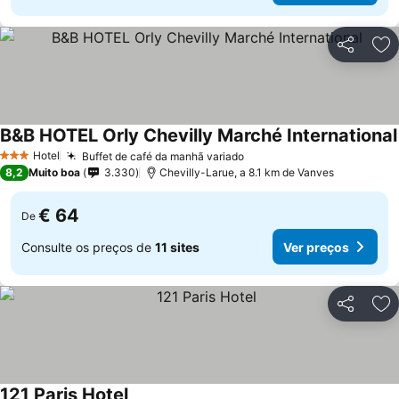
Partilhar
Ad
B&B HOTEL Orly Chevilly Marché International
Hotel
Buffet de café da manhã variado
3 Estrelas
8,2
Muito boa
3.330
Chevilly-Larue, a 8.1 km de Vanves
€ 64
De
Consulte os preços de
11 sites
Ver preços
Partilhar
Ad
121 Paris Hotel