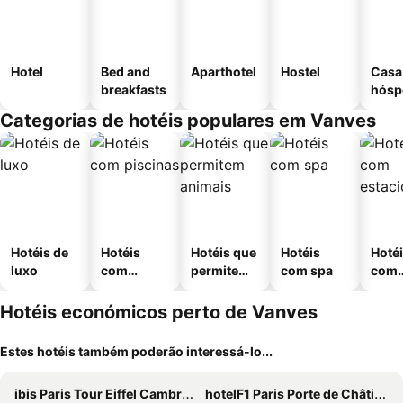
Hotel
Bed and
Aparthotel
Hostel
Casa
breakfasts
hósp
Categorias de hotéis populares em Vanves
Hotéis de
Hotéis
Hotéis que
Hotéis
Hoté
luxo
com
permitem
com spa
com
piscinas
animais
esta
ment
Hotéis económicos perto de Vanves
Estes hotéis também poderão interessá-lo...
ibis Paris Tour Eiffel Cambronne 15ème
hotelF1 Paris Porte de Châtillon