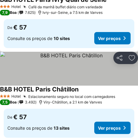
Hotel
Café da manhã buffet diário com variedade
3 Estrelas
7,9
Boa
7.625
Ivry-sur-Seine, a 7.5 km de Vanves
€ 57
De
Consulte os preços de
10 sites
Ver preços
Partilhar
Ad
B&B HOTEL Paris Châtillon
Hotel
Estacionamento seguro no local com carregadores
3 Estrelas
7,5
Boa
3.492
Viry-Châtillon, a 2.1 km de Vanves
€ 57
De
Consulte os preços de
13 sites
Ver preços