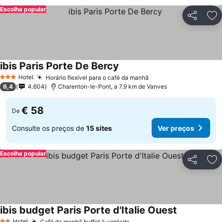
Escolha popular
Partilhar
Ad
ibis Paris Porte De Bercy
Hotel
Horário flexível para o café da manhã
3 Estrelas
6,4
4.604
Charenton-le-Pont, a 7.9 km de Vanves
€ 58
De
Consulte os preços de
15 sites
Ver preços
Escolha popular
Partilhar
Ad
ibis budget Paris Porte d'Italie Ouest
Hotel
Café da manhã buffet à vontade