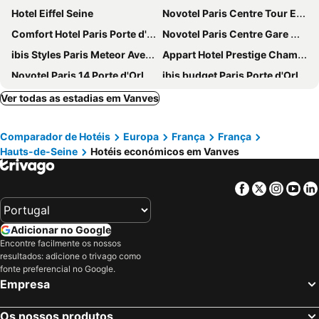
Hotel Eiffel Seine
Novotel Paris Centre Tour Eiffel
Comfort Hotel Paris Porte d'Ivry
Novotel Paris Centre Gare Montparnasse
ibis Styles Paris Meteor Avenue d'Italie
Appart Hotel Prestige Champs Elysees
Novotel Paris 14 Porte d'Orléans
ibis budget Paris Porte d'Orleans
Hôtel Marignan
Pullman Paris Tour Eiffel
Ver todas as estadias em Vanves
Mercure Paris Centre Tour Eiffel
Eklo Paris Expo Porte de Versailles
Comparador de Hotéis
Europa
França
França
Mercure Paris Alesia
Novotel Suites Paris Expo Porte de Versailles
Hauts-de-Seine
Hotéis económicos em Vanves
SO/ Paris Hotel
Novotel Paris Porte De Versailles
Mercure Paris Montparnasse Pasteur
Hotel Saint Christophe
Facebook
Twitter
Insta
Yo
Novotel Paris Les Halles
Hotel Eiffel Petit Louvre
Auteuil Tour Eiffel
Mercure Paris Gare Montparnasse TGV
Adicionar no Google
Novotel Paris Vaugirard Montparnasse
ibis budget Paris Porte d'Italie Ouest
Encontre facilmente os nossos
resultados: adicione o trivago como
Hotel Montparnasse Alesia
Hôtel 15 Montparnasse
fonte preferencial no Google.
Campanile PRIME - Paris 14 Maine Montparnasse
Mercure Paris Vaugirard Porte de Versailles Hotel
Empresa
Home Latin
Dupleix Hotel
Os nossos produtos