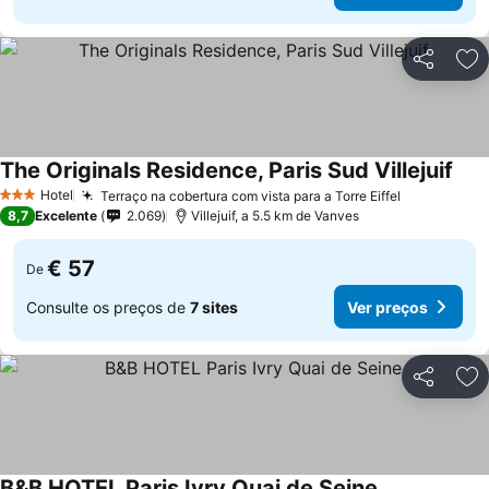
Partilhar
Ad
The Originals Residence, Paris Sud Villejuif
Hotel
Terraço na cobertura com vista para a Torre Eiffel
3 Estrelas
8,7
Excelente
2.069
Villejuif, a 5.5 km de Vanves
€ 57
De
Consulte os preços de
7 sites
Ver preços
Partilhar
Ad
B&B HOTEL Paris Ivry Quai de Seine