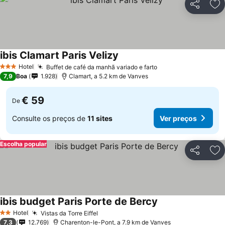
Partilhar
Ad
ibis Clamart Paris Velizy
Hotel
Buffet de café da manhã variado e farto
3 Estrelas
7,9
Boa
1.928
Clamart, a 5.2 km de Vanves
€ 59
De
Consulte os preços de
11 sites
Ver preços
Escolha popular
Partilhar
Ad
ibis budget Paris Porte de Bercy
Hotel
Vistas da Torre Eiffel
2 Estrelas
7,3
12.769
Charenton-le-Pont, a 7.9 km de Vanves