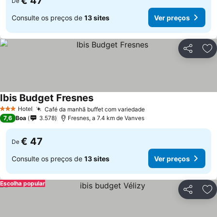
€ 47
De
Consulte os preços de
13 sites
Ver preços
Partilhar
Ad
Ibis Budget Fresnes
Hotel
Café da manhã buffet com variedade
3 Estrelas
7,6
Boa
3.578
Fresnes, a 7.4 km de Vanves
€ 47
De
Consulte os preços de
13 sites
Ver preços
Escolha popular
Partilhar
Ad