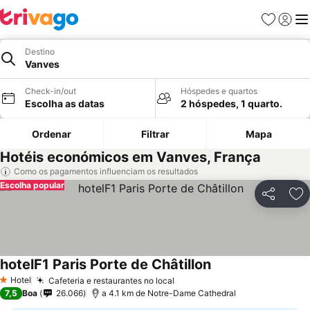
Favoritos
Iniciar
Me
Destino
Vanves
Check-in/out
Hóspedes e quartos
Escolha as datas
2 hóspedes, 1 quarto.
Ordenar
Filtrar
Mapa
Hotéis económicos em Vanves, França
Como os pagamentos influenciam os resultados
Escolha popular
Partilhar
Ad
hotelF1 Paris Porte de Châtillon
Hotel
Cafeteria e restaurantes no local
1 Estrelas
7,5
Boa
26.066
a 4.1 km de Notre-Dame Cathedral