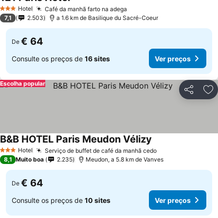
Hotel
Café da manhã farto na adega
3 Estrelas
7,1
2.503
a 1.6 km de Basilique du Sacré-Coeur
€ 64
De
Consulte os preços de
16 sites
Ver preços
Escolha popular
Partilhar
Ad
B&B HOTEL Paris Meudon Vélizy
Hotel
Serviço de buffet de café da manhã cedo
3 Estrelas
8,1
Muito boa
2.235
Meudon, a 5.8 km de Vanves
€ 64
De
Consulte os preços de
10 sites
Ver preços