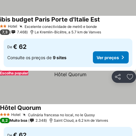
ibis budget Paris Porte d'Italie Est
Hotel
Excelente conectividade de metrô e bonde
2 Estrelas
7,3
7.468
Le Kremlin-Bicêtre, a 5.7 km de Vanves
€ 62
De
Consulte os preços de
9 sites
Ver preços
Escolha popular
Partilhar
Ad
Hôtel Quorum
Hotel
Culinária francesa no local, no le Quosy
3 Estrelas
8,2
Muito boa
2.348
Saint Cloud, a 6.2 km de Vanves
€ 62
De