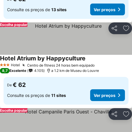
Consulte os preços de
13 sites
Ver preços
Escolha popular
Partilhar
Ad
Hotel Atrium by Happyculture
Hotel
Centro de fitness 24 horas bem equipado
3 Estrelas
8,7
Excelente
4.105
a 1.2 km de Museu do Louvre
€ 62
De
Consulte os preços de
11 sites
Ver preços
Escolha popular
Partilhar
Ad