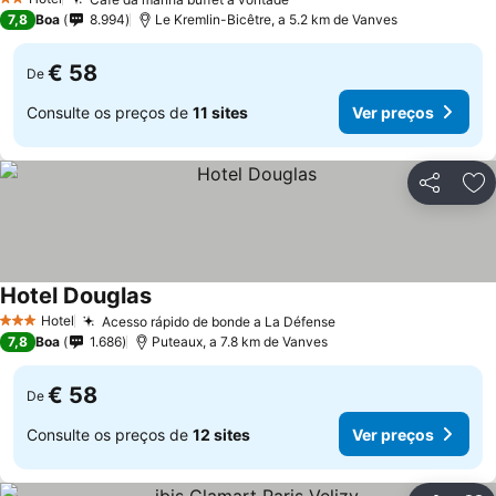
2 Estrelas
7,8
Boa
8.994
Le Kremlin-Bicêtre, a 5.2 km de Vanves
€ 58
De
Consulte os preços de
11 sites
Ver preços
Partilhar
Ad
Hotel Douglas
Hotel
Acesso rápido de bonde a La Défense
3 Estrelas
7,8
Boa
1.686
Puteaux, a 7.8 km de Vanves
€ 58
De
Consulte os preços de
12 sites
Ver preços