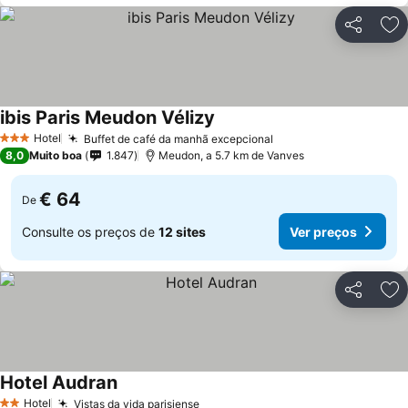
Partilhar
Ad
ibis Paris Meudon Vélizy
Hotel
Buffet de café da manhã excepcional
3 Estrelas
8,0
Muito boa
1.847
Meudon, a 5.7 km de Vanves
€ 64
De
Consulte os preços de
12 sites
Ver preços
Partilhar
Ad
Hotel Audran
Hotel
Vistas da vida parisiense