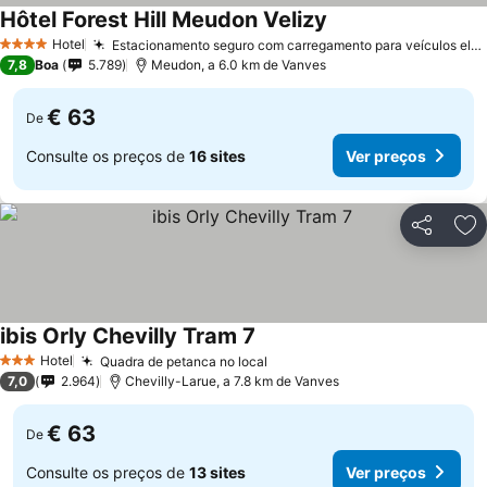
Hôtel Forest Hill Meudon Velizy
Hotel
Estacionamento seguro com carregamento para veículos elétricos
4 Estrelas
7,8
Boa
5.789
Meudon, a 6.0 km de Vanves
€ 63
De
Consulte os preços de
16 sites
Ver preços
Partilhar
Ad
ibis Orly Chevilly Tram 7
Hotel
Quadra de petanca no local
3 Estrelas
7,0
2.964
Chevilly-Larue, a 7.8 km de Vanves
€ 63
De
Consulte os preços de
13 sites
Ver preços