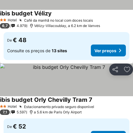
ibis budget Vélizy
Hotel
Café da manhã no local com doces locais
2 Estrelas
6,7
4.979
Vélizy-Villacoublay, a 6.2 km de Vanves
€ 48
De
Consulte os preços de
13 sites
Ver preços
Partilhar
Ad
ibis budget Orly Chevilly Tram 7
Hotel
Estacionamento privado seguro disponível
2 Estrelas
7,1
5.597
a 5.6 km de Paris Orly Airport
€ 52
De