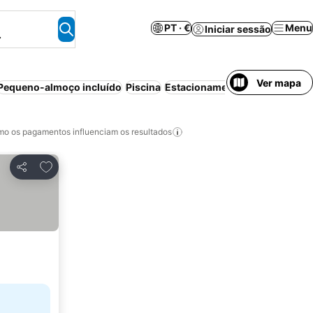
PT · €
Menu
Iniciar sessão
.
Ver mapa
Pequeno-almoço incluído
Piscina
Estacionamento
Cancelamento
o os pagamentos influenciam os resultados
Adicionar aos favoritos
Partilhar