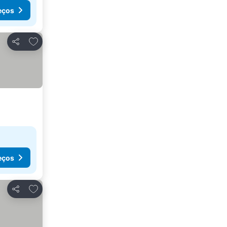
eços
Adicionar aos favoritos
Partilhar
eços
Adicionar aos favoritos
Partilhar