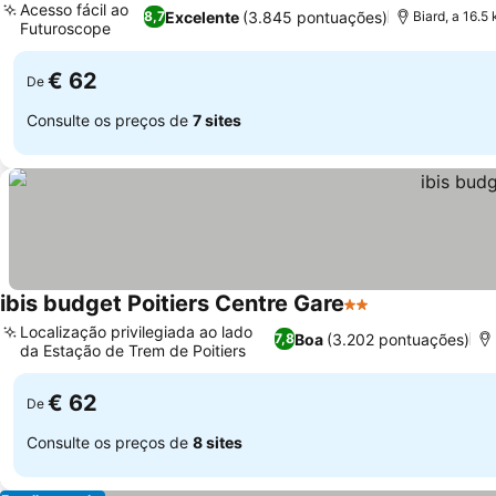
Acesso fácil ao
Excelente
(3.845 pontuações)
8,7
Biard, a 16.
Futuroscope
€ 62
De
Consulte os preços de
7 sites
ibis budget Poitiers Centre Gare
2 Estrelas
Localização privilegiada ao lado
Boa
(3.202 pontuações)
7,8
da Estação de Trem de Poitiers
€ 62
De
Consulte os preços de
8 sites