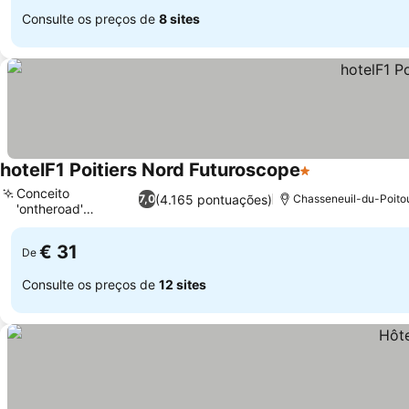
Consulte os preços de
8 sites
hotelF1 Poitiers Nord Futuroscope
1 Estrelas
Conceito
(4.165 pontuações)
7,0
Chasseneuil-du-Poito
'ontheroad'
renovado
€ 31
De
Consulte os preços de
12 sites