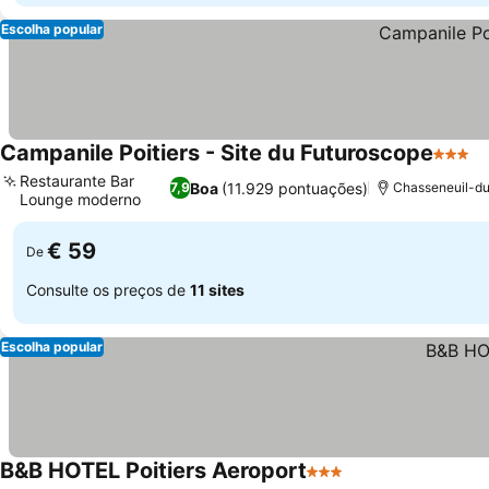
Escolha popular
Campanile Poitiers - Site du Futuroscope
3 Estr
Restaurante Bar
Boa
(11.929 pontuações)
7,9
Chasseneuil-du
Lounge moderno
€ 59
De
Consulte os preços de
11 sites
Escolha popular
B&B HOTEL Poitiers Aeroport
3 Estrelas