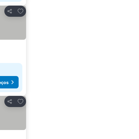
Adicionar aos favoritos
Partilhar
eços
Adicionar aos favoritos
Partilhar