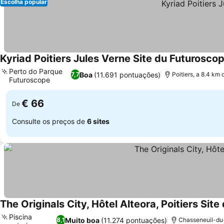
Escolha popular
Kyriad Poitiers Jules Verne Site du Futurosco
Perto do Parque
Boa
(11.691 pontuações)
7,7
Poitiers, a 8.4 k
Futuroscope
€ 66
De
Consulte os preços de
6 sites
The Originals City, Hôtel Alteora, Poitiers Sit
Piscina
Muito boa
(11.274 pontuações)
8,1
Chasseneuil-du-