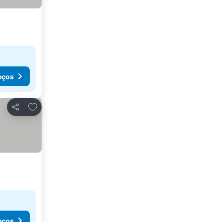
eços
Adicionar aos favoritos
Partilhar
eços