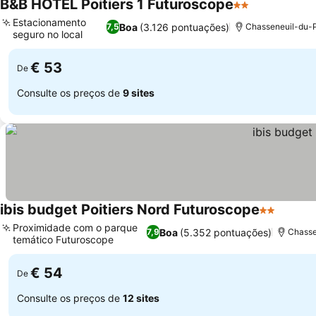
B&B HOTEL Poitiers 1 Futuroscope
2 Estrelas
Estacionamento
Boa
(3.126 pontuações)
7,5
Chasseneuil-du-P
seguro no local
€ 53
De
Consulte os preços de
9 sites
ibis budget Poitiers Nord Futuroscope
2 Estrelas
Proximidade com o parque
Boa
(5.352 pontuações)
7,9
Chasse
temático Futuroscope
€ 54
De
Consulte os preços de
12 sites