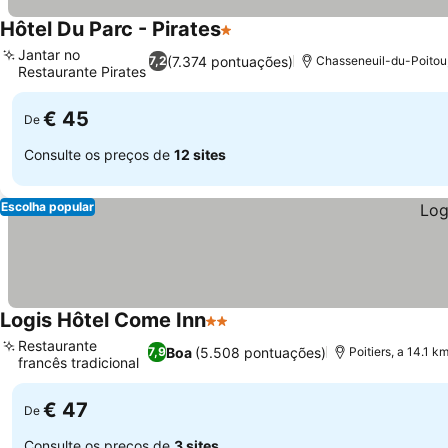
Hôtel Du Parc - Pirates
1 Estrelas
Jantar no
(7.374 pontuações)
7,2
Chasseneuil-du-Poitou
Restaurante Pirates
€ 45
De
Consulte os preços de
12 sites
Escolha popular
Logis Hôtel Come Inn
2 Estrelas
Restaurante
Boa
(5.508 pontuações)
7,9
Poitiers, a 14.1 
francês tradicional
€ 47
De
Consulte os preços de
3 sites