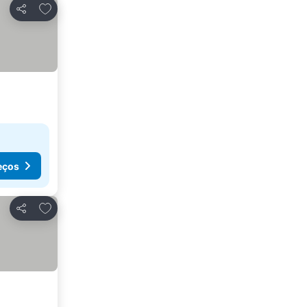
Adicionar aos favoritos
Partilhar
eços
Adicionar aos favoritos
Partilhar