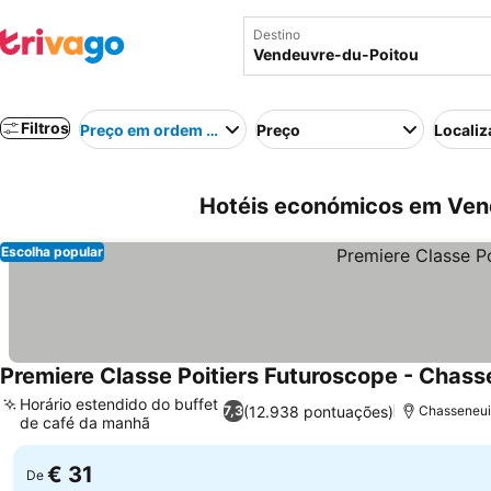
Destino
Filtros
Preço em ordem crescente
Preço
Localiz
Hotéis económicos em Ven
Escolha popular
Premiere Classe Poitiers Futuroscope - Chass
Horário estendido do buffet
(12.938 pontuações)
7,3
Chasseneui
de café da manhã
€ 31
De