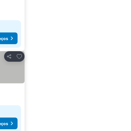
eços
Adicionar aos favoritos
Partilhar
eços