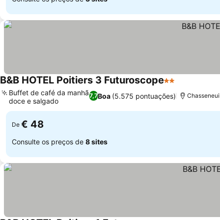
B&B HOTEL Poitiers 3 Futuroscope
2 Estrelas
Buffet de café da manhã
Boa
(5.575 pontuações)
7,7
Chasseneuil
doce e salgado
€ 48
De
Consulte os preços de
8 sites