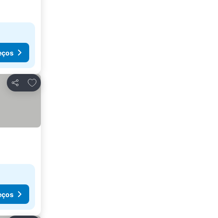
eços
Adicionar aos favoritos
Partilhar
eços