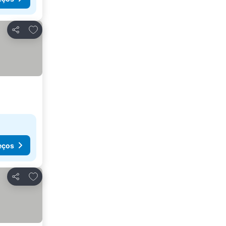
Adicionar aos favoritos
Partilhar
eços
Adicionar aos favoritos
Partilhar