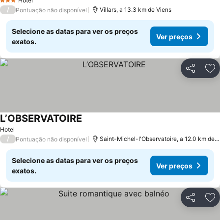
Hotel
3 Estrelas
/
Villars, a 13.3 km de Viens
Pontuação não disponível
Selecione as datas para ver os preços
Ver preços
exatos.
Partilhar
Ad
L’OBSERVATOIRE
Hotel
/
Saint-Michel-l'Observatoire, a 12.0 km de Viens
Pontuação não disponível
Selecione as datas para ver os preços
Ver preços
exatos.
Partilhar
Ad