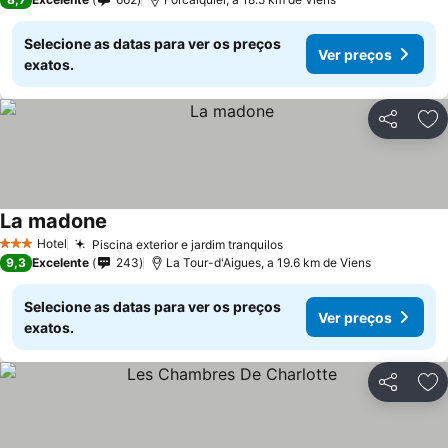
Selecione as datas para ver os preços
Ver preços
exatos.
Partilhar
Ad
La madone
Hotel
Piscina exterior e jardim tranquilos
3 Estrelas
9,3
Excelente
243
La Tour-d'Aigues, a 19.6 km de Viens
Selecione as datas para ver os preços
Ver preços
exatos.
Partilhar
Ad