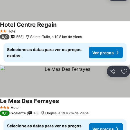
Hotel Centre Regain
Hotel
2 Estrelas
6,9
558
Sainte-Tulle, a 19.8 km de Viens
Selecione as datas para ver os preços
Ver preços
exatos.
Partilhar
Ad
Le Mas Des Ferrayes
Hotel
3 Estrelas
9,6
Excelente
18
Ongles, a 19.6 km de Viens
Selecione as datas para ver os preços
Ver preços