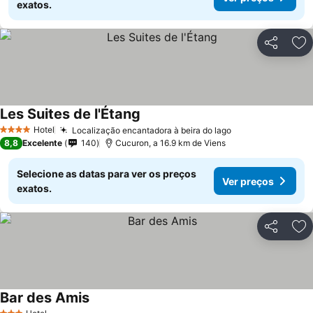
exatos.
Partilhar
Ad
Les Suites de l'Étang
Hotel
Localização encantadora à beira do lago
4 Estrelas
8,8
Excelente
140
Cucuron, a 16.9 km de Viens
Selecione as datas para ver os preços
Ver preços
exatos.
Partilhar
Ad
Bar des Amis