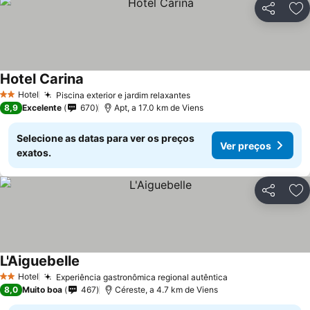
Partilhar
Ad
Hotel Carina
Hotel
Piscina exterior e jardim relaxantes
2 Estrelas
8,9
Excelente
670
Apt, a 17.0 km de Viens
Selecione as datas para ver os preços
Ver preços
exatos.
Partilhar
Ad
L'Aiguebelle
Hotel
Experiência gastronômica regional autêntica
2 Estrelas
8,0
Muito boa
467
Céreste, a 4.7 km de Viens