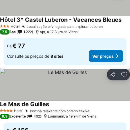
Hôtel 3* Castel Luberon - Vacances Bleues
Hotel
Localização privilegiada para explorar Luberon
3 Estrelas
7,5
Boa
1.222
Apt, a 12.3 km de Viens
€ 77
De
Consulte os preços de
8 sites
Ver preços
Partilhar
Ad
Le Mas de Guilles
Hotel
Piscina relaxante com horário flexível
4 Estrelas
8,9
Excelente
492
Lourmarin, a 19.9 km de Viens