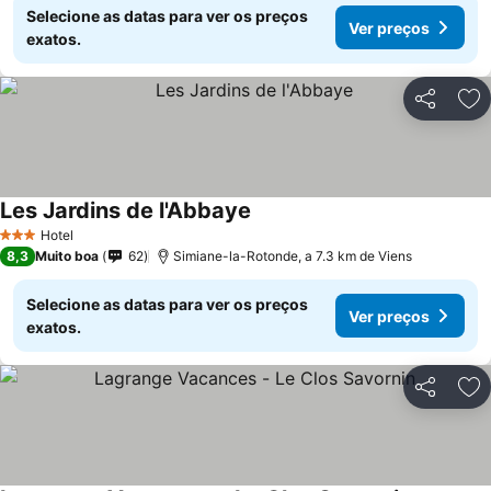
Selecione as datas para ver os preços
Ver preços
exatos.
Partilhar
Ad
Les Jardins de l'Abbaye
Hotel
3 Estrelas
8,3
Muito boa
62
Simiane-la-Rotonde, a 7.3 km de Viens
Selecione as datas para ver os preços
Ver preços
exatos.
Partilhar
Ad