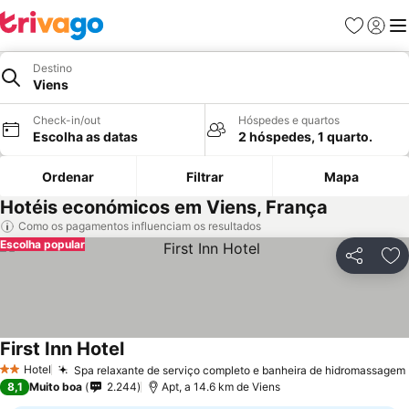
Favoritos
Iniciar
Me
Destino
Viens
Check-in/out
Hóspedes e quartos
Escolha as datas
2 hóspedes, 1 quarto.
Ordenar
Filtrar
Mapa
Hotéis económicos em Viens, França
Como os pagamentos influenciam os resultados
Escolha popular
Partilhar
Ad
First Inn Hotel
Hotel
Spa relaxante de serviço completo e banheira de hidromassagem
2 Estrelas
8,1
Muito boa
2.244
Apt, a 14.6 km de Viens