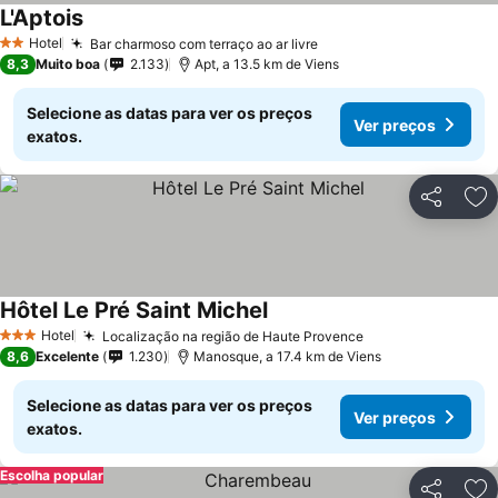
L'Aptois
Hotel
Bar charmoso com terraço ao ar livre
2 Estrelas
8,3
Muito boa
2.133
Apt, a 13.5 km de Viens
Selecione as datas para ver os preços
Ver preços
exatos.
Partilhar
Ad
Hôtel Le Pré Saint Michel
Hotel
Localização na região de Haute Provence
3 Estrelas
8,6
Excelente
1.230
Manosque, a 17.4 km de Viens
Selecione as datas para ver os preços
Ver preços
exatos.
Escolha popular