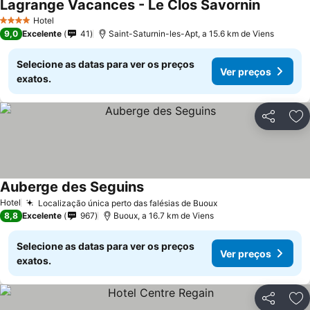
Lagrange Vacances - Le Clos Savornin
Hotel
4 Estrelas
9,0
Excelente
41
Saint-Saturnin-les-Apt, a 15.6 km de Viens
Selecione as datas para ver os preços
Ver preços
exatos.
Partilhar
Ad
Auberge des Seguins
Hotel
Localização única perto das falésias de Buoux
8,8
Excelente
967
Buoux, a 16.7 km de Viens
Selecione as datas para ver os preços
Ver preços
exatos.
Partilhar
Ad