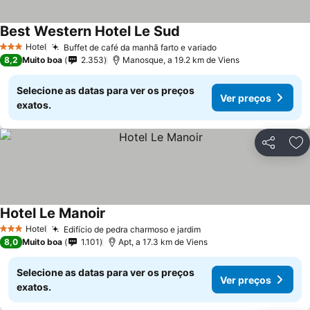
Best Western Hotel Le Sud
Hotel
Buffet de café da manhã farto e variado
3 Estrelas
8,2
Muito boa
2.353
Manosque, a 19.2 km de Viens
Selecione as datas para ver os preços
Ver preços
exatos.
Partilhar
Ad
Hotel Le Manoir
Hotel
Edifício de pedra charmoso e jardim
3 Estrelas
8,0
Muito boa
1.101
Apt, a 17.3 km de Viens
Selecione as datas para ver os preços
Ver preços
exatos.