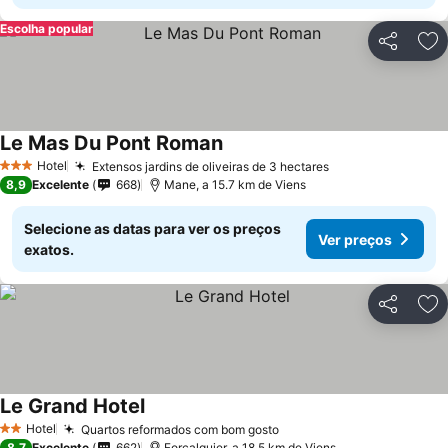
Escolha popular
Partilhar
Ad
Le Mas Du Pont Roman
Hotel
Extensos jardins de oliveiras de 3 hectares
3 Estrelas
8,9
Excelente
668
Mane, a 15.7 km de Viens
Selecione as datas para ver os preços
Ver preços
exatos.
Partilhar
Ad
Le Grand Hotel
Hotel
Quartos reformados com bom gosto
2 Estrelas
8,7
Excelente
662
Forcalquier, a 18.5 km de Viens