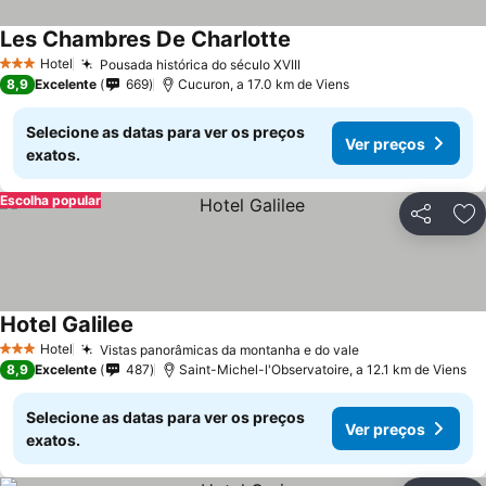
Les Chambres De Charlotte
Hotel
Pousada histórica do século XVIII
3 Estrelas
8,9
Excelente
669
Cucuron, a 17.0 km de Viens
Selecione as datas para ver os preços
Ver preços
exatos.
Escolha popular
Partilhar
Ad
Hotel Galilee
Hotel
Vistas panorâmicas da montanha e do vale
3 Estrelas
8,9
Excelente
487
Saint-Michel-l'Observatoire, a 12.1 km de Viens
Selecione as datas para ver os preços
Ver preços
exatos.