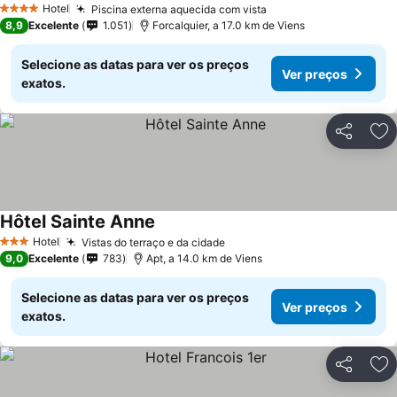
Hotel
Piscina externa aquecida com vista
4 Estrelas
8,9
Excelente
1.051
Forcalquier, a 17.0 km de Viens
Selecione as datas para ver os preços
Ver preços
exatos.
Partilhar
Ad
Hôtel Sainte Anne
Hotel
Vistas do terraço e da cidade
3 Estrelas
9,0
Excelente
783
Apt, a 14.0 km de Viens
Selecione as datas para ver os preços
Ver preços
exatos.
Partilhar
Ad