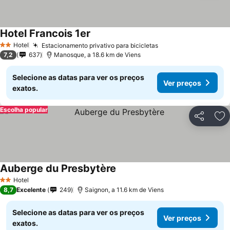
Hotel Francois 1er
Hotel
Estacionamento privativo para bicicletas
2 Estrelas
7,2
637
Manosque, a 18.6 km de Viens
Selecione as datas para ver os preços
Ver preços
exatos.
Escolha popular
Partilhar
Ad
Auberge du Presbytère
Hotel
2 Estrelas
8,7
Excelente
249
Saignon, a 11.6 km de Viens
Selecione as datas para ver os preços
Ver preços
exatos.