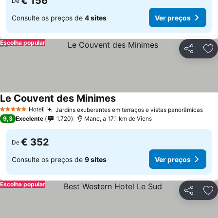
€ 156
De
Consulte os preços de
4 sites
Ver preços
Escolha popular
Partilhar
Ad
Le Couvent des Minimes
Hotel
Jardins exuberantes em terraços e vistas panorâmicas
5 Estrelas
9,3
Excelente
1.720
Mane, a 17.1 km de Viens
€ 352
De
Consulte os preços de
9 sites
Ver preços
Escolha popular
Partilhar
Ad