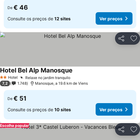
€ 46
De
Consulte os preços de
12 sites
Ver preços
Partilhar
Ad
Hotel Bel Alp Manosque
Hotel
Relaxe no jardim tranquilo
2 Estrelas
7,2
1.748
Manosque, a 19.6 km de Viens
€ 51
De
Consulte os preços de
10 sites
Ver preços
Escolha popular
Partilhar
Ad