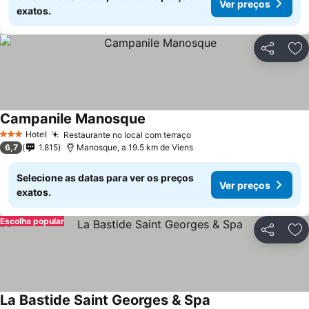
Ver preços
exatos.
Partilhar
Ad
Campanile Manosque
Hotel
Restaurante no local com terraço
3 Estrelas
6,7
1.815
Manosque, a 19.5 km de Viens
Selecione as datas para ver os preços
Ver preços
exatos.
Escolha popular
Partilhar
Ad
La Bastide Saint Georges & Spa