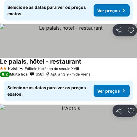
Selecione as datas para ver os preços
Ver preços
exatos.
Partilhar
Ad
Le palais, hôtel - restaurant
Hotel
Edifício histórico do século XVIII
2 Estrelas
8,2
Muito boa
658
Apt, a 13.9 km de Viens
Selecione as datas para ver os preços
Ver preços
exatos.
Partilhar
Ad