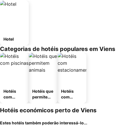
Hotel
Categorias de hotéis populares em Viens
Hotéis
Hotéis que
Hotéis
com
permitem
com
piscinas
animais
estaciona
mento
Hotéis económicos perto de Viens
Estes hotéis também poderão interessá-lo...