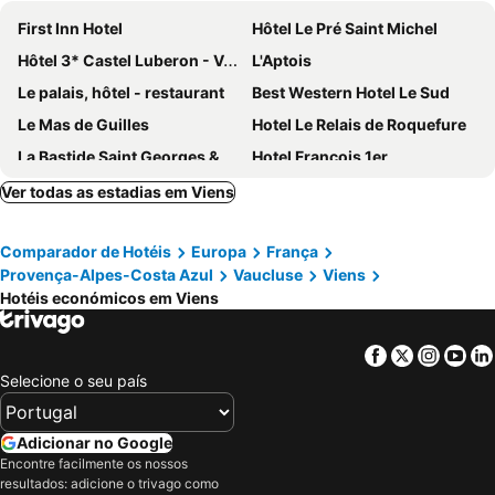
First Inn Hotel
Hôtel Le Pré Saint Michel
Hôtel 3* Castel Luberon - Vacances Bleues
L'Aptois
Le palais, hôtel - restaurant
Best Western Hotel Le Sud
Le Mas de Guilles
Hotel Le Relais de Roquefure
La Bastide Saint Georges & Spa
Hotel Francois 1er
Ver todas as estadias em Viens
Comparador de Hotéis
Europa
França
Provença-Alpes-Costa Azul
Vaucluse
Viens
Hotéis económicos em Viens
Facebook
Twitter
Insta
Yo
Selecione o seu país
Adicionar no Google
Encontre facilmente os nossos
resultados: adicione o trivago como