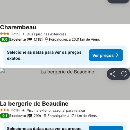
Partilhar
Ad
Charembeau
Hotel
Duas piscinas exteriores
3 Estrelas
9,6
Excelente
1.118
Forcalquier, a 20.0 km de Viens
Selecione as datas para ver os preços
Ver preços
exatos.
Partilhar
Ad
La bergerie de Beaudine
Hotel
Piscina exterior sazonal para relaxar
3 Estrelas
9,1
Excelente
299
Forcalquier, a 17.1 km de Viens
Selecione as datas para ver os preços