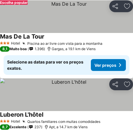
Escolha popular
Partilhar
Ad
Mas De La Tour
Hotel
Piscina ao ar livre com vista para a montanha
3 Estrelas
8,1
Muito boa
1.396
Gargas, a 19.1 km de Viens
Selecione as datas para ver os preços
Ver preços
exatos.
Partilhar
Ad
Luberon L'hôtel
Hotel
Quartos familiares com muitas comodidades
3 Estrelas
8,7
Excelente
237
Apt, a 14.7 km de Viens