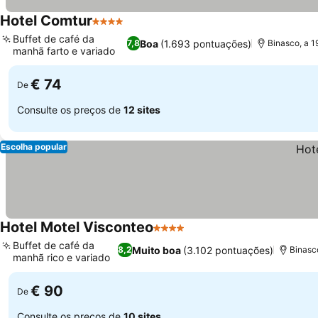
Hotel Comtur
4 Estrelas
Ver preços
Buffet de café da
Boa
(1.693 pontuações)
7,8
Binasco, a 
manhã farto e variado
Ver preços
€ 74
De
Consulte os preços de
12 sites
Escolha popular
Hotel Motel Visconteo
4 Estrelas
Ver preços
Buffet de café da
Muito boa
(3.102 pontuações)
8,2
Binasc
manhã rico e variado
Ver preços
€ 90
De
Consulte os preços de
10 sites