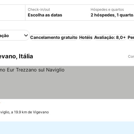
Check-in/out
Hóspedes e quartos
Escolha as datas
2 hóspedes, 1 quarto
ação
Cancelamento gratuito
Hotéis
Avaliação: 8,0+
Pe
ano, Itália
Com
relas
Ver preços
viglio, a 19.9 km de Vigevano