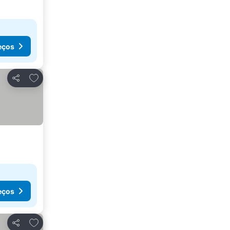
eços
Adicionar aos favoritos
Partilhar
eços
Adicionar aos favoritos
Partilhar