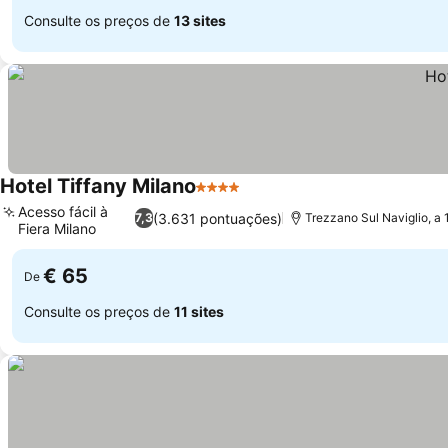
Consulte os preços de
13 sites
Hotel Tiffany Milano
4 Estrelas
Ver preços
Acesso fácil à
(3.631 pontuações)
7,3
Trezzano Sul Naviglio, a
Fiera Milano
Ver preços
€ 65
De
Consulte os preços de
11 sites