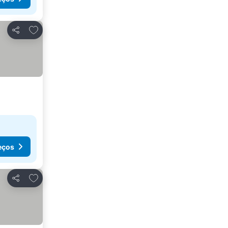
Adicionar aos favoritos
Partilhar
eços
Adicionar aos favoritos
Partilhar