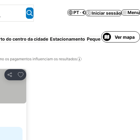
PT · €
Menu
Iniciar sessão
.
Ver mapa
rto do centro da cidade
Estacionamento
Pequeno-almoço incluí
o os pagamentos influenciam os resultados
Adicionar aos favoritos
Partilhar