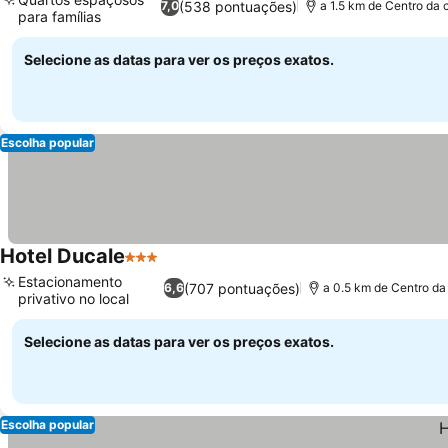
(538 pontuações)
7,0
a 1.5 km de Centro da 
para famílias
Ver preços
Selecione as datas para ver os preços exatos.
Escolha popular
Hotel Ducale
3 Estrelas
Ver preços
Estacionamento
(707 pontuações)
6,6
a 0.5 km de Centro da
privativo no local
Ver preços
Selecione as datas para ver os preços exatos.
Escolha popular