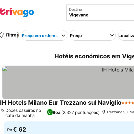
Destino
Filtros
Preço em ordem crescente
Preço
Localiz
Hotéis económicos em Vigev
IH Hotels Milano Eur Trezzano sul Naviglio
4 Est
Doces caseiros no
Boa
(2.327 pontuações)
7,5
Trezzano Sul Na
café da manhã
Ver preços
€ 62
De