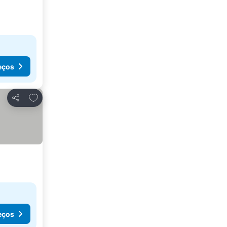
eços
Adicionar aos favoritos
Partilhar
eços