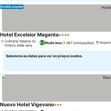
Escolha popular
Hotel Excelsior Magenta
4 Estrelas
Ver preços
Culinária italiana no
Muito boa
(1.487 pontuações)
8,2
Magenta
Ombra delle sera
Ver preços
Selecione as datas para ver os preços exatos.
Nuovo Hotel Vigevano
3 Estrelas
Ver preços
Quartos espaçosos