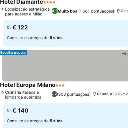
Hotel Diamante
4 Estrelas
Ver preços
Localização estratégica
Muito boa
(1.561 pontuações)
8,0
Corb
para acesso a Milão
Ver preços
€ 122
De
Consulte os preços de
9 sites
Escolha popular
Hotel Europa Milano
3 Estrelas
Ver preços
Culinária italiana e
(808 pontuações)
7,2
Rosate, a 13.5 km 
lombarda autêntica
Ver preços
€ 140
De
Consulte os preços de
5 sites