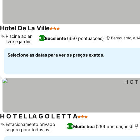
Hotel De La Ville
3 Estrelas
Ver preços
Piscina ao ar
Excelente
(650 pontuações)
8,6
Bereguardo, a 1
livre e jardim
Ver preços
Selecione as datas para ver os preços exatos.
H O T E L LA G O L E T T A
3 Estrelas
Ver preços
Estacionamento privado
Muito boa
(269 pontuações)
8,4
seguro para todos os
Ver preços
veículos