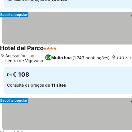
Escolha popular
Hotel del Parco
4 Estrelas
Ver preços
Acesso fácil ao
Muito boa
(1.743 pontuações)
8,4
a 2.3 km 
centro de Vigevano
Ver preços
€ 108
De
Consulte os preços de
11 sites
Escolha popular