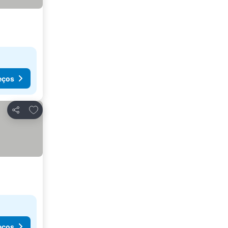
eços
Adicionar aos favoritos
Partilhar
eços