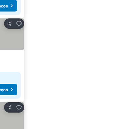
eços
Adicionar aos favoritos
Partilhar
eços
Adicionar aos favoritos
Partilhar