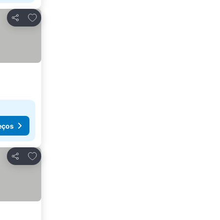
Adicionar aos favoritos
Partilhar
eços
Adicionar aos favoritos
Partilhar