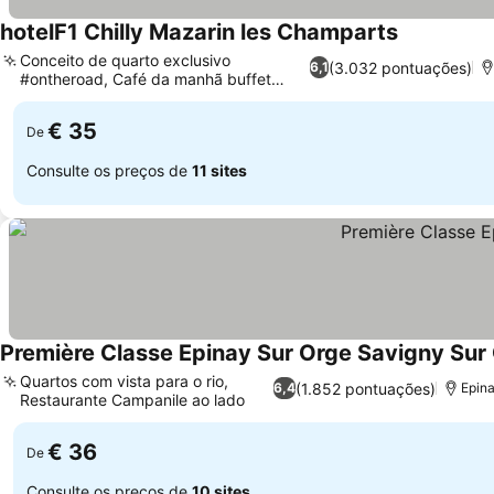
hotelF1 Chilly Mazarin les Champarts
Ver preços
Conceito de quarto exclusivo
(3.032 pontuações)
6,1
#ontheroad, Café da manhã buffet
Ver preços
ilimitado
€ 35
De
Consulte os preços de
11 sites
Première Classe Epinay Sur Orge Savigny Sur
Quartos com vista para o rio,
(1.852 pontuações)
6,4
Epina
Restaurante Campanile ao lado
Ver preços
€ 36
De
Consulte os preços de
10 sites