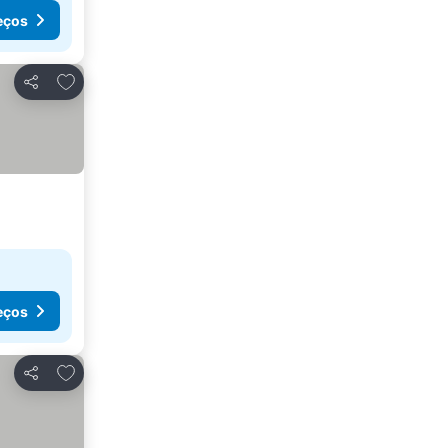
eços
Adicionar aos favoritos
Partilhar
eços
Adicionar aos favoritos
Partilhar