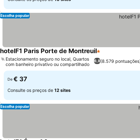
Escolha popular
hotelF1 Paris Porte de Montreuil
1 Estrelas
Ver preços
Estacionamento seguro no local, Quartos
(8.579 pontuações
6,8
com banheiro privativo ou compartilhado
Ver preços
€ 37
De
Consulte os preços de
12 sites
Escolha popular