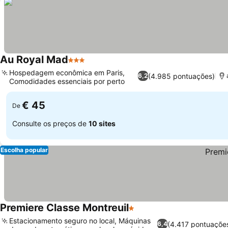
Au Royal Mad
3 Estrelas
Ver preços
Hospedagem econômica em Paris,
(4.985 pontuações)
6,2
Comodidades essenciais por perto
Ver preços
€ 45
De
Consulte os preços de
10 sites
Escolha popular
Premiere Classe Montreuil
1 Estrelas
Ver preços
Estacionamento seguro no local, Máquinas
(4.417 pontuaçõe
6,4