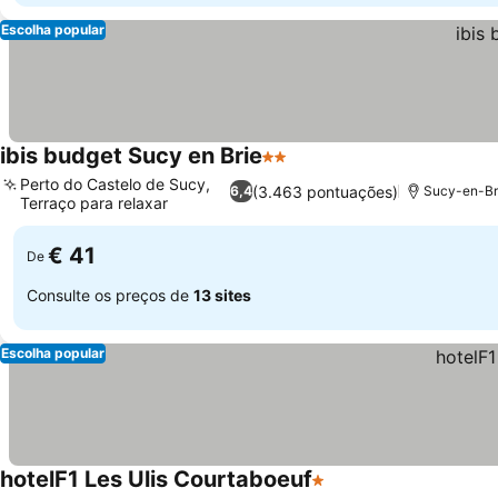
Escolha popular
ibis budget Sucy en Brie
2 Estrelas
Ver preços
Perto do Castelo de Sucy,
(3.463 pontuações)
6,4
Sucy-en-Bri
Terraço para relaxar
Ver preços
€ 41
De
Consulte os preços de
13 sites
Escolha popular
hotelF1 Les Ulis Courtaboeuf
1 Estrelas
Ver preços