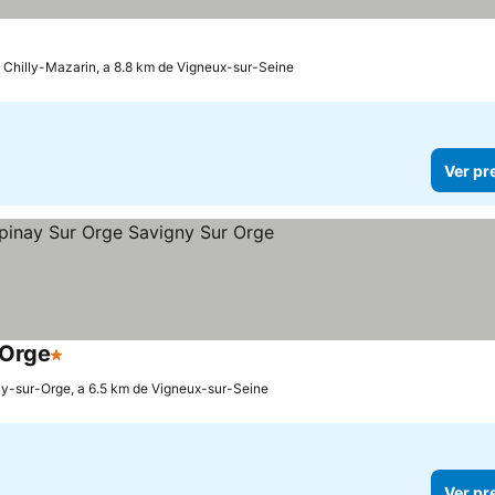
Chilly-Mazarin, a 8.8 km de Vigneux-sur-Seine
Ver pr
 Orge
1 Estrelas
Ver preços
y-sur-Orge, a 6.5 km de Vigneux-sur-Seine
Ver pr