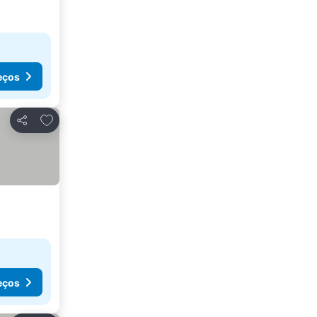
eços
Adicionar aos favoritos
Partilhar
eços