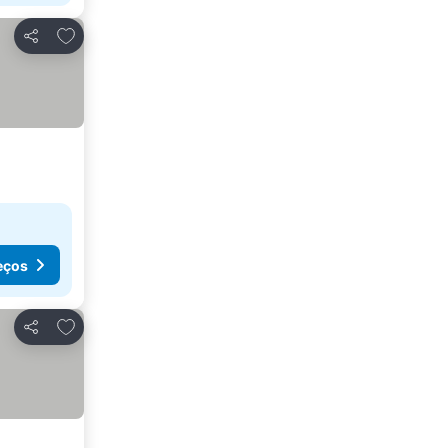
Adicionar aos favoritos
Partilhar
eços
Adicionar aos favoritos
Partilhar