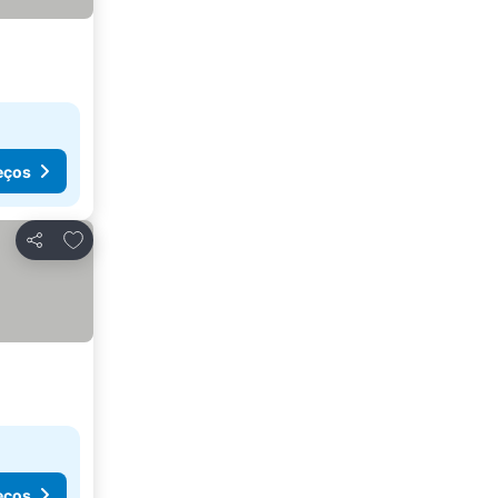
eços
Adicionar aos favoritos
Partilhar
eços