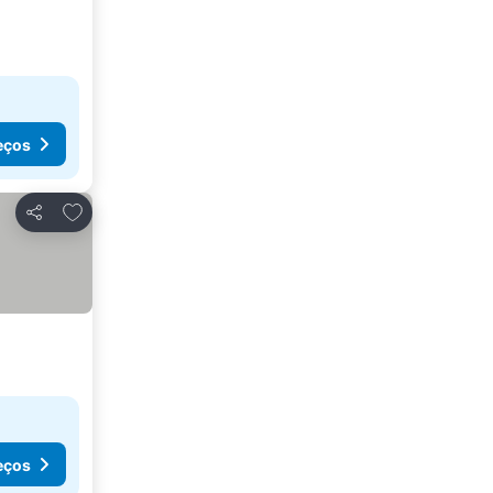
eços
Adicionar aos favoritos
Partilhar
eços