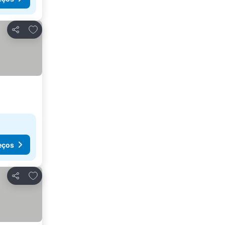
Adicionar aos favoritos
Partilhar
eços
Adicionar aos favoritos
Partilhar