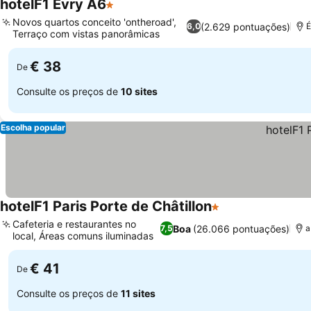
hotelF1 Évry A6
1 Estrelas
Ver preços
Novos quartos conceito 'ontheroad',
(2.629 pontuações)
6,0
É
Terraço com vistas panorâmicas
Ver preços
€ 38
De
Consulte os preços de
10 sites
Escolha popular
hotelF1 Paris Porte de Châtillon
1 Estrelas
Ver preços
Cafeteria e restaurantes no
Boa
(26.066 pontuações)
7,5
a
local, Áreas comuns iluminadas
Ver preços
€ 41
De
Consulte os preços de
11 sites