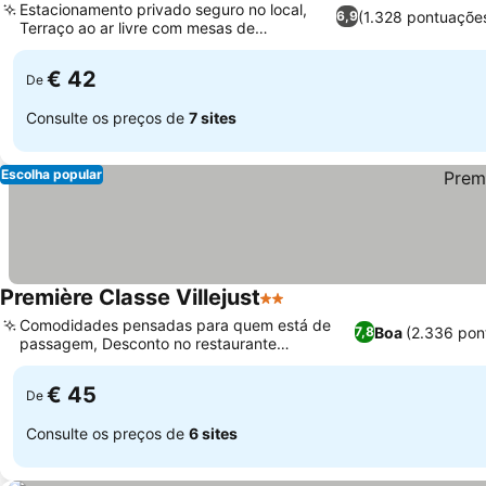
Estacionamento privado seguro no local,
(1.328 pontuaçõe
6,9
Terraço ao ar livre com mesas de
Ver preços
piquenique
€ 42
De
Consulte os preços de
7 sites
Escolha popular
Première Classe Villejust
2 Estrelas
Ver preços
Comodidades pensadas para quem está de
Boa
(2.336 pon
7,8
passagem, Desconto no restaurante
Ver preços
Campanile no local
€ 45
De
Consulte os preços de
6 sites