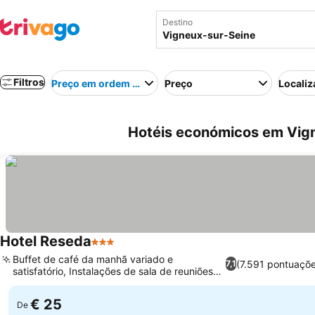
Destino
Filtros
Preço em ordem crescente
Preço
Localiz
Hotéis económicos em Vign
Hotel Reseda
3 Estrelas
Ver preços
Buffet de café da manhã variado e
(7.591 pontuaçõ
7,1
satisfatório, Instalações de sala de reuniões
Ver preços
dedicadas
€ 25
De