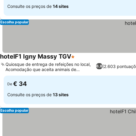
Consulte os preços de
14 sites
Escolha popular
hotelF1 Igny Massy TGV
1 Estrelas
Ver preços
Quiosque de entrega de refeições no local,
(2.603 pontuaçõ
6,8
Acomodação que aceita animais de
Ver preços
estimação
€ 34
De
Consulte os preços de
13 sites
Escolha popular