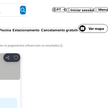
PT · €
Menu
Iniciar sessão
.
Ver mapa
Piscina
Estacionamento
Cancelamento gratuito
o os pagamentos influenciam os resultados
Adicionar aos favoritos
Partilhar