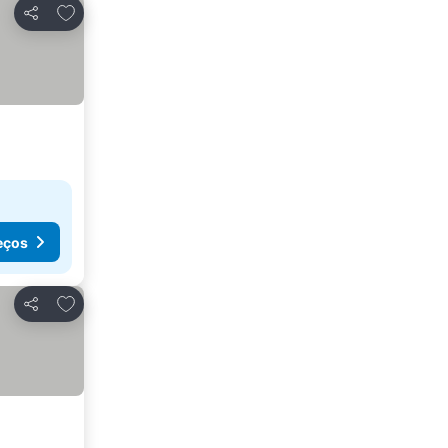
Adicionar aos favoritos
Partilhar
eços
Adicionar aos favoritos
Partilhar