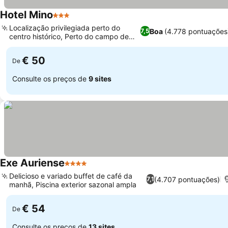
Hotel Mino
3 Estrelas
Localização privilegiada perto do
Boa
(4.778 pontuações
7,5
centro histórico, Perto do campo de
golfe
€ 50
De
Consulte os preços de
9 sites
Exe Auriense
4 Estrelas
Delicioso e variado buffet de café da
(4.707 pontuações)
7,1
manhã, Piscina exterior sazonal ampla
€ 54
De
Consulte os preços de
13 sites