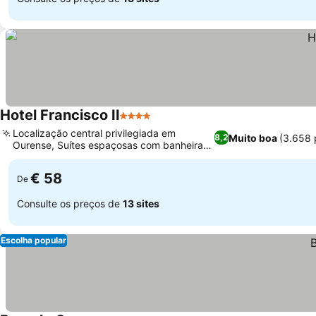
Hotel Francisco II
4 Estrelas
Localização central privilegiada em
Muito boa
(3.658 
8,2
Ourense, Suítes espaçosas com banheiras
de hidromassagem
€ 58
De
Consulte os preços de
13 sites
Escolha popular