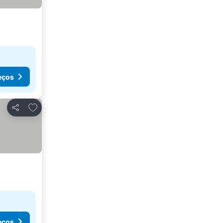
eços
Adicionar aos favoritos
Partilhar
eços