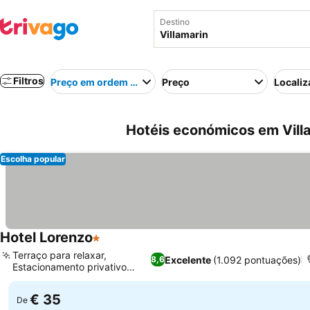
Destino
Filtros
Preço em ordem crescente
Preço
Localiz
Hotéis económicos em Vill
Escolha popular
Hotel Lorenzo
1 Estrelas
Terraço para relaxar,
Excelente
(1.092 pontuações)
8,6
Estacionamento privativo
disponível
€ 35
De