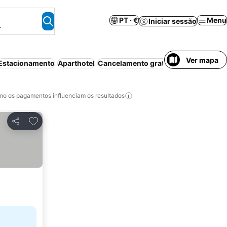
PT · €
Menu
Iniciar sessão
.
Ver mapa
Estacionamento
Aparthotel
Cancelamento gratuito
o os pagamentos influenciam os resultados
Adicionar aos favoritos
Partilhar