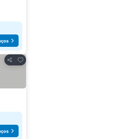
eços
Adicionar aos favoritos
Partilhar
eços