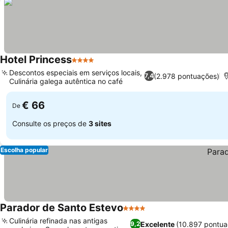
Hotel Princess
4 Estrelas
Descontos especiais em serviços locais,
(2.978 pontuações)
7,4
Culinária galega autêntica no café
€ 66
De
Consulte os preços de
3 sites
Escolha popular
Parador de Santo Estevo
4 Estrelas
Culinária refinada nas antigas
Excelente
(10.897 pontua
9,2