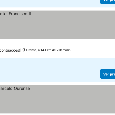
pontuações)
Orense, a 14.1 km de Villamarin
Ver pr