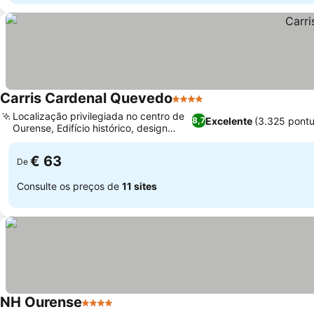
Carris Cardenal Quevedo
4 Estrelas
Localização privilegiada no centro de
Excelente
(3.325 pont
8,7
Ourense, Edifício histórico, design
moderno
€ 63
De
Consulte os preços de
11 sites
NH Ourense
4 Estrelas