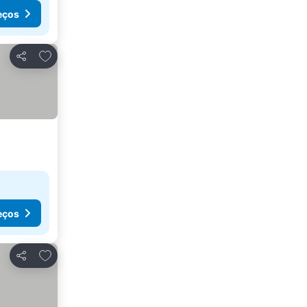
eços
Adicionar aos favoritos
Partilhar
eços
Adicionar aos favoritos
Partilhar