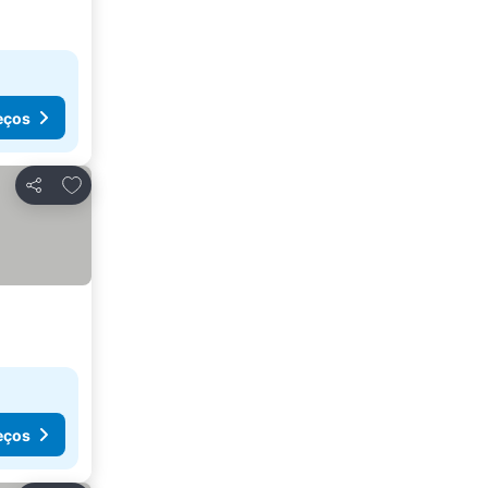
eços
Adicionar aos favoritos
Partilhar
eços