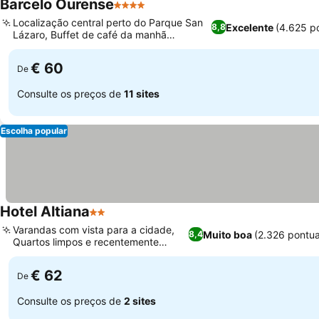
Barcelo Ourense
4 Estrelas
Localização central perto do Parque San
Excelente
(4.625 p
8,8
Lázaro, Buffet de café da manhã
saudável B-Likeat
€ 60
De
Consulte os preços de
11 sites
Escolha popular
Hotel Altiana
2 Estrelas
Varandas com vista para a cidade,
Muito boa
(2.326 pontu
8,4
Quartos limpos e recentemente
renovados
€ 62
De
Consulte os preços de
2 sites