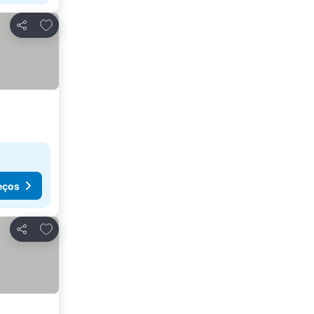
Adicionar aos favoritos
Partilhar
eços
Adicionar aos favoritos
Partilhar