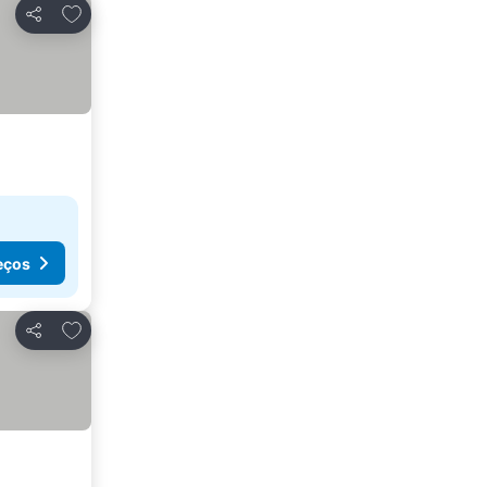
Adicionar aos favoritos
Partilhar
eços
Adicionar aos favoritos
Partilhar