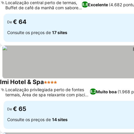
Localização central perto de termas,
Excelente
(4.682 pont
8,8
Buffet de café da manhã com sabores
locais
€ 64
De
Consulte os preços de
17 sites
Imi Hotel & Spa
4 Estrelas
Localização privilegiada perto de fontes
Muito boa
(1.968 
8,2
termais, Área de spa relaxante com piscina
de imersão
€ 65
De
Consulte os preços de
14 sites