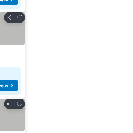
Adicionar aos favoritos
Partilhar
eços
Adicionar aos favoritos
Partilhar