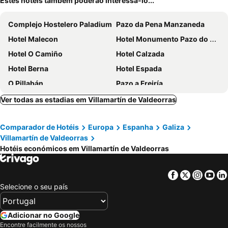
Estes hotéis também poderão interessá-lo...
Complejo Hostelero Paladium
Pazo da Pena Manzaneda
Hotel Malecon
Hotel Monumento Pazo do Castro
Hotel O Camiño
Hotel Calzada
Hotel Berna
Hotel Espada
O Pillabán
Pazo a Freiría
Ver todas as estadias em Villamartín de Valdeorras
Comparador de Hotéis
Europa
Espanha
Galiza
Villamartín de Valdeorras
Hotéis económicos em Villamartín de Valdeorras
Facebook
Twitter
Insta
Yo
Selecione o seu país
Adicionar no Google
Encontre facilmente os nossos