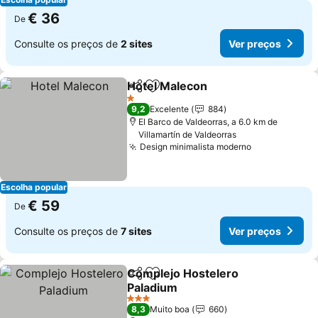
€ 36
De
Consulte os preços de
2 sites
Ver preços
Hotel Malecon
Partilhar
Adicionar aos favoritos
1 Estrelas
9,2
Excelente
884
El Barco de Valdeorras, a 6.0 km de
Villamartín de Valdeorras
Design minimalista moderno
Escolha popular
€ 59
De
Consulte os preços de
7 sites
Ver preços
Complejo Hostelero
Partilhar
Adicionar aos favoritos
Paladium
3 Estrelas
8,3
Muito boa
660