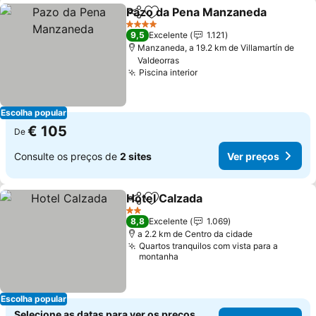
Pazo da Pena Manzaneda
Partilhar
Adicionar aos favoritos
4 Estrelas
9,5
Excelente
1.121
Manzaneda, a 19.2 km de Villamartín de
Valdeorras
Piscina interior
Escolha popular
€ 105
De
Consulte os preços de
2 sites
Ver preços
Hotel Calzada
Partilhar
Adicionar aos favoritos
2 Estrelas
8,8
Excelente
1.069
a 2.2 km de Centro da cidade
Quartos tranquilos com vista para a
montanha
Escolha popular
Selecione as datas para ver os preços