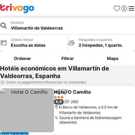
Favoritos
Iniciar
Me
Destino
Villamartín de Valdeorras
Check-in/out
Hóspedes e quartos
Escolha as datas
2 hóspedes, 1 quarto.
Ordenar
Filtrar
Mapa
Hotéis económicos em Villamartín de
Valdeorras, Espanha
Como os pagamentos influenciam os resultados
Hotel O Camiño
Partilhar
Adicionar aos favoritos
3 Estrelas
6,9
295
El Barco de Valdeorras, a 6.0 km de
Villamartín de Valdeorras
Sauna e banheira de hidromassagem
relaxantes
Escolha popular