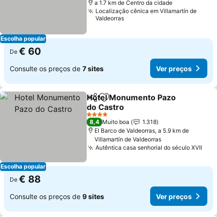
a 1.7 km de Centro da cidade
Localização cênica em Villamartín de
Valdeorras
Escolha popular
€ 60
De
Consulte os preços de
7 sites
Ver preços
Hotel Monumento Pazo
Partilhar
Adicionar aos favoritos
do Castro
4 Estrelas
8,4
Muito boa
1.318
El Barco de Valdeorras, a 5.9 km de
Villamartín de Valdeorras
Autêntica casa senhorial do século XVII
Escolha popular
€ 88
De
Consulte os preços de
9 sites
Ver preços