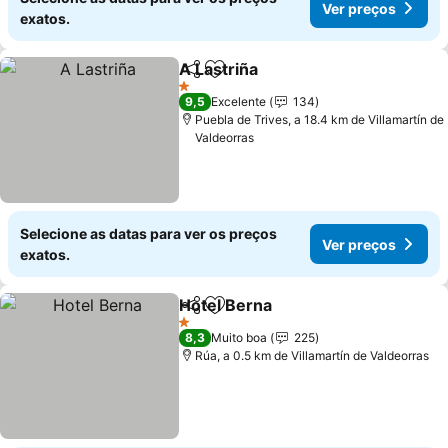
Ver preços
exatos.
A Lastriña
Partilhar
Adicionar aos favoritos
1 Estrelas
9,5
Excelente
134
Puebla de Trives, a 18.4 km de Villamartín de
Valdeorras
Selecione as datas para ver os preços
Ver preços
exatos.
Hotel Berna
Partilhar
Adicionar aos favoritos
1 Estrelas
8,3
Muito boa
225
Rúa, a 0.5 km de Villamartín de Valdeorras