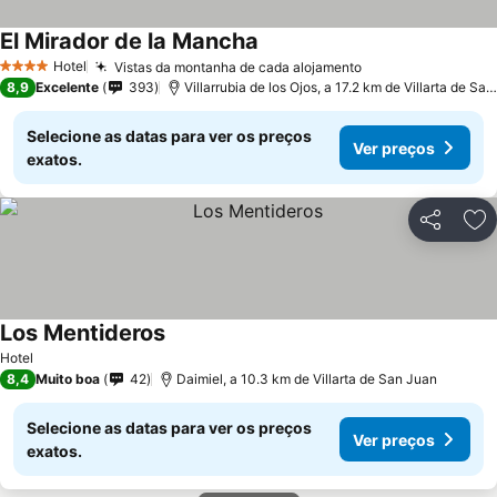
El Mirador de la Mancha
Hotel
Vistas da montanha de cada alojamento
4 Estrelas
8,9
Excelente
393
Villarrubia de los Ojos, a 17.2 km de Villarta de San Juan
Selecione as datas para ver os preços
Ver preços
exatos.
Partilhar
Ad
Los Mentideros
Hotel
8,4
Muito boa
42
Daimiel, a 10.3 km de Villarta de San Juan
Selecione as datas para ver os preços
Ver preços
exatos.