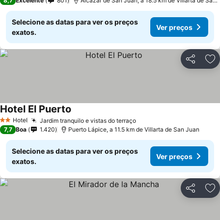
8,7
Excelente
801
Alcázar de San Juan, a 18.5 km de Villarta de San Juan
Selecione as datas para ver os preços
Ver preços
exatos.
Partilhar
Ad
Hotel El Puerto
Hotel
Jardim tranquilo e vistas do terraço
2 Estrelas
7,7
Boa
1.420
Puerto Lápice, a 11.5 km de Villarta de San Juan
Selecione as datas para ver os preços
Ver preços
exatos.
Partilhar
Ad