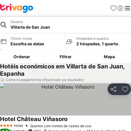
Favoritos
Iniciar
Me
Destino
Villarta de San Juan
Check-in/out
Hóspedes e quartos
Escolha as datas
2 hóspedes, 1 quarto.
Ordenar
Filtrar
Mapa
Hotéis económicos em Villarta de San Juan,
Espanha
Como os pagamentos influenciam os resultados
Partilhar
Ad
Hotel Château Viñasoro
Hotel
Quartos com nomes de castas de uva
4 Estrelas