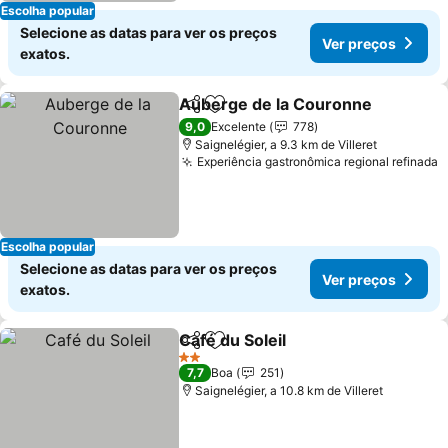
Escolha popular
Selecione as datas para ver os preços
Ver preços
exatos.
Auberge de la Couronne
Partilhar
Adicionar aos favoritos
9,0
Excelente
778
Saignelégier, a 9.3 km de Villeret
Experiência gastronômica regional refinada
Escolha popular
Selecione as datas para ver os preços
Ver preços
exatos.
Café du Soleil
Partilhar
Adicionar aos favoritos
2 Estrelas
7,7
Boa
251
Saignelégier, a 10.8 km de Villeret