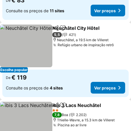
€ 83
De
Consulte os preços de
11 sites
Ver preços
Neuchâtel City Hôtel
Partilhar
Adicionar aos favoritos
5,5
421
Neuchâtel, a 19.5 km de Villeret
Refúgio urbano de inspiração retrô
Escolha popular
€ 119
De
Consulte os preços de
4 sites
Ver preços
ibis 3 Lacs Neuchâtel
Partilhar
Adicionar aos favoritos
2 Estrelas
7,8
Boa
2.202
Thielle-Wavre, a 15.3 km de Villeret
Piscina ao ar livre