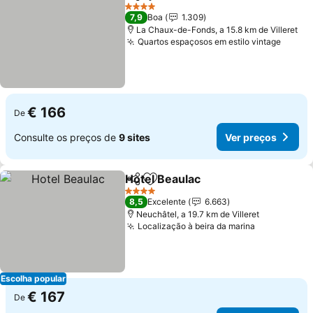
Partilhar
Adicionar aos favoritos
4 Estrelas
7,9
Boa
1.309
La Chaux-de-Fonds, a 15.8 km de Villeret
Quartos espaçosos em estilo vintage
€ 166
De
Consulte os preços de
9 sites
Ver preços
Hotel Beaulac
Partilhar
Adicionar aos favoritos
4 Estrelas
8,5
Excelente
6.663
Neuchâtel, a 19.7 km de Villeret
Localização à beira da marina
Escolha popular
€ 167
De