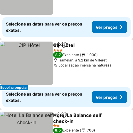
Selecione as datas para ver os preços
Ver preços
exatos.
CIP Hôtel
Partilhar
Adicionar aos favoritos
3 Estrelas
8,7
Excelente
1.030
Tramelan, a 9.2 km de Villeret
Localização imersa na natureza
Escolha popular
Selecione as datas para ver os preços
Ver preços
exatos.
Hotel La Balance self
Partilhar
Adicionar aos favoritos
check-in
2 Estrelas
8,5
Excelente
700