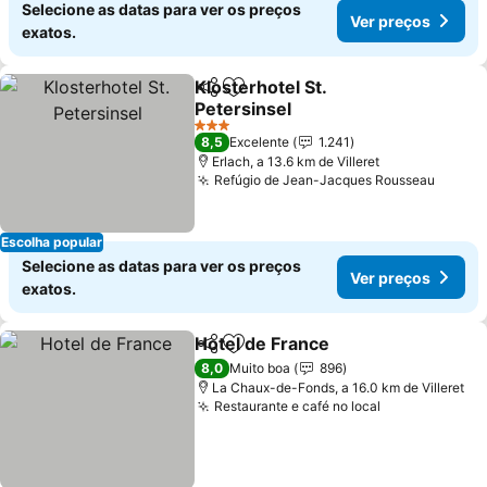
Selecione as datas para ver os preços
Ver preços
exatos.
Klosterhotel St.
Partilhar
Adicionar aos favoritos
Petersinsel
3 Estrelas
8,5
Excelente
1.241
Erlach, a 13.6 km de Villeret
Refúgio de Jean-Jacques Rousseau
Escolha popular
Selecione as datas para ver os preços
Ver preços
exatos.
Hotel de France
Partilhar
Adicionar aos favoritos
8,0
Muito boa
896
La Chaux-de-Fonds, a 16.0 km de Villeret
Restaurante e café no local