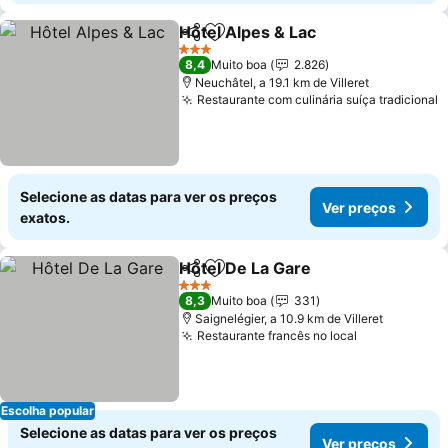
Hôtel Alpes & Lac
Partilhar
Adicionar aos favoritos
3 Estrelas
8,4
Muito boa
2.826
Neuchâtel, a 19.1 km de Villeret
Restaurante com culinária suíça tradicional
Selecione as datas para ver os preços
Ver preços
exatos.
Hôtel De La Gare
Partilhar
Adicionar aos favoritos
3 Estrelas
8,3
Muito boa
331
Saignelégier, a 10.9 km de Villeret
Restaurante francês no local
Escolha popular
Selecione as datas para ver os preços
Ver preços