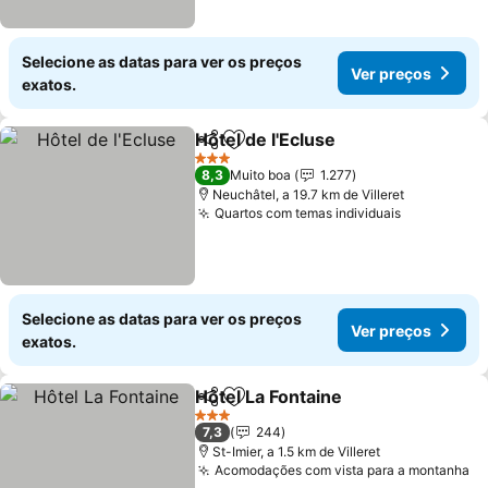
Selecione as datas para ver os preços
Ver preços
exatos.
Hôtel de l'Ecluse
Partilhar
Adicionar aos favoritos
3 Estrelas
8,3
Muito boa
1.277
Neuchâtel, a 19.7 km de Villeret
Quartos com temas individuais
Selecione as datas para ver os preços
Ver preços
exatos.
Hôtel La Fontaine
Partilhar
Adicionar aos favoritos
3 Estrelas
7,3
244
St-Imier, a 1.5 km de Villeret
Acomodações com vista para a montanha