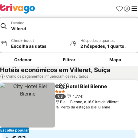
Favoritos
Iniciar
Me
Destino
Villeret
Check-in/out
Hóspedes e quartos
Escolha as datas
2 hóspedes, 1 quarto.
Ordenar
Filtrar
Mapa
Hotéis económicos em Villeret, Suíça
Como os pagamentos influenciam os resultados
City Hotel Biel Bienne
Partilhar
Adicionar aos favoritos
3 Estrelas
7,3
4.774
Biel - Bienne, a 16.9 km de Villeret
Perto da estação Biel Bienne
Escolha popular