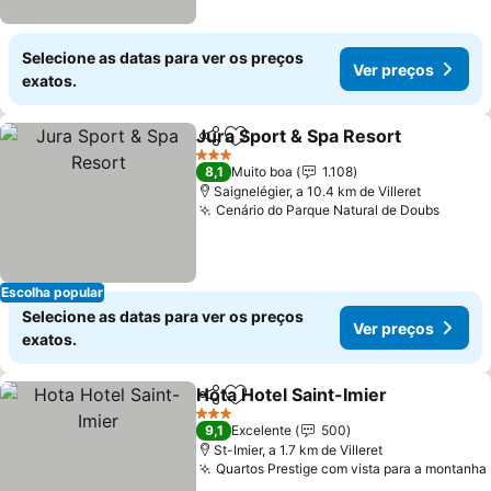
Selecione as datas para ver os preços
Ver preços
exatos.
Jura Sport & Spa Resort
Partilhar
Adicionar aos favoritos
3 Estrelas
8,1
Muito boa
1.108
Saignelégier, a 10.4 km de Villeret
Cenário do Parque Natural de Doubs
Escolha popular
Selecione as datas para ver os preços
Ver preços
exatos.
Hota Hotel Saint-Imier
Partilhar
Adicionar aos favoritos
3 Estrelas
9,1
Excelente
500
St-Imier, a 1.7 km de Villeret
Quartos Prestige com vista para a montanha