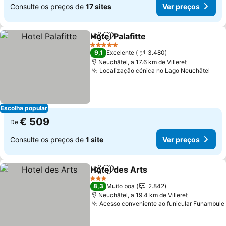
Consulte os preços de
17 sites
Ver preços
Hotel Palafitte
Partilhar
Adicionar aos favoritos
5 Estrelas
9,1
Excelente
3.480
Neuchâtel, a 17.6 km de Villeret
Localização cénica no Lago Neuchâtel
Escolha popular
€ 509
De
Consulte os preços de
1 site
Ver preços
Hotel des Arts
Partilhar
Adicionar aos favoritos
3 Estrelas
8,3
Muito boa
2.842
Neuchâtel, a 19.4 km de Villeret
Acesso conveniente ao funicular Funambule