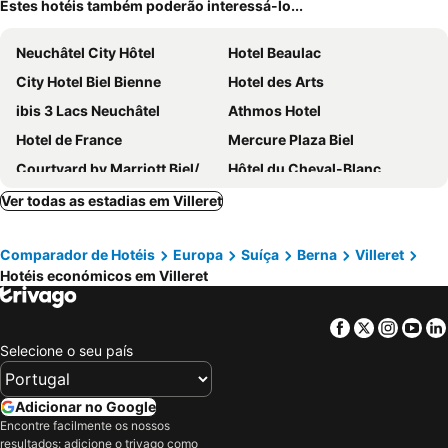
Estes hotéis também poderão interessá-lo...
Neuchâtel City Hôtel
Hotel Beaulac
City Hotel Biel Bienne
Hotel des Arts
ibis 3 Lacs Neuchâtel
Athmos Hotel
Hotel de France
Mercure Plaza Biel
Courtyard by Marriott Biel/Bienne
Hôtel du Cheval-Blanc
GLANDON Rooms Elite
BeachIN
Ver todas as estadias em Villeret
Touring au Lac
Hotel Dufour
Comparador de Hotéis
Europa
Suíça
Berna
Villeret
Le Café-Hôtel de L'Aubier
Hôtel La Fontaine
Hotéis económicos em Villeret
Buffet De La Gare Courtelary
Auberge de la Couronne
Bellevue
Hôtel de la Croix-Blanche
Facebook
Twitter
Insta
Yo
Hotel Jean-Jacques Rousseau
Klosterhotel St. Petersinsel
Selecione o seu país
Petit Hôtel de Chaumont
Chez Gilles
Hotel Fleur-de-Lys
hôtel les vieux-toits
Adicionar no Google
Encontre facilmente os nossos
Gästezimmer Plänke
Hotel Palafitte
resultados: adicione o trivago como