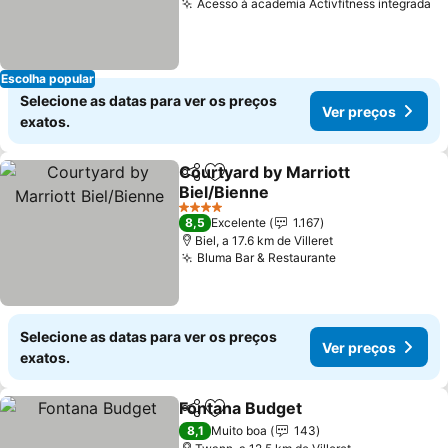
Acesso à academia Activfitness integrada
Escolha popular
Selecione as datas para ver os preços
Ver preços
exatos.
Courtyard by Marriott
Partilhar
Adicionar aos favoritos
Biel/Bienne
4 Estrelas
8,5
Excelente
1.167
Biel, a 17.6 km de Villeret
Bluma Bar & Restaurante
Selecione as datas para ver os preços
Ver preços
exatos.
Fontana Budget
Partilhar
Adicionar aos favoritos
8,1
Muito boa
143