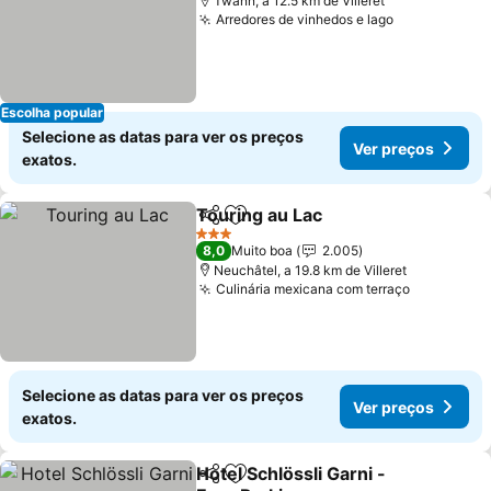
Twann, a 12.5 km de Villeret
Arredores de vinhedos e lago
Escolha popular
Selecione as datas para ver os preços
Ver preços
exatos.
Touring au Lac
Partilhar
Adicionar aos favoritos
3 Estrelas
8,0
Muito boa
2.005
Neuchâtel, a 19.8 km de Villeret
Culinária mexicana com terraço
Selecione as datas para ver os preços
Ver preços
exatos.
Hotel Schlössli Garni -
Partilhar
Adicionar aos favoritos