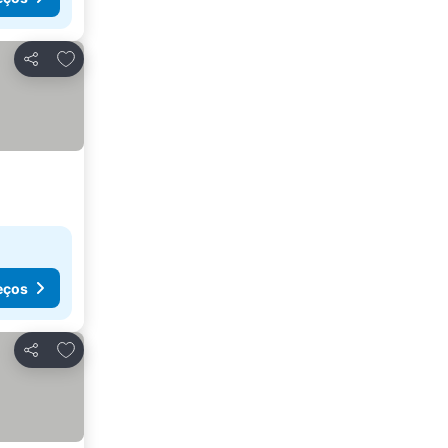
Adicionar aos favoritos
Partilhar
eços
Adicionar aos favoritos
Partilhar