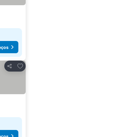
eços
Adicionar aos favoritos
Partilhar
eços