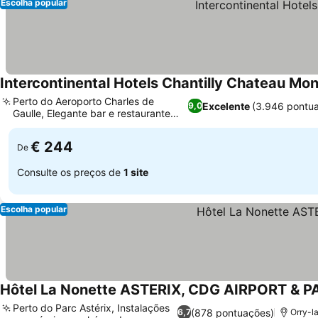
Escolha popular
Intercontinental Hotels Chantilly Chateau Mon
Perto do Aeroporto Charles de
Excelente
(3.946 pontu
9,0
Gaulle, Elegante bar e restaurante
Stradivarius
€ 244
De
Consulte os preços de
1 site
Escolha popular
Hôtel La Nonette ASTERIX, CDG AIRPORT & 
Perto do Parc Astérix, Instalações
(878 pontuações)
6,7
Orry-la