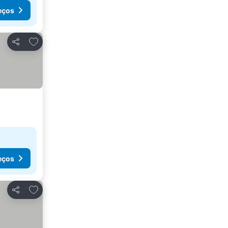
eços
Adicionar aos favoritos
Partilhar
eços
Adicionar aos favoritos
Partilhar