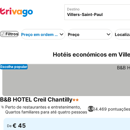
Destino
Filtros
Preço em ordem crescente
Preço
Localiz
Hotéis económicos em Ville
Escolha popular
B&B HOTEL Creil Chantilly
2 Estrelas
Perto de restaurantes e entretenimento,
(4.469 pontuações
6,9
Quartos familiares para até quatro pessoas
€ 45
De