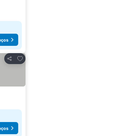
eços
Adicionar aos favoritos
Partilhar
eços