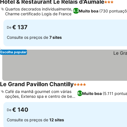
Hôtel & Restaurant Le Relais d'Aumale
3 Estrelas
Quartos decorados individualmente,
Muito boa
(730 pontuaçõ
8,3
Charme certificado Logis de France
€ 137
De
Consulte os preços de
7 sites
Escolha popular
Le Grand Pavillon Chantilly
4 Estrelas
Café da manhã gourmet com várias
Muito boa
(5.111 pontu
8,1
opções, Extenso spa e centro de bem-
estar
€ 140
De
Consulte os preços de
12 sites