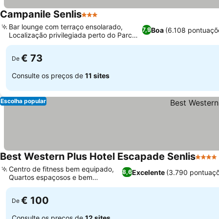
Campanile Senlis
3 Estrelas
Bar lounge com terraço ensolarado,
Boa
(6.108 pontuaçõ
7,9
Localização privilegiada perto do Parc
Astérix
€ 73
De
Consulte os preços de
11 sites
Escolha popular
Best Western Plus Hotel Escapade Senlis
4 Estr
Centro de fitness bem equipado,
Excelente
(3.790 pontuaç
8,6
Quartos espaçosos e bem
equipados
€ 100
De
Consulte os preços de
12 sites