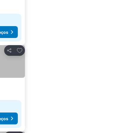
eços
Adicionar aos favoritos
Partilhar
eços