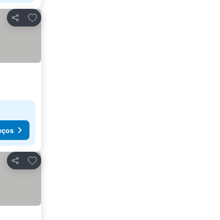
Adicionar aos favoritos
Partilhar
eços
Adicionar aos favoritos
Partilhar