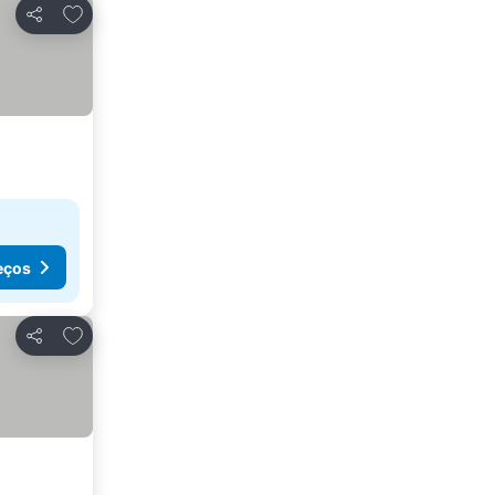
Adicionar aos favoritos
Partilhar
eços
Adicionar aos favoritos
Partilhar