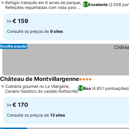
Refúgio tranquilo em 8 acres de parque,
Excelente
(2.058 po
8,7
Refeições requintadas com vista para o
parque
€ 159
De
Consulte os preços de
9 sites
Escolha popular
Château de Montvillargenne
4 Estrelas
Culinária gourmet no Le Vilargène,
Boa
(4.851 pontuações)
7,9
Cenário histórico do castelo Rothschild
€ 170
De
Consulte os preços de
13 sites