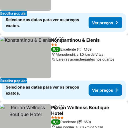
Escolha popular
Selecione as datas para ver os preços
Ver preços
exatos.
Konstantinou & Elenis
Partilhar
Adicionar aos favoritos
Ver 
2 Estrelas
9,5
Excelente
1.169
Monodendri, a 1.0 km de Vitsa
Lareiras aconchegantes nos quartos
Ver p
Escolha popular
Selecione as datas para ver os preços
Ver preços
exatos.
Pirrion Wellness Boutique
Partilhar
Adicionar aos favoritos
Hotel
Ver preços
4 Estrelas
9,6
Excelente
659
Ano Pedina, a 3.8 km de Vitsa