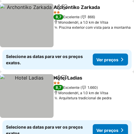
Archontiko Zarkada
Partilhar
Adicionar aos favoritos
Ver pr
2 Estrelas
8,7
Excelente
866
Monodendri, a 1.0 km de Vitsa
Piscina exterior com vista para a montanha
V
Selecione as datas para ver os preços
Ver preços
exatos.
Hotel Ladias
Partilhar
Adicionar aos favoritos
Ver preços
2 Estrelas
8,7
Excelente
1.660
Monodendri, a 1.0 km de Vitsa
Arquitetura tradicional de pedra
Ver preço
Selecione as datas para ver os preços
Ver preços
exatos.