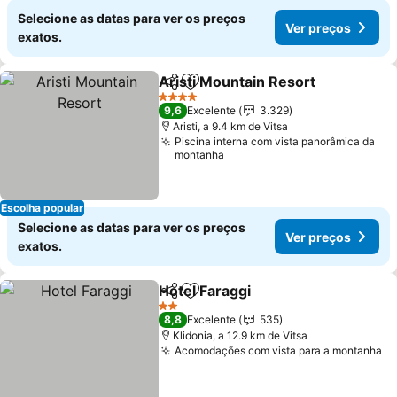
Selecione as datas para ver os preços
Ver preços
exatos.
Aristi Mountain Resort
Partilhar
Adicionar aos favoritos
Ver
4 Estrelas
9,6
Excelente
3.329
Aristi, a 9.4 km de Vitsa
Piscina interna com vista panorâmica da
montanha
Escolha popular
Selecione as datas para ver os preços
Ver preços
exatos.
Hotel Faraggi
Partilhar
Adicionar aos favoritos
Ver preços
2 Estrelas
8,8
Excelente
535
Klidonia, a 12.9 km de Vitsa
Acomodações com vista para a montanha
Ve