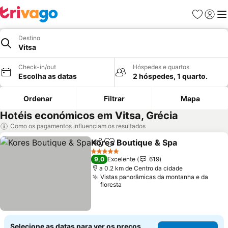
Favoritos
Iniciar
Me
Destino
Vitsa
Check-in/out
Hóspedes e quartos
Escolha as datas
2 hóspedes, 1 quarto.
Ordenar
Filtrar
Mapa
Hotéis económicos em Vitsa, Grécia
Como os pagamentos influenciam os resultados
Kores Boutique & Spa
Partilhar
Adicionar aos favoritos
Ver 
5 Estrelas
9,0
Excelente
619
a 0.2 km de Centro da cidade
Vistas panorâmicas da montanha e da
floresta
Selecione as datas para ver os preços