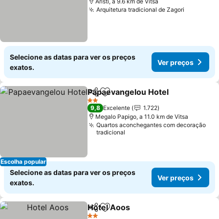
Aristi, a 9.6 km de Vitsa
Arquitetura tradicional de Zagori
Ver preç
Selecione as datas para ver os preços
Ver preços
exatos.
Papaevangelou Hotel
Partilhar
Adicionar aos favoritos
Ver 
2 Estrelas
9,8
Excelente
1.722
Megalo Papigo, a 11.0 km de Vitsa
Quartos aconchegantes com decoração
tradicional
Escolha popular
Selecione as datas para ver os preços
Ver preços
exatos.
Hotel Aoos
Partilhar
Adicionar aos favoritos
Ver preços