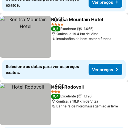
Ver preços
exatos.
Konitsa Mountain Hotel
Partilhar
Adicionar aos favoritos
Ve
4 Estrelas
9,5
Excelente
1.065
Konitsa, a 19.4 km de Vitsa
Instalações de bem-estar e fitness
Ver pre
Selecione as datas para ver os preços
Ver preços
exatos.
Hotel Rodovoli
Partilhar
Adicionar aos favoritos
Ver preços
3 Estrelas
9,4
Excelente
1.196
Konitsa, a 18.9 km de Vitsa
Banheira de hidromassagem ao ar livre
Ver 