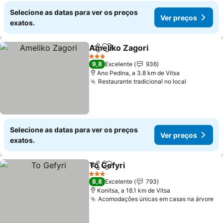
Selecione as datas para ver os preços
Ver preços
exatos.
Ameliko Zagori
Partilhar
Adicionar aos favoritos
Ver preços
3 Estrelas
9,8
Excelente
936
Ano Pedina, a 3.8 km de Vitsa
Restaurante tradicional no local
Ver preço
Selecione as datas para ver os preços
Ver preços
exatos.
To Gefyri
Partilhar
Adicionar aos favoritos
Ver preços
3 Estrelas
8,8
Excelente
793
Konitsa, a 18.1 km de Vitsa
Acomodações únicas em casas na árvore
Ve