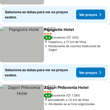
Selecione as datas para ver os preços
Ver preços
exatos.
Papigiotis Hotel
Partilhar
Adicionar aos favoritos
Ver preços
3 Estrelas
9,4
Excelente
342
Tsepelovo, a 7.1 km de Vitsa
Restaurante de cozinha tradicional de
Zagori
Selecione as datas para ver os preços
Ver preços
exatos.
Zagori Philoxenia Hotel
Partilhar
Adicionar aos favoritos
Ver
3 Estrelas
9,6
Excelente
1.381
Monodendri, a 1.0 km de Vitsa
Atividades ao ar livre organizadas
Ver pre