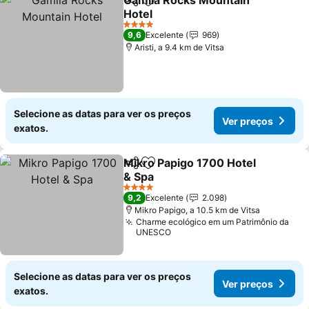
Gamila Rocks Mountain
Partilhar
Adicionar aos favoritos
Hotel
Ver preços
4 Estrelas
9,6
Excelente
969
Aristi, a 9.4 km de Vitsa
Selecione as datas para ver os preços
Ver preços
exatos.
Mikro Papigo 1700 Hotel
Partilhar
Adicionar aos favoritos
& Spa
Ver preços
4 Estrelas
9,2
Excelente
2.098
Mikro Papigo, a 10.5 km de Vitsa
Charme ecológico em um Patrimônio da
UNESCO
Selecione as datas para ver os preços
Ver preços
exatos.