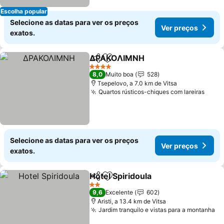
Escolha popular
Selecione as datas para ver os preços
Ver preços
exatos.
ΔΡΑΚΟΛΙΜΝΗ
Partilhar
Adicionar aos favoritos
Ver preços
4 Estrelas
8,0
Muito boa
528
Tsepelovo, a 7.0 km de Vitsa
Quartos rústicos-chiques com lareiras
Ver 
Selecione as datas para ver os preços
Ver preços
exatos.
Hotel Spiridoula
Partilhar
Adicionar aos favoritos
Ver preço
2 Estrelas
9,6
Excelente
602
Aristi, a 13.4 km de Vitsa
Jardim tranquilo e vistas para a montanha
Ve