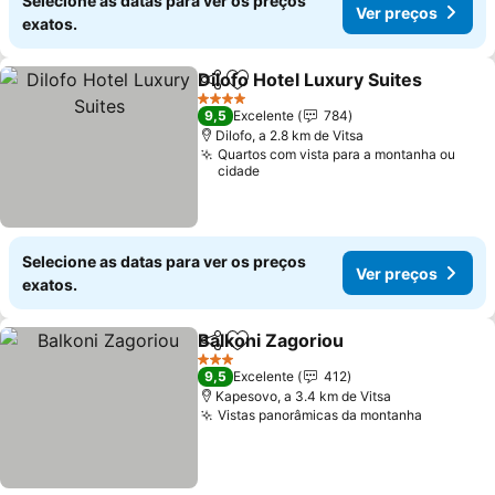
Selecione as datas para ver os preços
Ver preços
exatos.
Dilofo Hotel Luxury Suites
Partilhar
Adicionar aos favoritos
4 Estrelas
9,5
Excelente
784
Dilofo, a 2.8 km de Vitsa
Quartos com vista para a montanha ou
cidade
Selecione as datas para ver os preços
Ver preços
exatos.
Balkoni Zagoriou
Partilhar
Adicionar aos favoritos
Ver preço
3 Estrelas
9,5
Excelente
412
Kapesovo, a 3.4 km de Vitsa
Vistas panorâmicas da montanha
Ver preç