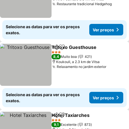
Restaurante tradicional Hedgehog
Ver pre
Selecione as datas para ver os preços
Ver preços
exatos.
Tritoxo Guesthouse
Partilhar
Adicionar aos favoritos
Ver pr
3 Estrelas
8,4
Muito boa
421
Koukouli, a 2.3 km de Vitsa
Relaxamento no jardim exterior
Ver preço
Selecione as datas para ver os preços
Ver preços
exatos.
Hotel Taxiarches
Partilhar
Adicionar aos favoritos
Ver preço
3 Estrelas
9,1
Excelente
873