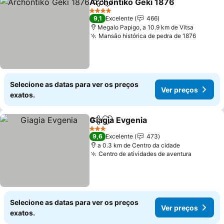
Archontiko Geki 1876
Partilhar
Adicionar aos favoritos
Ver 
4 Estrelas
9,1
Excelente
466
Megalo Papigo, a 10.9 km de Vitsa
Mansão histórica de pedra de 1876
Ver pr
Selecione as datas para ver os preços
Ver preços
exatos.
Giagia Evgenia
Partilhar
Adicionar aos favoritos
Ver preços
3 Estrelas
9,6
Excelente
473
a 0.3 km de Centro da cidade
Centro de atividades de aventura
Ver preç
Selecione as datas para ver os preços
Ver preços
exatos.