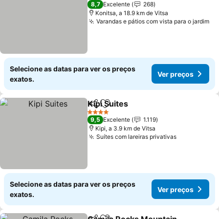
2 Estrelas
8,7
Excelente
268
Konitsa, a 18.9 km de Vitsa
Varandas e pátios com vista para o jardim
Ve
Selecione as datas para ver os preços
Ver preços
exatos.
Kipi Suites
Partilhar
Adicionar aos favoritos
Ver preços
4 Estrelas
9,5
Excelente
1.119
Kipi, a 3.9 km de Vitsa
Suítes com lareiras privativas
Ver preços
Selecione as datas para ver os preços
Ver preços
exatos.