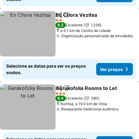
En Chora Vezitsa
Partilhar
Adicionar aos favoritos
Ver preç
2 Estrelas
9,2
Excelente
1.236
a 0.1 km de Centro da cidade
Organização personalizada de atividades
Ve
Selecione as datas para ver os preços
Ver preços
exatos.
Gerakofolia Rooms to Let
Partilhar
Adicionar aos favoritos
3 Estrelas
8,5
Excelente
380
Konitsa, a 19.0 km de Vitsa
Restaurante tradicional autêntico
Ver preç