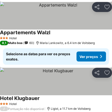
Partilhar
Ad
Appartements Walzl
Hotel
3 Estrelas
8,1
Muito boa
60
Maria Lankowitz, a 6.4 km de Voitsberg
Selecione as datas para ver os preços
Ver preços
exatos.
Partilhar
Ad
Hotel Klugbauer
Hotel
3 Estrelas
/
Ligist, a 11.7 km de Voitsberg
Pontuação não disponível