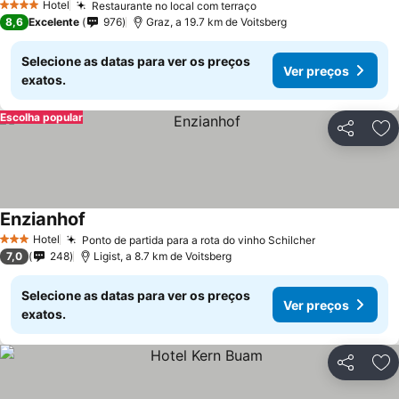
Hotel
Restaurante no local com terraço
4 Estrelas
8,6
Excelente
976
Graz, a 19.7 km de Voitsberg
Selecione as datas para ver os preços
Ver preços
exatos.
Escolha popular
Partilhar
Ad
Enzianhof
Hotel
Ponto de partida para a rota do vinho Schilcher
3 Estrelas
7,0
248
Ligist, a 8.7 km de Voitsberg
Selecione as datas para ver os preços
Ver preços
exatos.
Partilhar
Ad