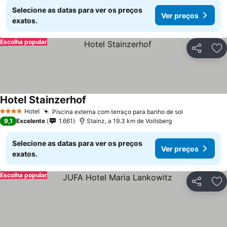
Selecione as datas para ver os preços
Ver preços
exatos.
Escolha popular
Partilhar
Ad
Hotel Stainzerhof
Hotel
Piscina externa com terraço para banho de sol
4 Estrelas
9,1
Excelente
1.661
Stainz, a 19.3 km de Voitsberg
Selecione as datas para ver os preços
Ver preços
exatos.
Escolha popular
Partilhar
Ad