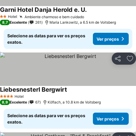
Garni Hotel Danja Herold e. U.
Hotel
Ambiente charmoso e bem cuidado
2 Estrelas
8,7
Excelente
261
Maria Lankowitz, a 6.5 km de Voitsberg
Selecione as datas para ver os preços
Ver preços
exatos.
Partilhar
Ad
Liebesnesterl Bergwirt
Hotel
4 Estrelas
8,9
Excelente
67
Köflach, a 10.8 km de Voitsberg
Selecione as datas para ver os preços
Ver preços
exatos.