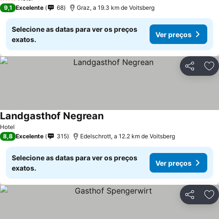
3 Estrelas
9,1
Excelente
68
Graz, a 19.3 km de Voitsberg
Selecione as datas para ver os preços
Ver preços
exatos.
Partilhar
Ad
Landgasthof Negrean
Hotel
8,8
Excelente
315
Edelschrott, a 12.2 km de Voitsberg
Selecione as datas para ver os preços
Ver preços
exatos.
Partilhar
Ad