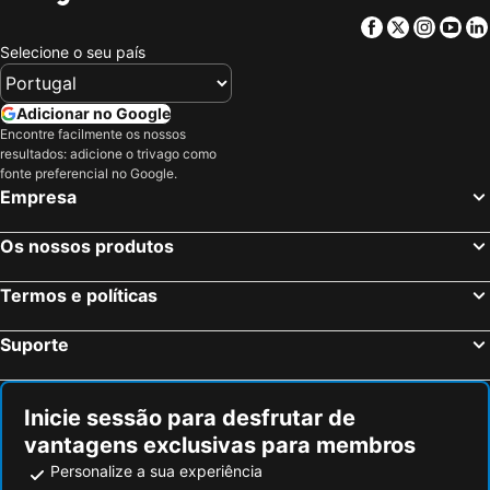
Facebook
Twitter
Insta
Yo
Selecione o seu país
Adicionar no Google
Encontre facilmente os nossos
resultados: adicione o trivago como
fonte preferencial no Google.
Empresa
Os nossos produtos
Termos e políticas
Suporte
Inicie sessão para desfrutar de
vantagens exclusivas para membros
Personalize a sua experiência