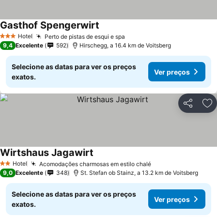
Gasthof Spengerwirt
Hotel
Perto de pistas de esqui e spa
3 Estrelas
9,4
Excelente
592
Hirschegg, a 16.4 km de Voitsberg
Selecione as datas para ver os preços
Ver preços
exatos.
Partilhar
Ad
Wirtshaus Jagawirt
Hotel
Acomodações charmosas em estilo chalé
2 Estrelas
9,0
Excelente
348
St. Stefan ob Stainz, a 13.2 km de Voitsberg
Selecione as datas para ver os preços
Ver preços
exatos.