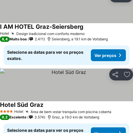
I AM HOTEL Graz-Seiersberg
Hotel
Design tradicional com conforto moderno
8,4
Muito boa
2.411
Seiersberg, a 19.1 km de Voitsberg
Selecione as datas para ver os preços
Ver preços
exatos.
Partilhar
Ad
Hotel Süd Graz
Hotel
Área de bem-estar tranquila com piscina coberta
4 Estrelas
9,2
Excelente
3.574
Graz, a 19.0 km de Voitsberg
Selecione as datas para ver os preços