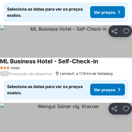
Selecione as datas para ver os preços
Ver preços
exatos.
Partilhar
Ad
ML Business Hotel - Self-Check-in
Hotel
3 Estrelas
/
Lannach, a 17.6 km de Voitsberg
Pontuação não disponível
Selecione as datas para ver os preços
Ver preços
exatos.
Partilhar
Ad