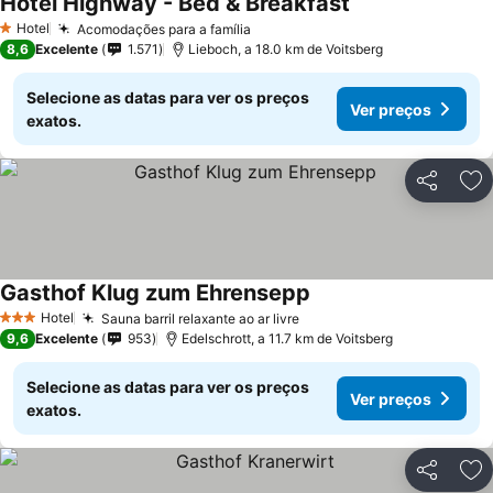
Hotel Highway - Bed & Breakfast
Hotel
Acomodações para a família
1 Estrelas
8,6
Excelente
1.571
Lieboch, a 18.0 km de Voitsberg
Selecione as datas para ver os preços
Ver preços
exatos.
Partilhar
Ad
Gasthof Klug zum Ehrensepp
Hotel
Sauna barril relaxante ao ar livre
3 Estrelas
9,6
Excelente
953
Edelschrott, a 11.7 km de Voitsberg
Selecione as datas para ver os preços
Ver preços
exatos.
Partilhar
Ad