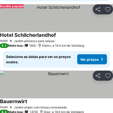
Escolha popular
Partilhar
Ad
Hotel Schilcherlandhof
Hotel
Jardim pitoresco para relaxar
8,3
Muito boa
564
Stainz, a 19.4 km de Voitsberg
Selecione as datas para ver os preços
Ver preços
exatos.
Partilhar
Ad
Bauernwirt
Hotel
Jardim amplo com terraço ensolarado
8,3
Muito boa
1.676
Graz, a 19.0 km de Voitsberg