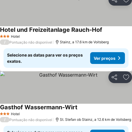
Partilhar
Ad
Hotel und Freizeitanlage Rauch-Hof
Hotel
3 Estrelas
/
Stainz, a 17.6 km de Voitsberg
Pontuação não disponível
Selecione as datas para ver os preços
Ver preços
exatos.
Partilhar
Ad
Gasthof Wassermann-Wirt
Hotel
3 Estrelas
/
St. Stefan ob Stainz, a 12.6 km de Voitsberg
Pontuação não disponível