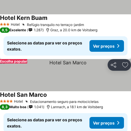
Hotel Kern Buam
Hotel
Refúgio tranquilo no terraço-jardim
3 Estrelas
8,5
Excelente
1.287
Graz, a 20.0 km de Voitsberg
Selecione as datas para ver os preços
Ver preços
exatos.
Escolha popular
Partilhar
Ad
Hotel San Marco
Hotel
Estacionamento seguro para motocicletas
4 Estrelas
8,3
Muito boa
1.041
Lannach, a 18.1 km de Voitsberg
Selecione as datas para ver os preços
Ver preços
exatos.