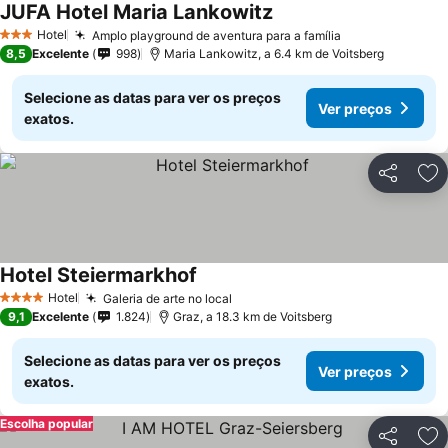
JUFA Hotel Maria Lankowitz
Hotel
Amplo playground de aventura para a família
3 Estrelas
8,5
Excelente
998
Maria Lankowitz, a 6.4 km de Voitsberg
Selecione as datas para ver os preços
Ver preços
exatos.
Partilhar
Ad
Hotel Steiermarkhof
Hotel
Galeria de arte no local
4 Estrelas
9,1
Excelente
1.824
Graz, a 18.3 km de Voitsberg
Selecione as datas para ver os preços
Ver preços
exatos.
Escolha popular
Partilhar
Ad