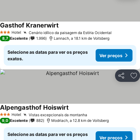
Gasthof Kranerwirt
Hotel
Cenário idílico da paisagem da Estíria Ocidental
3 Estrelas
8,7
Excelente
1.996
Lannach, a 18.1 km de Voitsberg
Selecione as datas para ver os preços
Ver preços
exatos.
Partilhar
Ad
Alpengasthof Hoiswirt
Hotel
Vistas excepcionais da montanha
3 Estrelas
9,0
Excelente
882
Modriach, a 12.8 km de Voitsberg
Selecione as datas para ver os preços
Ver preços