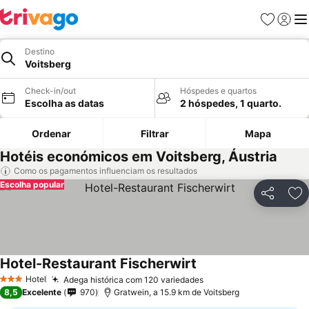
Favoritos
Iniciar
Me
Destino
Voitsberg
Check-in/out
Hóspedes e quartos
Escolha as datas
2 hóspedes, 1 quarto.
Ordenar
Filtrar
Mapa
Hotéis económicos em Voitsberg, Áustria
Como os pagamentos influenciam os resultados
Escolha popular
Partilhar
Ad
Hotel-Restaurant Fischerwirt
Hotel
Adega histórica com 120 variedades
3 Estrelas
8,5
Excelente
970
Gratwein, a 15.9 km de Voitsberg