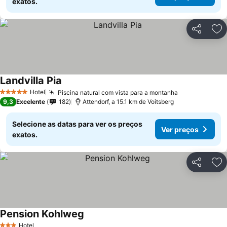
exatos.
Partilhar
Ad
Landvilla Pia
Hotel
Piscina natural com vista para a montanha
5 Estrelas
9,3
Excelente
182
Attendorf, a 15.1 km de Voitsberg
Selecione as datas para ver os preços
Ver preços
exatos.
Partilhar
Ad
Pension Kohlweg
Hotel