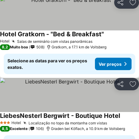
Partilhar
Ad
Hotel Gratkorn - "Bed & Breakfast"
Hotel
Salas de seminário com vistas panorâmicas
8,2
Muito boa
508
Gratkorn, a 17.1 km de Voitsberg
Selecione as datas para ver os preços
Ver preços
exatos.
Partilhar
Ad
LiebesNesterl Bergwirt - Boutique Hotel
Hotel
Localização no topo da montanha com vistas
3 Estrelas
8,5
Excelente
106
Graden bei Köflach, a 10.9 km de Voitsberg