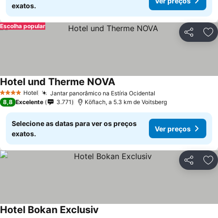
Ver preços
exatos.
Escolha popular
Partilhar
Ad
Hotel und Therme NOVA
Hotel
Jantar panorâmico na Estíria Ocidental
4 Estrelas
8,8
Excelente
3.771
Köflach, a 5.3 km de Voitsberg
Selecione as datas para ver os preços
Ver preços
exatos.
Partilhar
Ad
Hotel Bokan Exclusiv