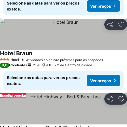
Selecione as datas para ver os preços
Ver preços
exatos.
Partilhar
Ad
Hotel Braun
Hotel
Atividades ao ar livre próximas para os hóspedes
3 Estrelas
9,0
Excelente
219
a 0.1 km de Centro da cidade
Selecione as datas para ver os preços
Ver preços
exatos.
Escolha popular
Partilhar
Ad