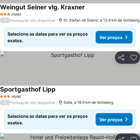
Weingut Seiner vlg. Kraxner
Hotel
3 Estrelas
/
St. Stefan ob Stainz, a 13.9 km de Voitsberg
Pontuação não disponível
Selecione as datas para ver os preços
Ver preços
exatos.
Partilhar
Ad
Sportgasthof Lipp
Hotel
3 Estrelas
/
Salla, a 18.9 km de Voitsberg
Pontuação não disponível
Selecione as datas para ver os preços
Ver preços
exatos.