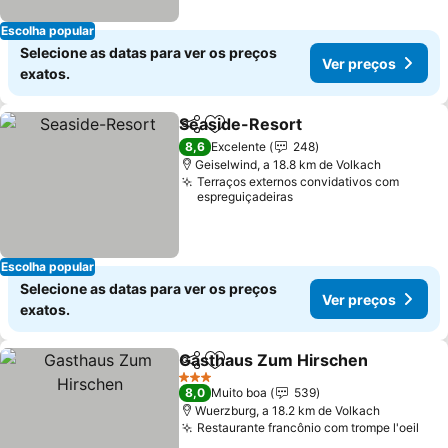
Escolha popular
Selecione as datas para ver os preços
Ver preços
exatos.
Seaside-Resort
Partilhar
Adicionar aos favoritos
Ver preços
8,6
Excelente
248
Geiselwind, a 18.8 km de Volkach
Terraços externos convidativos com
espreguiçadeiras
Escolha popular
Selecione as datas para ver os preços
Ver preços
exatos.
Gasthaus Zum Hirschen
Partilhar
Adicionar aos favoritos
Ve
3 Estrelas
8,0
Muito boa
539
Wuerzburg, a 18.2 km de Volkach
Restaurante francônio com trompe l'oeil
Ver