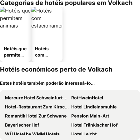
Categorias de hotéis populares em Volkach
Hotéis que
Hotéis
permitem
com
animais
estaciona
mento
Hotéis económicos perto de Volkach
Estes hotéis também poderão interessá-lo...
Mercure Hotel Schweinfurt Maininsel
RotHweinHotel
Hotel-Restaurant Zum Kirschbaum
Hotel Lindleinsmuhle
Romantik Hotel Zur Schwane
Pension Main-Art
Bayerischer Hof
Hotel Fränkischer Hof
WÜ Hotel by WMM Hotels
Hotel Leicht