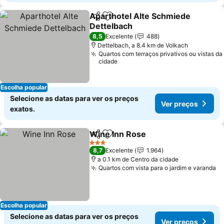
Aparthotel Alte Schmiede
Partilhar
Adicionar aos favoritos
Dettelbach
Ver preços
8,5
Excelente
488
Dettelbach, a 8.4 km de Volkach
Quartos com terraços privativos ou vistas da
cidade
Escolha popular
Selecione as datas para ver os preços
Ver preços
exatos.
Wine Inn Rose
Partilhar
Adicionar aos favoritos
Ver preços
3 Estrelas
8,7
Excelente
1.964
a 0.1 km de Centro da cidade
Quartos com vista para o jardim e varanda
Ve
Escolha popular
Selecione as datas para ver os preços
Ver preços