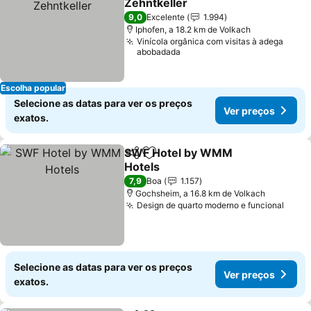
Zehntkeller
Ver preços
9,0
Excelente
1.994
Iphofen, a 18.2 km de Volkach
Vinícola orgânica com visitas à adega
abobadada
Escolha popular
Selecione as datas para ver os preços
Ver preços
exatos.
SWF Hotel by WMM
Partilhar
Adicionar aos favoritos
Hotels
Ver preços
7,9
Boa
1.157
Gochsheim, a 16.8 km de Volkach
Design de quarto moderno e funcional
Ver 
Selecione as datas para ver os preços
Ver preços
exatos.