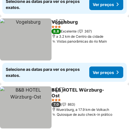
Selecione as datas para ver os preços
Ver preços
exatos.
Vogelsburg
Partilhar
Adicionar aos favoritos
Ver preços
3 Estrelas
8,8
Excelente
367
a 3.2 km de Centro da cidade
Vistas panorâmicas do rio Main
Ver preço
Selecione as datas para ver os preços
Ver preços
exatos.
B&B HOTEL Würzburg-
Partilhar
Adicionar aos favoritos
Ost
Ver preços
3 Estrelas
7,0
863
Wuerzburg, a 17.9 km de Volkach
Quiosque de auto check-in prático
Ver pre