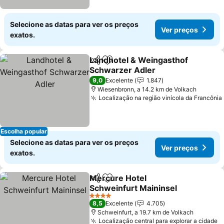
Selecione as datas para ver os preços
Ver preços
exatos.
Landhotel & Weingasthof
Partilhar
Adicionar aos favoritos
Schwarzer Adler
Ver preços
9,0
Excelente
1.847
Wiesenbronn, a 14.2 km de Volkach
Localização na região vinícola da Francônia
Escolha popular
Selecione as datas para ver os preços
Ver preços
exatos.
Mercure Hotel
Partilhar
Adicionar aos favoritos
Schweinfurt Maininsel
Ver preços
4 Estrelas
8,5
Excelente
4.705
Schweinfurt, a 19.7 km de Volkach
Localização central para explorar a cidade
V