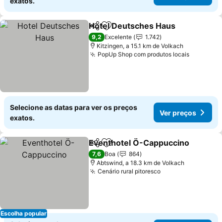
exatos.
Hotel Deutsches Haus
Partilhar
Adicionar aos favoritos
Ver
9,2
Excelente
1.742
Kitzingen, a 15.1 km de Volkach
PopUp Shop com produtos locais
Ver preç
Selecione as datas para ver os preços
Ver preços
exatos.
Eventhotel Ö-Cappuccino
Partilhar
Adicionar aos favoritos
7,6
Boa
864
Abtswind, a 18.3 km de Volkach
Cenário rural pitoresco
Ver preços
Escolha popular