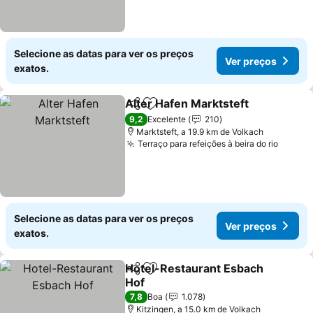
Selecione as datas para ver os preços
Ver preços
exatos.
Alter Hafen Marktsteft
Partilhar
Adicionar aos favoritos
Ver
9,2
Excelente
210
Marktsteft, a 19.9 km de Volkach
Terraço para refeições à beira do rio
Ver pr
Selecione as datas para ver os preços
Ver preços
exatos.
Hotel-Restaurant Esbach
Partilhar
Adicionar aos favoritos
Hof
Ver preços
7,8
Boa
1.078
Kitzingen, a 15.0 km de Volkach