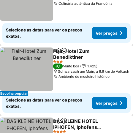
Culinária autêntica da Francônia
Ver preç
Selecione as datas para ver os preços
Ver preços
exatos.
Flair-Hotel Zum
Partilhar
Adicionar aos favoritos
Benediktiner
Ver preços
3 Estrelas
8,1
Muito boa
1.425
Schwarzach am Main, a 6.6 km de Volkach
Ambiente de mosteiro histórico
Ver preço
Escolha popular
Selecione as datas para ver os preços
Ver preços
exatos.
DAS KLEINE HOTEL
Partilhar
Adicionar aos favoritos
IPHOFEN, Iphofens