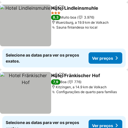
Hotel Lindleinsmuhle
Partilhar
Adicionar aos favoritos
Ver 
3 Estrelas
8,3
Muito boa
3.976
Wuerzburg, a 19.9 km de Volkach
Sauna finlandesa no local
Ver preços
Selecione as datas para ver os preços
Ver preços
exatos.
Hotel Fränkischer Hof
Partilhar
Adicionar aos favoritos
Ver 
7,9
Boa
776
Kitzingen, a 14.9 km de Volkach
Configurações de quarto para famílias
Ver 
Selecione as datas para ver os preços
Ver preços