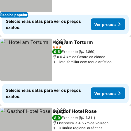
Escolha popular
Selecione as datas para ver os preços
Ver preços
exatos.
Hotel am Torturm
Partilhar
Adicionar aos favoritos
Ver preç
3 Estrelas
9,5
Excelente
1.860
a 0.4 km de Centro da cidade
Hotel familiar com toque artístico
Ver preç
Selecione as datas para ver os preços
Ver preços
exatos.
Gasthof Hotel Rose
Partilhar
Adicionar aos favoritos
Ver pr
8,9
Excelente
1.311
Eisenheim, a 4.5 km de Volkach
Culinária regional autêntica
Ver preços