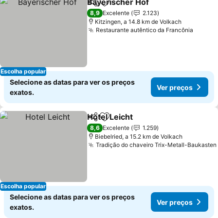
Bayerischer Hof
Partilhar
Adicionar aos favoritos
Ver preço
8,9
Excelente
2.123
Kitzingen, a 14.8 km de Volkach
Restaurante autêntico da Francônia
Ver pr
Escolha popular
Selecione as datas para ver os preços
Ver preços
exatos.
Hotel Leicht
Partilhar
Adicionar aos favoritos
Ver preços
8,6
Excelente
1.259
Biebelried, a 15.2 km de Volkach
Tradição do chaveiro Trix-Metall-Baukasten
Escolha popular
Selecione as datas para ver os preços
Ver preços
exatos.