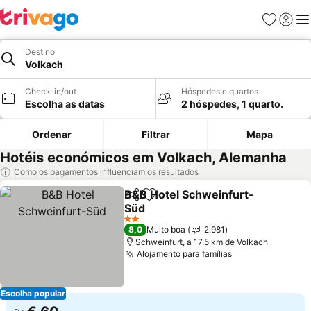
Favoritos
Iniciar
Me
Destino
Volkach
Check-in/out
Hóspedes e quartos
Escolha as datas
2 hóspedes, 1 quarto.
Ordenar
Filtrar
Mapa
Hotéis económicos em Volkach, Alemanha
Como os pagamentos influenciam os resultados
B&B Hotel Schweinfurt-
Partilhar
Adicionar aos favoritos
Süd
Ver preços
2 Estrelas
8,0
Muito boa
2.981
Schweinfurt, a 17.5 km de Volkach
Alojamento para famílias
Ver preços
Escolha popular