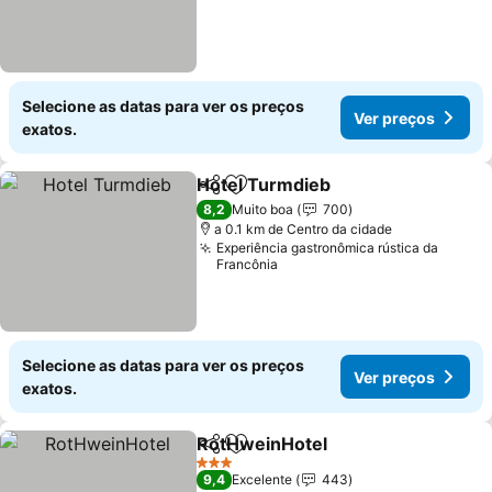
Selecione as datas para ver os preços
Ver preços
exatos.
Hotel Turmdieb
Partilhar
Adicionar aos favoritos
Ver preços
8,2
Muito boa
700
a 0.1 km de Centro da cidade
Experiência gastronômica rústica da
Francônia
Selecione as datas para ver os preços
Ver preços
exatos.
RotHweinHotel
Partilhar
Adicionar aos favoritos
Ver preços
3 Estrelas
9,4
Excelente
443