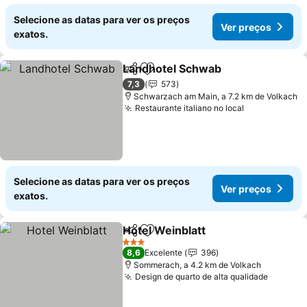
Selecione as datas para ver os preços
Ver preços
exatos.
Landhotel Schwab
Partilhar
Adicionar aos favoritos
Ver pre
7,3
573
Schwarzach am Main, a 7.2 km de Volkach
Restaurante italiano no local
Ver preços
Selecione as datas para ver os preços
Ver preços
exatos.
Hotel Weinblatt
Partilhar
Adicionar aos favoritos
Ver preços
3 Estrelas
8,6
Excelente
396
Sommerach, a 4.2 km de Volkach
Design de quarto de alta qualidade
Ver pre