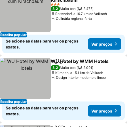
Kirschbaum
Ver preços
3 Estrelas
8,2
Muito boa
2.475
Rottendorf, a 16.7 km de Volkach
Culinária regional farta
Ver preços
Escolha popular
Selecione as datas para ver os preços
Ver preços
exatos.
WÜ Hotel by WMM Hotels
Partilhar
Adicionar aos favoritos
8,2
Muito boa
2.091
Kürnach, a 15.1 km de Volkach
Design interior moderno e limpo
Ver preço
Escolha popular
Selecione as datas para ver os preços
Ver preços
exatos.