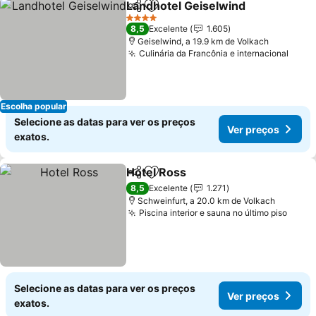
Landhotel Geiselwind
Partilhar
Adicionar aos favoritos
Ver 
4 Estrelas
8,5
Excelente
1.605
Geiselwind, a 19.9 km de Volkach
Culinária da Francônia e internacional
Ver 
Escolha popular
Selecione as datas para ver os preços
Ver preços
exatos.
Hotel Ross
Partilhar
Adicionar aos favoritos
Ver preços
8,5
Excelente
1.271
Schweinfurt, a 20.0 km de Volkach
Piscina interior e sauna no último piso
Ver p
Selecione as datas para ver os preços
Ver preços
exatos.