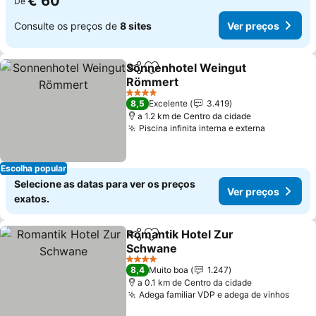
€ 60
De
Consulte os preços de
8 sites
Ver preços
Sonnenhotel Weingut
Partilhar
Adicionar aos favoritos
Römmert
Ver preços
4 Estrelas
8,5
Excelente
3.419
a 1.2 km de Centro da cidade
Piscina infinita interna e externa
Ver preç
Escolha popular
Selecione as datas para ver os preços
Ver preços
exatos.
Romantik Hotel Zur
Partilhar
Adicionar aos favoritos
Schwane
Ver preços
4 Estrelas
8,4
Muito boa
1.247
a 0.1 km de Centro da cidade
Adega familiar VDP e adega de vinhos
Ver 