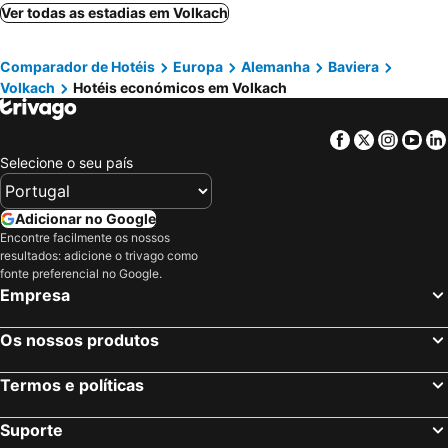
Gasthaus Zum Hirschen
Eventhotel Ö-Cappuccino
Ver todas as estadias em Volkach
Hotel Ross
Comparador de Hotéis
Europa
Alemanha
Baviera
Volkach
Hotéis económicos em Volkach
Facebook
Twitter
Insta
Yo
Selecione o seu país
Adicionar no Google
Encontre facilmente os nossos
resultados: adicione o trivago como
fonte preferencial no Google.
Empresa
Os nossos produtos
Termos e políticas
Suporte