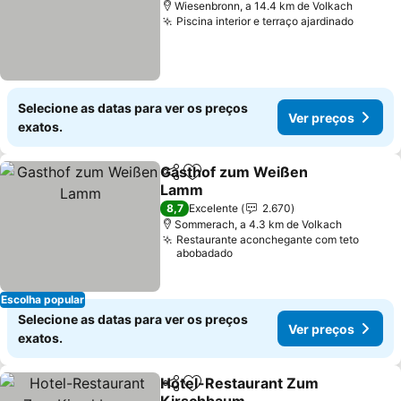
Wiesenbronn, a 14.4 km de Volkach
Piscina interior e terraço ajardinado
Ver pr
Selecione as datas para ver os preços
Ver preços
exatos.
Gasthof zum Weißen
Partilhar
Adicionar aos favoritos
Lamm
Ver preços
8,7
Excelente
2.670
Sommerach, a 4.3 km de Volkach
Restaurante aconchegante com teto
abobadado
Escolha popular
Selecione as datas para ver os preços
Ver preços
exatos.
Hotel-Restaurant Zum
Partilhar
Adicionar aos favoritos