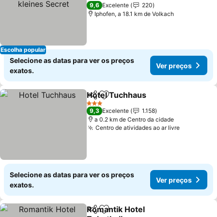
kleines Secret
Ver preços
4 Estrelas
9,6
Excelente
220
Iphofen, a 18.1 km de Volkach
Escolha popular
Selecione as datas para ver os preços
Ver preços
exatos.
Hotel Tuchhaus
Partilhar
Adicionar aos favoritos
Ver preços
3 Estrelas
9,3
Excelente
1.158
a 0.2 km de Centro da cidade
Centro de atividades ao ar livre
Ver preço
Selecione as datas para ver os preços
Ver preços
exatos.
Romantik Hotel
Partilhar
Adicionar aos favoritos