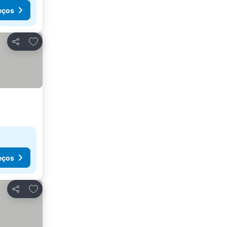
eços
Adicionar aos favoritos
Partilhar
eços
Adicionar aos favoritos
Partilhar