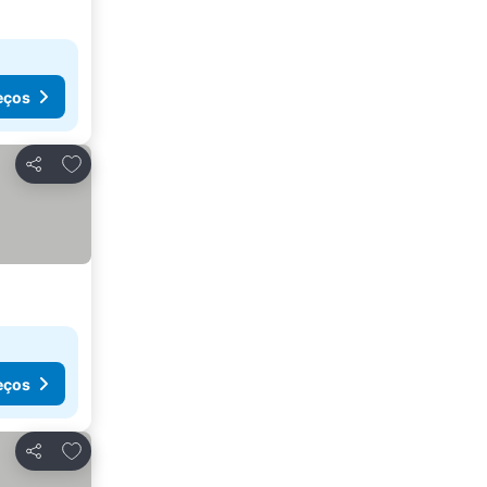
eços
Adicionar aos favoritos
Partilhar
eços
Adicionar aos favoritos
Partilhar