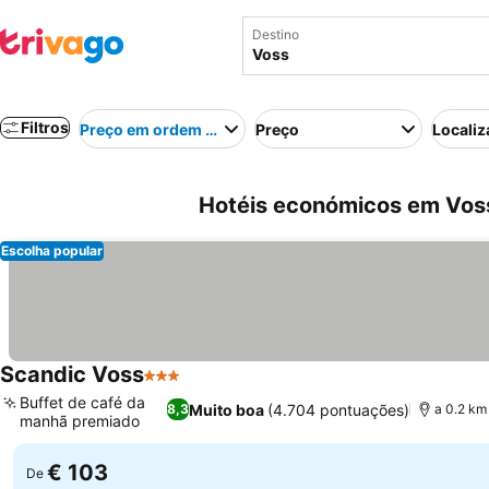
Destino
Filtros
Preço em ordem crescente
Preço
Localiz
Hotéis económicos em Vos
Escolha popular
Scandic Voss
3 Estrelas
Ver preços
Buffet de café da
Muito boa
(4.704 pontuações)
8,3
a 0.2 km
manhã premiado
Ver preços
€ 103
De