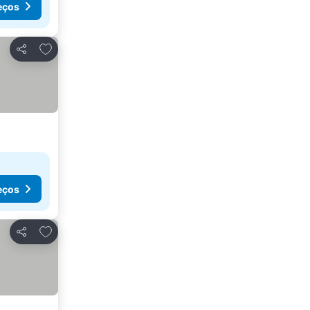
eços
Adicionar aos favoritos
Partilhar
eços
Adicionar aos favoritos
Partilhar