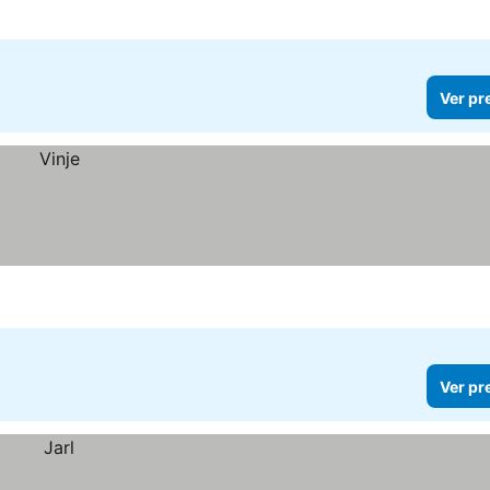
Ver pr
Ver pr