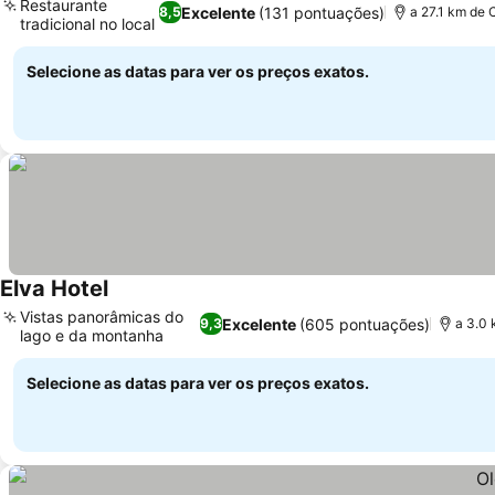
Restaurante
Excelente
(131 pontuações)
8,5
a 27.1 km de 
tradicional no local
Ver preços
Selecione as datas para ver os preços exatos.
Elva Hotel
Ver preços
Vistas panorâmicas do
Excelente
(605 pontuações)
9,3
a 3.0 
lago e da montanha
Ver preços
Selecione as datas para ver os preços exatos.