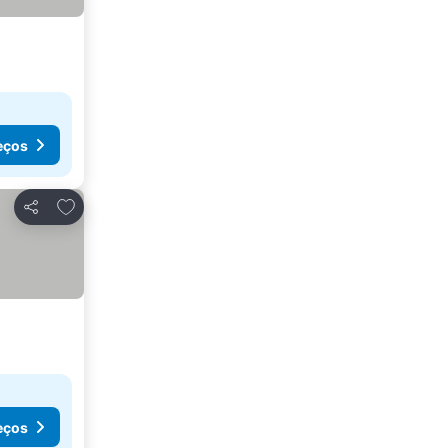
eços
Adicionar aos favoritos
Partilhar
eços