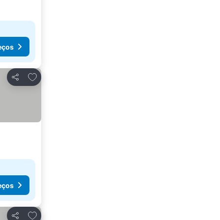
eços
Adicionar aos favoritos
Partilhar
eços
Adicionar aos favoritos