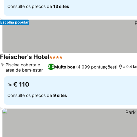
Consulte os preços de
13 sites
Escolha popular
Fleischer's Hotel
4 Estrelas
Ver preços
Piscina coberta e
Muito boa
(4.099 pontuações)
8,0
a 0.4 k
área de bem-estar
Ver preços
€ 110
De
Consulte os preços de
9 sites