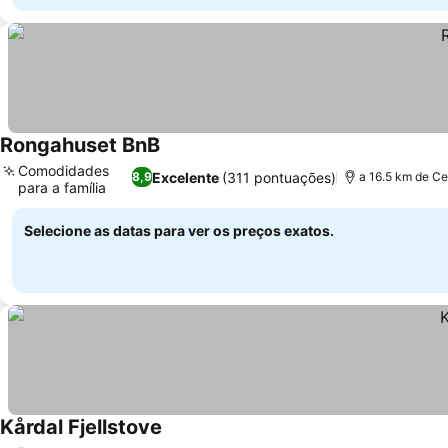
Rongahuset BnB
Ver preços
Comodidades
Excelente
(311 pontuações)
8,9
a 16.5 km de Ce
para a família
Ver preços
Selecione as datas para ver os preços exatos.
Kårdal Fjellstove
Ver preços