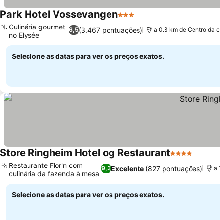
Park Hotel Vossevangen
3 Estrelas
Ver preços
Culinária gourmet
(3.467 pontuações)
6,5
a 0.3 km de Centro da 
no Elysée
Ver preços
Selecione as datas para ver os preços exatos.
Store Ringheim Hotel og Restaurant
4 Estrelas
Ver pr
Restaurante Flor'n com
Excelente
(827 pontuações)
9,3
a 
culinária da fazenda à mesa
Ver preços
Selecione as datas para ver os preços exatos.