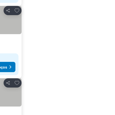
Adicionar aos favoritos
Partilhar
eços
Adicionar aos favoritos
Partilhar