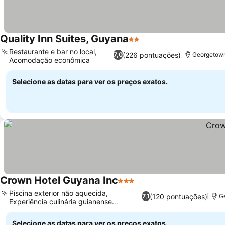
Quality Inn Suites, Guyana
2 Estrelas
Restaurante e bar no local,
(226 pontuações)
7,0
Georgetown
Acomodação econômica
Selecione as datas para ver os preços exatos.
Crown Hotel Guyana Inc
3 Estrelas
Piscina exterior não aquecida,
(120 pontuações)
7,1
G
Experiência culinária guianense
autêntica
Selecione as datas para ver os preços exatos.