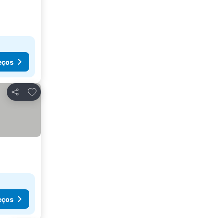
eços
Adicionar aos favoritos
Partilhar
eços