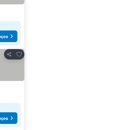
eços
Adicionar aos favoritos
Partilhar
eços