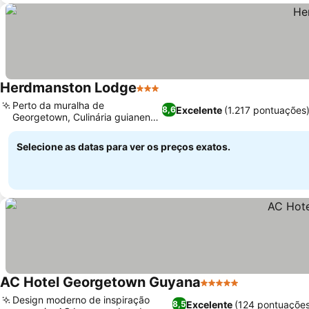
Herdmanston Lodge
3 Estrelas
Perto da muralha de
Excelente
(1.217 pontuações
8,6
Georgetown, Culinária guianense
autêntica
Selecione as datas para ver os preços exatos.
AC Hotel Georgetown Guyana
5 Estrelas
Design moderno de inspiração
Excelente
(124 pontuações
8,5