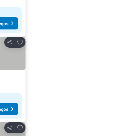
eços
Adicionar aos favoritos
Partilhar
eços
Adicionar aos favoritos
Partilhar