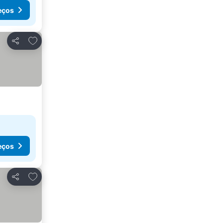
eços
Adicionar aos favoritos
Partilhar
eços
Adicionar aos favoritos
Partilhar