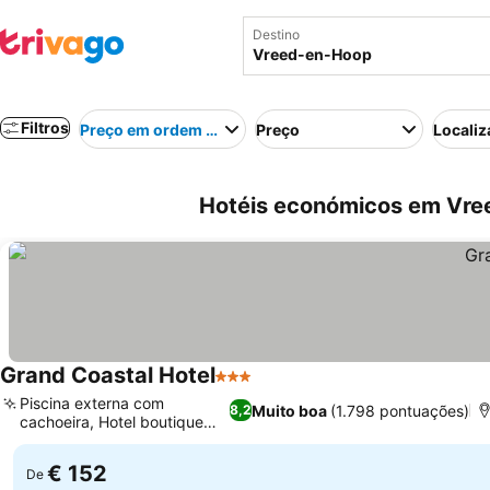
Destino
Filtros
Preço em ordem crescente
Preço
Localiz
Hotéis económicos em Vre
Grand Coastal Hotel
3 Estrelas
Piscina externa com
Muito boa
(1.798 pontuações)
8,2
cachoeira, Hotel boutique
familiar
€ 152
De