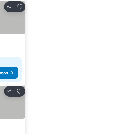
Adicionar aos favoritos
Partilhar
eços
Adicionar aos favoritos
Partilhar