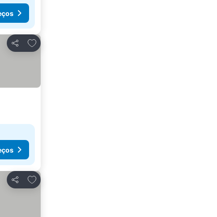
eços
Adicionar aos favoritos
Partilhar
eços
Adicionar aos favoritos
Partilhar