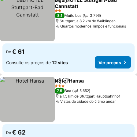
B&B HOTEL Stuttgart-Bad
Partilhar
Adicionar aos favoritos
Cannstatt
2 Estrelas
8,1
Muito boa
3.796
Stuttgart, a 8.2 km de Waiblingen
Quartos modernos, limpos e funcionais
€ 61
De
Consulte os preços de
12 sites
Ver preços
Hotel Hansa
Partilhar
Adicionar aos favoritos
3 Estrelas
7,5
Boa
5.652
a 1.5 km de Stuttgart Hauptbahnhof
Vistas da cidade do último andar
€ 62
De