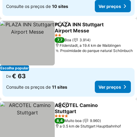
Consulte os preços de
10 sites
Ver preços
PLAZA INN Stuttgart
Partilhar
Adicionar aos favoritos
Airport Messe
2 Estrelas
7,7
Boa
3.914
Filderstadt, a 19.4 km de Waiblingen
Proximidade do parque natural Schönbuch
Escolha popular
€ 63
De
Consulte os preços de
11 sites
Ver preços
ARCOTEL Camino
Partilhar
Adicionar aos favoritos
Stuttgart
4 Estrelas
8,4
Muito boa
9.960
a 0.5 km de Stuttgart Hauptbahnhof