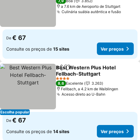
7,9
Boa
3.852
a 7.6 km de Aeroporto de Stuttgart
Culinária suábia autêntica e fusão
€ 67
De
Consulte os preços de
15 sites
Ver preços
Best Western Plus Hotel
Partilhar
Adicionar aos favoritos
Fellbach-Stuttgart
4 Estrelas
8,6
Excelente
3.263
Fellbach, a 4.2 km de Waiblingen
Acesso direto ao U-Bahn
Escolha popular
€ 67
De
Consulte os preços de
14 sites
Ver preços