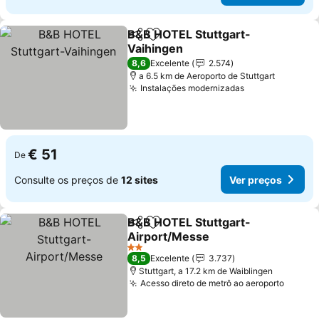
B&B HOTEL Stuttgart-
Partilhar
Adicionar aos favoritos
Vaihingen
8,6
Excelente
2.574
a 6.5 km de Aeroporto de Stuttgart
Instalações modernizadas
€ 51
De
Consulte os preços de
12 sites
Ver preços
B&B HOTEL Stuttgart-
Partilhar
Adicionar aos favoritos
Airport/Messe
2 Estrelas
8,5
Excelente
3.737
Stuttgart, a 17.2 km de Waiblingen
Acesso direto de metrô ao aeroporto