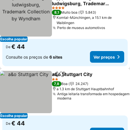
Partilhar
Adicionar aos favoritos
ludwigsburg, Trademark
Collection by Wyndham
4 Estrelas
8,1
Muito boa
5.843
Korntal-Münchingen, a 15.1 km de
Waiblingen
Perto de museus automotivos
Escolha popular
€ 44
De
Consulte os preços de
6 sites
Ver preços
a&o Stuttgart City
Partilhar
Adicionar aos favoritos
2 Estrelas
7,8
Boa
24.247
a 1.3 km de Stuttgart Hauptbahnhof
Antiga leitaria transformada em hospedagem
moderna
Escolha popular
€ 44
De