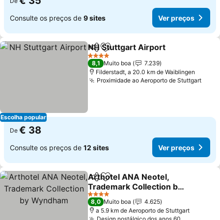
€ 35
De
Consulte os preços de
9 sites
Ver preços
NH Stuttgart Airport
Partilhar
Adicionar aos favoritos
4 Estrelas
8,1
Muito boa
7.239
Filderstadt, a 20.0 km de Waiblingen
Proximidade ao Aeroporto de Stuttgart
Escolha popular
€ 38
De
Consulte os preços de
12 sites
Ver preços
Arthotel ANA Neotel,
Partilhar
Adicionar aos favoritos
Trademark Collection by
Wyndham
4 Estrelas
8,0
Muito boa
4.625
a 5.9 km de Aeroporto de Stuttgart
Design nostálgico dos anos 60