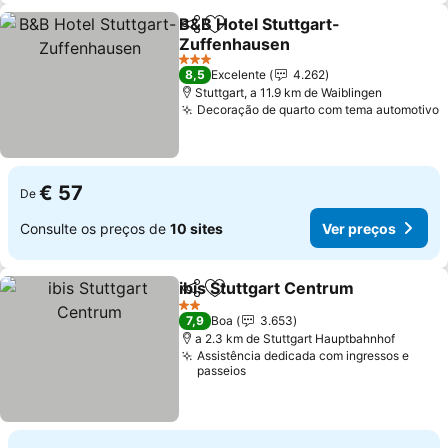
B&B Hotel Stuttgart-
Partilhar
Adicionar aos favoritos
Zuffenhausen
3 Estrelas
8,5
Excelente
4.262
Stuttgart, a 11.9 km de Waiblingen
Decoração de quarto com tema automotivo
€ 57
De
Consulte os preços de
10 sites
Ver preços
ibis Stuttgart Centrum
Partilhar
Adicionar aos favoritos
2 Estrelas
7,9
Boa
3.653
a 2.3 km de Stuttgart Hauptbahnhof
Assistência dedicada com ingressos e
passeios