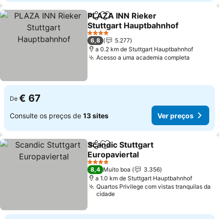
PLAZA INN Rieker
Partilhar
Adicionar aos favoritos
Stuttgart Hauptbahnhof
4 Estrelas
6,8
5.277
a 0.2 km de Stuttgart Hauptbahnhof
Acesso a uma academia completa
€ 67
De
Consulte os preços de
13 sites
Ver preços
Scandic Stuttgart
Partilhar
Adicionar aos favoritos
Europaviertal
4 Estrelas
8,4
Muito boa
3.356
a 1.0 km de Stuttgart Hauptbahnhof
Quartos Privilege com vistas tranquilas da
cidade