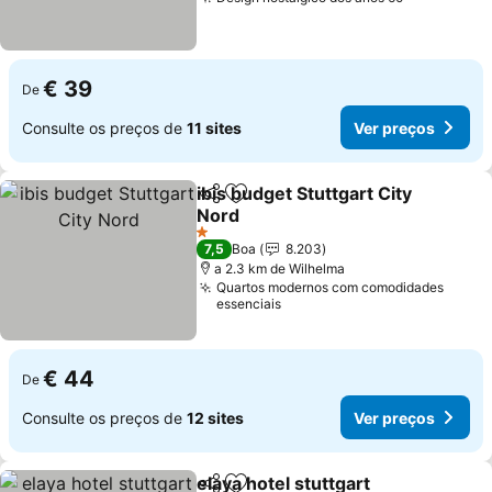
€ 39
De
Consulte os preços de
11 sites
Ver preços
ibis budget Stuttgart City
Partilhar
Adicionar aos favoritos
Nord
1 Estrelas
7,5
Boa
8.203
a 2.3 km de Wilhelma
Quartos modernos com comodidades
essenciais
€ 44
De
Consulte os preços de
12 sites
Ver preços
elaya hotel stuttgart