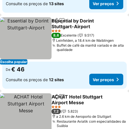
Consulte os preços de
13 sites
Ver preços
Essential by Dorint
Partilhar
Adicionar aos favoritos
Stuttgart-Airport
3 Estrelas
8,6
Excelente
9.517
Leinfelden, a 18.4 km de Waiblingen
Buffet de café da manhã variado e de alta
qualidade
Escolha popular
€ 46
De
Consulte os preços de
12 sites
Ver preços
ACHAT Hotel Stuttgart
Partilhar
Adicionar aos favoritos
Airport Messe
3 Estrelas
7,2
5.823
a 2.6 km de Aeroporto de Stuttgart
Restaurante Aviatik com especialidades da
Suábia