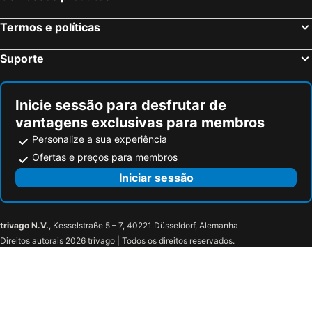
elaya hotel stuttgart ludwigsburg, Trademark Collection by Wyndham
Mövenpick Hotel Stuttgart Messe & Congress
Termos e políticas
B&B HOTEL Stuttgart-Vaihingen
NH Stuttgart Airport
Hotel Le Village
Hotel Spahr
Suporte
attimo Hotel Stuttgart
B&B HOTEL Stuttgart-Neckarhafen
Hotel Stern
Leonardo Hotel Esslingen
Inicie sessão para desfrutar de
Jaz in the City Stuttgart
Steigenberger Graf Zeppelin
vantagens exclusivas para membros
Abalon Hotel Ideal
ibis Styles Stuttgart Vaihingen
Personalize a sua experiência
Hotel Adler
Holiday Inn Express Stuttgart - Waiblingen By Ihg
Ofertas e preços para membros
Hotel Koch
LOGINN Hotel Waiblingen
Iniciar sessão
Hotel Gasthof Traube
Hotel Eintracht
Hotel Hirsch
Hotel Traube
trivago N.V.
, Kesselstraße 5 – 7, 40221 Düsseldorf, Alemanha
Alte Kelter
Hotel Restaurant Krehl's Linde
Direitos autorais 2026 trivago | Todos os direitos reservados.
Wiesbadener Hof
Hotel Geissler
Hotel Krone
Motel One Stuttgart-Bad Cannstatt
Hotel Linde Stuttgart
PLAZA INN Stuttgart Airport Messe