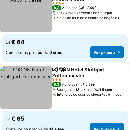
4 Estrelas
8,2
Muito boa
12.603
a 0.2 km de Aeroporto de Stuttgart
Salas de reunião e centro de negócios
€ 64
De
Consulte os preços de
9 sites
Ver preços
LOGINN Hotel Stuttgart
Partilhar
Adicionar aos favoritos
Zuffenhausen
3 Estrelas
8,3
Muito boa
5.399
Stuttgart, a 13.4 km de Waiblingen
Interiores de quartos elegantes e limpos
€ 65
De
Consulte os preços de
11 sites
Ver preços