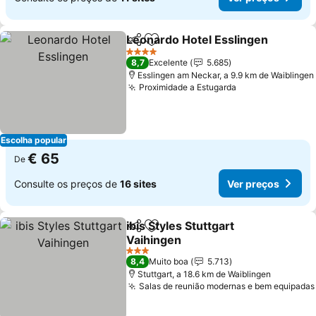
Leonardo Hotel Esslingen
Partilhar
Adicionar aos favoritos
4 Estrelas
8,7
Excelente
5.685
Esslingen am Neckar, a 9.9 km de Waiblingen
Proximidade a Estugarda
Escolha popular
€ 65
De
Consulte os preços de
16 sites
Ver preços
ibis Styles Stuttgart
Partilhar
Adicionar aos favoritos
Vaihingen
3 Estrelas
8,4
Muito boa
5.713
Stuttgart, a 18.6 km de Waiblingen
Salas de reunião modernas e bem equipadas