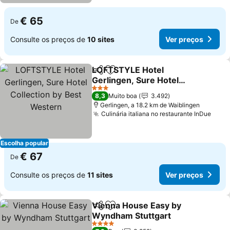
€ 65
De
Consulte os preços de
10 sites
Ver preços
LOFTSTYLE Hotel
Partilhar
Adicionar aos favoritos
Gerlingen, Sure Hotel
Collection by Best
3 Estrelas
8,3
Muito boa
3.492
Western
Gerlingen, a 18.2 km de Waiblingen
Culinária italiana no restaurante InDue
Escolha popular
€ 67
De
Consulte os preços de
11 sites
Ver preços
Vienna House Easy by
Partilhar
Adicionar aos favoritos
Wyndham Stuttgart
4 Estrelas