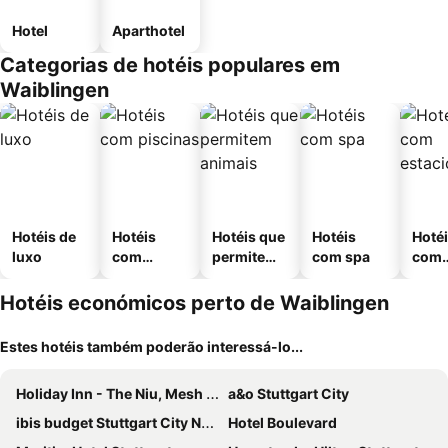
Hotel
Aparthotel
Categorias de hotéis populares em
Waiblingen
Hotéis de
Hotéis
Hotéis que
Hotéis
Hoté
luxo
com
permitem
com spa
com
piscinas
animais
esta
ment
Hotéis económicos perto de Waiblingen
Estes hotéis também poderão interessá-lo...
Holiday Inn - The Niu, Mesh Stuttgart Messe By Ihg
a&o Stuttgart City
ibis budget Stuttgart City Nord
Hotel Boulevard