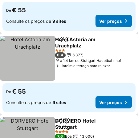
€ 55
De
Consulte os preços de
9 sites
Ver preços
Hotel Astoria am
Partilhar
Adicionar aos favoritos
Urachplatz
3 Estrelas
6,4
6.377
a 1.4 km de Stuttgart Hauptbahnhof
Jardim e terraço para relaxar
€ 55
De
Consulte os preços de
9 sites
Ver preços
DORMERO Hotel
Partilhar
Adicionar aos favoritos
Stuttgart
4 Estrelas
7,6
Boa
13.000