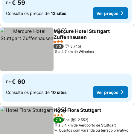
€ 59
De
Consulte os preços de
12 sites
Ver preços
Mercure Hotel Stuttgart
Partilhar
Adicionar aos favoritos
Zuffenhausen
3 Estrelas
7,3
3.745
a 4.7 km de Wilhelma
€ 60
De
Consulte os preços de
10 sites
Ver preços
Hotel Flora Stuttgart
Partilhar
Adicionar aos favoritos
3 Estrelas
7,9
Boa
2.552
a 5.4 km de Aeroporto de Stuttgart
Quartos com varanda ou terraço privativo