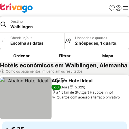
Favoritos
Iniciar
Me
Destino
Waiblingen
Check-in/out
Hóspedes e quartos
Escolha as datas
2 hóspedes, 1 quarto.
Ordenar
Filtrar
Mapa
Hotéis económicos em Waiblingen, Alemanha
Como os pagamentos influenciam os resultados
Abalon Hotel Ideal
Partilhar
Adicionar aos favoritos
7,6
Boa
5.329
a 1.5 km de Stuttgart Hauptbahnhof
Quartos com acesso a terraço privativo