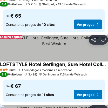
3 Estrelas
8,4
Muito boa
5.713
Stuttgart, a 19.3 km de Weissach
€ 65
De
Consulte os preços de
10 sites
Ver preços
Escolha popular
Partilhar
Ad
LOFTSTYLE Hotel Gerlingen, Sure Hotel Collection by Best Western
Hotel
Acomodações modernas e renovadas
3 Estrelas
8,3
Muito boa
3.492
Gerlingen, a 11.5 km de Weissach
€ 67
De
Consulte os preços de
11 sites
Ver preços