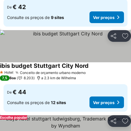
€ 42
De
Consulte os preços de
9 sites
Ver preços
Partilhar
Ad
ibis budget Stuttgart City Nord
Hotel
Conceito de orçamento urbano moderno
1 Estrelas
7,5
Boa
8.203
a 2.3 km de Wilhelma
€ 44
De
Consulte os preços de
12 sites
Ver preços
Escolha popular
Partilhar
Ad