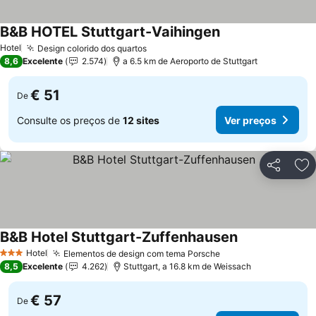
B&B HOTEL Stuttgart-Vaihingen
Hotel
Design colorido dos quartos
8,6
Excelente
2.574
a 6.5 km de Aeroporto de Stuttgart
€ 51
De
Consulte os preços de
12 sites
Ver preços
Partilhar
Ad
B&B Hotel Stuttgart-Zuffenhausen
Hotel
Elementos de design com tema Porsche
3 Estrelas
8,5
Excelente
4.262
Stuttgart, a 16.8 km de Weissach
€ 57
De