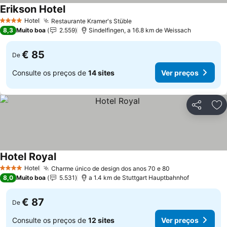
Erikson Hotel
Hotel
Restaurante Kramer's Stüble
4 Estrelas
8,3
Muito boa
2.559
Sindelfingen, a 16.8 km de Weissach
€ 85
De
Consulte os preços de
14 sites
Ver preços
Partilhar
Ad
Hotel Royal
Hotel
Charme único de design dos anos 70 e 80
4 Estrelas
8,0
Muito boa
5.531
a 1.4 km de Stuttgart Hauptbahnhof
€ 87
De
Consulte os preços de
12 sites
Ver preços