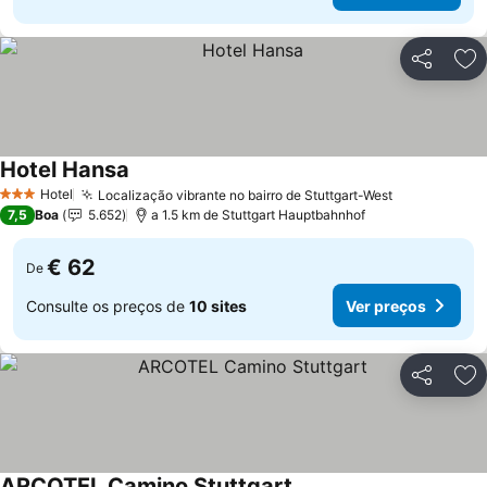
Partilhar
Ad
Hotel Hansa
Hotel
Localização vibrante no bairro de Stuttgart-West
3 Estrelas
7,5
Boa
5.652
a 1.5 km de Stuttgart Hauptbahnhof
€ 62
De
Consulte os preços de
10 sites
Ver preços
Partilhar
Ad
ARCOTEL Camino Stuttgart