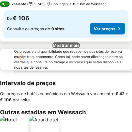
4 Estrelas
9,3
Excelente
2.745
Böblingen, a 19.5 km de Weissach
€ 106
De
Consulte os preços de
9 sites
Ver preços
Mostrar mais
Os preços e a disponibilidade que recebemos dos sites de reserva
mudam frequentemente. Como tal, pode haver diferenças entre as
ofertas que consulta no trivago e os preços que estão disponíveis
nos sites de reserva.
Intervalo de preços
Os preços de hotéis económicos em Weissach variam entre
‎€ 42
e
‎€ 106
por noite.
Outras estadias em Weissach