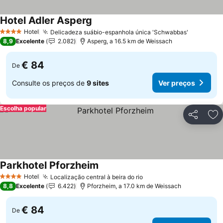
Hotel Adler Asperg
Hotel
Delicadeza suábio-espanhola única 'Schwabbas'
4 Estrelas
8,9
Excelente
2.082
Asperg, a 16.5 km de Weissach
€ 84
De
Consulte os preços de
9 sites
Ver preços
Escolha popular
Partilhar
Ad
Parkhotel Pforzheim
Hotel
Localização central à beira do rio
4 Estrelas
8,8
Excelente
6.422
Pforzheim, a 17.0 km de Weissach
€ 84
De