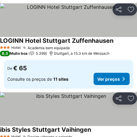
Partilhar
Ad
LOGINN Hotel Stuttgart Zuffenhausen
Hotel
Academia bem equipada
3 Estrelas
8,3
Muito boa
5.399
Stuttgart, a 15.3 km de Weissach
€ 65
De
Consulte os preços de
11 sites
Ver preços
Partilhar
Ad
ibis Styles Stuttgart Vaihingen
Hotel
Design vibrante e colorido