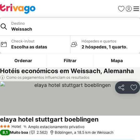
Favoritos
Iniciar
Me
Destino
Weissach
Check-in/out
Hóspedes e quartos
Escolha as datas
2 hóspedes, 1 quarto.
Ordenar
Filtrar
Mapa
Hotéis económicos em Weissach, Alemanha
Como os pagamentos influenciam os resultados
Partilhar
Ad
elaya hotel stuttgart boeblingen
Hotel
Amplo estacionamento privativo
3 Estrelas
8,1
Muito boa
2.562
Böblingen, a 18.5 km de Weissach