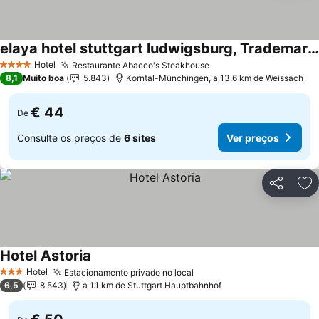
elaya hotel stuttgart ludwigsburg, Trademark Collection by Wyndham
Hotel
Restaurante Abacco's Steakhouse
4 Estrelas
8,1
Muito boa
5.843
Korntal-Münchingen, a 13.6 km de Weissach
€ 44
De
Consulte os preços de
6 sites
Ver preços
Partilhar
Ad
Hotel Astoria
Hotel
Estacionamento privado no local
3 Estrelas
6,5
8.543
a 1.1 km de Stuttgart Hauptbahnhof