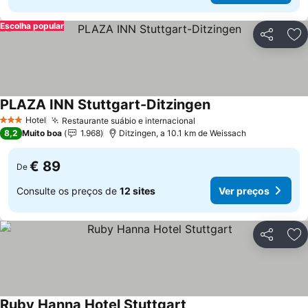
Escolha popular
Partilhar
Ad
PLAZA INN Stuttgart-Ditzingen
Hotel
Restaurante suábio e internacional
3 Estrelas
8,2
Muito boa
1.968
Ditzingen, a 10.1 km de Weissach
€ 89
De
Consulte os preços de
12 sites
Ver preços
Partilhar
Ad
Ruby Hanna Hotel Stuttgart