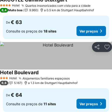
Hotel
Quartos insonorizados com vista para a cidade
4 Estrelas
8,4
Muito boa
9.960
a 0.5 km de Stuttgart Hauptbahnhof
€ 63
De
Consulte os preços de
18 sites
Ver preços
Partilhar
Ad
Hotel Boulevard
Hotel
Alojamentos familiares espaçosos
3 Estrelas
6,8
5.167
a 1.3 km de Stuttgart Hauptbahnhof
€ 64
De
Consulte os preços de
11 sites
Ver preços