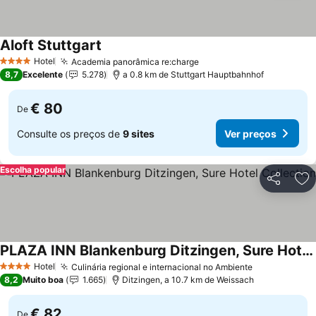
Aloft Stuttgart
Hotel
Academia panorâmica re:charge
4 Estrelas
8,7
Excelente
5.278
a 0.8 km de Stuttgart Hauptbahnhof
€ 80
De
Consulte os preços de
9 sites
Ver preços
Escolha popular
Partilhar
Ad
PLAZA INN Blankenburg Ditzingen, Sure Hotel Collection
Hotel
Culinária regional e internacional no Ambiente
4 Estrelas
8,2
Muito boa
1.665
Ditzingen, a 10.7 km de Weissach
€ 82
De