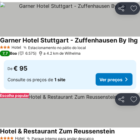
Partilhar
Ad
Garner Hotel Stuttgart - Zuffenhausen By Ihg
Hotel
Estacionamento no pátio do local
3 Estrelas
7,7
Boa
6.575
a 4.2 km de Wilhelma
€ 95
De
Consulte os preços de
1 site
Ver preços
Escolha popular
Partilhar
Ad
Hotel & Restaurant Zum Reussenstein
Hotel
Parque interno para andar descalço