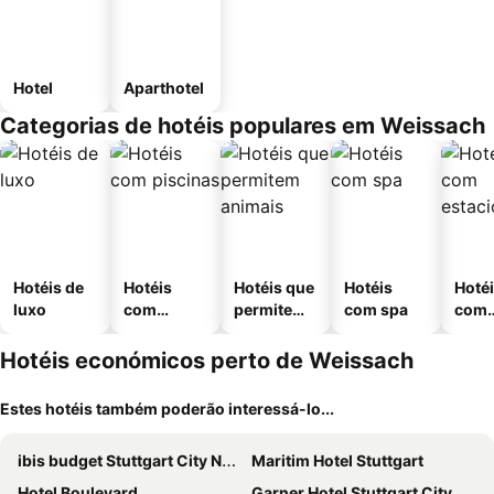
Hotel
Aparthotel
Categorias de hotéis populares em Weissach
Hotéis de
Hotéis
Hotéis que
Hotéis
Hoté
luxo
com
permitem
com spa
com
piscinas
animais
esta
ment
Hotéis económicos perto de Weissach
Estes hotéis também poderão interessá-lo...
ibis budget Stuttgart City Nord
Maritim Hotel Stuttgart
Hotel Boulevard
Garner Hotel Stuttgart City Centre by IHG