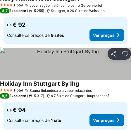
Hotel
Localização histórica no bairro Gerberviertel
4 Estrelas
8,7
Excelente
5.255
Stuttgart, a 20.0 km de Weissach
€ 92
De
Consulte os preços de
9 sites
Ver preços
Partilhar
Ad
Holiday Inn Stuttgart By Ihg
Hotel
Sauna finlandesa e a vapor relaxantes
4 Estrelas
8,5
Excelente
5.317
a 7.6 km de Stuttgart Hauptbahnhof
€ 94
De
Consulte os preços de
1 site
Ver preços