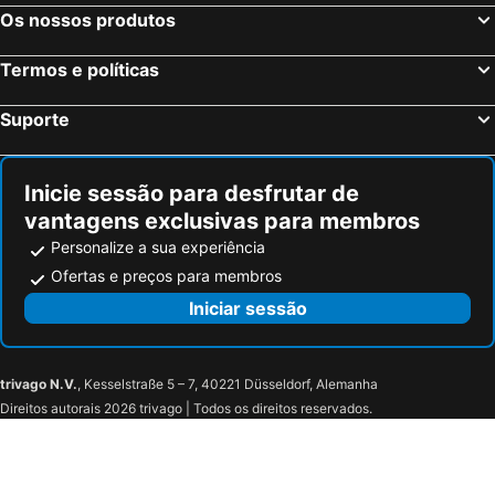
Sautter Hotel Stuttgart City
Radisson Blu Hotel at Porsche Design Tower Stuttgart
Os nossos produtos
NH Ludwigsburg
Hotel Unger
Termos e políticas
ibis Styles Pforzheim
Hotel Hafner
B&B Hotel Böblingen
Hotel & Restaurant Zum Reussenstein
Suporte
Motel One Stuttgart-Mitte
Rioca Stuttgart Posto 6
Hotel Stuttgart Sindelfingen City by Tulip Inn
B&B HOTEL Stuttgart-City
Inicie sessão para desfrutar de
Pullman Stuttgart Fontana
Garner Hotel Stuttgart City Centre By Ihg
vantagens exclusivas para membros
Scandic Stuttgart Europaviertal
Hotel Austria Stuttgart-City
Personalize a sua experiência
Hotel Weissach Am Neuenbühl
Adler Heimsheim
Ofertas e preços para membros
Hotel Campo
PLAZA INN Blankenburg Ditzingen, Sure Hotel Collection
Iniciar sessão
LOFTSTYLE Hotel Gerlingen, Sure Hotel Collection by Best Western
Holiday Inn Stuttgart By Ihg
Hotel Restaurant Zum Nachtwächter
LOGINN Hotel Stuttgart Zuffenhausen
trivago N.V.
, Kesselstraße 5 – 7, 40221 Düsseldorf, Alemanha
City Vibes Hotel
Hotel Adler Asperg
Direitos autorais 2026 trivago | Todos os direitos reservados.
Spark by Hilton Stuttgart Sindelfingen
Ariston Hotel
Erikson Hotel
Holiday Inn - The Niu, Star Sindelfingen By Ihg