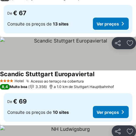
€ 67
De
Consulte os preços de
13 sites
Ver preços
Partilhar
Ad
Scandic Stuttgart Europaviertal
Hotel
Acesso ao terraço na cobertura
4 Estrelas
8,4
Muito boa
3.356
a 1.0 km de Stuttgart Hauptbahnhof
€ 69
De
Consulte os preços de
10 sites
Ver preços
Partilhar
Ad