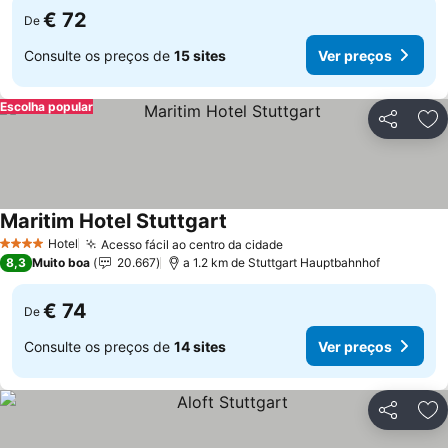
€ 72
De
Consulte os preços de
15 sites
Ver preços
Escolha popular
Partilhar
Ad
Maritim Hotel Stuttgart
Hotel
Acesso fácil ao centro da cidade
4 Estrelas
8,3
Muito boa
20.667
a 1.2 km de Stuttgart Hauptbahnhof
€ 74
De
Consulte os preços de
14 sites
Ver preços
Partilhar
Ad