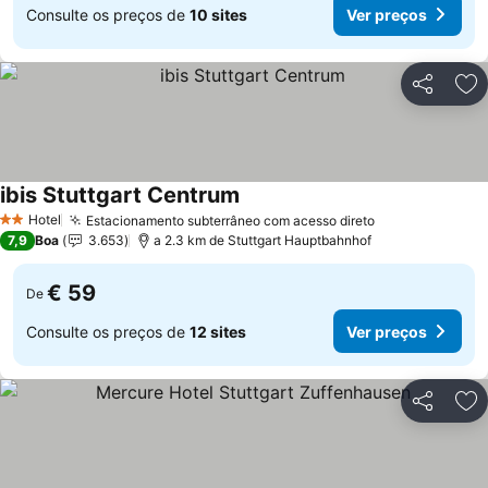
Consulte os preços de
10 sites
Ver preços
Partilhar
Ad
ibis Stuttgart Centrum
Hotel
Estacionamento subterrâneo com acesso direto
2 Estrelas
7,9
Boa
3.653
a 2.3 km de Stuttgart Hauptbahnhof
€ 59
De
Consulte os preços de
12 sites
Ver preços
Partilhar
Ad