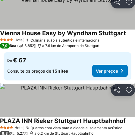
Partilhar
Ad
Vienna House Easy by Wyndham Stuttgart
Hotel
Culinária suábia autêntica e internacional
4 Estrelas
7,9
Boa
3.852
a 7.6 km de Aeroporto de Stuttgart
€ 67
De
Consulte os preços de
15 sites
Ver preços
Partilhar
Ad
PLAZA INN Rieker Stuttgart Hauptbahnhof
Hotel
Quartos com vista para a cidade e isolamento acústico
4 Estrelas
6,8
5.277
a 0.2 km de Stuttgart Hauptbahnhof