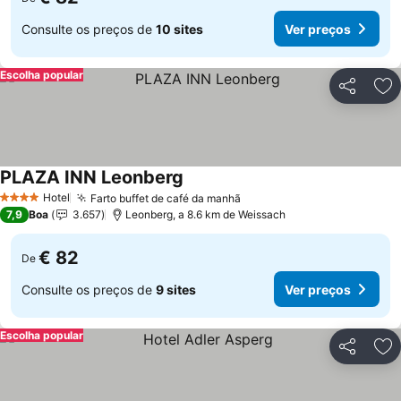
Consulte os preços de
10 sites
Ver preços
Escolha popular
Partilhar
Ad
PLAZA INN Leonberg
Hotel
Farto buffet de café da manhã
4 Estrelas
7,9
Boa
3.657
Leonberg, a 8.6 km de Weissach
€ 82
De
Consulte os preços de
9 sites
Ver preços
Escolha popular
Partilhar
Ad