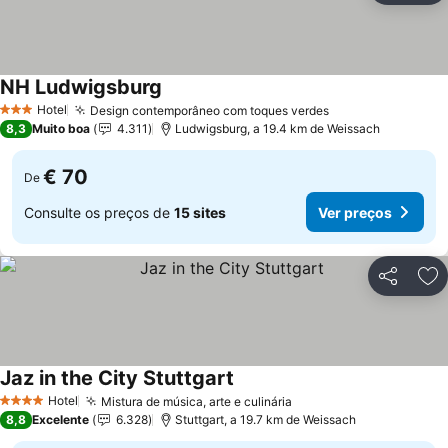
NH Ludwigsburg
Hotel
Design contemporâneo com toques verdes
3 Estrelas
8,3
Muito boa
4.311
Ludwigsburg, a 19.4 km de Weissach
€ 70
De
Consulte os preços de
15 sites
Ver preços
Partilhar
Ad
Jaz in the City Stuttgart
Hotel
Mistura de música, arte e culinária
4 Estrelas
8,8
Excelente
6.328
Stuttgart, a 19.7 km de Weissach