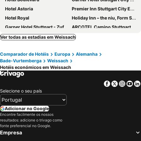
Hotel Astoria
Premier Inn Stuttgart City Europaviertel
Hotel Royal
Holiday Inn – the niu, Form Stuttgart Feuerbach
Garner Hotel Stuttgart - Zuffenhausen By Ihg
ARCOTEL Camino Stuttgart
Premier Inn Stuttgart City Centre
Ruby Hanna Hotel Stuttgart
Ver todas as estadias em Weissach
ACHAT Hotel Stuttgart Zuffenhausen
B&B Hotel Stuttgart-Zuffenhausen
Comparador de Hotéis
Europa
Alemanha
Moxy Stuttgart Feuerbach
V8 HOTEL Motorworld Region Stuttgart
Bade-Vurtemberga
Weissach
Premier Inn Stuttgart Feuerbach
Hotel BaWü
Hotéis económicos em Weissach
Hotel Strohgäu
elaya hotel stuttgart ludwigsburg, Trademark Collection by Wyndham
Parkhotel Pforzheim
Centro Hotel Boblingen, Trademark Collection by Wyndham
Facebook
Twitter
Insta
Yo
Selecione o seu país
McDreams Hotel Stuttgart-City
B&B HOTEL Stuttgart-Vaihingen
Aloft Stuttgart
PLAZA INN Rieker Stuttgart Hauptbahnhof
Adicionar no Google
Mercure Hotel Stuttgart Sindelfingen an der Messe
elaya hotel stuttgart boeblingen
Encontre facilmente os nossos
The Rilano Boblingen
ibis Styles Stuttgart Vaihingen
resultados: adicione o trivago como
fonte preferencial no Google.
Jaz in the City Stuttgart
Steigenberger Graf Zeppelin
Empresa
Hotel Ruf
Vienna House Easy by Wyndham Stuttgart