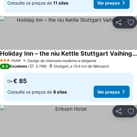
Consulte os preços de
11 sites
Ver preços
Partilhar
Ad
Holiday Inn – the niu Kettle Stuttgart Vaihingen
Hotel
Design de interiores moderno e elegante
3 Estrelas
8,5
Excelente
3.799
Stuttgart, a 19.4 km de Weissach
€ 85
De
Consulte os preços de
8 sites
Ver preços
Partilhar
Ad