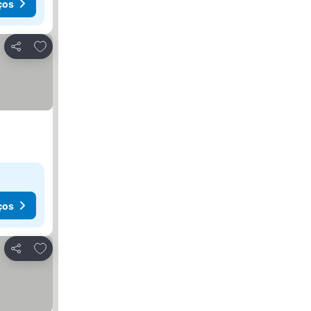
ços
Adicionar aos favoritos
Partilhar
ços
Adicionar aos favoritos
Partilhar