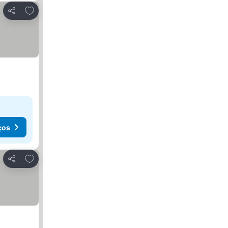
Adicionar aos favoritos
Partilhar
ços
Adicionar aos favoritos
Partilhar