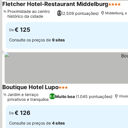
Fletcher Hotel-Restaurant Middelburg
4 Estrela
Ve
Proximidade ao centro
(2.509 pontuações)
7,1
Middelburg, a
histórico da cidade
Ver preços
€ 125
De
Consulte os preços de
9 sites
Boutique Hotel Lupo
3 Estrelas
Ver preços
Jardim e terraço
Muito boa
(1.045 pontuações)
8,0
Vliss
privativos e tranquilos
Ver preços
€ 126
De
Consulte os preços de
4 sites