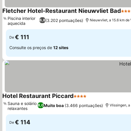
Fletcher Hotel-Restaurant Nieuwvliet Bad
3 Es
Piscina interior
(3.202 pontuações)
6,8
Nieuwvliet, a 15.6 km de
aquecida
Ver preços
€ 111
De
Consulte os preços de
12 sites
Hotel Restaurant Piccard
4 Estrelas
Ver preços
Sauna e solário
Muito boa
(3.466 pontuações)
8,0
Vlissingen, 
relaxantes
Ver preços
€ 114
De