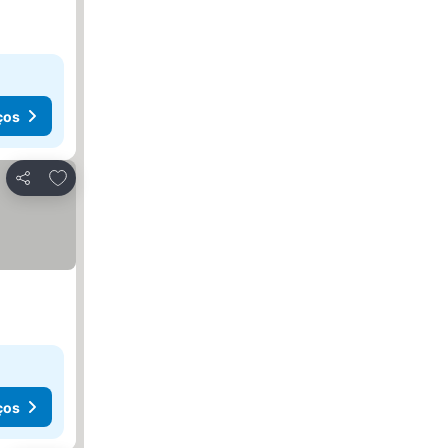
ços
Adicionar aos favoritos
Partilhar
ços