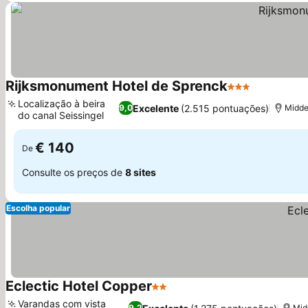
Rijksmonument Hotel de Sprenck
3 Estrelas
Ver preço
Localização à beira
Excelente
(2.515 pontuações)
9,0
Midde
do canal Seissingel
Ver preços
€ 140
De
Consulte os preços de
8 sites
Escolha popular
Eclectic Hotel Copper
2 Estrelas
Ver preços
Varandas com vista
9,2
Mid