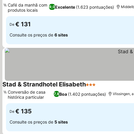
3 Estrelas
Ver preços
Café da manhã com
Excelente
(1.623 pontuações)
9,0
Middelb
produtos locais
Ver preços
€ 131
De
Consulte os preços de
6 sites
Stad & Strandhotel Elisabeth
3 Estrelas
Ver preços
Conversão de casa
Boa
(1.402 pontuações)
7,8
Vlissingen, 
histórica particular
Ver preços
€ 135
De
Consulte os preços de
5 sites