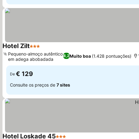
Hotel Zilt
3 Estrelas
Ver preços
Pequeno-almoço autêntico
Muito boa
(1.428 pontuações)
8,2
em adega abobadada
Ver preços
€ 129
De
Consulte os preços de
7 sites
Hotel Loskade 45