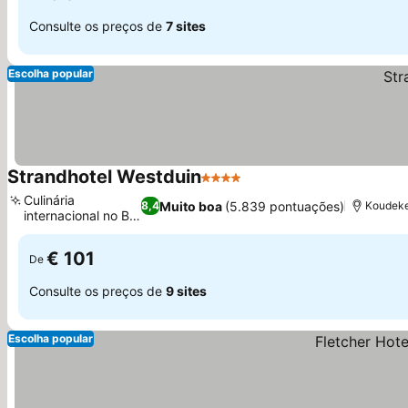
Consulte os preços de
7 sites
Escolha popular
Strandhotel Westduin
4 Estrelas
Ver preços
Culinária
Muito boa
(5.839 pontuações)
8,4
Koudeke
internacional no Bij
Ver preços
Jules
€ 101
De
Consulte os preços de
9 sites
Escolha popular