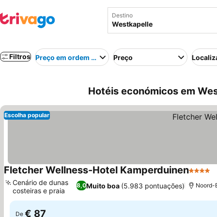
Destino
Filtros
Preço em ordem crescente
Preço
Localiz
Hotéis económicos em Wes
Escolha popular
Fletcher Wellness-Hotel Kamperduinen
4 Estre
V
Cenário de dunas
Muito boa
(5.983 pontuações)
8,0
Noord-B
costeiras e praia
Ver preços
€ 87
De