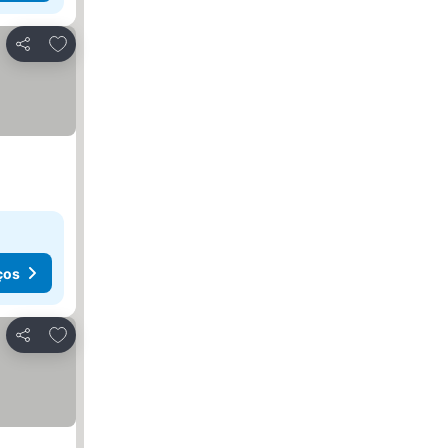
Adicionar aos favoritos
Partilhar
ços
Adicionar aos favoritos
Partilhar