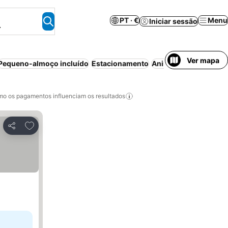
PT · €
Menu
Iniciar sessão
.
Ver mapa
Pequeno-almoço incluído
Estacionamento
Animais permitidos
P
o os pagamentos influenciam os resultados
Adicionar aos favoritos
Partilhar