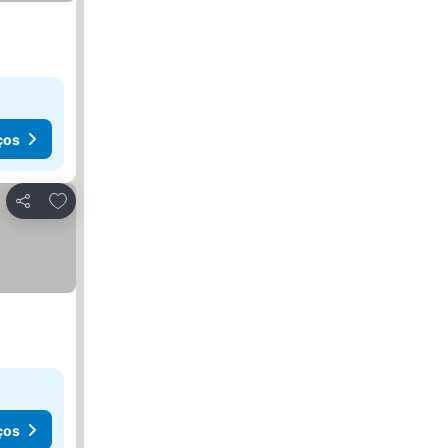
ços
Adicionar aos favoritos
Partilhar
ços